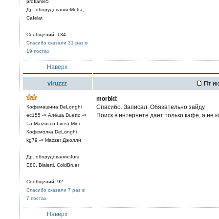
proflame5
Др. оборудованиеMotta,
Cafelat
Сообщений: 134
Спасибо сказали 31 раз в
19 постах
Наверх
viruzzz
Пт ию
morbid:
Спасибо. Записал. Обязательно зайду
Кофемашина:DeLonghi
Поиск в интернете дает только кафе, а не 
ec155 -> Алёша Duetto ->
La Marzocco Linea Mini
Кофемолка:DeLonghi
kg79 -> Mazzer Джолли
Др. оборудованиеJura
E80, Bialetti, ColdBruer
Сообщений: 92
Спасибо сказали 7 раз в
7 постах
Наверх