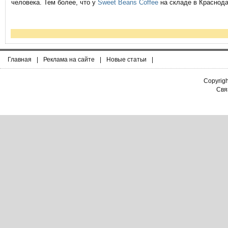
человека. Тем более, что у
Sweet Beans Coffee
на складе в Краснода
Главная
|
Реклама на сайте
|
Новые статьи
|
Copyrig
Связ