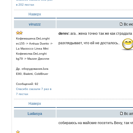
в 202 постах
Наверх
viruzzz
Вс ию
derev:
ага.. жена точно так же как страдала
Кофемашина:DeLonghi
разглядывает, что ей не досталось..
ec155 -> Алёша Duetto ->
La Marzocco Linea Mini
Кофемолка:DeLonghi
kg79 -> Mazzer Джолли
Др. оборудованиеJura
E80, Bialetti, ColdBruer
Сообщений: 92
Спасибо сказали 7 раз в
7 постах
Наверх
Ludasya
Вс ап
собираюсь на майские посетить Вену, так ч