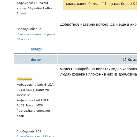
Кофемолка:HB 64 V3
содержание белка - 4.1 !!! у нас более 3
Ростер:Skywalker Coffee
Roaster
Добротное наверно молоко, да и еще и жи
Сообщений: 536
Спасибо сказали 66 раз в
56 постах
Наверх
derev
Вс ию
viruzzz:
в кофейных пиратах видно хорошее 
людях кофеина плохое - в них из дробовик
Кофемашина:Lelit GILDA
PL41PLUST_Sanremo
Treviso lx
Кофемолка:Lelit FRED
PL53_Macap MC6
Ростер:hand operation
Kaldi
Сообщений: 758
Спасибо сказали 282 раз