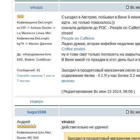
viruzzz
Вс ию
Съездил в Австрию, побывал в Вене 9 июня
идти.. но только показалось:))
Кофемашина:DeLonghi
сначала добрели до POC - People on Caffeine
ec155 -> Алёша Duetto ->
closed
La Marzocco Linea Mini
People on Caffeine
Кофемолка:DeLonghi
Ладно думаю, вторая кофейня недалеко где-
kg79 -> Mazzer Джолли
Coffee pirates
ну и тоже смог только поглазеть на закрыты
Др. оборудованиеJura
В Вене какой-то праздик в этот день был и
E80, Bialetti, ColdBruer
Заходил в продуктовый магазинчик около а
Сообщений: 92
содержание белка - 4.1 !!! у нас более 3.2 н
Спасибо сказали 7 раз в
молоко
7 постах
[ Редактирование Вс июн 15 2014, 06:06 ]
Наверх
bugor2008
Вс ию
Андрей
viruzzz:
действительно не удачно!
Кофемашина:Izzo Alex
Duetto MC 500
Заходил в продуктовый магазинчик окол