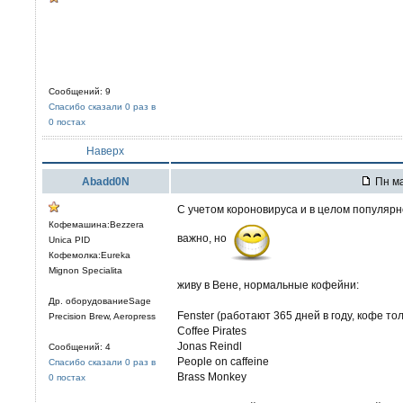
Сообщений: 9
Спасибо сказали 0 раз в
0 постах
Наверх
Abadd0N
Пн ма
С учетом короновируса и в целом популярн
Кофемашина:Bezzera
важно, но
Unica PID
Кофемолка:Eureka
Mignon Specialita
живу в Вене, нормальные кофейни:
Др. оборудованиеSage
Fenster (работают 365 дней в году, кофе то
Precision Brew, Aeropress
Coffee Pirates
Jonas Reindl
Сообщений: 4
People on caffeine
Спасибо сказали 0 раз в
Brass Monkey
0 постах