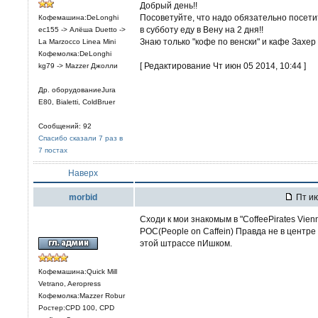
Добрый день!!
Посоветуйте, что надо обязательно посети
Кофемашина:DeLonghi
в субботу еду в Вену на 2 дня!!
ec155 -> Алёша Duetto ->
Знаю только "кофе по венски" и кафе Захер
La Marzocco Linea Mini
Кофемолка:DeLonghi
[ Редактирование Чт июн 05 2014, 10:44 ]
kg79 -> Mazzer Джолли
Др. оборудованиеJura
E80, Bialetti, ColdBruer
Сообщений: 92
Спасибо сказали 7 раз в
7 постах
Наверх
morbid
Пт ию
Сходи к мои знакомым в "CoffeePirates Vien
POC(People on Caffein) Правда не в центре 
этой штрассе пИшком.
Кофемашина:Quick Mill
Vetrano, Aeropress
Кофемолка:Mazzer Robur
Ростер:CPD 100, CPD