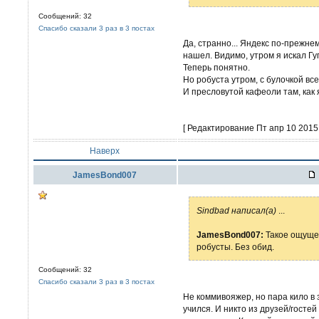
Сообщений: 32
Спасибо сказали 3 раз в 3 постах
Да, странно... Яндекс по-прежне
нашел. Видимо, утром я искал Гу
Теперь понятно.
Но робуста утром, с булочкой все 
И пресловутой кафеоли там, как 
[ Редактирование Пт апр 10 2015,
Наверх
JamesBond007
Sindbad написал(а)
...
JamesBond007:
Такое ощущен
робусты. Без обид.
Сообщений: 32
Спасибо сказали 3 раз в 3 постах
Не коммивояжер, но пара кило в з
учился. И никто из друзей/гостей 