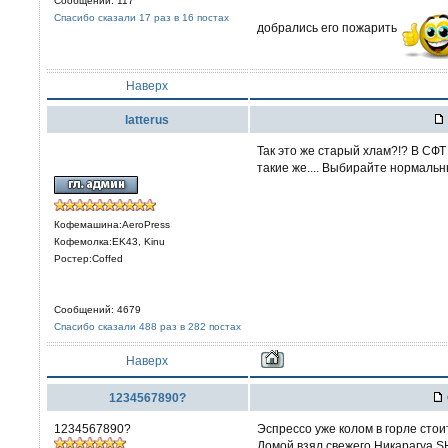
Сообщений: 117
Спасибо сказали 17 раз в 16 постах
добрались его пожарить
Наверх
latterus
Так это же старый хлам?!? В СФ
такие же.... Выбирайте нормальны
Кофемашина:AeroPress
Кофемолка:EK43, Kinu
Ростер:Coffed
Сообщений: 4679
Спасибо сказали 488 раз в 282 постах
Наверх
1234567890?
1234567890?
Эспрессо уже колом в горле стои
Домой взял свежего Никарагуа SH