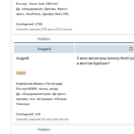
Ростер:. Gene Cofe CBR-101
Др. оборудование: Джезвы, Френч-
пресс, AeroPress, пуровер Hario V60.
Сообщений: 1709
Спасибо сказали 265 раз в 214 постах
Наверх
Aндрей
Андрей
5 кило кислятины lemony fresh! j
в желтом бурбоне?
Кофемолка:Микма и Гаггия мдф
Ростер:HGBM, тигель, калди
Др. оборудованиетурки, фр.пресс,
пуровер, хол. экстракция, гейзерка
Tokomoto
Сообщений: 133
Спасибо сказали 54 раз в 40 постах
Наверх