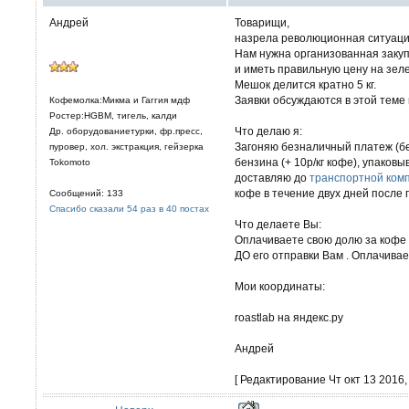
Андрей
Товарищи,
назрела революционная ситуация,
Нам нужна организованная закуп
и иметь правильную цену на зеле
Мешок делится кратно 5 кг.
Заявки обсуждаются в этой теме
Кофемолка:Микма и Гаггия мдф
Ростер:HGBM, тигель, калди
Что делаю я:
Др. оборудованиетурки, фр.пресс,
Загоняю безналичный платеж (бе
пуровер, хол. экстракция, гейзерка
бензина (+ 10р/кг кофе), упаков
Tokomoto
доставляю до
транспортной ком
кофе в течение двух дней после
Сообщений: 133
Спасибо сказали 54 раз в 40 постах
Что делаете Вы:
Оплачиваете свою долю за кофе 
ДО его отправки Вам . Оплачива
Мои координаты:
roastlab на яндекс.ру
Андрей
[ Редактирование Чт окт 13 2016, 