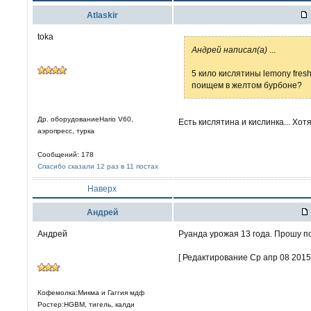
Atlaskir
toka
Aндрей написал(а)
...
5 кило кислятины lemony fresh
поищем в желтом бурбоне?
Др. оборудованиеHario V60,
Есть кислятина и кислинка... Хотя,
аэропресс, турка
Сообщений: 178
Спасибо сказали 12 раз в 11 постах
Наверх
Aндрей
Андрей
Руанда урожая 13 года. Прошу по
[ Редактирование Ср апр 08 2015,
Кофемолка:Микма и Гаггия мдф
Ростер:HGBM, тигель, калди