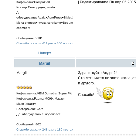
[ Редактирование Пн апр 06 2015,
Кофемолка:Compak e8
Ростер:Сковоррдка, jimatu
Др.
оборудованиеAcaia●AeroPress●Bialetti
Moka express● турка сeraflame●Bodum
chambord
Сообщений: 2181
Спасибо сказали 411 раз в 300 постах
Наверх
Margit
Margit
Здравствуйте Андрей!
Сто лет ничего не заказывала, с
и другого.
Кофемашина:VBM Domobar Super Pid
Спасибо!
Кофемолка:Faema MC99, Mazzer
Major, Урарту
Ростер:Gene Cafe
Др. оборудование: аэропресс
Сообщений: 802
Спасибо сказали 248 раз в 185 постах