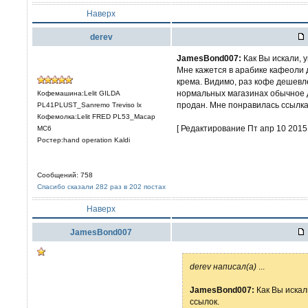
Наверх
derev
JamesBond007:
Как Вы искали, 
Мне кажется в арабике кафеоли 
крема. Видимо, раз кофе дешевле
нормальных магазинах обычное 
Кофемашина:Lelit GILDA
продан. Мне понравилась ссылка
PL41PLUST_Sanremo Treviso lx
Кофемолка:Lelit FRED PL53_Macap
[ Редактирование Пт апр 10 2015,
MC6
Ростер:hand operation Kaldi
Сообщений: 758
Спасибо сказали 282 раз в 202 постах
Наверх
JamesBond007
derev написал(а)
...
JamesBond007:
Как Вы искал
ссылок.