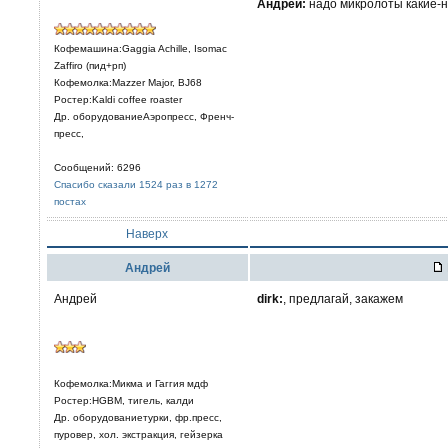
Aндрей:
надо микролоты какие-
Кофемашина:Gaggia Achille, Isomac
Zaffiro (пид+рп)
Кофемолка:Mazzer Major, BJ68
Ростер:Kaldi coffee roaster
Др. оборудованиеАэропресс, Френч-
пресс,
Сообщений: 6296
Спасибо сказали 1524 раз в 1272
постах
Наверх
Aндрей
Андрей
dirk:
, предлагай, закажем
Кофемолка:Микма и Гаггия мдф
Ростер:HGBM, тигель, калди
Др. оборудованиетурки, фр.пресс,
пуровер, хол. экстракция, гейзерка