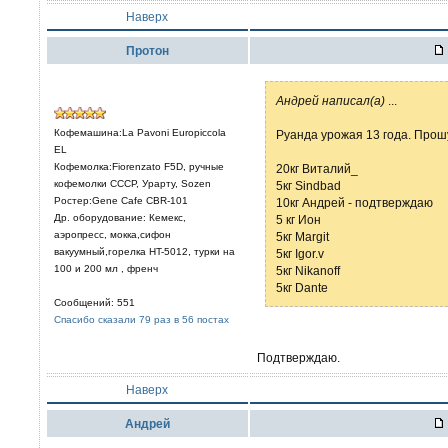
Наверх
Протон
Aндрей написал(а)
...
Кофемашина:La Pavoni Europiccola
Руанда урожая 13 года. Прошу
EL
Кофемолка:Fiorenzato F5D, ручные
20кг Виталий_
кофемолки СССР, Урарту, Sozen
5кг Sindbad
Ростер:Gene Cafe CBR-101
10кг Андрей - подтверждаю
Др. оборудование: Кемекс,
5 кг Ион
аэропресс, мокка,сифон
5кг Margit
вакуумный,горелка HT-5012, турки на
5кг Igor.v
100 и 200 мл , френч
5кг Nikanoff
5кг Dante
Сообщений: 551
Спасибо сказали 79 раз в 56 постах
Подтверждаю.
Наверх
Aндрей