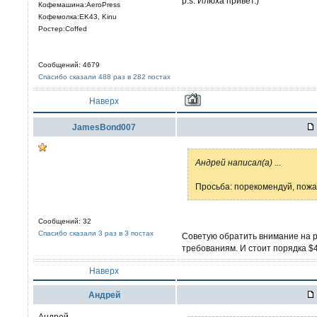
p.s. Илюха привет.)
Кофемашина:AeroPress
Кофемолка:EK43, Kinu
Ростер:Coffed
Сообщений: 4679
Спасибо сказали 488 раз в 282 постах
Наверх
JamesBond007
Aндрей написал(а)
...
Просьба: порекомендуй, пожал
Сообщений: 32
Спасибо сказали 3 раз в 3 постах
Советую обратить внимание на р
требованиям. И стоит порядка $4
Наверх
Aндрей
Андрей