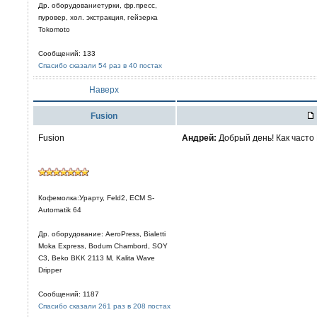
Др. оборудованиетурки, фр.пресс,
пуровер, хол. экстракция, гейзерка
Tokomoto
Сообщений: 133
Спасибо сказали 54 раз в 40 постах
Наверх
Fusion
Fusion
Aндрей:
Добрый день! Как часто
Кофемолка:Урарту, Feld2, ECM S-
Automatik 64
Др. оборудование: AeroPress, Bialetti
Moka Express, Bodum Chambord, SOY
C3, Beko BKK 2113 M, Kalita Wave
Dripper
Сообщений: 1187
Спасибо сказали 261 раз в 208 постах