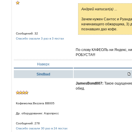
Aндрей написал(а)
...
Зачем нужен Сантос и Руанда:
начинающего обжарщика, 3) д
познавших дао кофе.
Сообщений: 32
Спасибо сказали 3 раз в 3 постах
По слову КАФЕОЛЬ ни Яндекс, ни 
РОБУСТА!!!
Наверх
Sindbad
JamesBond007:
Такое ощущение 
обид.
Кофемолка:Bezzera BB005
Др. оборудование: Аэропресс
Сообщений: 278
Спасибо сказали 30 раз в 24 постах