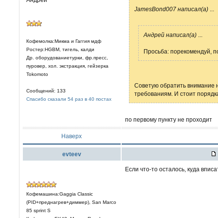
JamesBond007 написал(а)
...
Aндрей написал(а)
...
Кофемолка:Микма и Гаггия мдф
Ростер:HGBM, тигель, калди
Просьба: порекомендуй, по
Др. оборудованиетурки, фр.пресс,
пуровер, хол. экстракция, гейзерка
Tokomoto
Советую обратить внимание н
Сообщений: 133
требованиям. И стоит порядка
Спасибо сказали 54 раз в 40 постах
по первому пункту не проходит
Наверх
evteev
Если что-то осталось, куда впис
Кофемашина:Gaggia Classic
(PID+преднагрев+диммер), San Marco
85 sprint S