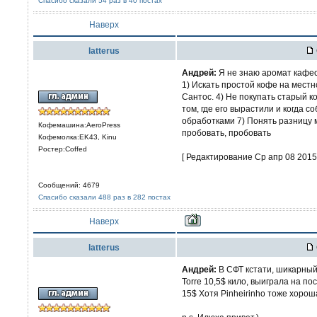
Спасибо сказали 54 раз в 40 постах
Наверх
latterus
Aндрей:
Я не знаю аромат кафео
1) Искать простой кофе на местн
Сантос. 4) Не покупать старый к
том, где его вырастили и когда 
обработками 7) Понять разницу 
Кофемашина:AeroPress
пробовать, пробовать
Кофемолка:EK43, Kinu
Ростер:Coffed
[ Редактирование Ср апр 08 2015,
Сообщений: 4679
Спасибо сказали 488 раз в 282 постах
Наверх
latterus
Aндрей:
В СФТ кстати, шикарный 
Torre 10,5$ кило, выиграла на п
15$ Хотя Pinheirinho тоже хорош