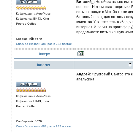
Виталий_:
Не обязательно иметь
нонсенс. Нет смысла тащить из 
есть на складе в Мск. За те же д
Кофемашина:AeroPress
балковый шлак, для оптовых поку
Кофемолка:EK43, Kinu
клиентов. У вас же есть выбор, чт
Ростер:Coffed
интернет. И логин на прокофе.ру
продолжаете пить пыльную комме
Сообщений: 4679
Спасибо сказали 488 раз в 282 постах
Наверх
latterus
Aндрей:
Фруктовый Сантос это к
апельсина.
Кофемашина:AeroPress
Кофемолка:EK43, Kinu
Ростер:Coffed
Сообщений: 4679
Спасибо сказали 488 раз в 282 постах