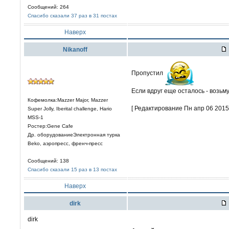
Сообщений: 264
Спасибо сказали 37 раз в 31 постах
Наверх
Nikanoff
Пропустил
Если вдруг еще осталось - возь
Кофемолка:Mazzer Major, Mazzer
[ Редактирование Пн апр 06 2015,
Super Jolly, Iberital challenge, Hario
MSS-1
Ростер:Gene Cafe
Др. оборудованиеЭлектронная турка
Beko, аэропресс, френч-пресс
Сообщений: 138
Спасибо сказали 15 раз в 13 постах
Наверх
dirk
dirk