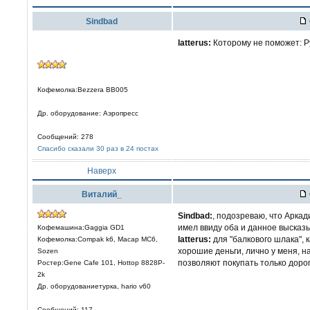
Sindbad
latterus:
Которому не поможет: Р
Кофемолка:Bezzera BB005
Др. оборудование: Аэропресс
Сообщений: 278
Спасибо сказали 30 раз в 24 постах
Наверх
Виталий_
Sindbad:
, подозреваю, что Аркад
имел ввиду оба и данное высказ
Кофемашина:Gaggia GD1
latterus:
для "балкового шлака", 
Кофемолка:Compak k6, Macap MC6,
хорошие деньги, лично у меня, н
Sozen
позволяют покупать только доро
Ростер:Gene Cafe 101, Hottop 8828P-
2k
Др. оборудованиетурка, hario v60
Сообщений: 117