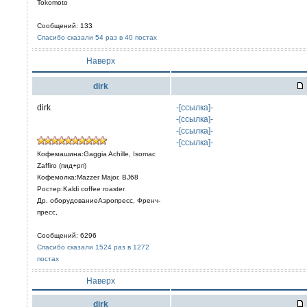
Tokomoto
Сообщений: 133
Спасибо сказали 54 раз в 40 постах
Наверх
dirk
dirk
-[ссылка]-
-[ссылка]-
-[ссылка]-
-[ссылка]-
Кофемашина:Gaggia Achille, Isomac
Zaffiro (пид+рп)
Кофемолка:Mazzer Major, BJ68
Ростер:Kaldi coffee roaster
Др. оборудованиеАэропресс, Френч-
пресс,
Сообщений: 6296
Спасибо сказали 1524 раз в 1272
постах
Наверх
dirk