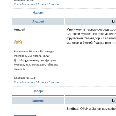
Спасибо сказали 17 раз в 16 постах
Наверх
Aндрей
Андрей
Мне нужен в первую очередь хор
Сантос и Мусаса. Во вторую оче
фруктовый Сальвадор и Галапаго
молоком и булкой Руанда ням-ня
Кофемолка:Микма и Гаггия мдф
Ростер:HGBM, тигель, калди
Др. оборудованиетурки, фр.пресс,
пуровер, хол. экстракция, гейзерка
Tokomoto
Сообщений: 133
Спасибо сказали 54 раз в 40 постах
Наверх
latterus
Sindbad:
ОбоИм. Зачем вам кофе 