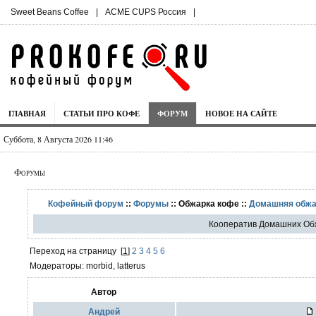
Sweet Beans Coffee
|
ACME CUPS Россия
|
ГЛАВНАЯ
СТАТЬИ ПРО КОФЕ
ФОРУМ
НОВОЕ НА САЙТЕ
Суббота, 8 Августа 2026 11:46
Форумы
Кофейный форум
::
Форумы
:: Обжарка кофе ::
Домашняя обжа
Кооператив Домашних О
Переход на страницу
[
1
]
2
3
4
5
6
Модераторы: morbid, latterus
Автор
Aндрей