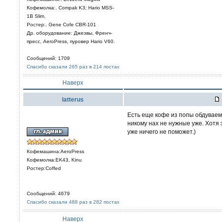
Кофемолка:. Compak K3; Hario MSS-
1B Slim.
Ростер:. Gene Cofe CBR-101
Др. оборудование: Джезвы, Френч-
пресс, AeroPress, пуровер Hario V60.
Сообщений: 1709
Спасибо сказали 265 раз в 214 постах
Наверх
latterus
Есть еще кофе из попы обдувае
никому нах не нужные уже. Хотя 
уже ничего не поможет.)
Кофемашина:AeroPress
Кофемолка:EK43, Kinu
Ростер:Coffed
Сообщений: 4679
Спасибо сказали 488 раз в 282 постах
Наверх