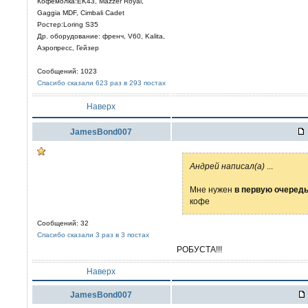
Кофемолка:EK43, Mazzer Royal,
Gaggia MDF, Cimbali Cadet
Ростер:Loring S35
Др. оборудование: френч, V60, Kalita,
Аэропресс, Гейзер
Сообщений: 1023
Спасибо сказали 623 раз в 293 постах
Наверх
JamesBond007
Aндрей написал(а)
...
Мне нужен
в первую очеред
кофе
Сообщений: 32
Спасибо сказали 3 раз в 3 постах
РОБУСТА!!!
Наверх
JamesBond007