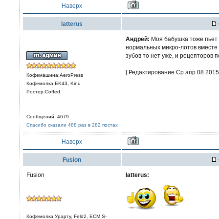
Наверх
latterus
Aндрей:
Моя бабушка тоже пьет 
нормальных микро-лотов вместе 
зубов то нет уже, и рецепторов 
[ Редактирование Ср апр 08 2015,
Кофемашина:AeroPress
Кофемолка:EK43, Kinu
Ростер:Coffed
Сообщений: 4679
Спасибо сказали 488 раз в 282 постах
Наверх
Fusion
Fusion
latterus:
Кофемолка:Урарту, Feld2, ECM S-