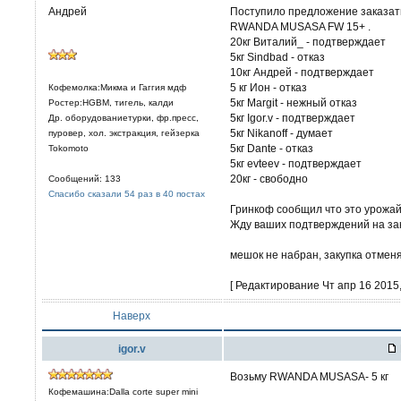
Андрей
Поступило предложение заказат
RWANDA MUSASA FW 15+ .
20кг Виталий_ - подтверждает
5кг Sindbad - отказ
10кг Андрей - подтверждает
5 кг Ион - отказ
Кофемолка:Микма и Гаггия мдф
5кг Margit - нежный отказ
Ростер:HGBM, тигель, калди
5кг Igor.v - подтверждает
Др. оборудованиетурки, фр.пресс,
5кг Nikanoff - думает
пуровер, хол. экстракция, гейзерка
5кг Dante - отказ
Tokomoto
5кг evteev - подтверждает
20кг - свободно
Сообщений: 133
Спасибо сказали 54 раз в 40 постах
Гринкоф сообщил что это урожай
Жду ваших подтверждений на зак
мешок не набран, закупка отменя
[ Редактирование Чт апр 16 2015,
Наверх
igor.v
Возьму RWANDA MUSASA- 5 кг
Кофемашина:Dalla corte super mini