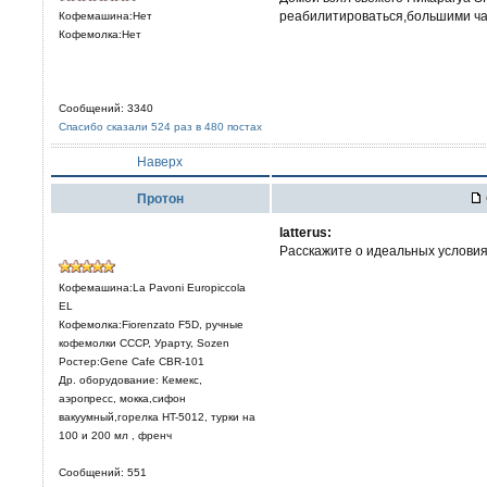
реабилитироваться,большими ч
Кофемашина:Нет
Кофемолка:Нет
Сообщений: 3340
Спасибо сказали 524 раз в 480 постах
Наверх
Протон
latterus:
Расскажите о идеальных условия
Кофемашина:La Pavoni Europiccola
EL
Кофемолка:Fiorenzato F5D, ручные
кофемолки СССР, Урарту, Sozen
Ростер:Gene Cafe CBR-101
Др. оборудование: Кемекс,
аэропресс, мокка,сифон
вакуумный,горелка HT-5012, турки на
100 и 200 мл , френч
Сообщений: 551