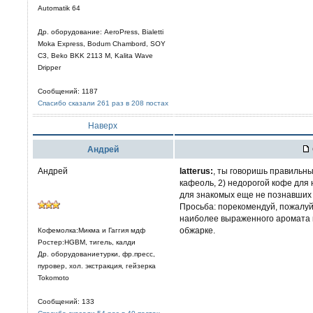
Automatik 64
Др. оборудование: AeroPress, Bialetti
Moka Express, Bodum Chambord, SOY
C3, Beko BKK 2113 M, Kalita Wave
Dripper
Сообщений: 1187
Спасибо сказали 261 раз в 208 постах
Наверх
Aндрей
Андрей
latterus:
, ты говоришь правильны
кафеоль, 2) недорогой кофе для 
для знакомых еще не познавших 
Просьба: порекомендуй, пожалуйс
наиболее выраженного аромата к
обжарке.
Кофемолка:Микма и Гаггия мдф
Ростер:HGBM, тигель, калди
Др. оборудованиетурки, фр.пресс,
пуровер, хол. экстракция, гейзерка
Tokomoto
Сообщений: 133