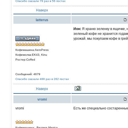
Спасибо сказали 79 раз в 56 постах
Наверх
latterus
Ион:
Я храню зеленку в ящичке, 
зеленый кофе не хранится годами
урожай. мы покупаем кофе в грейн
Кофемашина:AeroPress
Кофемолка:EK43, Kinu
Ростер:Coffed
Сообщений: 4679
Спасибо сказали 488 раз в 282 постах
Наверх
vromi
vromi
Есть же специально состаренные
Кофемашина:. Bezzera Magica