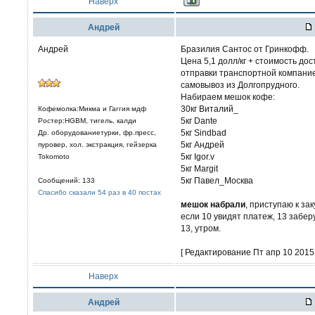
Наверх
Aндрей
Андрей
Бразилия Сантос от Гринкофф.
Цена 5,1 долл/кг + стоимость до
отправки транспортной компание
самовывоз из Долгопрудного.
Набираем мешок кофе:
30кг Виталий_
Кофемолка:Микма и Гаггия мдф
5кг Dante
Ростер:HGBM, тигель, калди
5кг Sindbad
Др. оборудованиетурки, фр.пресс,
5кг Aндрей
пуровер, хол. экстракция, гейзерка
5кг Igor.v
Tokomoto
5кг Margit
5кг Павел_Москва
Сообщений: 133
Спасибо сказали 54 раз в 40 постах
мешок набрали
, приступаю к зак
если 10 увидят платеж, 13 забе
13, утром.
[ Редактирование Пт апр 10 2015,
Наверх
Aндрей