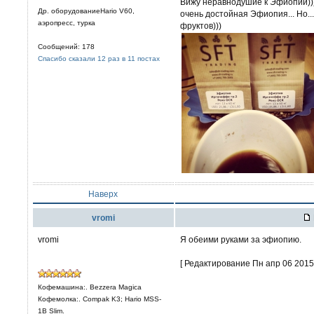
Вижу неравнодушие к Эфиопии)))
Др. оборудованиеHario V60,
очень достойная Эфиопия... Но...
аэропресс, турка
фруктов)))
Сообщений: 178
Спасибо сказали 12 раз в 11 постах
Наверх
vromi
vromi
Я обеими руками за эфиопию.
[ Редактирование Пн апр 06 2015,
Кофемашина:. Bezzera Magica
Кофемолка:. Compak K3; Hario MSS-
1B Slim.