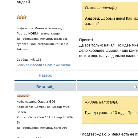
Андрей
Fusion написал(а)
...
Aндрей:
Добрый день! Как ча
заказы?
Кофемолка:Микма и Гаггия мдф
Ростер:HGBM, тигель, калди
Др. оборудованиетурки, фр.пресс,
Привет!
пуровер, хол. экстракция, гейзерка
Да вот только начал. По идее мне
Tokomoto
дело хорошее, думаю, надо как-т
потом еще пару а дальше видно 
Сообщений: 133
Спасибо сказали 54 раз в 40 постах
Наверх
Виталий_
Кофемашина:Gaggia GD1
Aндрей написал(а)
...
Кофемолка:Compak k6, Macap MC6,
Sozen
Руанда урожая 13 года. Прошу
Ростер:Gene Cafe 101, Hottop 8828P-
2k
Др. оборудованиетурка, hario v60
+ подтверждаю. У меня есть ее 