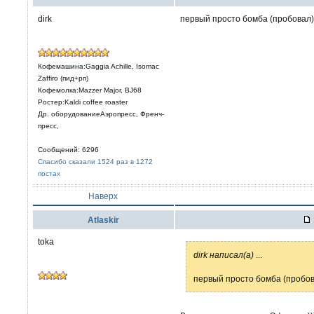
dirk
первый просто бомба (пробовал)
Кофемашина:Gaggia Achille, Isomac
Zaffiro (пид+рп)
Кофемолка:Mazzer Major, BJ68
Ростер:Kaldi coffee roaster
Др. оборудованиеАэропресс, Френч-
пресс,
Сообщений: 6296
Спасибо сказали 1524 раз в 1272
постах
Наверх
Atlaskir
toka
dirk написал(а)
...
первый просто бомба (пробов