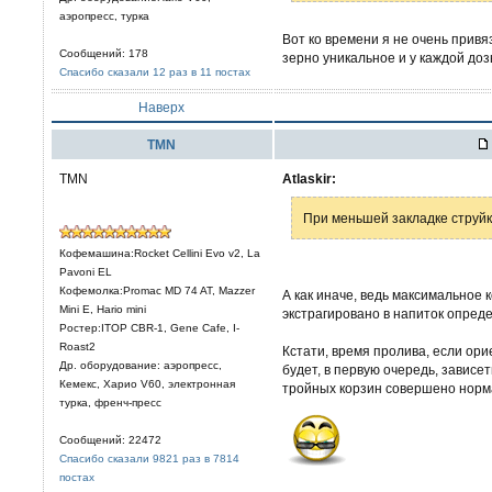
аэропресс, турка
Вот ко времени я не очень привя
Сообщений: 178
зерно уникальное и у каждой доз
Спасибо сказали 12 раз в 11 постах
Наверх
TMN
TMN
Atlaskir:
При меньшей закладке струйк
Кофемашина:Rocket Cellini Evo v2, La
Pavoni EL
Кофемолка:Promac MD 74 AT, Mazzer
А как иначе, ведь максимальное 
Mini E, Hario mini
экстрагировано в напиток опреде
Ростер:ITOP CBR-1, Gene Cafe, I-
Roast2
Кстати, время пролива, если ор
Др. оборудование: аэропресс,
будет, в первую очередь, зависе
Кемекс, Харио V60, электронная
тройных корзин совершено норма
турка, френч-пресс
Сообщений: 22472
Спасибо сказали 9821 раз в 7814
постах