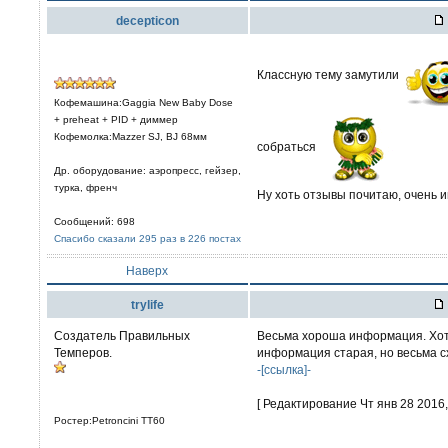
decepticon
Классную тему замутили
Кофемашина:Gaggia New Baby Dose
+ preheat + PID + диммер
Кофемолка:Mazzer SJ, BJ 68мм
собраться
Др. оборудование: аэропресс, гейзер,
турка, френч
Ну хоть отзывы почитаю, очень 
Сообщений: 698
Спасибо сказали 295 раз в 226 постах
Наверх
trylife
Создатель Правильных
Весьма хороша информация. Хоте
Темперов.
информация старая, но весьма с
-[ссылка]-
[ Редактирование Чт янв 28 2016, 
Ростер:Petroncini TT60