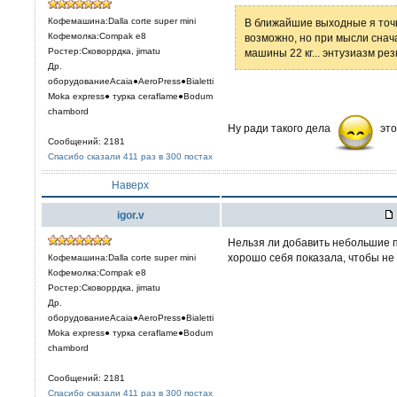
Кофемашина:Dalla corte super mini
В ближайшие выходные я точно
Кофемолка:Compak e8
возможно, но при мысли снача
Ростер:Сковоррдка, jimatu
машины 22 кг... энтузиазм рез
Др.
оборудованиеAcaia●AeroPress●Bialetti
Moka express● турка сeraflame●Bodum
chambord
Ну ради такого дела
это
Сообщений: 2181
Спасибо сказали 411 раз в 300 постах
Наверх
igor.v
Нельзя ли добавить небольшие п
хорошо себя показала, чтобы не 
Кофемашина:Dalla corte super mini
Кофемолка:Compak e8
Ростер:Сковоррдка, jimatu
Др.
оборудованиеAcaia●AeroPress●Bialetti
Moka express● турка сeraflame●Bodum
chambord
Сообщений: 2181
Спасибо сказали 411 раз в 300 постах