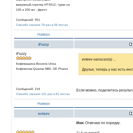
вакуумный,горелка HT-5012, турки на
100 и 200 мл , френч
Сообщений: 551
Спасибо сказали 79 раз в 56 постах
Наверх
iFuzzy
iFuzzy
evteev написал(а)
...
Кофемашина:Bezzera Unica
Кофемолка:Quamar M80, OE Pharos
Друзья, теперь у нас есть ин
Сообщений: 216
Если можно, поделитесь результ
Спасибо сказали 101 раз в 61 постах
Наверх
evteev
Ион:
Отвечаю по порядку:
1) А че ждем?