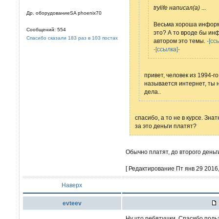
trylife написал(а)
...
Др. оборудованиеSA phoenix70
Весьма хороша информа
Сообщений: 554
это? А то вроде бы ин
Спасибо сказали 183 раз в 103 постах
автором это темы.
-[сс
-[ссылка]-
привет, человек из 1994-го
называется интернет, ты н
дела..
спасибо, а то не в курсе. Зн
за это деньги платят?
Обычно платят, до второго день
[ Редактирование Пт янв 29 2016,
Наверх
evteev
Ну что ребятушки. Спасибо пол