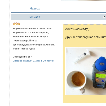
Наверх
Илья13
Кофемашина:Rocket Cellini Classic
evteev написал(а)
...
Кофемолка:La Cimbali Magnum,
Fiorenzato F5G, Bodum Antigua
Друзья, теперь у нас есть ин
Ростер:Добрый Гена
Др. оборудованиеAeropress Aerobie,
Френч- пресс турка
Сообщений: 187
Спасибо сказали 21 раз в 20 постах