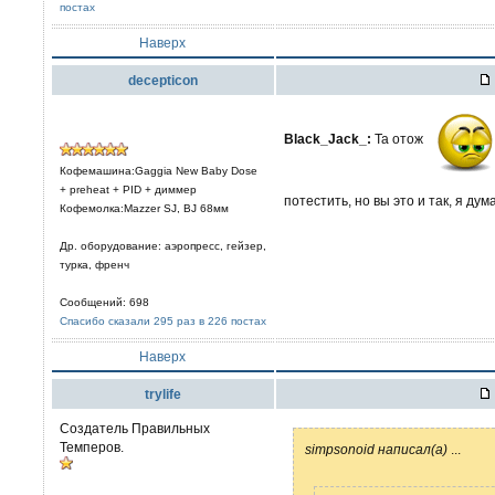
постах
Наверх
decepticon
Black_Jack_:
Та отож
Кофемашина:Gaggia New Baby Dose
+ preheat + PID + диммер
потестить, но вы это и так, я ду
Кофемолка:Mazzer SJ, BJ 68мм
Др. оборудование: аэропресс, гейзер,
турка, френч
Сообщений: 698
Спасибо сказали 295 раз в 226 постах
Наверх
trylife
Создатель Правильных
Темперов.
simpsonoid написал(а)
...