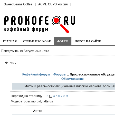
Sweet Beans Coffee
|
ACME CUPS Россия
|
ГЛАВНАЯ
СТАТЬИ ПРО КОФЕ
ФОРУМ
НОВОЕ НА САЙТЕ
Понедельник, 10 Августа 2026 07:12
Форумы
Кофейный форум
::
Форумы
:: Профессиональное обсужден
Оборудование
Мифы и реальность: e61, большие плоские жернова, большая
Переход на страницу
1
2
[
3
]
4
5
6
7
8
9
Модераторы: morbid, latterus
Автор