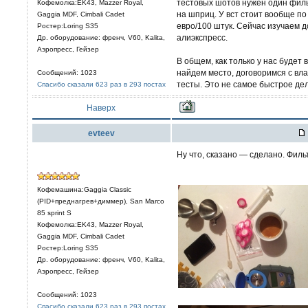
тестовых шотов нужен один филь
Кофемолка:EK43, Mazzer Royal,
на шприц. У вст стоит вообще п
Gaggia MDF, Cimbali Cadet
евро/100 штук. Сейчас изучаем д
Ростер:Loring S35
алиэкспресс.
Др. оборудование: френч, V60, Kalita,
Аэропресс, Гейзер
В общем, как только у нас будет
найдем место, договоримся с вл
Сообщений: 1023
тесты. Это не самое быстрое дел
Спасибо сказали 623 раз в 293 постах
Наверх
evteev
Ну что, сказано — сделано. Филь
Кофемашина:Gaggia Classic
(PID+преднагрев+диммер), San Marco
85 sprint S
Кофемолка:EK43, Mazzer Royal,
Gaggia MDF, Cimbali Cadet
Ростер:Loring S35
Др. оборудование: френч, V60, Kalita,
Аэропресс, Гейзер
Сообщений: 1023
Спасибо сказали 623 раз в 293 постах