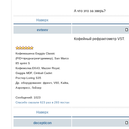
А что это за зверь?
Наверх
evteev
Кофейный рефрактометр VST.
Кофемашина:Gaggia Classic
(PID+преднагрев+диммер), San Marco
85 sprint S
Кофемолка:EK43, Mazzer Royal,
Gaggia MDF, Cimbali Cadet
Ростер:Loring S35
Др. оборудование: френч, V60, Kalita,
Аэропресс, Гейзер
Сообщений: 1023
Спасибо сказали 623 раз в 293 постах
Наверх
decepticon