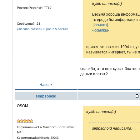
trylife написал(а)
...
Ростер:Petroncini TT60
Весьма хороша информация
то вроде бы информация с
Сообщений: 23
-[ссылка]-
Спасибо сказали 8 раз в 5 постах
-[ссылка]-
привет, человек из 1994-го, у
называется интернет, ты не пу
спасибо, а то не в курсе. Знатно
деньги платят?
Наверх
simpsonoid
OSOM
trylife написал(а)
...
Кофемашина:La Marzocco ShotBrewer
simpsonoid написал(а)
...
MP
Кофемолка:Mahlkonig EK43