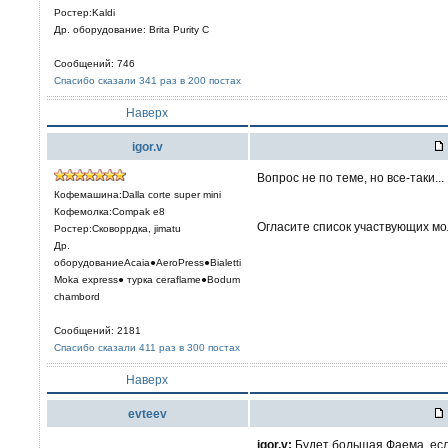
Ростер:Kaldi
Др. оборудование: Brita Purity C
Сообщений: 746
Спасибо сказали 341 раз в 200 постах
Наверх
igor.v
Вопрос не по теме, но все-таки...
Кофемашина:Dalla corte super mini
Кофемолка:Compak e8
Огласите список участвующих мол
Ростер:Сковоррдка, jimatu
Др.
оборудованиеAcaia●AeroPress●Bialetti
Moka express● турка сeraflame●Bodum
chambord
Сообщений: 2181
Спасибо сказали 411 раз в 300 постах
Наверх
evteev
igor.v:
Будет большая Фаема, есл