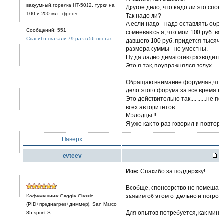
вакуумный,горелка HT-5012, турки на
Другое дело, что надо ли это сп
100 и 200 мл , френч
Так надо ли?
А если надо - надо оставлять обр
Сообщений: 551
сомневаюсь я, что мои 100 руб. 
Спасибо сказали 79 раз в 56 постах
давшего 100 руб. придется тысяч
размера суммы - не уместны.
Ну да ладно демагогию разводит
Это я так, поупражнялся вслух.
Обращаю внимание форумчан,что
дело этого форума за все время 
Это действительно так...........
всех авторитетов.
Молодцы!!!
Я уже как то раз говорил и повто
Наверх
evteev
Ион:
Cпасибо за поддержку!
Вообще, спонсорство не помешал
заявим об этом отдельно и погр
Кофемашина:Gaggia Classic
(PID+преднагрев+диммер), San Marco
Для опытов потребуется, как мин
85 sprint S