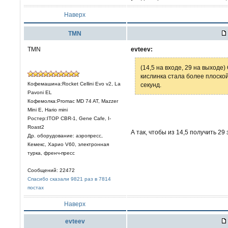
Наверх
TMN
TMN
evteev:
(14,5 на входе, 29 на выходе
кислинка стала более плоско
Кофемашина:Rocket Cellini Evo v2, La
секунд.
Pavoni EL
Кофемолка:Promac MD 74 AT, Mazzer
Mini E, Hario mini
Ростер:ITOP CBR-1, Gene Cafe, I-
Roast2
А так, чтобы из 14,5 получить 29
Др. оборудование: аэропресс,
Кемекс, Харио V60, электронная
турка, френч-пресс
Сообщений: 22472
Спасибо сказали 9821 раз в 7814
постах
Наверх
evteev