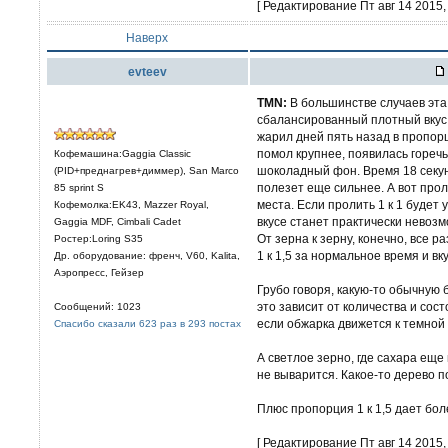
[ Редактирование Пт авг 14 2015, 
Наверх
evteev
TMN:
В большинстве случаев эта
сбалансированный плотный вкус.
жарил дней пять назад в пропорци
помол крупнее, появилась горечь
Кофемашина:Gaggia Classic
шоколадный фон. Время 18 секун
(PID+преднагрев+диммер), San Marco
полезет еще сильнее. А вот проли
85 sprint S
места. Если пролить 1 к 1 будет 
Кофемолка:EK43, Mazzer Royal,
вкусе станет практически невозм
Gaggia MDF, Cimbali Cadet
От зерна к зерну, конечно, все р
Ростер:Loring S35
1 к 1,5 за нормальное время и в
Др. оборудование: френч, V60, Kalita,
Аэропресс, Гейзер
Грубо говоря, какую-то обычную 
это зависит от количества и сост
Сообщений: 1023
если обжарка движется к темной
Спасибо сказали 623 раз в 293 постах
А светлое зерно, где сахара еще 
не выварится. Какое-то дерево п
Плюс пропорция 1 к 1,5 дает боле
[ Редактирование Пт авг 14 2015, 