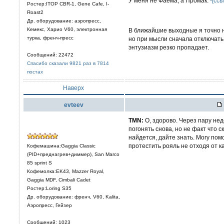
У меня не Фаема, а Промак.
-[ссы
Ростер:ITOP CBR-1, Gene Cafe, I-
Roast2
Др. оборудование: аэропресс,
Кемекс, Харио V60, электронная
В ближайшие выходные я точно не
турка, френч-пресс
но при мысли сначала отключать, 
энтузиазм резко пропадает.
Сообщений: 22472
Спасибо сказали 9821 раз в 7814
постах
Наверх
evteev
TMN:
О, здорово. Через пару не
погонять снова, но не факт что с
найдется, дайте знать. Могу по
протестить рояль не отходя от ка
Кофемашина:Gaggia Classic
(PID+преднагрев+диммер), San Marco
85 sprint S
Кофемолка:EK43, Mazzer Royal,
Gaggia MDF, Cimbali Cadet
Ростер:Loring S35
Др. оборудование: френч, V60, Kalita,
Аэропресс, Гейзер
Сообщений: 1023