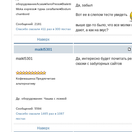
оборудованиеAcaia●AeroPress●Bialetti
Да, забыл
Moka express● турка сeraflame●Bodum
chambord
Вот ее в слепом тесте увидеть
Сообщений: 2181
выше где-то было, что все молк
Спасибо сказали 411 раз в 300 постах
дают, а как на вкус?
Наверх
maikl5301
maikl5301
Да, интересно будет почитать р
сказки с забугорных сайтов
Кофемашина:Предпочитаю
альтернативу
Др. оборудование: Чашка с ложкой
Сообщений: 5594
Спасибо сказали 1465 раз в 1087
постах
Наверх