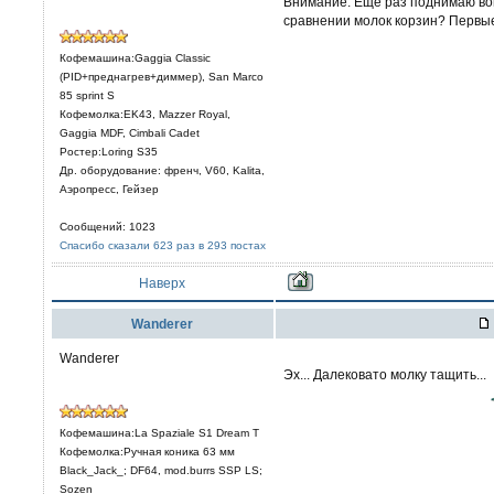
Внимание. Еще раз поднимаю воп
сравнении молок корзин? Первые
Кофемашина:Gaggia Classic
(PID+преднагрев+диммер), San Marco
85 sprint S
Кофемолка:EK43, Mazzer Royal,
Gaggia MDF, Cimbali Cadet
Ростер:Loring S35
Др. оборудование: френч, V60, Kalita,
Аэропресс, Гейзер
Сообщений: 1023
Спасибо сказали 623 раз в 293 постах
Наверх
Wanderer
Wanderer
Эх... Далековато молку тащить...
Кофемашина:La Spaziale S1 Dream T
Кофемолка:Ручная коника 63 мм
Black_Jack_; DF64, mod.burrs SSP LS;
Sozen