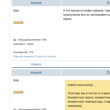
Atlaskir
toka
А что касается кофе-чуваков, так
практически все их эксперимент
зерне.
Др. оборудованиеHario V60,
аэропресс, турка
Сообщений: 178
Спасибо сказали 12 раз в 11 постах
Наверх
Atlaskir
toka
evteev написал(а)
...
Поэтому, мы в тестах и старал
Конкретное зерно, конкретный
конкретная температура. А вр
например.
Др. оборудованиеHario V60,