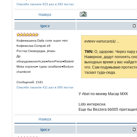
Спасибо сказали 623 раз в 293 постах
Наверх
igor.v
Кофемашина:Dalla corte super mini
evteev написал(а)
...
Кофемолка:Compak e8
Ростер:Сковоррдка, jimatu
TMN:
О, здорово. Через пару
Др.
Наверное, дадут погонять снов
оборудованиеAcaia●AeroPress●Bialetti
выходных время у вас найдетс
Moka express● турка сeraflame●Bodum
что. Сам подумываю протестит
chambord
таскал туда-сюда.
Сообщений: 2181
Спасибо сказали 411 раз в 300 постах
У Abel по-моему Macap MXK
Lido интересна
Еще бы Bezzera bb005 притащили
Наверх
igor.v