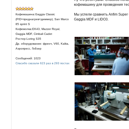
кофемашину для проведения тес
Мы успели сравнить Anfim Super C
Кофемашина:Gaggia Classic
Gaggia MDF и LIDO3.
(PID+преднагрев+диммер), San Marco
85 sprint S
Кофемолка:EK43, Mazzer Royal,
Gaggia MDF, Cimbali Cadet
Ростер:Loring S35
Др. оборудование: френч, V60, Kalita,
Аэропресс, Гейзер
Сообщений: 1023
Спасибо сказали 623 раз в 293 постах