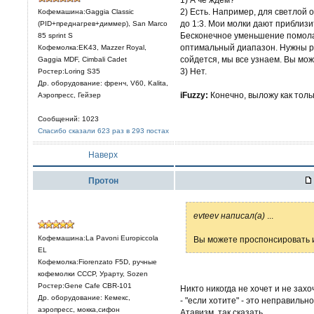
2) Есть. Например, для светлой
Кофемашина:Gaggia Classic
до 1:3. Мои молки дают приблиз
(PID+преднагрев+диммер), San Marco
Бесконечное уменьшение помола 
85 sprint S
оптимальный диапазон. Нужны ра
Кофемолка:EK43, Mazzer Royal,
сойдется, мы все узнаем. Вы мо
Gaggia MDF, Cimbali Cadet
3) Нет.
Ростер:Loring S35
Др. оборудование: френч, V60, Kalita,
iFuzzy:
Конечно, выложу как тольк
Аэропресс, Гейзер
Сообщений: 1023
Спасибо сказали 623 раз в 293 постах
Наверх
Протон
evteev написал(а)
...
Кофемашина:La Pavoni Europiccola
Вы можете проспонсировать и
EL
Кофемолка:Fiorenzato F5D, ручные
кофемолки СССР, Урарту, Sozen
Ростер:Gene Cafe CBR-101
Никто никогда не хочет и не захо
Др. оборудование: Кемекс,
- "если хотите" - это неправиль
аэропресс, мокка,сифон
Атавизм, так сказать.