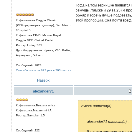
Тогда на том зернишке появится г
секунды, там же и 29 за 25) Я п
обжар и горечь лучше подрезать,
этой пропорции. Она почти всег
Кофемашина:Gaggia Classic
(PID+преднагрев+диммер), San Marco
85 sprint S
Кофемолка:EK43, Mazzer Royal,
Gaggia MDF, Cimbali Cadet
Ростер:Loring S35
Др. оборудование: френч, V60, Kalita,
Аэропресс, Гейзер
Сообщений: 1023
Спасибо сказали 623 раз в 293 постах
Наверх
alexander71
Кофемашина:Bezzera unica
evteev написал(а)
...
Кофемолка:Mazzer mini A
Ростер:Santoker 1.5
alexander71 написал(а)
...
Сообщений: 222
Я отличу вкус между коник