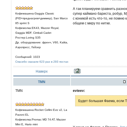
А так планируем сравнить разное
супер каймано бариста, робур, М
Кофемашина:Gaggia Classic
с коникой есть что-то, не помню
(PID+преднагрев+диммер), San Marco
общем с миру по нитке.
85 sprint S
Кофемолка:EK43, Mazzer Royal,
Gaggia MDF, Cimbali Cadet
Ростер:Loring S35
Др. оборудование: френч, V60, Kalita,
Аэропресс, Гейзер
Сообщений: 1023
Спасибо сказали 623 раз в 293 постах
Наверх
TMN
TMN
evteev:
Будет большая Фаема, если 
Кофемашина:Rocket Cellini Evo v2, La
Pavoni EL
Кофемолка:Promac MD 74 AT, Mazzer
Mini E, Hario mini