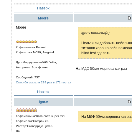
Наверх
Moore
Moore
igor.v написал(а)
...
Нельзя ли добавить небольши
Кофемашина:Pavoni
титанов хорошо себя показал
Кофемолка:MC99, Aergrind
blind test сделать
Др. оборудованиеV60, Wilfa,
Aeropress, Soy, френч
На МДФ 50мм жернова как раз
Сообщений: 757
Спасибо сказали 229 раз в 171 постах
Наверх
igor.v
Кофемашина:Dalla corte super mini
На МДФ 50мм жернова как ра
Кофемолка:Compak e8
Ростер:Сковоррдка, jimatu
Др.