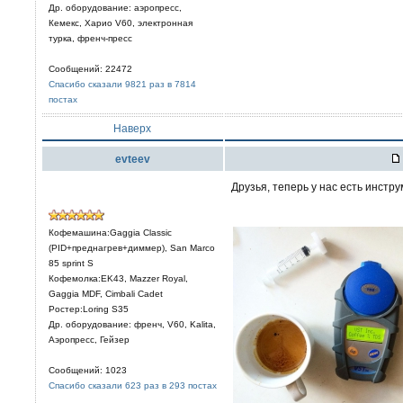
Др. оборудование: аэропресс,
Кемекс, Харио V60, электронная
турка, френч-пресс
Сообщений: 22472
Спасибо сказали 9821 раз в 7814
постах
Наверх
evteev
Друзья, теперь у нас есть инстр
Кофемашина:Gaggia Classic
(PID+преднагрев+диммер), San Marco
85 sprint S
Кофемолка:EK43, Mazzer Royal,
Gaggia MDF, Cimbali Cadet
Ростер:Loring S35
Др. оборудование: френч, V60, Kalita,
Аэропресс, Гейзер
Сообщений: 1023
Спасибо сказали 623 раз в 293 постах