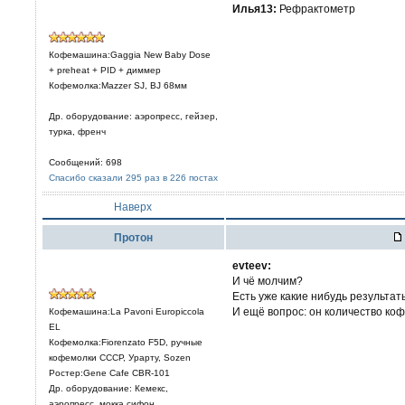
Илья13:
Рефрактометр
Кофемашина:Gaggia New Baby Dose
+ preheat + PID + диммер
Кофемолка:Mazzer SJ, BJ 68мм
Др. оборудование: аэропресс, гейзер,
турка, френч
Сообщений: 698
Спасибо сказали 295 раз в 226 постах
Наверх
Протон
evteev:
И чё молчим?
Есть уже какие нибудь результа
И ещё вопрос: он количество ко
Кофемашина:La Pavoni Europiccola
EL
Кофемолка:Fiorenzato F5D, ручные
кофемолки СССР, Урарту, Sozen
Ростер:Gene Cafe CBR-101
Др. оборудование: Кемекс,
аэропресс, мокка,сифон