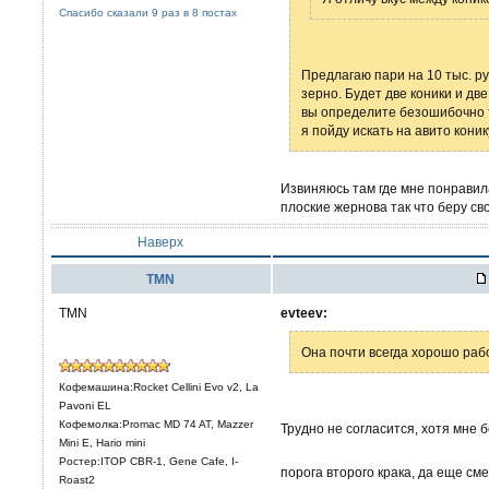
Спасибо сказали 9 раз в 8 постах
Предлагаю пари на 10 тыс. ру
зерно. Будет две коники и две
вы определите безошибочно т
я пойду искать на авито коник
Извиняюсь там где мне понравила
плоские жернова так что беру св
Наверх
TMN
TMN
evteev:
Она почти всегда хорошо раб
Кофемашина:Rocket Cellini Evo v2, La
Pavoni EL
Кофемолка:Promac MD 74 AT, Mazzer
Трудно не согласится, хотя мне 
Mini E, Hario mini
Ростер:ITOP CBR-1, Gene Cafe, I-
порога второго крака, да еще см
Roast2