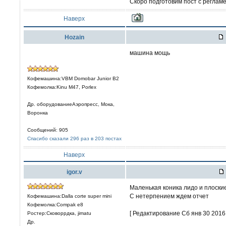
Скоро подготовим пост с регламе
Наверх
Hozain
машина мощь
Кофемашина:VBM Domobar Junior B2
Кофемолка:Kinu M47, Porlex
Др. оборудованиеАэропресс, Мока,
Воронка
Сообщений: 905
Спасибо сказали 296 раз в 203 постах
Наверх
igor.v
Маленькая коника лидо и плоски
С нетерпением ждем отчет
Кофемашина:Dalla corte super mini
Кофемолка:Compak e8
[ Редактирование Сб янв 30 2016,
Ростер:Сковоррдка, jimatu
Др.