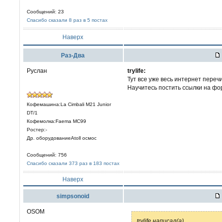
Сообщений: 23
Спасибо сказали 8 раз в 5 постах
Наверх
Раз-Два
Руслан
trylife:
Тут все уже весь интернет переч
Научитесь постить ссылки на фо
Кофемашина:La Cimbali M21 Junior
DT/1
Кофемолка:Faema MC99
Ростер:-
Др. оборудованиеAtoll осмос
Сообщений: 756
Спасибо сказали 373 раз в 183 постах
Наверх
simpsonoid
OSOM
trylife написал(а)
...