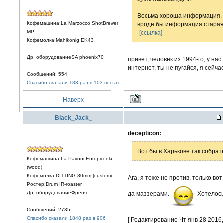
Весьма хороша информация. Х
Кофемашина:La Marzocco ShotBrewer
вроде бы информация старая,
MP
-[ссылка]-
Кофемолка:Mahlkonig EK43
Др. оборудованиеSA phoenix70
привет, человек из 1994-го, у на
интернет, ты не пугайся, я сейчас
Сообщений: 554
Спасибо сказали 183 раз в 103 постах
Наверх
Black_Jack_
decepticon:
Вот бы в Харькове так собрат
Кофемашина:La Pavoni Europiccola
(wood)
Кофемолка:DITTING 80mm (custom)
Ага, я тоже не против, только во
Ростер:Drum IR-roaster
Др. оборудованиеФренч
да маззерами.
Хотелось
Сообщений: 2735
Спасибо сказали 1848 раз в 906
[ Редактирование Чт янв 28 2016, 