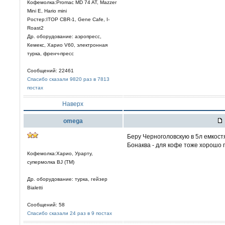
Кофемолка:Promac MD 74 AT, Mazzer
Mini E, Hario mini
Ростер:ITOP CBR-1, Gene Cafe, I-
Roast2
Др. оборудование: аэропресс,
Кемекс, Харио V60, электронная
турка, френч-пресс
Сообщений: 22461
Спасибо сказали 9820 раз в 7813
постах
Наверх
omega
Беру Черноголовскую в 5л емкост
Бонаква - для кофе тоже хорошо 
Кофемолка:Харио, Урарту,
супермолка BJ (TM)
Др. оборудование: турка, гейзер
Bialetti
Сообщений: 58
Спасибо сказали 24 раз в 9 постах