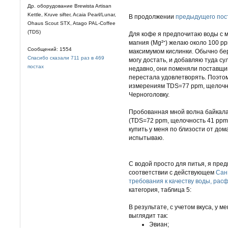
Др. оборудование Brewista Artisan
Kettle, Kruve sifter, Acaia Pearl/Lunar,
В продолжении
предыдущего пос
Ohaus Scout STX, Atago PAL-Coffee
(TDS)
Для кофе я предпочитаю воды с 
магния (Mg²⁺) желаю около 100 pp
Сообщений: 1554
максимумом кислинки. Обычно бе
Спасибо сказали 711 раз в 469
могу достать, и добавляю туда су
постах
недавно, они поменяли поставщик
перестала удовлетворять. Поэтом
измерениям TDS=77 ppm, щелочнос
Черноголовку.
Пробованная мной волна байкала
(TDS=72 ppm, щелочность 41 ppm 
купить у меня по близости от дома
испытываю.
С водой просто для питья, я пре
соответствии с действующем
Сан
требования к качеству воды, рас
категория, таблица 5:
В результате, с учетом вкуса, у 
выглядит так:
Эвиан;