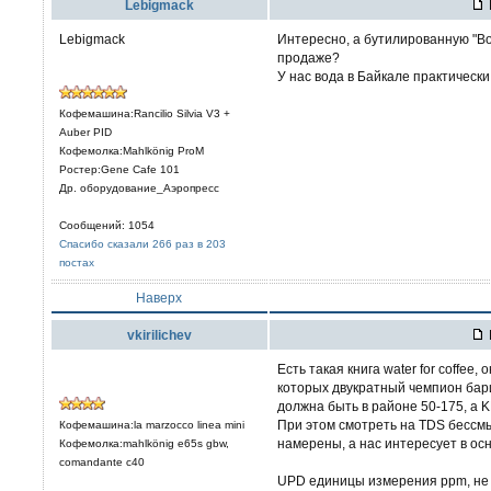
Lebigmack
Lebigmack
Интересно, а бутилированную "Во
продаже?
У нас вода в Байкале практически
Кофемашина:Rancilio Silvia V3 +
Auber PID
Кофемолка:Mahlkönig ProM
Ростер:Gene Cafe 101
Др. оборудование_Аэропресс
Сообщений: 1054
Спасибо сказали 266 раз в 203
постах
Наверх
vkirilichev
Есть такая книга water for coffee,
которых двукратный чемпион бари
должна быть в районе 50-175, а K
При этом смотреть на TDS бессмы
Кофемашина:la marzocco linea mini
намерены, а нас интересует в ос
Кофемолка:mahlkönig e65s gbw,
comandante c40
UPD единицы измерения ppm, не з