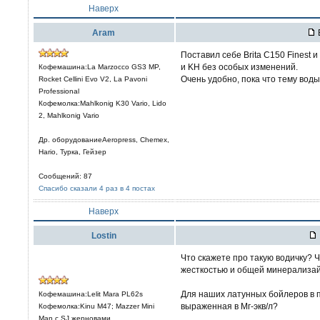
Наверх
Aram
Поставил себе Brita C150 Finest 
и KH без особых изменений.
Кофемашина:La Marzocco GS3 MP,
Очень удобно, пока что тему воды
Rocket Cellini Evo V2, La Pavoni
Professional
Кофемолка:Mahlkonig K30 Vario, Lido
2, Mahlkonig Vario
Др. оборудованиеAeropress, Chemex,
Hario, Турка, Гейзер
Сообщений: 87
Спасибо сказали 4 раз в 4 постах
Наверх
Lostin
Что скажете про такую водичку? 
жесткостью и общей минерализай
Для наших латунных бойлеров в 
Кофемашина:Lelit Mara PL62s
выраженная в Мг-экв/л?
Кофемолка:Kinu M47; Mazzer Mini
Man c SJ жерновами