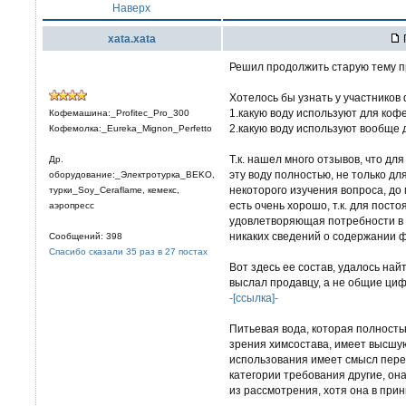
Наверх
xata.xata
Решил продолжить старую тему пр
Хотелось бы узнать у участников
1.какую воду используют для кофе
Кофемашина:_Profitec_Pro_300
2.какую воду используют вообще 
Кофемолка:_Eureka_Mignon_Perfetto
Т.к. нашел много отзывов, что д
Др.
эту воду полностью, не только для
оборудование:_Электротурка_BEKO,
некоторого изучения вопроса, до
турки_Soy_Ceraflame, кемекс,
есть очень хорошо, т.к. для пост
аэропресс
удовлетворяющая потребности в 
никаких сведений о содержании ф
Сообщений: 398
Спасибо сказали 35 раз в 27 постах
Вот здесь ее состав, удалось на
выслал продавцу, а не общие циф
-[ссылка]-
Питьевая вода, которая полность
зрения химсостава, имеет высшу
использования имеет смысл перей
категории требования другие, она
из рассмотрения, хотя она в при