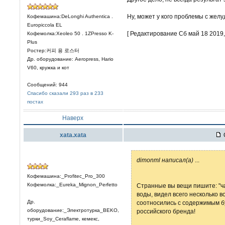
Ну, может у кого проблемы с желу
Кофемашина:DeLonghi Authentica .
Europiccola EL
[ Редактирование Сб май 18 2019, 
Кофемолка:Xeoleo 50 . 1ZPresso K-
Plus
Ростер:커피 용 로스터
Др. оборудование: Aeropress, Hario
V60, кружка и кот
Сообщений: 944
Спасибо сказали 293 раз в 233
постах
Наверх
xata.xata
dimonml написал(а)
...
Кофемашина:_Profitec_Pro_300
Кофемолка:_Eureka_Mignon_Perfetto
Странные вы вещи пишите: "ча
воды, видел всего несколько в
Др.
соотносились с содержимым бут
оборудование:_Электротурка_BEKO,
российского бренда!
турки_Soy_Ceraflame, кемекс,