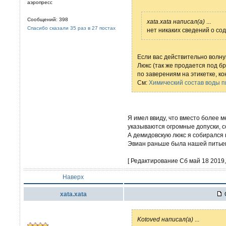
аэропресс
Сообщений: 398
xata.xata написал(а)
...
Спасибо сказали 35 раз в 27 постах
нет никаких сведений о со
Если вас действительно волн
Люкс (так же продается под бре
по заверениям на этикетке, к
См:
Химический состав воды 
Я имел ввиду, что вместо более м
указываются огромные допуски, 
А демидовскую люкс я собирался к
Эвиан раньше была нашей питьево
[ Редактирование Сб май 18 2019, 
Наверх
xata.xata
Kotoved написал(а)
...