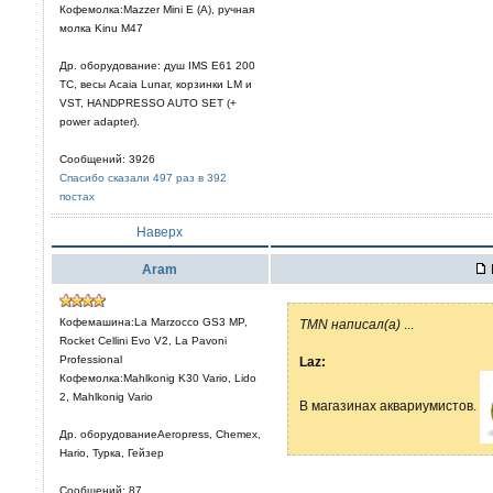
Кофемолка:Mazzer Mini E (A), ручная
молка Kinu M47
Др. оборудование: душ IMS E61 200
TC, весы Acaia Lunar, корзинки LM и
VST, HANDPRESSO AUTO SET (+
power adapter).
Сообщений: 3926
Спасибо сказали 497 раз в 392
постах
Наверх
Aram
Кофемашина:La Marzocco GS3 MP,
TMN написал(а)
...
Rocket Cellini Evo V2, La Pavoni
Professional
Laz:
Кофемолка:Mahlkonig K30 Vario, Lido
2, Mahlkonig Vario
В магазинах аквариумистов.
Др. оборудованиеAeropress, Chemex,
Hario, Турка, Гейзер
Сообщений: 87