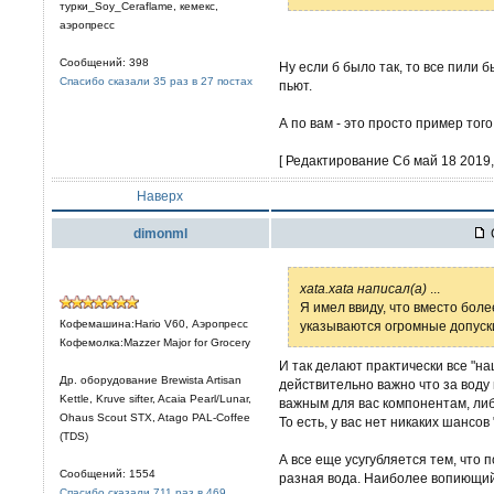
турки_Soy_Ceraflame, кемекс,
аэропресс
Сообщений: 398
Ну если б было так, то все пили 
Спасибо сказали 35 раз в 27 постах
пьют.
А по вам - это просто пример того
[ Редактирование Сб май 18 2019, 
Наверх
dimonml
xata.xata написал(а)
...
Я имел ввиду, что вместо бол
Кофемашина:Hario V60, Аэропресс
указываются огромные допуск
Кофемолка:Mazzer Major for Grocery
И так делают практически все "н
Др. оборудование Brewista Artisan
действительно важно что за воду
Kettle, Kruve sifter, Acaia Pearl/Lunar,
важным для вас компонентам, либ
Ohaus Scout STX, Atago PAL-Coffee
То есть, у вас нет никаких шансов
(TDS)
А все еще усугубляется тем, что
Сообщений: 1554
разная вода. Наиболее вопиющий 
Спасибо сказали 711 раз в 469