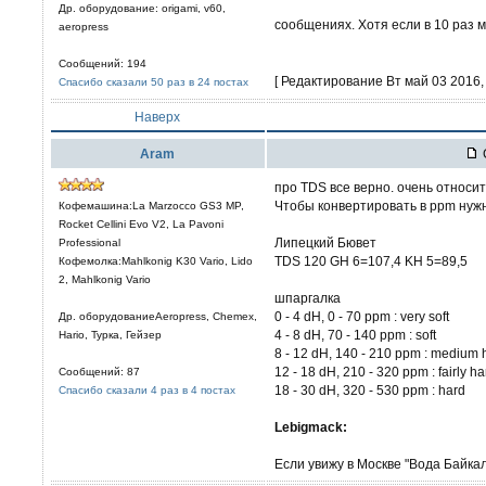
Др. оборудование: origami, v60,
сообщениях. Хотя если в 10 раз 
aeropress
Сообщений: 194
[ Редактирование Вт май 03 2016, 
Спасибо сказали 50 раз в 24 постах
Наверх
Aram
про TDS все верно. очень относи
Чтобы конвертировать в ppm нужн
Кофемашина:La Marzocco GS3 MP,
Rocket Cellini Evo V2, La Pavoni
Липецкий Бювет
Professional
TDS 120 GH 6=107,4 KH 5=89,5
Кофемолка:Mahlkonig K30 Vario, Lido
2, Mahlkonig Vario
шпаргалка
0 - 4 dH, 0 - 70 ppm : very soft
Др. оборудованиеAeropress, Chemex,
4 - 8 dH, 70 - 140 ppm : soft
Hario, Турка, Гейзер
8 - 12 dH, 140 - 210 ppm : medium 
12 - 18 dH, 210 - 320 ppm : fairly ha
Сообщений: 87
18 - 30 dH, 320 - 530 ppm : hard
Спасибо сказали 4 раз в 4 постах
Lebigmack:
Если увижу в Москве "Вода Байкала