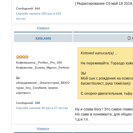
[ Редактирование Сб май 18 2019, 
Сообщений: 944
Спасибо сказали 293 раз в 233
постах
Наверх
xata.xata
Kotoved написал(а)
...
Кофемашина:_Profitec_Pro_300
Не переживайте. Гораздо хуж
Кофемолка:_Eureka_Mignon_Perfetto
ЗЫ
Др.
Мой сын с рождения на осмосе
оборудование:_Электротурка_BEKO,
баскетболист, рука тяжёлая))
турки_Soy_Ceraflame, кемекс,
аэропресс
С опорно-двигательным, тьфу-
Сообщений: 398
Спасибо сказали 35 раз в 27 постах
Ну и слава богу ! Это самое главно
Но сами ж понимаете, для общих 
т.д и т.п.
Наверх