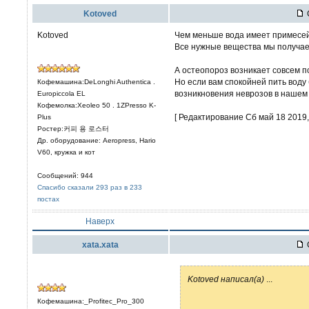
Kotoved
Kotoved
Чем меньше вода имеет примесей
Все нужные вещества мы получае
А остеопороз возникает совсем п
Но если вам спокойней пить воду
Кофемашина:DeLonghi Authentica .
возникновения неврозов в нашем
Europiccola EL
Кофемолка:Xeoleo 50 . 1ZPresso K-
[ Редактирование Сб май 18 2019, 
Plus
Ростер:커피 용 로스터
Др. оборудование: Aeropress, Hario
V60, кружка и кот
Сообщений: 944
Спасибо сказали 293 раз в 233
постах
Наверх
xata.xata
Kotoved написал(а)
...
Кофемашина:_Profitec_Pro_300