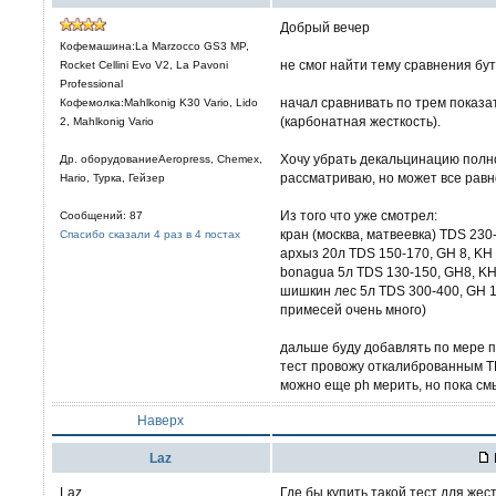
Добрый вечер
Кофемашина:La Marzocco GS3 MP,
не смог найти тему сравнения бу
Rocket Cellini Evo V2, La Pavoni
Professional
начал сравнивать по трем показа
Кофемолка:Mahlkonig K30 Vario, Lido
(карбонатная жесткость).
2, Mahlkonig Vario
Хочу убрать декальцинацию полно
Др. оборудованиеAeropress, Chemex,
рассматриваю, но может все равн
Hario, Турка, Гейзер
Из того что уже смотрел:
Сообщений: 87
кран (москва, матвеевка) TDS 230
Спасибо сказали 4 раз в 4 постах
архыз 20л TDS 150-170, GH 8, KH 
bonagua 5л TDS 130-150, GH8, KH
шишкин лес 5л TDS 300-400, GH 1,
примесей очень много)
дальше буду добавлять по мере п
тест провожу откалиброванным 
можно еще ph мерить, но пока см
Наверх
Laz
Laz
Где бы купить такой тест для жес