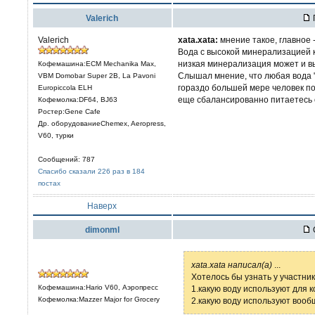
Valerich
Valerich
xata.xata:
мнение такое, главное 
Вода с высокой минерализацией к
низкая минерализация может и в
Кофемашина:ECM Mechanika Max,
Слышал мнение, что любая вода "
VBM Domobar Super 2B, La Pavoni
гораздо большей мере человек по
Europiccola ELH
еще сбалансированно питаетесь 
Кофемолка:DF64, BJ63
Ростер:Gene Cafe
Др. оборудованиеChemex, Aeropress,
V60, турки
Сообщений: 787
Спасибо сказали 226 раз в 184
постах
Наверх
dimonml
xata.xata написал(а)
...
Хотелось бы узнать у участни
Кофемашина:Hario V60, Аэропресс
1.какую воду используют для к
Кофемолка:Mazzer Major for Grocery
2.какую воду используют вооб