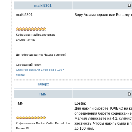
maikl5301
maikl5301
Беру Акваминерале или Бонакву, 
Кофемашина:Предпочитаю
альтернативу
Др. оборудование: Чашка с ложкой
Сообщений: 5594
Спасибо сказали 1465 раз в 1087
постах
Наверх
TMN
TMN
Lostin:
Для накипи смотрте ТОЛЬКО на к
определения берете содержание К
Магния умножаете на 4,2, суммир
жесткость. Чтобы накипь была в 
Кофемашина:Rocket Cellini Evo v2, La
до 100 мг/л.
Pavoni EL