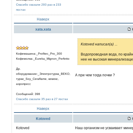
Спасибо сказали 293 раз в 233
постах
Наверх
xata.xata
Kotoved написал(а)
...
Кофемашина:_Profitec_Pro_300
Водопроводная вода, по крайне
Кофемолка:_Eureka_Mignon_Perfetto
нее не высокая минерализация
Др.
оборудование:_Электротурка_BEKO,
А при чем тогда почки ?
турки_Soy_Ceraflame, кемекс,
аэропресс
Сообщений: 398
Спасибо сказали 35 раз в 27 постах
Наверх
Kotoved
Kotoved
Наш организм не усваивает мине