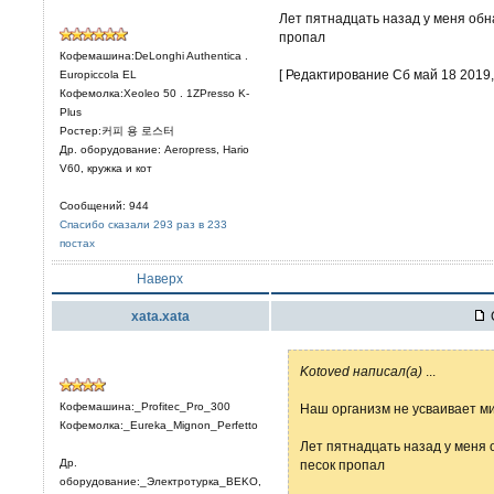
Лет пятнадцать назад у меня обна
пропал
Кофемашина:DeLonghi Authentica .
[ Редактирование Сб май 18 2019, 
Europiccola EL
Кофемолка:Xeoleo 50 . 1ZPresso K-
Plus
Ростер:커피 용 로스터
Др. оборудование: Aeropress, Hario
V60, кружка и кот
Сообщений: 944
Спасибо сказали 293 раз в 233
постах
Наверх
xata.xata
Kotoved написал(а)
...
Кофемашина:_Profitec_Pro_300
Наш организм не усваивает м
Кофемолка:_Eureka_Mignon_Perfetto
Лет пятнадцать назад у меня 
Др.
песок пропал
оборудование:_Электротурка_BEKO,