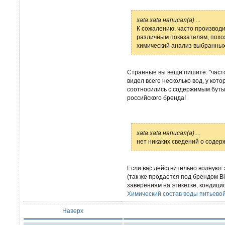
xata.xata написал(а)
...
К сожалению, часто производ
различным показателям, похо
химический анализ выбранных
Странные вы вещи пишите: "часто
видел всего несколько вод, у кото
соотносились с содержимым бутылк
российского бренда!
xata.xata написал(а)
...
нет никаких сведений о содер
Если вас действительно волнуют
(так же продается под брендом Bil
заверениям на этикетке, кондици
Химический состав воды питьево
Наверх