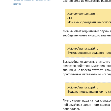
разная вода из множества разных 
постах
Kotoved написал(а)
...
ЗЫ
Мой сын с рождения на осмосе
Личный опыт (единичный случай б
вообще не имеет никакого значен
Kotoved написал(а)
...
Бутилированная вода это проф
Вы, как биолог, должны знать, что
является действенным вариантом 
знания, а не просто отстоять сво
профильные метаанализы исслед
Kotoved написал(а)
...
Вода из-под крана ничем не ху
Лично у меня вода из под крана 
ней двух/трех валентного железа
попадалась.