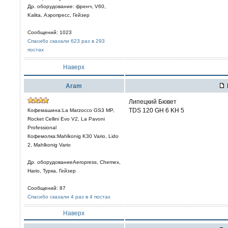
Др. оборудование: френч, V60,
Kalita, Аэропресс, Гейзер
Сообщений: 1023
Спасибо сказали 623 раз в 293
постах
Наверх
Aram
Липецкий Бювет
TDS 120 GH 6 KH 5
Кофемашина:La Marzocco GS3 MP,
Rocket Cellini Evo V2, La Pavoni
Professional
Кофемолка:Mahlkonig K30 Vario, Lido
2, Mahlkonig Vario
Др. оборудованиеAeropress, Chemex,
Hario, Турка, Гейзер
Сообщений: 87
Спасибо сказали 4 раз в 4 постах
Наверх