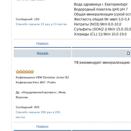
Вода здравница г. Екатеринбург:
Водородный покатель (pH) pH 7
Общая минерализация (сухой оста
Жесткость общая Мг-экв/л 3,0-3,4
Сообщений: 193
Нитраты (NO3) Мг/л 8,0-10,0
Спасибо сказали 23 раз в 13 постах
Сульфаты (SO4(2-)) Мг/л 15,0-20,
Хлориды (CL(-1)) Мг/л 10,0-19,0
Наверх
Hozain
ТФ рекомендуют минерализацию н
Кофемашина:VBM Domobar Junior B2
Кофемолка:Kinu M47, Porlex
Др. оборудованиеАэропресс, Мока,
Воронка
Сообщений: 905
Спасибо сказали 296 раз в 203
постах
Наверх