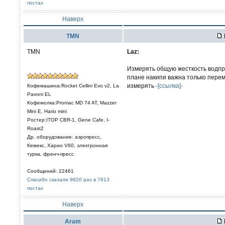
постах
Наверх
TMN
TMN
Laz:
Измерять общую жесткость водпр
плане накипи важна только перем
измерять
-[ссылка]-
Кофемашина:Rocket Cellini Evo v2, La
Pavoni EL
Кофемолка:Promac MD 74 AT, Mazzer
Mini E, Hario mini
Ростер:ITOP CBR-1, Gene Cafe, I-
Roast2
Др. оборудование: аэропресс,
Кемекс, Харио V60, электронная
турка, френч-пресс
Сообщений: 22461
Спасибо сказали 9820 раз в 7813
постах
Наверх
Aram