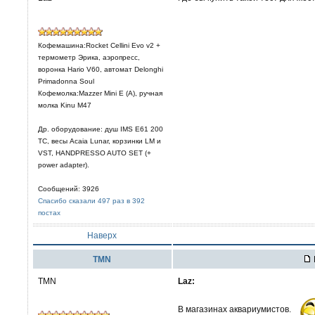
Кофемашина:Rocket Cellini Evo v2 +
термометр Эрика, аэропресс,
воронка Hario V60, автомат Delonghi
Primadonna Soul
Кофемолка:Mazzer Mini E (A), ручная
молка Kinu M47
Др. оборудование: душ IMS E61 200
TC, весы Acaia Lunar, корзинки LM и
VST, HANDPRESSO AUTO SET (+
power adapter).
Сообщений: 3926
Спасибо сказали 497 раз в 392
постах
Наверх
TMN
TMN
Laz:
В магазинах аквариумистов.