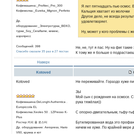
Кофемашина:_Profitec_Pro_300
Я лет пятнадцать пью осмос. 
Кофемолка:_Eureka_Mignon_Perfetto
Кальция хватает из молочки
Другое дело, не всегда резуль
Др.
удовлетворяет.
оборудование:_Электротурка_BEKO,
турки_Soy_Ceraflame, кемекс,
Ну, может у кого проблемы с ж
аэропресс
Сообщений: 398
Не, не, тут я пас. Ну на фиг таки
Спасибо сказали 35 раз в 27 постах
К тому же я больше о подрастающ
Наверх
Kotoved
Kotoved
Не переживайте. Гораздо хуже п
ЗЫ
Мой сын с рождения на осмосе. С
рука тяжёлая))
Кофемашина:DeLonghi Authentica .
Europiccola EL
С опорно-двигательным, тьфу-тьф
Кофемолка:Xeoleo 50 . 1ZPresso K-
Plus
Бутилированная вода это профана
Ростер:커피 용 로스터
ничем не хуже. По крайней мере д
Др. оборудование: Aeropress, Hario
V60, кружка и кот