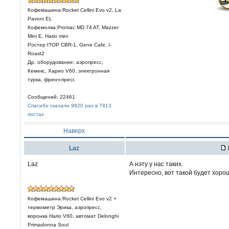
Кофемашина:Rocket Cellini Evo v2, La
Pavoni EL
Кофемолка:Promac MD 74 AT, Mazzer
Mini E, Hario mini
Ростер:ITOP CBR-1, Gene Cafe, I-
Roast2
Др. оборудование: аэропресс,
Кемекс, Харио V60, электронная
турка, френч-пресс
Сообщений: 22461
Спасибо сказали 9820 раз в 7813
постах
Наверх
Laz
Laz
А нэту у нас таких.
Интересно, вот такой будет хор
Кофемашина:Rocket Cellini Evo v2 +
термометр Эрика, аэропресс,
воронка Hario V60, автомат Delonghi
Primadonna Soul