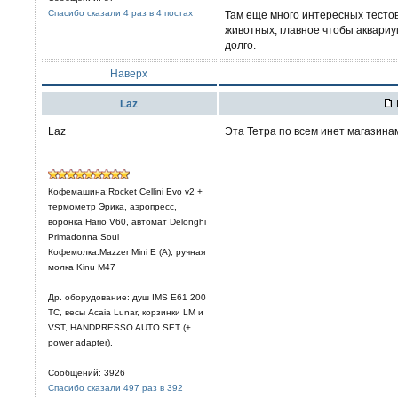
Спасибо сказали 4 раз в 4 постах
Там еще много интересных тестов
животных, главное чтобы аквариум
долго.
Наверх
Laz
Laz
Эта Тетра по всем инет магазинам 
Кофемашина:Rocket Cellini Evo v2 +
термометр Эрика, аэропресс,
воронка Hario V60, автомат Delonghi
Primadonna Soul
Кофемолка:Mazzer Mini E (A), ручная
молка Kinu M47
Др. оборудование: душ IMS E61 200
TC, весы Acaia Lunar, корзинки LM и
VST, HANDPRESSO AUTO SET (+
power adapter).
Сообщений: 3926
Спасибо сказали 497 раз в 392