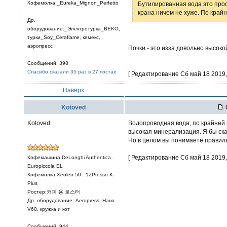
Кофемолка:_Eureka_Mignon_Perfetto
Бутилированная вода это проф
крана ничем не хуже. По крайн
Др.
оборудование:_Электротурка_BEKO,
турки_Soy_Ceraflame, кемекс,
аэропресс
Почки - это изза довольно высок
Сообщений: 398
Спасибо сказали 35 раз в 27 постах
[ Редактирование Сб май 18 2019, 
Наверх
Kotoved
Kotoved
Водопроводная вода, по крайней м
высокая минерализация. Я бы ска
Но в целом вы понимаете правиль
[ Редактирование Сб май 18 2019, 
Кофемашина:DeLonghi Authentica .
Europiccola EL
Кофемолка:Xeoleo 50 . 1ZPresso K-
Plus
Ростер:커피 용 로스터
Др. оборудование: Aeropress, Hario
V60, кружка и кот
Сообщений: 944