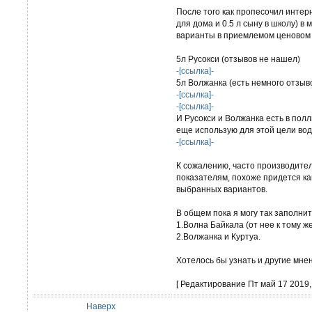
После того как пропесочил интер
для дома и 0.5 л сыну в школу) в 
варианты в приемлемом ценовом 
5л Русокси (отзывов не нашел)
-[ссылка]-
5л Волжанка (есть немного отзыв
-[ссылка]-
-[ссылка]-
И Русокси и Волжанка есть в полл
еще использую для этой цели воду
-[ссылка]-
К сожалению, часто производите
показателям, похоже придется ка
выбранных вариантов.
В общем пока я могу так заполнит
1.Волна Байкала (от нее к тому ж
2.Волжанка и Куртуа.
Хотелось бы узнать и другие мнен
[ Редактирование Пт май 17 2019, 
Наверх