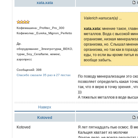
xata.xata
Valerich написал(а)
...
Кофемашина:_Profitec_Pro_300
xata.xata:
мнение такое, главн
Кофемолка:_Eureka_Mignon_Perfetto
металлов. Вода с высокой мин
огранизме, низкая минерализ
Др.
организма, но. Слышал мнени
оборудование:_Электротурка_BEKO,
организма, но так как в гора
турки_Soy_Ceraflame, кемекс,
еды, то если вы кроме питья 
аэропресс
вообще забыть.
Сообщений: 398
Спасибо сказали 35 раз в 27 постах
По поводу минерализации это ско
позволяет определить какая точка
так, что я верю в точку зрения ,
)))
А тяжелых металлов в воде высше
Наверх
Kotoved
Kotoved
Я лет пятнадцать пью осмос. В м
Кальция хватает из молочки
Другое дело, не всегда результат