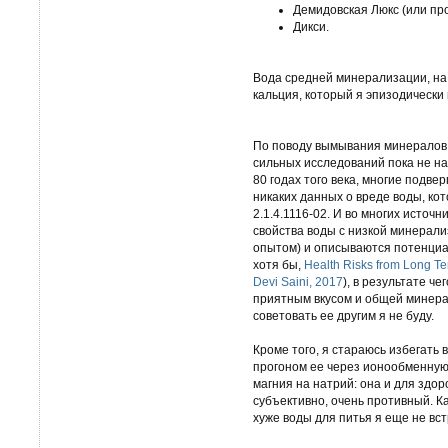
Демидовская Люкс (или про
Дикси.
Вода средней минерализации, на 
кальция, который я эпизодически
По поводу вымывания минералов 
сильных исследований пока не н
80 годах того века, многие подвер
никаких данных о вреде воды, ко
2.1.4.1116-02. И во многих источ
свойства воды с низкой минерали
опытом) и описываются потенциа
хотя бы,
Health Risks from Long T
Devi Saini, 2017
), в результате че
приятным вкусом и общей минерал
советовать ее другим я не буду.
Кроме того, я стараюсь избегать
прогоном ее через ионообменную 
магния на натрий: она и для здор
субъективно, очень противный. Ка
хуже воды для питья я еще не вст