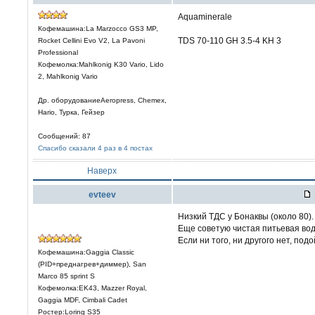
Aquaminerale
Кофемашина:La Marzocco GS3 MP,
TDS 70-110 GH 3.5-4 KH 3
Rocket Cellini Evo V2, La Pavoni
Professional
Кофемолка:Mahlkonig K30 Vario, Lido
2, Mahlkonig Vario
Др. оборудованиеAeropress, Chemex,
Hario, Турка, Гейзер
Сообщений: 87
Спасибо сказали 4 раз в 4 постах
Наверх
evteev
Низкий ТДС у Бонаквы (около 80)
Еще советую чистая питьевая вод
Если ни того, ни другого нет, под
Кофемашина:Gaggia Classic
(PID+преднагрев+диммер), San
Marco 85 sprint S
Кофемолка:EK43, Mazzer Royal,
Gaggia MDF, Cimbali Cadet
Ростер:Loring S35