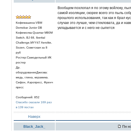
Вообщем похлопал я по этому войлоку, пыль
самой изоляции, скорее всего это пыль соб
прошлого использования, так как я брал кус
случае это лучше, чем стекловата, да и на
Кофемашина:VBM
укладывается и с него не сыпется
Domobar Junior DB
Кофемолка:Quamar M80M
Switch, BJ 68, Iberital
Challenge,MYY47 Aerolite,
Sozen, Советская за 8
руб
Ростер:Самодельный ИК
ростер
Др.
оборудованиеДжезва:
медь, глина, керамика.
Сифон, Аэропресс, Френч
пресс
Сообщений: 852
Спасибо сказали 169 раз
в 139 постах
Наверх
Black_Jack_
Пн но