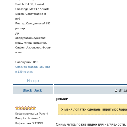
Switch, BJ 68, Iberital
Challenge,MYY47 Aerolite,
Sozen, Советская за 8
руб
Ростер:Самодельный ИК
ростер
Др.
оборудованиеДжезва:
медь, глина, керамика.
Сифон, Аэропресс, Френч
пресс
Сообщений: 852
Спасибо сказали 169 раз
в 139 постах
Наверх
Black_Jack_
Вт де
jurland:
У меня лопатки сделаны впритык с бара
Кофемашина:La Pavoni
Europiccola (wood)
Кофемолка:DITTING
Сниму чутка позже видео для наглядности. 