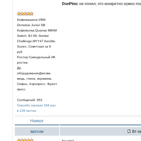
DonPino:
не понял, что конкретно нужно по
Кофемашина:VBM
Domobar Junior DB
Кофемолка:Quamar M80M
Switch, BJ 68, Iberital
Challenge,MYY47 Aerolite,
Sozen, Советская за 8
руб
Ростер:Самодельный ИК
ростер
Др.
оборудованиеДжезва:
медь, глина, керамика.
Сифон, Аэропресс, Френч
пресс
Сообщений: 852
Спасибо сказали 169 раз
в 139 постах
Наверх
ватсон
Вт ок