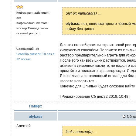
Кофемашина:delonghi
SlyFox написал(а)
...
ecp
Кофемолка:Timemore
olybass:
нет, шпильки просто чёрный мет
Ростер:Самодельный
найду без цинка
газовый ростер
Для тех кто собирается строить свой ростер
Сообщений: 35
химическим способом. Положите их с силь
Спасибо сказали 18 раз в
раствор предварительно нагреть для ускоре
12 постах
После того как весь цинк растворится, реа
активен в лимонной кислоте, но надолго вс
промойте и положите в раствор соды. Сода
Я использовал стеклянный стакан для болт
кислоте испортится.
Конечно для шпильки будет сложнее найти 
[ Редактирование Сб дек 22 2018, 10:48 ]
Наверх
olybass
Сб де
Алексей
Inok написал(а)
...