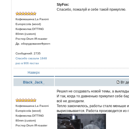
SlyFox:
Спасибо, пожалуй и себе такой прикуплю.
Кофемашина:La Pavoni
Europiccola (wood)
Кофемолка:DITTING
80mm (custom)
Ростер:Drum IR-roaster
Др. оборудованиеФренч
Сообщений: 2735
Спасибо сказали 1848
раз в 906 постах
Наверх
Black_Jack_
Вт де
Решил не создавать новой темы, а выклад
И так, когда то давненько прикупил себе б
всё не доходили.
Тепло закончилось, работы стало меньше и
Кофемашина:La Pavoni
вырисовывается. Работа производится из г
Europiccola (wood)
Кофемолка:DITTING
80mm (custom)
Ростер:Drum IR-roaster