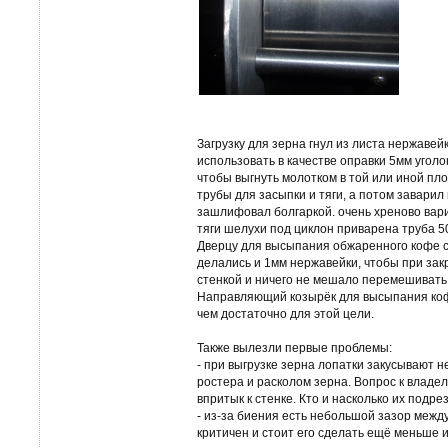
Загрузку для зерна гнул из листа нержавей
использовать в качестве оправки 5мм угол
чтобы выгнуть молотком в той или иной пл
трубы для засыпки и тяги, а потом завари
зашлифовал болгаркой. очень хреново вари
тяги шелухи под циклон приварена труба 5
Дверцу для высыпания обжаренного кофе сд
делались и 1мм нержавейки, чтобы при за
стенкой и ничего не мешало перемешивать
Направляющий козырёк для высыпания кофе
чем достаточно для этой цели.
Также вылезли первые проблемы:
- при выгрузке зерна лопатки закусывают 
ростера и расколом зерна. Вопрос к владе
впритык к стенке. Кто и насколько их подре
- из-за биения есть небольшой зазор между
критичен и стоит его сделать ещё меньше 