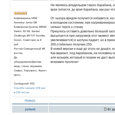
Не являюсь владельцем такого барабана, н
края лопасти, до края барабана, как раз ч
От зазора врядли получится избавится, на
Кофемашина:VBM
в холодном состоянии, при нагревании(ра
Domobar Junior DB
сильно терся о стенку.
Кофемолка:Quamar M80M
Пришлось оставить довольно большой зазор,
Switch, BJ 68, Iberital
высыпается при загрузке(в этот момент ме
Challenge,MYY47 Aerolite,
увеличивается) и шелуха падает, но в при
Sozen, Советская за 8
300,стабильно получаю 250.
руб
В новой версии я ещё до этого не дошёл, н
Ростер:Самодельный ИК
Как вариант, под барабаном, на половину о
ростер
аля козырёк, который в теории не даст вы
Др.
всеравно пролезет
оборудованиеДжезва:
медь, глина, керамика.
Сифон, Аэропресс, Френч
пресс
Сообщений: 852
Спасибо сказали 169 раз
в 139 постах
Наверх
jurland
Вт де