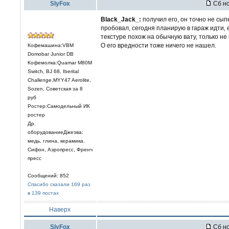
SlyFox
Сб но
Black_Jack_:
получил его, он точно не сып
пробовал, сегодня планирую в гараж идти, 
текстуре похож на обычную вату, только не 
О его вредности тоже ничего не нашел.
Кофемашина:VBM
Domobar Junior DB
Кофемолка:Quamar M80M
Switch, BJ 68, Iberital
Challenge,MYY47 Aerolite,
Sozen, Советская за 8
руб
Ростер:Самодельный ИК
ростер
Др.
оборудованиеДжезва:
медь, глина, керамика.
Сифон, Аэропресс, Френч
пресс
Сообщений: 852
Спасибо сказали 169 раз
в 139 постах
Наверх
SlyFox
Сб но