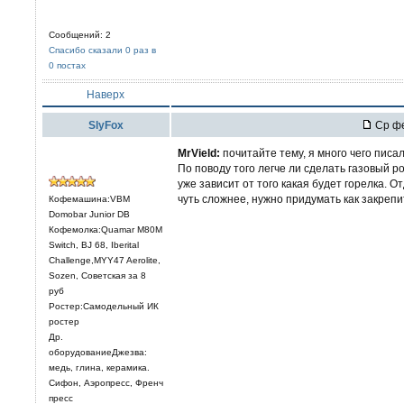
Сообщений: 2
Спасибо сказали 0 раз в
0 постах
Наверх
SlyFox
Ср фе
MrVield:
почитайте тему, я много чего писа
По поводу того легче ли сделать газовый ро
уже зависит от того какая будет горелка. О
чуть сложнее, нужно придумать как закреп
Кофемашина:VBM
Domobar Junior DB
Кофемолка:Quamar M80M
Switch, BJ 68, Iberital
Challenge,MYY47 Aerolite,
Sozen, Советская за 8
руб
Ростер:Самодельный ИК
ростер
Др.
оборудованиеДжезва:
медь, глина, керамика.
Сифон, Аэропресс, Френч
пресс