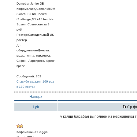
Domobar Junior DB
Кофемолка:Quamar M80M
Switch, BJ 68, Iberital
Challenge,MYY47 Aerolite,
Sozen, Советская за 8
руб
Ростер:Самодельный ИК
ростер
Др.
оборудованиеДжезва:
медь, глина, керамика.
Сифон, Аэропресс, Френч
пресс
Сообщений: 852
Спасибо сказали 169 раз
в 139 постах
Наверх
Lyk
Ср фе
у калди барабан выполнен из нержавейки 
Кофемашина:Gaggia