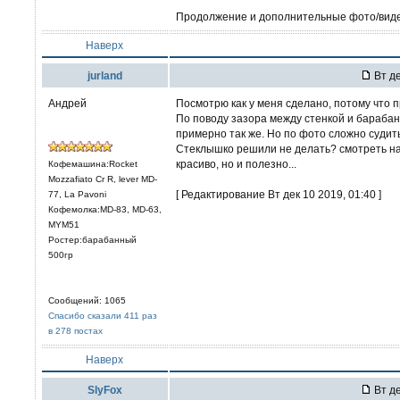
Продолжение и дополнительные фото/виде
Наверх
jurland
Вт де
Андрей
Посмотрю как у меня сделано, потому что 
По поводу зазора между стенкой и барабан
примерно так же. Но по фото сложно судить
Стеклышко решили не делать? смотреть н
красиво, но и полезно...
Кофемашина:Rocket
Mozzafiato Cr R, lever MD-
[ Редактирование Вт дек 10 2019, 01:40 ]
77, La Pavoni
Кофемолка:MD-83, MD-63,
MYM51
Ростер:барабанный
500гр
Сообщений: 1065
Спасибо сказали 411 раз
в 278 постах
Наверх
SlyFox
Вт де