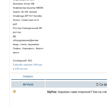
Domobar Junior DB
Кофемолка:Quamar M80M
Switch, BJ 68, Iberital
Challenge,MYY47 Aerolite,
Sozen, Советская за 8
руб
Ростер:Самодельный ИК
ростер
Др.
оборудованиеДжезва:
медь, глина, керамика.
Сифон, Аэропресс, Френч
пресс
Сообщений: 852
Спасибо сказали 169 раз
в 139 постах
Наверх
MrVield
Ср фе
SlyFox:
барабан сами покупали? Как на счё