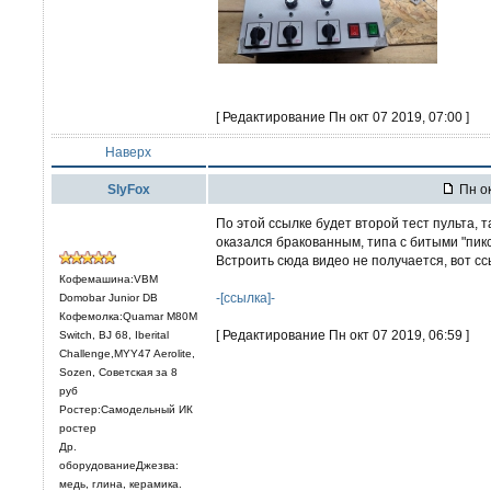
[ Редактирование Пн окт 07 2019, 07:00 ]
Наверх
SlyFox
Пн ок
По этой ссылке будет второй тест пульта, 
оказался бракованным, типа с битыми "пик
Встроить сюда видео не получается, вот с
Кофемашина:VBM
-[ссылка]-
Domobar Junior DB
Кофемолка:Quamar M80M
[ Редактирование Пн окт 07 2019, 06:59 ]
Switch, BJ 68, Iberital
Challenge,MYY47 Aerolite,
Sozen, Советская за 8
руб
Ростер:Самодельный ИК
ростер
Др.
оборудованиеДжезва:
медь, глина, керамика.