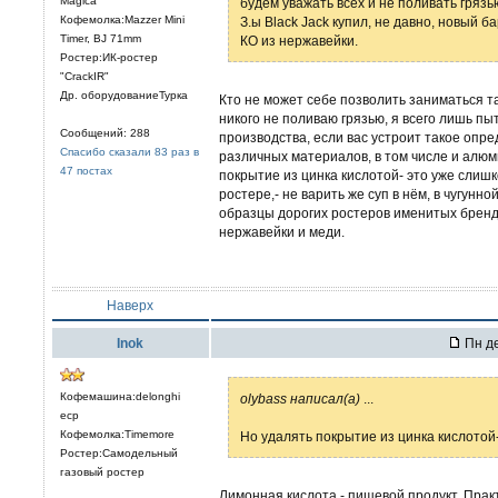
Magica
будем уважать всех и не поливать грязь
Кофемолка:Mazzer Mini
З.ы Black Jack купил, не давно, новый 
Timer, BJ 71mm
КО из нержавейки.
Ростер:ИК-ростер
"CrackIR"
Др. оборудованиеТурка
Кто не может себе позволить заниматься та
никого не поливаю грязью, я всего лишь пы
Сообщений: 288
производства, если вас устроит такое опр
Спасибо сказали 83 раз в
различных материалов, в том числе и алюми
47 постах
покрытие из цинка кислотой- это уже слиш
ростере,- не варить же суп в нём, в чугунно
образцы дорогих ростеров именитых брендо
нержавейки и меди.
Наверх
Inok
Пн де
Кофемашина:delonghi
olybass написал(а)
...
ecp
Кофемолка:Timemore
Но удалять покрытие из цинка кислотой
Ростер:Самодельный
газовый ростер
Лимонная кислота - пищевой продукт. Практ