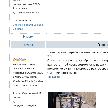
Classic 2015
Кофемолка:Китай 600n
Ростер:Фен
Др. оборудованиеТурка
Сообщений: 32
Спасибо сказали 11 раз в
9 постах
Наверх
SlyFox
Пн ок
Нашел время, переборол немного свою лень
2.0.
Сделал каркас ростера, собрал и протести
ваттметр, чтоб иметь возможность повысить
Кофемашина:VBM
положение ручки на диммере в разное врем
Domobar Junior DB
Смотрим фото, видео
Кофемолка:Quamar M80M
-[ссылка]-
Switch, BJ 68, Iberital
Challenge,MYY47 Aerolite,
Sozen, Советская за 8
руб
Ростер:Самодельный ИК
ростер
Др.
оборудованиеДжезва: