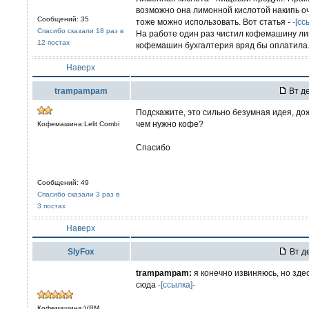
возможно она лимонной кислотой накипь оч
Сообщений: 35
тоже можно использовать. Вот статья -
-[сс
Спасибо сказали 18 раз в
На работе один раз чистил кофемашину ли
12 постах
кофемашин бухгалтерия вряд бы оплатила
Наверх
trampampam
Вт де
Подскажите, это сильно безумная идея, до
чем нужно кофе?
Кофемашина:Lelit Combi
Спасибо
Сообщений: 49
Спасибо сказали 3 раз в
3 постах
Наверх
SlyFox
Вт де
trampampam:
я конечно извиняюсь, но зде
сюда
-[ссылка]-
Кофемашина:VBM