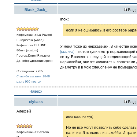
Black_Jack_
Вс де
Inok:
если я не ошибаюсь, в его ростере бараб
Кофемашина:La Pavoni
Europiccola (wood)
Кофемолка:DITTING
У меня тоже из нержавейки. В качестве ос
80mm (custom)
[ссылка]-
, потом купил метр нержавеющей с
Ростер:Drum IR-roaster
сетку. В качестве несущей соединяющей час
Др. оборудованиеФренч
нержавейки, они же являются и лопатками 
диаметру и в мою хлебопечку не помещался
Сообщений: 2735
Спасибо сказали 1848
раз в 906 постах
Наверх
olybass
Вс де
Алексей
Inok написал(а)
...
Но не все могут позволить себе сделать 
Кофемашина:Bezzera
наличии. Это всего лишь хобби. И трати