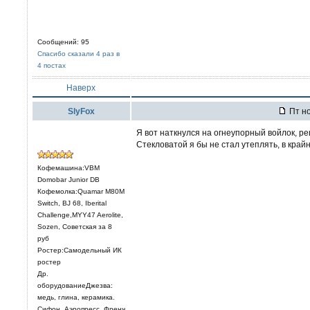
Сообщений: 95
Спасибо сказали 4 раз в
4 постах
Наверх
SlyFox
Пт но
Я вот наткнулся на огнеупорный войлок, ре
Стекловатой я бы не стал утеплять, в край
Кофемашина:VBM
Domobar Junior DB
Кофемолка:Quamar M80M
Switch, BJ 68, Iberital
Challenge,MYY47 Aerolite,
Sozen, Советская за 8
руб
Ростер:Самодельный ИК
ростер
Др.
оборудованиеДжезва:
медь, глина, керамика.
Сифон, Аэропресс, Френч