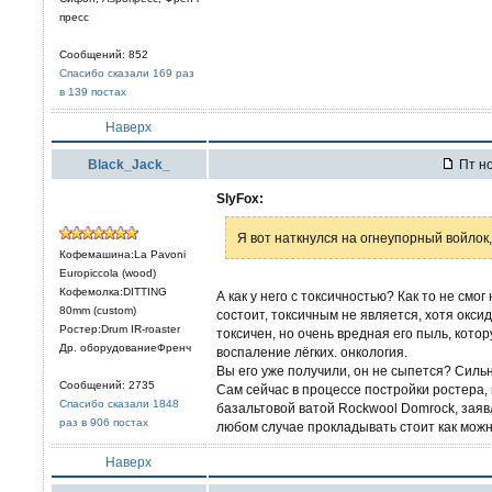
пресс
Сообщений: 852
Спасибо сказали 169 раз
в 139 постах
Наверх
Black_Jack_
Пт но
SlyFox:
Я вот наткнулся на огнеупорный войлок,
Кофемашина:La Pavoni
Europiccola (wood)
Кофемолка:DITTING
А как у него с токсичностью? Как то не смог
80mm (custom)
состоит, токсичным не является, хотя окси
Ростер:Drum IR-roaster
токсичен, но очень вредная его пыль, кото
Др. оборудованиеФренч
воспаление лёгких. онкология.
Вы его уже получили, он не сыпется? Силь
Сообщений: 2735
Сам сейчас в процессе постройки ростера,
Спасибо сказали 1848
базальтовой ватой Rockwool Domrock, заяв
раз в 906 постах
любом случае прокладывать стоит как можн
Наверх