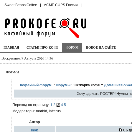
Sweet Beans Coffee
|
ACME CUPS Россия
|
ГЛАВНАЯ
СТАТЬИ ПРО КОФЕ
ФОРУМ
НОВОЕ НА САЙТЕ
Воскресенье, 9 Августа 2026 14:36
Форумы
Кофейный форум
::
Форумы
:: Обжарка кофе ::
Домашняя обжа
Хочу сделать РОСТЕР! Нужны п
Переход на страницу
1
2
[
3
]
4
5
Модераторы: morbid, latterus
Автор
Inok
Сб де