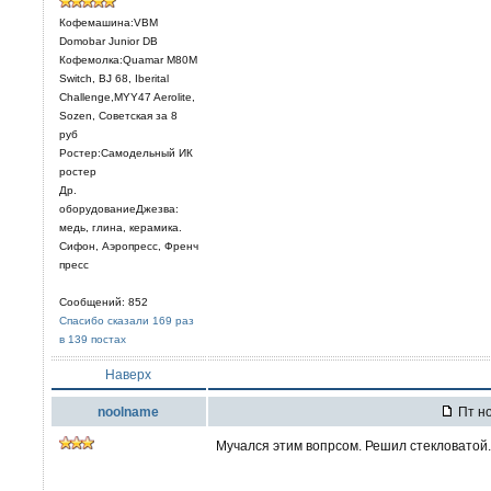
Кофемашина:VBM
Domobar Junior DB
Кофемолка:Quamar M80M
Switch, BJ 68, Iberital
Challenge,MYY47 Aerolite,
Sozen, Советская за 8
руб
Ростер:Самодельный ИК
ростер
Др.
оборудованиеДжезва:
медь, глина, керамика.
Сифон, Аэропресс, Френч
пресс
Сообщений: 852
Спасибо сказали 169 раз
в 139 постах
Наверх
noolname
Пт но
Мучался этим вопрсом. Решил стекловатой.