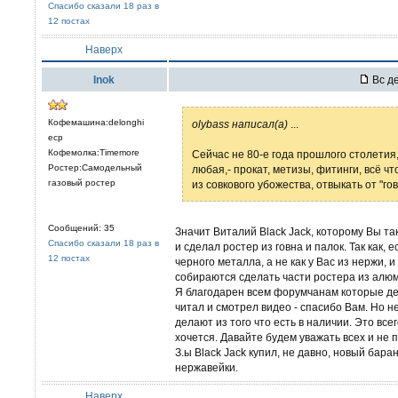
Спасибо сказали 18 раз в
12 постах
Наверх
Inok
Вс де
Кофемашина:delonghi
olybass написал(а)
...
ecp
Кофемолка:Timemore
Сейчас не 80-е года прошлого столетия,
Ростер:Самодельный
любая,- прокат, метизы, фитинги, всё чт
газовый ростер
из совкового убожества, отвыкать от "г
Сообщений: 35
Значит Виталий Black Jack, которому Вы та
Спасибо сказали 18 раз в
и сделал ростер из говна и палок. Так как, 
12 постах
черного металла, а не как у Вас из нержи,
собираются сделать части ростера из алю
Я благодарен всем форумчанам которые де
читал и смотрел видео - спасибо Вам. Но н
делают из того что есть в наличии. Это все
хочется. Давайте будем уважать всех и не 
З.ы Black Jack купил, не давно, новый бара
нержавейки.
Наверх