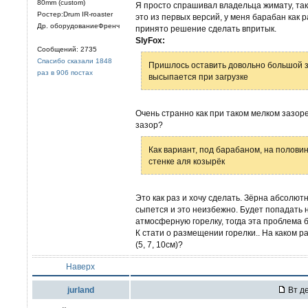
80mm (custom)
Я просто спрашивал владельца жимату, так 
Ростер:Drum IR-roaster
это из первых версий, у меня барабан как 
Др. оборудованиеФренч
принято решение сделать впритык.
SlyFox:
Сообщений: 2735
Спасибо сказали 1848
Пришлось оставить довольно большой заз
раз в 906 постах
высыпается при загрузке
Очень странно как при таком мелком зазор
зазор?
Как вариант, под барабаном, на половин
стенке аля козырёк
Это как раз и хочу сделать. Зёрна абсолют
сыпется и это неизбежно. Будет попадать н
атмосферную горелку, тогда эта проблема 
К стати о размещении горелки.. На каком 
(5, 7, 10см)?
Наверх
jurland
Вт де