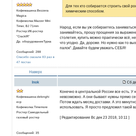
Для тех кто собирается строить свой рос
Кофемашина:Bezzera
химическим способом.
Magica
Кофемолка:Mazzer Mini
Timer, BJ 71mm
Народ, если вы уж собираетесь заниматьс
Ростер:ИК-ростер
занимайтесь, прошу прощения за выражение
"CrackIR"
столетия, купить можно практически всё, не
Др. оборудованиеТурка
что угодно. Да, дороже. Но нужно как-то вы
палок". Давайте будем уважать СЕБЯ!
Сообщений: 288
Спасибо сказали 83 раз в
47 постах
Наверх
Inok
Сб де
Конечно в центральной России все есть. У 
невозможно. А они бывают нужны прямо сей
Кофемашина:delonghi
Потом ждать месяц доставки. А это минутн
ecp
использовать. Я просто предложил такой в
Кофемолка:Timemore
Ростер:Самодельный
[ Редактирование Вс дек 23 2018, 10:11 ]
газовый ростер
Сообщений: 35