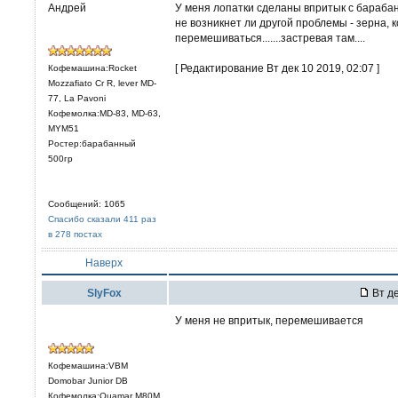
Андрей
У меня лопатки сделаны впритык с барабано
не возникнет ли другой проблемы - зерна, 
перемешиваться.......застревая там....
[ Редактирование Вт дек 10 2019, 02:07 ]
Кофемашина:Rocket
Mozzafiato Cr R, lever MD-
77, La Pavoni
Кофемолка:MD-83, MD-63,
MYM51
Ростер:барабанный
500гр
Сообщений: 1065
Спасибо сказали 411 раз
в 278 постах
Наверх
SlyFox
Вт де
У меня не впритык, перемешивается
Кофемашина:VBM
Domobar Junior DB
Кофемолка:Quamar M80M