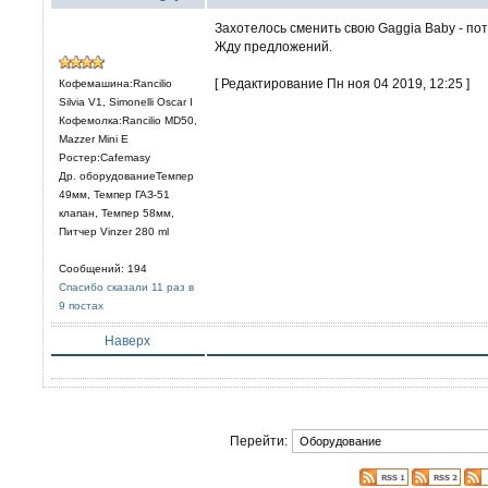
Захотелось сменить свою Gaggia Baby - пото
Жду предложений.
[ Редактирование Пн ноя 04 2019, 12:25 ]
Кофемашина:Rancilio
Silvia V1, Simonelli Oscar I
Кофемолка:Rancilio MD50,
Mazzer Mini E
Ростер:Cafemasy
Др. оборудованиеТемпер
49мм, Темпер ГАЗ-51
клапан, Темпер 58мм,
Питчер Vinzer 280 ml
Сообщений: 194
Спасибо сказали 11 раз в
9 постах
Наверх
Перейти: