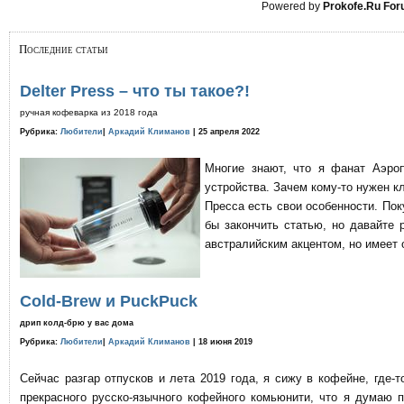
Powered by
Prokofe.Ru Fo
Последние статьи
Delter Press – что ты такое?!
ручная кофеварка из 2018 года
Рубрика:
Любители
|
Аркадий Климанов
| 25 апреля 2022
Многие знают, что я фанат Аэро
устройства. Зачем кому-то нужен к
Пресса есть свои особенности. По
бы закончить статью, но давайте 
австралийским акцентом, но имеет 
Cold-Brew и PuckPuck
дрип колд-брю у вас дома
Рубрика:
Любители
|
Аркадий Климанов
| 18 июня 2019
Сейчас разгар отпусков и лета 2019 года, я сижу в кофейне, где
прекрасного русско-язычного кофейного комьюнити, что я думаю 