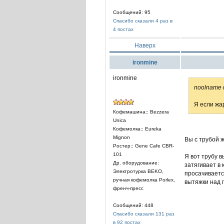
Сообщений: 95
Спасибо сказали 4 раз в
4 постах
Наверх
ironmine
ironmine
noolname 
Я если жа
Кофемашина:: Bezzera
Unica
Кофемолка:: Eureka
Mignon
Вы с трубой 
Ростер:: Gene Cafe CBR-
101
Я вот трубу 
Др. оборудование:
затягивает в 
Электротурка BEKO,
просачиваетс
ручная кофемолка Porlex,
вытяжки над 
френч-пресс
Сообщений: 448
Спасибо сказали 131 раз
в 92 постах