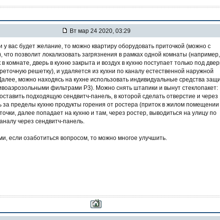
Вт мар 24 2020, 03:29
 у вас будет желание, то можно квартиру оборудовать приточкой (можно с
, что позволит локализовать загрязнения в рамках одной комнаты (например,
к в комнате, дверь в кухню закрыта и воздух в кухню поступает только под две
ереточную решетку), и удаляется из кухни по каналу естественной наружной
Далее, можно находясь на кухне использовать индивидуальные средства защ
тивоаэрозольными фильтрами P3). Можно снять штапики и вынут стеклопакет:
поставить подходящую сендвитч-панель, в которой сделать отверстие и через
ь за пределы кухню продукты горения от ростера (приток в жилом помещении
очки, далее попадает на кухню и там, через ростер, выводиться на улицу по
аналу через сендвитч-панель.
и, если озаботиться вопросом, то можно многое улучшить.