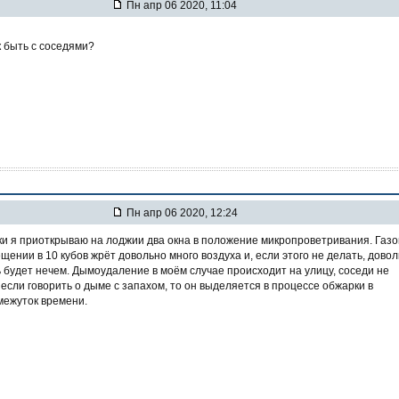
Пн апр 06 2020, 11:04
к быть с соседями?
Пн апр 06 2020, 12:24
ки я приоткрываю на лоджии два окна в положение микропроветривания. Газ
щении в 10 кубов жрёт довольно много воздуха и, если этого не делать, дово
 будет нечем. Дымоудаление в моём случае происходит на улицу, соседи не
если говорить о дыме с запахом, то он выделяется в процессе обжарки в
межуток времени.