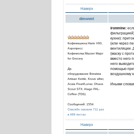
Наверх
dimonml
ironmine:
если
фильтрацией)
кухни): прито
(или через п
Кофемашина:Hario V60,
вентиляции. 
Аэропресс
(маску с про
Кофемолка:Mazzer Major
вместо него 
for Grocery
него выводит
помощью прит
Др.
воздушному к
оборудование Brewista
Artisan Kettle, Kruve sifter,
Иными словам
Acaia Pearl/Lunar, Ohaus
Scout STX, Atago PAL-
Coffee (TDS)
Сообщений: 1554
Спасибо сказали 711 раз
в 469 постах
Наверх