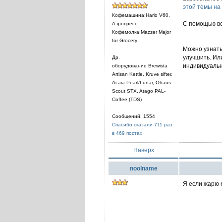
этой темы на
Кофемашина:Hario V60,
С помощью во
Аэропресс
Кофемолка:Mazzer Major
for Grocery
Можно узнать
улучшить. Ил
Др.
индивидуаль
оборудование Brewista
Artisan Kettle, Kruve sifter,
Acaia Pearl/Lunar, Ohaus
Scout STX, Atago PAL-
Coffee (TDS)
Сообщений: 1554
Спасибо сказали 711 раз
в 469 постах
Наверх
noolname
Я если жарю 