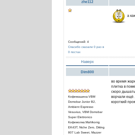
zhe112
а ка
Сообщений: 4
Спасибо сказали 0 раз в
0 постах
Наверх
Dim800
во время жар
плитка в поме
скоро дышать
ворчали ещё. 
Кофемашина:VBM
короткий про
Domobar Junior B2,
Ambient Espresso
Vesuvius, VBM Domobar
Super Elettronico
Кофемолка:Mahlkonig
EK43T, Niche Zero, Diiting
807 Lab Sweet, Mazzer