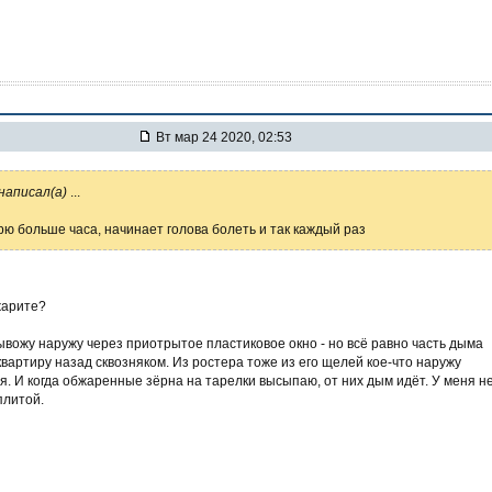
Вт мар 24 2020, 02:53
написал(а)
...
рю больше часа, начинает голова болеть и так каждый раз
жарите?
вывожу наружу через приотрытое пластиковое окно - но всё равно часть дыма
квартиру назад сквозняком. Из ростера тоже из его щелей кое-что наружу
я. И когда обжаренные зёрна на тарелки высыпаю, от них дым идёт. У меня н
плитой.