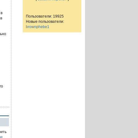
 в
Пользователи: 19925
 в
Новые пользователи:
brownphebe1
льно
го
рить
ие