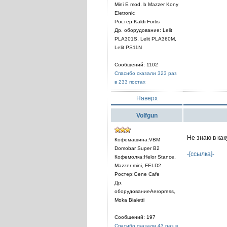
Mini E mod. b Mazzer Kony
Eletronic
Ростер:Kaldi Fortis
Др. оборудование: Lelit
PLА301S, Lelit PLA360M,
Lelit PS11N
Сообщений: 1102
Спасибо сказали 323 раз
в 233 постах
Наверх
Volfgun
Не знаю в как
Кофемашина:VBM
Domobar Super B2
-[ссылка]-
Кофемолка:Helor Stance,
Mazzer mini, FELD2
Ростер:Gene Cafe
Др.
оборудованиеAeropress,
Moka Bialetti
Сообщений: 197
Спасибо сказали 43 раз в