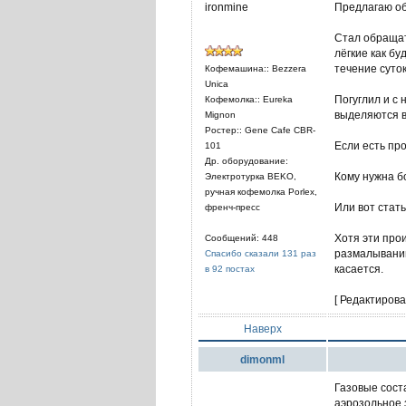
ironmine
Предлагаю об
Стал обращат
лёгкие как б
течение суто
Кофемашина:: Bezzera
Unica
Погуглил и с
Кофемолка:: Eureka
выделяются в
Mignon
Ростер:: Gene Cafe CBR-
Если есть пр
101
Др. оборудование:
Кому нужна бо
Электротурка BEKO,
ручная кофемолка Porlex,
Или вот стат
френч-пресс
Хотя эти про
Сообщений: 448
размалыванию
Спасибо сказали 131 раз
касается.
в 92 постах
[ Редактирова
Наверх
dimonml
Газовые сост
аэрозольное 