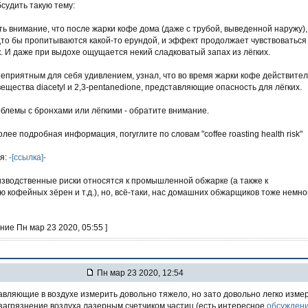
судить такую тему:
ь внимание, что после жарки кофе дома (даже с трубой, выведенной наружу),
удто бы пропитываются какой-то ерундой, и эффект продолжает чувствоваться
к. И даже при выдохе ощущается некий сладковатый запах из лёгких.
 неприятным для себя удивлением, узнал, что во время жарки кофе действите
ещества diacetyl и 2,3-pentanedione, представляющие опасность для лёгких.
облемы с бронхами или лёгкими - обратите внимание.
лее подробная информация, погуглите по словам "coffee roasting health risk"
ья:
-[ссылка]-
изводственные риски относятся к промышленной обжарке (а также к
 кофейных зёрен и т.д.), но, всё-таки, нас домашних обжарщиков тоже немно
ние Пн мар 23 2020, 05:55 ]
Пн мар 23 2020, 12:54
авляющие в воздухе измерить довольно тяжело, но зато довольно легко изме
загрязнение воздуха лазерным счетчиком частиц (есть интересное
обсужден