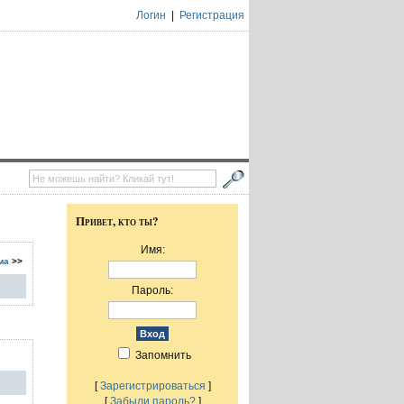
Логин
|
Регистрация
Привет, кто ты?
Имя:
ма
>>
Пароль:
Запомнить
[
Зарегистрироваться
]
[
Забыли пароль?
]