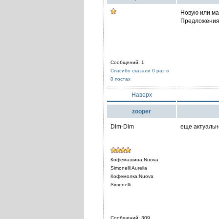
Новую или мал
Предложения 
Сообщений: 1
Спасибо сказали 0 раз в
0 постах
Наверх
zooper
Dim-Dim
еще актуаль
Кофемашина:Nuova
Simonelli Aurelia
Кофемолка:Nuova
Simonelli
Сообщений: 309