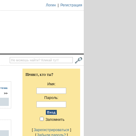
Логин
|
Регистрация
Привет, кто ты?
Имя:
 тема
>>
Пароль:
Запомнить
[
Зарегистрироваться
]
[
Забыли пароль?
]