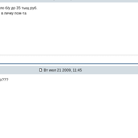
о б/у до 35 тыщ руб.
в личку пож-та
Вт июл 21 2009, 11:45
но???