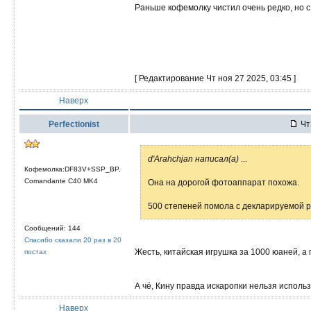
Раньше кофемолку чистил очень редко, но с
[ Редактирование Чт ноя 27 2025, 03:45 ]
Наверх
Perfectionist
Чт 
d'Arahchjan написал(а)
...
Кофемолка:DF83V+SSP_BP,
Comandante C40 MK4
Она на дорогой фотоаппарат похожа.
500 степеней помола с декларируемой ра
Сообщений: 144
Спасибо сказали 20 раз в 20
Жесть, китайская игрушка за 1000 юаней, а
постах
А чё, Кину правда искаропки нельзя исполь
Наверх