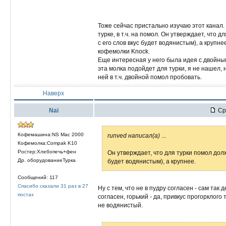
Тоже сейчас пристально изучаю этот канал.
турке, в т.ч. на помол. Он утверждает, что 
с его слов вкус будет водянистым), а крупне
кофемолки Knock.
Еще интересная у него была идея с двойны
эта молка подойдет для турки, я не нашел, 
ней в т.ч. двойной помол пробовать.
Наверх
Nai
Ср 
Кофемашина:NS Mac 2000
runved написал(а)
...
Кофемолка:Compak K10
Ростер:Хлебопечь+фен
Он утверждает, что для турки помол долж
Др. оборудованиеТурка
будет водянистым), а крупнее.
Сообщений: 117
Спасибо сказали 31 раз в 27
Ну с тем, что не в пудру согласен - сам так 
постах
согласен, горький - да, привкус прогорклого 
не водянистый.