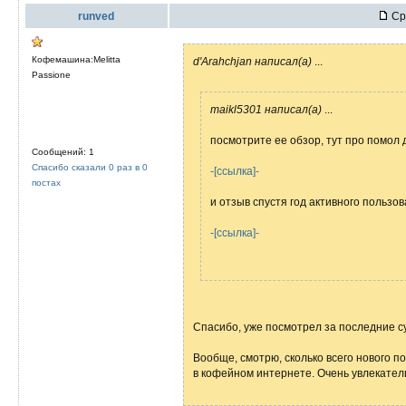
runved
Ср 
Кофемашина:Melitta
d'Arahchjan написал(а)
...
Passione
maikl5301 написал(а)
...
посмотрите ее обзор, тут про помол д
Сообщений: 1
Спасибо сказали 0 раз в 0
-[ссылка]-
постах
и отзыв спустя год активного пользов
-[ссылка]-
Спасибо, уже посмотрел за последние су
Вообще, смотрю, сколько всего нового по
в кофейном интернете. Очень увлекател