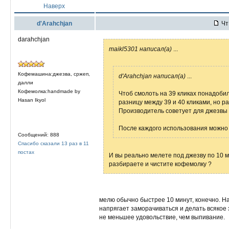
Наверх
d'Arahchjan
Чт 
darahchjan
maikl5301 написал(а)
...
Кофемашина:джезва, сржеп,
d'Arahchjan написал(а)
...
далли
Кофемолка:handmade by
Чтоб смолоть на 39 кликах понадобил
Hasan Ikyol
разницу между 39 и 40 кликами, но ра
Производитель советует для джезвы н
После каждого использования можно 
Сообщений: 888
Спасибо сказали 13 раз в 11
постах
И вы реально мелете под джезву по 10 
разбираете и чистите кофемолку ?
мелю обычно быстрее 10 минут, конечно. На
напрягает заморачиваться и делать всякое
не меньшее удовольствие, чем выпивание.