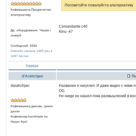
Посоветуйте пожалуйста альтернативу
Кофемашина:Предпочитаю
альтернативу
Comandante c40
Др. оборудование: Чашка с
Kinu -47
ложкой
Сообщений: 5594
Спасибо сказали 1465 раз в
1087 постах
Наверх
d'Arahchjan
Пн
darahchjan
Названия я нагуглил. И даже видео с ними
OG.
Но нигде не нашел пока размышлений в кон
Кофемашина:джезва, сржеп,
далли
Кофемолка:handmade by
Hasan Ikyol