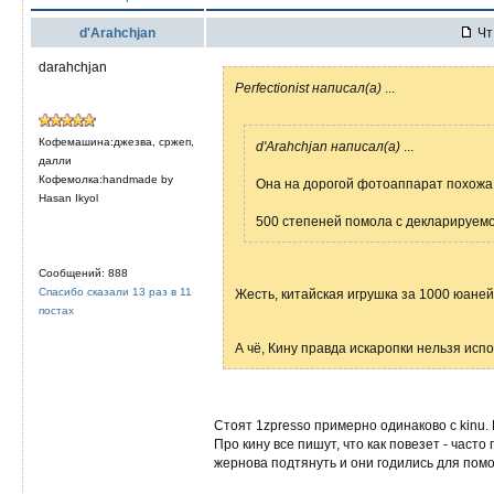
d'Arahchjan
Чт 
darahchjan
Perfectionist написал(а)
...
Кофемашина:джезва, сржеп,
d'Arahchjan написал(а)
...
далли
Кофемолка:handmade by
Она на дорогой фотоаппарат похожа
Hasan Ikyol
500 степеней помола с декларируемой
Сообщений: 888
Спасибо сказали 13 раз в 11
Жесть, китайская игрушка за 1000 юаней
постах
А чё, Кину правда искаропки нельзя исп
Стоят 1zpresso примерно одинаково с kinu. 
Про кину все пишут, что как повезет - час
жернова подтянуть и они годились для помо