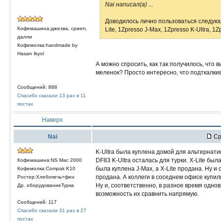
Nai написал(а)
...
Доводилось лично пользоваться следу
Кофемашина:джезва, сржеп,
Lite, 1Zpresso J-Max, 1Zpresso K-Ultra, 1
далли
Кофемолка:handmade by
Hasan Ikyol
А можно спросить, как так получилось, что
меленок? Просто интересно, что подткалкив
Сообщений: 888
Спасибо сказали 13 раз в 11
постах
Наверх
Nai
Ср
K-Ultra была куплена домой для альтернат
DF83 K-Ultra осталась для турки. X-Lite был
Кофемашина:NS Mac 2000
была куплена J-Max, а X-Lite продана. Ну и 
Кофемолка:Compak K10
продана. А коллеги в соседнем офисе купил
Ростер:Хлебопечь+фен
Ну и, соответственно, в разное время одн
Др. оборудованиеТурка
возможность их сравнить напрямую.
Сообщений: 117
Спасибо сказали 31 раз в 27
постах