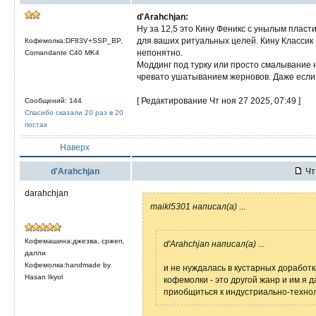
d'Arahchjan:
Ну за 12,5 это Кину Феникс с унылым пласт
для ваших ритуальных целей. Кину Классик -
Кофемолка:DF83V+SSP_BP,
непонятно.
Comandante C40 MK4
Моддинг под турку или просто смалывание 
чревато ушатыванием жерновов. Даже если 
[ Редактирование Чт ноя 27 2025, 07:49 ]
Сообщений: 144
Спасибо сказали 20 раз в 20
постах
Наверх
d'Arahchjan
Чт 
darahchjan
maikl5301 написал(а)
...
Кофемашина:джезва, сржеп,
d'Arahchjan написал(а)
...
далли
Кофемолка:handmade by
и не нуждалась в кустарных доработ
Hasan Ikyol
кофемолки - это другой жанр и им я 
приобщиться к индустриально-технол