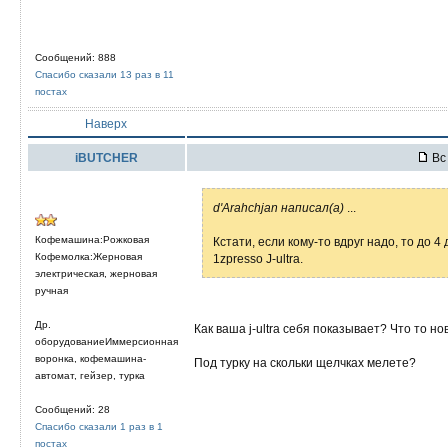
Сообщений: 888
Спасибо сказали 13 раз в 11
постах
Наверх
iBUTCHER
Вс 
d'Arahchjan написал(а)
...
Кофемашина:Рожковая
Кстати, если кому-то вдруг надо, то до
Кофемолка:Жерновая
1zpresso J-ultra.
электрическая, жерновая
ручная
Др.
Как ваша j-ultra себя показывает? Что то но
оборудованиеИммерсионная
воронка, кофемашина-
Под турку на скольки щелчках мелете?
автомат, гейзер, турка
Сообщений: 28
Спасибо сказали 1 раз в 1
постах