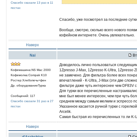
Спасибо сказали 13 раз в 11
постах
Спасибо, уже посмотрел за последние сутки
Вообще, смотрю, сколько всего нового появил
кофейном интернете. Очень увлекательно.
Наверх
Nai
Вт
Доводилось лично пользоваться следующи
1Zpresso J-Max, 1Zpresso K-Ultra, 1Zpresso Z
Кофемашина:NS Mac 2000
не замечено. Для фильтра более всех понр
Кофемолка:Compak K10
впечатлений - K-Ultra, J-Max (эти две сложно
Ростер:Хлебопечь+фен
фильтре даже чуть интереснее чем DF83V с
Др. оборудованиеТурка
Для турки все перечисленные настраивались,
мне был менее интересен, чем при чуть бол
Сообщений: 117
среднем между самым мелким и эспрессо п
Спасибо сказали 31 раз в 27
Указанное касается ручной турки с горелко
постах
Arcelik.
Самая быстрая из перечисленных то ли K-Ult
Наверх
d'Arahchjan
Ср