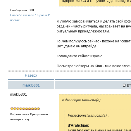
здоров. На C3 и то лучше. Сдал назад в 
Сообщений: 888
Спасибо сказали 13 раз в 11
постах
Я люблю заморачиваться и делать свой коф
отдачей - часть ритуала, настраивает на н
ритуальным принадлежностям.
То, чем пользуюсь сейчас - похоже на "сове
Вот, думаю об апгрейде.
Команданте сейчас изучаю.
Посмотрел обзоры на Kinu - мне показалось,
Наверх
maikl5301
Вт
maikl5301
d'Arahchjan написал(а)
...
Кофемашина:Предпочитаю
Perfectionist написал(а)
...
альтернативу
d'Arahchjan:
Если бюджет значения не имеет, зач