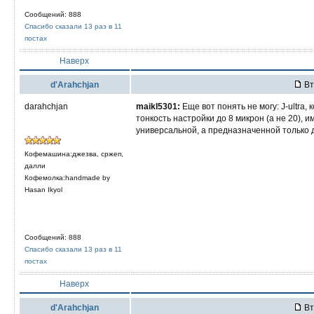
Сообщений: 888
Спасибо сказали 13 раз в 11
постах
Наверх
d'Arahchjan
Вт
darahchjan
maikl5301:
Еще вот понять не могу: J-ultra,
тонкость настройки до 8 микрон (а не 20),
универсальной, а предназначенной только д
Кофемашина:джезва, сржеп,
далли
Кофемолка:handmade by
Hasan Ikyol
Сообщений: 888
Спасибо сказали 13 раз в 11
постах
Наверх
d'Arahchjan
Вт