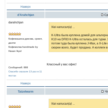
Наверх
d'Arahchjan
Ср
darahchjan
Nai написал(а)
...
K-Ultra была куплена домой для альтер
Кофемашина:джезва, сржеп,
K10 на DF83 K-Ultra осталась для турки. 
далли
потом туда была куплена J-Max, а X-Lite
Кофемолка:handmade by
скорее всего, будет продана. А коллеги 
Hasan Ikyol
Классный у вас офис!
Сообщений: 888
Спасибо сказали 13 раз в 11
постах
Наверх
Tatzelwurm
Чт
Nai написал(а)
...