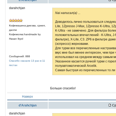
darahchjan
Nai написал(а)
...
Доводилось лично пользоваться следу
Кофемашина:джезва, сржеп,
Lite, 1Zpresso J-Max, 1Zpresso K-Ultra, 1
далли
K-Ultra - не замечено. Для фильтра бол
Кофемолка:handmade by
положительных впечатлений - K-Ultra, J-
Hasan Ikyol
фильтре), X-Lite, C3. ZP6 в фильтре да
(эспрессо) жерновами.
Для турки все перечисленные настраивал
вкус мне был менее интересен, чем при 
Сообщений: 888
использовал на среднем между самым м
Спасибо сказали 13 раз в 11
Указанное касается ручной турки с горел
постах
полуавтоматической Arcelik.
Самая быстрая из перечисленных то ли K-
Больше спасибо!
Наверх
d'Arahchjan
Ср
darahchjan