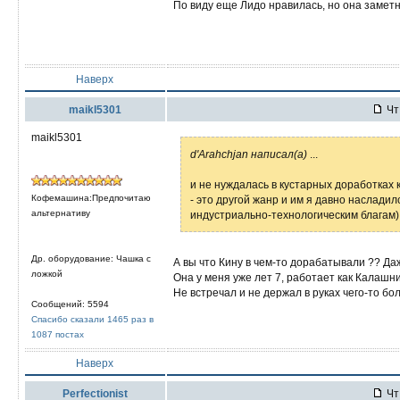
По виду еще Лидо нравилась, но она заметно
Наверх
maikl5301
Чт 
maikl5301
d'Arahchjan написал(а)
...
и не нуждалась в кустарных доработках
Кофемашина:Предпочитаю
- это другой жанр и им я давно наслади
альтернативу
индустриально-технологическим благам)
Др. оборудование: Чашка с
А вы что Кину в чем-то дорабатывали ?? Да
ложкой
Она у меня уже лет 7, работает как Калашник
Не встречал и не держал в руках чего-то 
Сообщений: 5594
Спасибо сказали 1465 раз в
1087 постах
Наверх
Perfectionist
Чт 