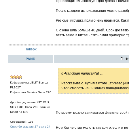
Производитель советует для джезвы начинат
После каждого использования можно разобр
Резюме: игрушка прям очень нравится. Как 
С озона шла больше 40 дней. Срок доставк
взять заказ в Китае - сэкономил примерно т
Наверх
PAND
Чт 
d'Arahchjan написал(а)
...
Кофемашина:LELIT Bianca
Рассказываю. Купил в итоге 1zpresso j-ult
PL162T
Чтоб смолоть на 39 кликах понадобилось
Кофемолка:Baratza Sette 270
Др. оборудованиеSOY C1G,
SOY C3G, Hario V60, чайник
Kitfort KT-689
По моему, можно заниматься физкультурой 
Сообщений: 198
Спасибо сказали 27 раз в 24
Но я бы не стал молоть так долго, если я не