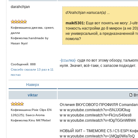
darahchjan
d'Arahchjan написал(а)
...
maikl5301:
Еще вот понять не могу: J-ult
Кофемашина:джезва, сржеп,
тонкость настройки до 8 микрон (а не 2
далли
не универсальной, а предназначенной то
Кофемолка:handmade by
помола?
Hasan Ikyol
-[ссылка]-
судя по вот этому обзору, талькоп
Сообщений: 888
нуля. Значит, всё-таки, с запасом подходит.
Спасибо сказали 13 раз в 11
постах
Наверх
viktar
Вт
Отличия ВКУСОВОГО ПРОФИЛЯ Comandante
w w w.youtube.com/watch?v=i5NJJGfOlug
Кофемашина:Pixie Clips EN
w w w.youtube.com/watch?v=Fk1ruS40es8
126(125); Saeco Aroma
w w w.youtube.com/watch?v=tOgTGGnW8W4
Кофемолка:Kinu M47Rebel
НОВЫЙ ХИТ – TIMEMORE C5 / C5 ESP! Кофем
w w w.youtube.com/watch?v=1MQg0WlaToQ