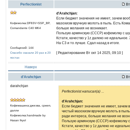
Perfectionist
Вт
d'Arahchjan:
Если бюджет значения не имеет, зачем воо
мазохизм вручную молоть в пыль. Есть Кома
Кофемолка:DF83V+SSP_BP,
больше желания не возникает.
Comandante C40 MK4
Пользую армянскую (СССР) кофемолку с шу
Кстати, качество у 1z далеко не идеальное.
На C3 и то лучше. Сдал назад в итоге.
Сообщений: 144
[ Редактирование Вт окт 14 2025, 09:10 ]
Спасибо сказали 20 раз в 20
постах
Наверх
d'Arahchjan
Вт
darahchjan
Perfectionist написал(а)
...
d'Arahchjan:
Кофемашина:джезва, сржеп,
Если бюджет значения не имеет, зачем 
далли
чистый мазохизм вручную молоть в пыль.
Кофемолка:handmade by
ради интереса, больше желания не возн
Hasan Ikyol
Пользую армянскую (СССР) кофемолку с
Кстати, качество у 1z далеко не идеальн