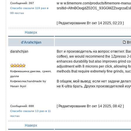
w w w.timemore.com/products/timemore-manual
Сообщений: 397
srsltid=AfmBOoqjdZ02O1_93GGMZZsvgrzaE
Спасибо сказали 119 раз в
99 постах
[ Редактирование Вт окт 14 2025, 02:23 ]
Наверх
d'Arahchjan
Вт
darahchjan
Вот и производитель на вопрос ответил: Based 
coffee), we would recommend the 1Zpresso J-Ult
enhances durability but also improves grind consi
adjustment with 8 microns per click, allowing fo
methods that require extremely fine grinds, suc
Кофемашина:джезва, сржеп,
далли
В общем, мой вывод: если нет задачи делать 
Кофемолка:handmade by
не К-ultra брать. Других производителей изу
Hasan Ikyol
[ Редактирование Вт окт 14 2025, 08:42 ]
Сообщений: 888
Спасибо сказали 13 раз в 11
постах
Наверх