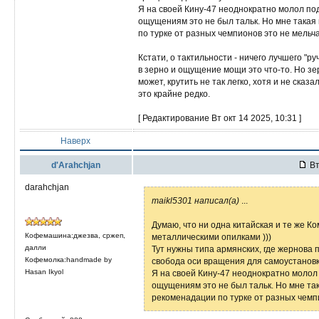
Я на своей Кину-47 неоднократно молол под
ощущениям это не был тальк. Но мне такая
по турке от разных чемпионов это не мель
Кстати, о тактильности - ничего лучшего "руч
в зерно и ощущение мощи это что-то. Но зе
может, крутить не так легко, хотя и не сказ
это крайне редко.
[ Редактирование Вт окт 14 2025, 10:31 ]
Наверх
d'Arahchjan
Вт
darahchjan
maikl5301 написал(а)
...
Думаю, что ни одна китайская и те же Ко
Кофемашина:джезва, сржеп,
металлическими опилками )))
далли
Тут нужны типа армянских, где жернова п
Кофемолка:handmade by
свобода оси вращения для самоустановк
Hasan Ikyol
Я на своей Кину-47 неоднократно молол 
ощущениям это не был тальк. Но мне та
рекоменадации по турке от разных чемп