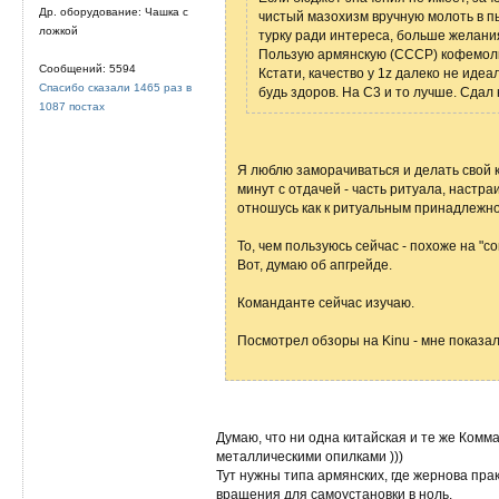
Др. оборудование: Чашка с
чистый мазохизм вручную молоть в пы
ложкой
турку ради интереса, больше желания
Пользую армянскую (СССР) кофемолк
Сообщений: 5594
Кстати, качество у 1z далеко не иде
Спасибо сказали 1465 раз в
будь здоров. На C3 и то лучше. Сдал 
1087 постах
Я люблю заморачиваться и делать свой
минут с отдачей - часть ритуала, настр
отношусь как к ритуальным принадлежн
То, чем пользуюсь сейчас - похоже на "с
Вот, думаю об апгрейде.
Команданте сейчас изучаю.
Посмотрел обзоры на Kinu - мне показало
Думаю, что ни одна китайская и те же Комма
металлическими опилками )))
Тут нужны типа армянских, где жернова прак
вращения для самоустановки в ноль.