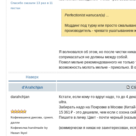
Спасибо сказали 13 раз в 11
постах
Perfectionist написал(а)
...
Моддинг под турку или просто смалыван
производитель - чревато ушатыванием ж
Я волновался об этом, но после чистки ник
соприкасаться не должны между собой.
Помол мельче рекомендованного не только т
возможность молоть мельче - прикольно. В
Наверх
d'Arahchjan
Сб 
darahchjan
Кстати, если кому-то вдруг надо, то до 4 д
ultra.
Забирать надо на Покровке в Москве (Китай
15 361 ₽ - это дешевле, чем если с озона се
Пишите в личку. Цвет - почти черный (назы
Кофемашина:джезва, сржеп,
далли
(коммерчески я никак не заинтересован, если
Кофемолка:handmade by
Hasan Ikyol