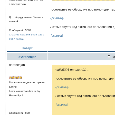
альтернативу
посмотрите ее обзор, тут про помол для тур
Др. оборудование: Чашка с
-[ссылка]-
ложкой
и отзыв спустя год активного пользования дл
Сообщений: 5594
Спасибо сказали 1465 раз в
-[ссылка]-
1087 постах
Наверх
d'Arahchjan
Вт
darahchjan
maikl5301 написал(а)
...
посмотрите ее обзор, тут про помол для 
Кофемашина:джезва, сржеп,
далли
-[ссылка]-
Кофемолка:handmade by
Hasan Ikyol
и отзыв спустя год активного пользовани
-[ссылка]-
Сообщений: 888