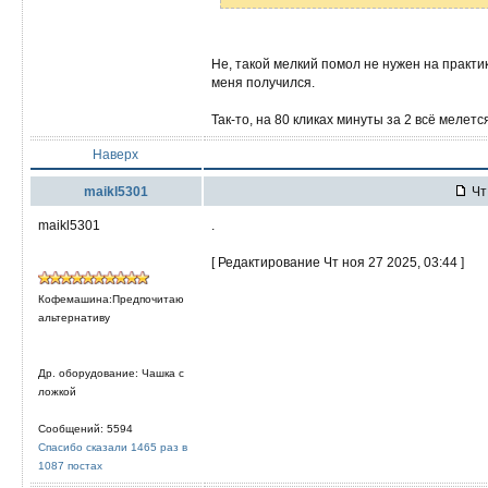
Не, такой мелкий помол не нужен на практи
меня получился.
Так-то, на 80 кликах минуты за 2 всё мелет
Наверх
maikl5301
Чт 
maikl5301
.
[ Редактирование Чт ноя 27 2025, 03:44 ]
Кофемашина:Предпочитаю
альтернативу
Др. оборудование: Чашка с
ложкой
Сообщений: 5594
Спасибо сказали 1465 раз в
1087 постах