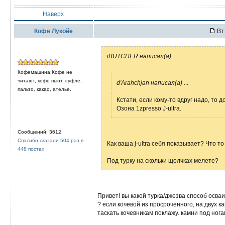
Наверх
Кофе Лукойе
Вт 
iBUTCHER написал(а)
...
Кофемашина:Кофе не
читают, кофе пьют. суфле,
d'Arahchjan написал(а)
...
пальто, какао, ателье.
Кстати, если кому-то вдруг надо, то
Озона 1zpresso J-ultra.
Сообщений: 3612
Спасибо сказали 504 раз в
Как ваша j-ultra себя показывает? Что то
448 постах
Под турку на скольки щелчках мелете?
Привет! вы какой турка/джезва способ осва
? если кочевой из просроченного, на двух к
таскать кочевникам поклажу. камни под ног