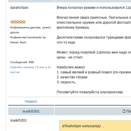
darahchjan
Вчера потрогал руками и попользовался 1zpr
Впечатления сверх-приятные. Тактильные о
огнестрельное оружие или дорогой фотоап
крепление бункера.
Кофемашина:джезва, сржеп,
далли
Десятилетиями пользовался турецкими фа
Кофемолка:handmade by
что-то еще.
Hasan Ikyol
Может, перед покупкой 1zpresso мне надо о
цены - не стоит.
Сообщений: 888
Наиболее важно:
Спасибо сказали 13 раз в 11
1. самый мелкий и ровный помол (по-прежн
постах
2. качество сборки
3. скорость.
Посоветуйте пожалуйста альтернативу
Наверх
maikl5301
Пн
maikl5301
d'Arahchjan написал(а)
...