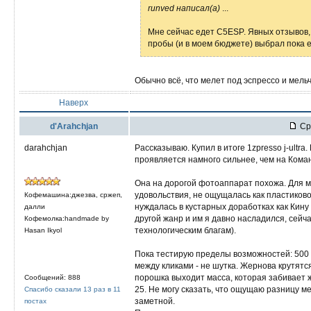
runved написал(а)
...
Мне сейчас едет C5ESP. Явных отзывов, 
пробы (и в моем бюджете) выбрал пока ее
Обычно всё, что мелет под эспрессо и мельч
Наверх
d'Arahchjan
Ср 
darahchjan
Рассказываю. Купил в итоге 1zpresso j-ultra
проявляется намного сильнее, чем на Коман
Она на дорогой фотоаппарат похожа. Для м
удовольствия, не ощущалась как пластиков
Кофемашина:джезва, сржеп,
нуждалась в кустарных доработках как Кин
далли
другой жанр и им я давно насладился, сейч
Кофемолка:handmade by
технологическим благам).
Hasan Ikyol
Пока тестирую пределы возможностей: 500 
между кликами - не шутка. Жернова крутятся
порошка выходит масса, которая забивает 
Сообщений: 888
25. Не могу сказать, что ощущаю разницу ме
Спасибо сказали 13 раз в 11
заметной.
постах