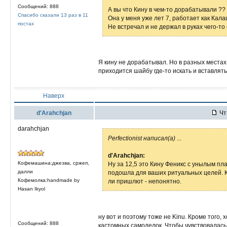
Сообщений: 888
А вы что Кину в чем-то дорабатывали ??
Спасибо сказали 13 раз в 11
Она у меня уже лет 7, работает как Калаш
постах
Не встречал и не держал в руках чего-
Я кину не дорабатывал. Но в разных местах 
приходится шайбу где-то искать и вставлять
Наверх
d'Arahchjan
Чт 
darahchjan
Perfectionist написал(а)
...
d'Arahchjan:
Кофемашина:джезва, сржеп,
Ну за 12,5 это Кину Феникс с унылым пл
далли
подошла для ваших ритуальных целей. Кин
Кофемолка:handmade by
ли пришлют - непонятно.
Hasan Ikyol
ну вот и поэтому тоже не Kinu. Кроме того, 
Сообщений: 888
кастомных самоделок. Чтобы чувствовалас