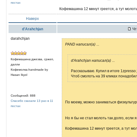
постах
Кофемашина 12 минут греется, а тут молоть
Наверх
d'Arahchjan
Чт 
darahchjan
PAND написал(а)
...
Кофемашина:джезва, сржеп,
d'Arahchjan написал(а)
...
далли
Кофемолка:handmade by
Рассказываю. Купил в итоге 1zpresso j-
Hasan Ikyol
Чтоб смолоть на 39 кликах понадобил
Сообщений: 888
Спасибо сказали 13 раз в 11
По моему, можно заниматься физкультур
постах
Но я бы не стал молоть так долго, если я
Кофемашина 12 минут греется, а тут мол