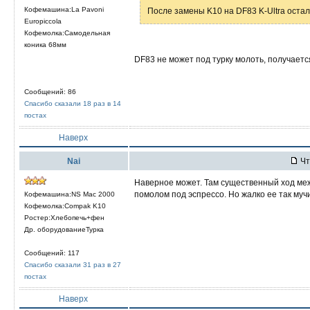
Кофемашина:La Pavoni
После замены K10 на DF83 K-Ultra остал
Europiccola
Кофемолка:Самодельная
коника 68мм
DF83 не может под турку молоть, получаетс
Сообщений: 86
Спасибо сказали 18 раз в 14
постах
Наверх
Nai
Чт
Наверное может. Там существенный ход меж
помолом под эспрессо. Но жалко ее так мучи
Кофемашина:NS Mac 2000
Кофемолка:Compak K10
Ростер:Хлебопечь+фен
Др. оборудованиеТурка
Сообщений: 117
Спасибо сказали 31 раз в 27
постах
Наверх