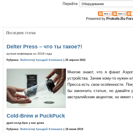
Перейти:
Powered by
Prokofe.Ru Fo
Последние статьи
Delter Press – что ты такое?!
ручная кофеварка из 2018 года
Рубрика:
Любители
|
Аркадий Климанов
| 25 апреля 2022
Многие знают, что я фанат Аэро
устройства. Зачем кому-то нужен к
Пресса есть свои особенности. По
бы закончить статью, но давайте 
австралийским акцентом, но имеет 
Cold-Brew и PuckPuck
дрип колд-брю у вас дома
Рубрика:
Любители
|
Аркадий Климанов
| 18 июня 2019