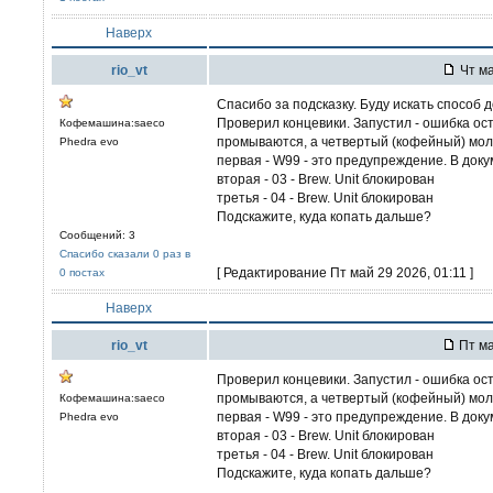
Наверх
rio_vt
Чт ма
Спасибо за подсказку. Буду искать способ д
Проверил концевики. Запустил - ошибка ос
Кофемашина:saeco
промываются, а четвертый (кофейный) молч
Phedra evo
первая - W99 - это предупреждение. В док
вторая - 03 - Brew. Unit блокирован
третья - 04 - Brew. Unit блокирован
Подскажите, куда копать дальше?
Сообщений: 3
Спасибо сказали 0 раз в
[ Редактирование Пт май 29 2026, 01:11 ]
0 постах
Наверх
rio_vt
Пт ма
Проверил концевики. Запустил - ошибка ос
промываются, а четвертый (кофейный) молч
Кофемашина:saeco
первая - W99 - это предупреждение. В док
Phedra evo
вторая - 03 - Brew. Unit блокирован
третья - 04 - Brew. Unit блокирован
Подскажите, куда копать дальше?