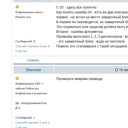
С 03 - здесь все понятно
Как понять ошибку 04 - есть ее два описани
Кофемашина:saeco
первое - не встал на место заварочный бло
Phedra evo
В первое не переводится, но заварочный б
Это нормально или защелка должна быть 
Второе - ошибка флоуметра.
Промывку выполнял 1, 2, 3 диспенсеров - в
- это заварочный блок) - вода не протекла.
Сообщений: 3
Помоги, кто сталкивался с такой ситуацией.
Спасибо сказали 0 раз в
0 постах
Наверх
Sherman
Чт ма
Проверьте микрики привода.
Кофемашина:V60 +
чайник Fellow pro
Кофемолка:1zespresso
Др. оборудованиеJura
j9.2
Сообщений: 1
Спасибо сказали 1 раз в
1 постах