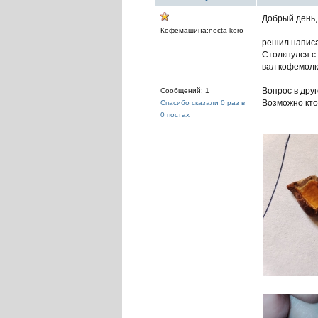
Добрый день,
Кофемашина:necta koro
решил написат
Столкнулся с
вал кофемолки
Вопрос в друг
Сообщений: 1
Возможно кто
Спасибо сказали 0 раз в
0 постах