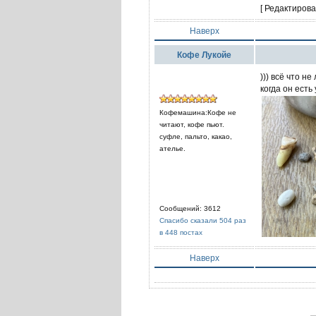
[ Редактирова
Наверх
Кофе Лукойе
))) всё что н
когда он есть
Кофемашина:Кофе не
читают, кофе пьют.
суфле, пальто, какао,
ателье.
Сообщений: 3612
Спасибо сказали 504 раз
в 448 постах
Наверх