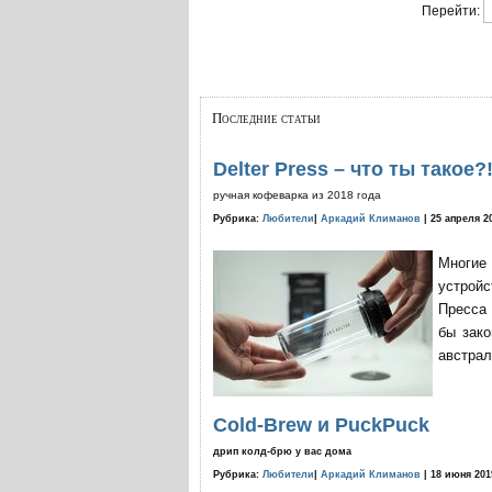
Перейти:
Последние статьи
Delter Press – что ты такое?
ручная кофеварка из 2018 года
Рубрика:
Любители
|
Аркадий Климанов
| 25 апреля 2
Многие
устройс
Пресса 
бы зако
австрал
Cold-Brew и PuckPuck
дрип колд-брю у вас дома
Рубрика:
Любители
|
Аркадий Климанов
| 18 июня 201