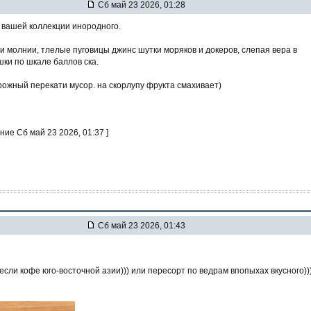
Сб май 23 2026, 01:28
о вашей коллекции инородного.
ки молнии, тлелые пуговицы джинс шутки моряков и докеров, слепая вера в
ки по шкале баллов ска.
ожный перекати мусор. на скорлупу фрукта смахивает)
ние Сб май 23 2026, 01:37 ]
Сб май 23 2026, 01:43
если кофе юго-восточной азии))) или пересорт по ведрам впопыхах вкусного))