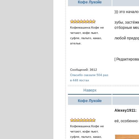
Кофе Лукойе
))) это начал
зубы, застёж
отборные меш
Кофемашина:Кофе не
читают, кофе пьют.
любой придор
суфле, пальто, какао,
ателье.
[ Редактирова
Сообщений: 3612
Спасибо сказали 504 раз
в 448 постах
Наверх
Кофе Лукойе
Alexey1911:
её, особенно 
Кофемашина:Кофе не
читают, кофе пьют.
суфле, пальто, какао,