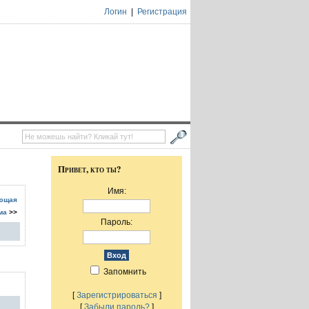
Логин
|
Регистрация
Привет, кто ты?
Имя:
ющая
ма
>>
Пароль:
Запомнить
[
Зарегистрироваться
]
[
Забыли пароль?
]