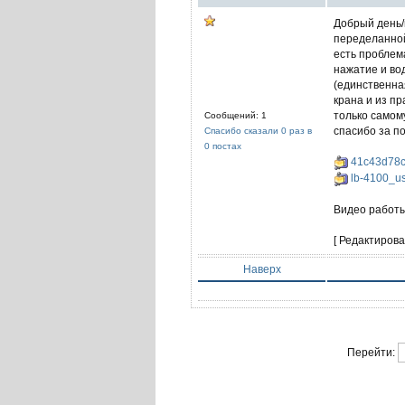
Добрый день/
переделанной
есть проблем
нажатие и вод
(единственна
крана и из пр
только самом
Сообщений: 1
спасибо за п
Спасибо сказали 0 раз в
0 постах
41c43d78c
lb-4100_u
Видео работы
[ Редактирова
Наверх
Перейти: