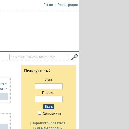
Логин
|
Регистрация
Привет, кто ты?
Имя:
ющая
ма
>>
Пароль:
Запомнить
[
Зарегистрироваться
]
[
Забыли пароль?
]