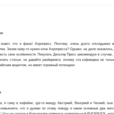
!
022
 знают, что я фанат Аэропресс. Поэтому, очень долго откладывал 
тва. Зачем кому-то нужен клон Аэропресса? Однако, на деле оказалось, 
есть свои особенности. Покупать Дельтер Пресс рекомендую в случае,
нчить статью, но давайте разберемся, почему эта кофеварка не тольк
ийским акцентом, но имеет огромный потенциал.
9
да, я сижу в кофейне, где-то между Австрией, Венгрией и Чехией, пь
о комьюнити, что я думаю по этому поводу и какие основные два мет
Coffee
на складе в Краснодаре появился удивительный PUCKPUCK, котор