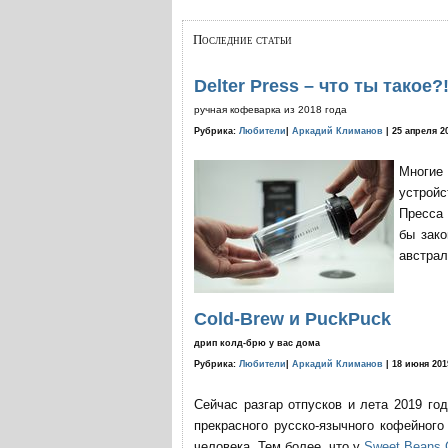
Последние статьи
Delter Press – что ты такое?
ручная кофеварка из 2018 года
Рубрика:
Любители
|
Аркадий Климанов
| 25 апреля 2
Многие
устройс
Пресса 
бы зако
австрал
Cold-Brew и PuckPuck
дрип колд-брю у вас дома
Рубрика:
Любители
|
Аркадий Климанов
| 18 июня 201
Сейчас разгар отпусков и лета 2019 го
прекрасного русско-язычного кофейног
человека. Тем более, что у
Sweet Beans 