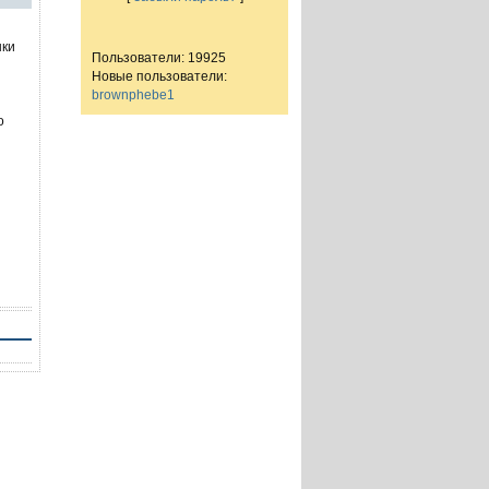
нки
Пользователи: 19925
Новые пользователи:
brownphebe1
о