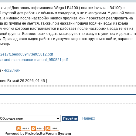
вечер! Досталась кофемашина Wega LB4100 ( она же lavazza LB4100) с
 группой для работы с обычным холдером, а не с капсулами. У данной маши
а, а именно после настройки кнопок пролива, они перестают реагировать на
а из группы не льется, также, при нажатии подачи горячей воды из крана
я кнопка которая настраивается и работает после настройки), вода течет из
авой группы. Возможности отдать мастеру нет т.к живу в глуши, если делать, т
у. Прикладываю видео работы и документацию которую смог найти, заранее
омощь
2e17f1bedd059473ef65812.pdf
se-and-maintenance-manual_950821.pdf
 -
-[ссылка]-
ние Вт май 26 2026, 01:45 ]
Наверх
Powered by
Prokofe.Ru Forum System