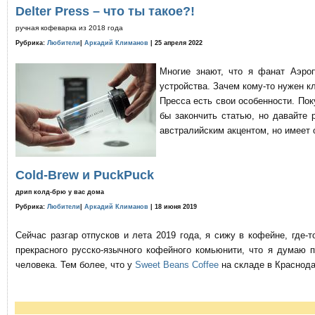
Delter Press – что ты такое?!
ручная кофеварка из 2018 года
Рубрика:
Любители
|
Аркадий Климанов
| 25 апреля 2022
Многие знают, что я фанат Аэро
устройства. Зачем кому-то нужен к
Пресса есть свои особенности. По
бы закончить статью, но давайте 
австралийским акцентом, но имеет 
Cold-Brew и PuckPuck
дрип колд-брю у вас дома
Рубрика:
Любители
|
Аркадий Климанов
| 18 июня 2019
Сейчас разгар отпусков и лета 2019 года, я сижу в кофейне, где
прекрасного русско-язычного кофейного комьюнити, что я думаю 
человека. Тем более, что у
Sweet Beans Coffee
на складе в Краснода