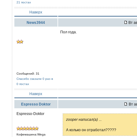
21 постах
Наверх
News3944
Вт ав
Пол года.
Сообщений: 31
Спасибо сказали 0 раз в
0 постах
Наверх
Espresso Doktor
Вт ав
Espresso-Doktor
zooper написал(а)
...
А колько он отработал?????
Кофемашина:Wega