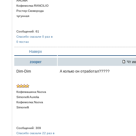
AROMA
Кофемолка:RANCILIO
Ростер:Сковорода
чугунная
Сообщений: 61
Спасибо сказали 0 раз в
0 постах
Наверх
zooper
Чт ию
Dim-Dim
А колько он отработал?????
Кофемашина:Nuova
Simonelli Aurelia
Кофемолка:Nuova
Simonelli
Сообщений: 309
Спасибо сказали 22 раз в