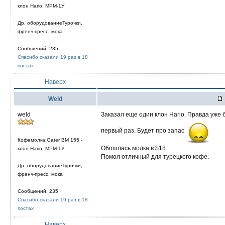
клон Hario, МРМ-1У
Др. оборудованиеТурочки,
френч-пресс, мока
Сообщений: 235
Спасибо сказали 19 раз в 18
постах
Наверх
Weld
weld
Заказал еще один клон Hario. Правда уже 
первый раз. Будет про запас
Кофемолка:Gater BM 155 -
Обошлась молка в $18
клон Hario, МРМ-1У
Помол отличный для турецкого кофе.
Др. оборудованиеТурочки,
френч-пресс, мока
Сообщений: 235
Спасибо сказали 19 раз в 18
постах
Наверх