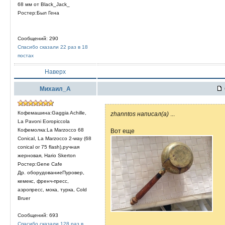
68 мм от Black_Jack_
Ростер:Был Гена
Сообщений: 290
Спасибо сказали 22 раз в 18
постах
Наверх
Михаил_А
Кофемашина:Gaggia Achille,
zhanntos написал(а)
...
La Pavoni Eoropiccola
Кофемолка:La Marzocco 68
Вот еще
Conical, La Marzocco 2-way (68
conical or 75 flash),ручная
жерновая, Hario Skerton
Ростер:Gene Cafe
Др. оборудованиеПуровер,
кемекс, френч-пресс,
аэропресс, мока, турка, Cold
Bruer
Сообщений: 693
Спасибо сказали 128 раз в