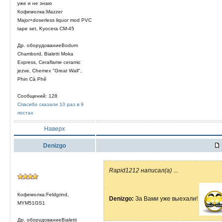
уже и не знаю
Кофемолка:Mazzer
Major+doserless liquor mod PVC
tape set, Kyocera CM-45
Др. оборудованиеBodum
Chambord, Bialetti Moka
Express, Ceraflame ceramic
jezve, Chemex "Great Wall",
Phin Cà Phê
Сообщений: 128
Спасибо сказали 10 раз в 9
постах
Наверх
Denizgo
Rapid1212 написал(а)
...
Кофемолка:Feldgrind,
Denizgo:
За Вами уже выехали!
MYM51GS1
Др. оборудованиеBialetti