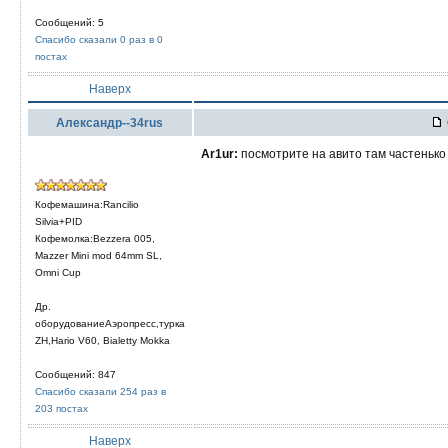
Сообщений: 5
Спасибо сказали 0 раз в 0
постах
Наверх
Александр--34rus
Ar1ur:
посмотрите на авито там частенько
Кофемашина:Rancilio
Silvia+PID
Кофемолка:Bezzera 005,
Mazzer Mini mod 64mm SL,
Omni Cup
Др.
оборудованиеАэропресс,турка
ZH,Hario V60, Bialetty Mokka
Сообщений: 847
Спасибо сказали 254 раз в
203 постах
Наверх