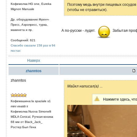
Кофемолка:HG one, Eureka
Поэтому медь внутри пищевых сосудов
Mignon Manuale
(чтобы не отравиться).
Др. оборудование:Френч-
Пресс, Аэропресс, турка,
макинета и пр.
А по-русски - лудят.
Забытая профе
Сообщений: 621
Спасибо сказали 158 раз в 94
постах
Наверх
zhanntos
zhanntos
Mайкл написал(а)
...
Нажмите здесь, что
Кофемашина:la spaziale s1
mini vivaldi ii
Кофемолка:Nuova Simonelli
MDLA Conical, Ручная коника
68 мм от Black_Jack_
Ростер:Был Гена