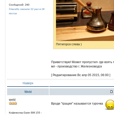
Сообщений: 290
Спасибо сказали 22 раз в 18
постах
Пятигорск слева )
Приветствую! Может пропустил- где взять 
мл - производство г. Железноводск
[ Редактирование Вс апр 05 2015, 06:00 ]
Наверх
Weld
weld
Вроде "грация" называется турочка
Кофемолка:Gater BM 155 -