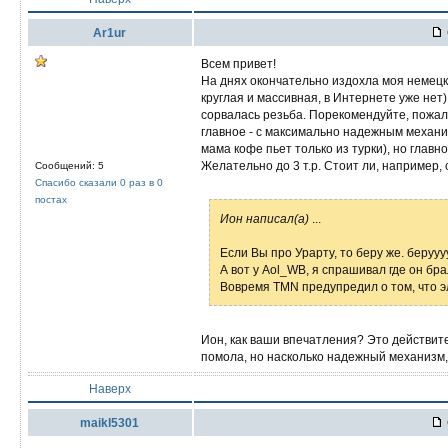
Ar1ur
Всем привет!
На днях окончательно издохла моя немецка
круглая и массивная, в Интернете уже нет
сорвалась резьба. Порекомендуйте, пожалу
главное - с максимально надежным механи
мама кофе пьет только из турки), но глав
Желательно до 3 т.р. Стоит ли, например,
Сообщений: 5
Спасибо сказали 0 раз в 0
постах
Ион написал(а)
...
Если Вы про Урарту, то беру же. берууууу
А вот у Aol_WB, я спрашивал где он бра
Вовремя ТМN предупредил о том, что э
Ион, как ваши впечатления? Это действител
помола, но насколько надежный механизм,
Наверх
maikl5301