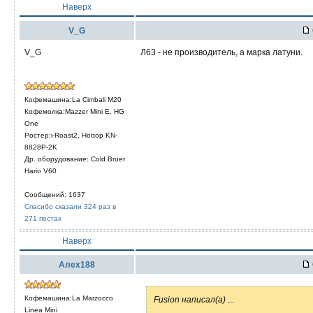
Наверх
V_G
V_G
Л63 - не производитель, а марка латуни.
Кофемашина:La Cimbali M20
Кофемолка:Mazzer Mini E, HG
One
Ростер:i-Roast2, Hottop KN-
8828P-2K
Др. оборудование: Cold Bruer
Hario V60
Сообщений: 1637
Спасибо сказали 324 раз в
271 постах
Наверх
Алех188
Кофемашина:La Marzocco
Fusion написал(а)
...
Linea Mini