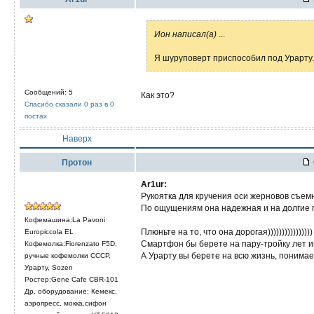
Ион написал(а)
...
Я шуруповерт приспособил под Урарту.
Сообщений: 5
Как это?
Спасибо сказали 0 раз в 0
постах
Наверх
Протон
Ar1ur:
Рукоятка для кручения оси жерновов съем
По ощущениям она надежная и на долгие 
Кофемашина:La Pavoni
Плюньте на то, что она дорогая))))))))))))))))
Europiccola EL
Смартфон бы берете на пару-тройку лет и
Кофемолка:Fiorenzato F5D,
А Урарту вы берете на всю жизнь, понима
ручные кофемолки СССР,
Урарту, Sozen
Ростер:Gene Cafe CBR-101
Др. оборудование: Кемекс,
аэропресс, мокка,сифон