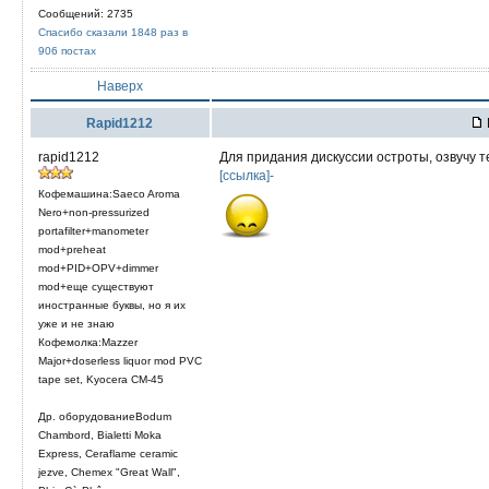
Сообщений: 2735
Спасибо сказали 1848 раз в
906 постах
Наверх
Rapid1212
rapid1212
Для придания дискуссии остроты, озвучу т
[ссылка]-
Кофемашина:Saeco Aroma
Nero+non-pressurized
portafilter+manometer
mod+preheat
mod+PID+OPV+dimmer
mod+еще существуют
иностранные буквы, но я их
уже и не знаю
Кофемолка:Mazzer
Major+doserless liquor mod PVC
tape set, Kyocera CM-45
Др. оборудованиеBodum
Chambord, Bialetti Moka
Express, Ceraflame ceramic
jezve, Chemex "Great Wall",