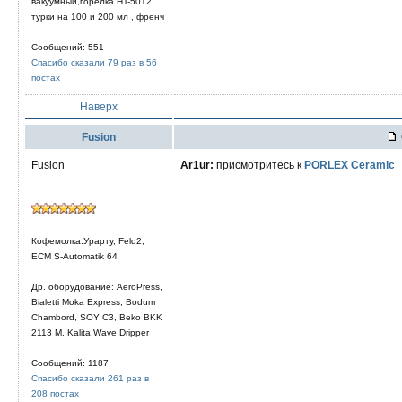
вакуумный,горелка HT-5012,
турки на 100 и 200 мл , френч
Сообщений: 551
Спасибо сказали 79 раз в 56
постах
Наверх
Fusion
Fusion
Ar1ur:
присмотритесь к
PORLEX Ceramic
Кофемолка:Урарту, Feld2,
ECM S-Automatik 64
Др. оборудование: AeroPress,
Bialetti Moka Express, Bodum
Chambord, SOY C3, Beko BKK
2113 M, Kalita Wave Dripper
Сообщений: 1187
Спасибо сказали 261 раз в
208 постах