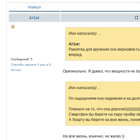
Наверх
Ar1ur
Ион написал(а)
...
Ar1ur:
Рукоятка для кручения оси жерновов с
вперед.
Сообщений: 5
Спасибо сказали 0 раз в 0
постах
Оригинально. Я думал, что мощности не бу
Ион написал(а)
...
По ощущениям она надежная и на долг
Плюньте на то, что она дорогая))))))))))))
Смартфон бы берете на пару-тройку ле
А Урарту вы берете на всю жизнь, пон
На всю жизнь, конечно, не жалко ))