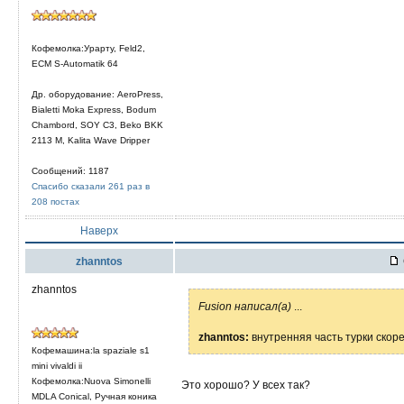
Кофемолка:Урарту, Feld2,
ECM S-Automatik 64
Др. оборудование: AeroPress,
Bialetti Moka Express, Bodum
Chambord, SOY C3, Beko BKK
2113 M, Kalita Wave Dripper
Сообщений: 1187
Спасибо сказали 261 раз в
208 постах
Наверх
zhanntos
zhanntos
Fusion написал(а)
...
zhanntos:
внутренняя часть турки скор
Кофемашина:la spaziale s1
mini vivaldi ii
Кофемолка:Nuova Simonelli
Это хорошо? У всех так?
MDLA Conical, Ручная коника