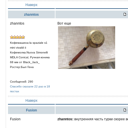
Наверх
zhanntos
zhanntos
Вот еще
Кофемашина:la spaziale s1
mini vivaldi ii
Кофемолка:Nuova Simonelli
MDLA Conical, Ручная коника
68 мм от Black_Jack_
Ростер:Был Гена
Сообщений: 290
Спасибо сказали 22 раз в 18
постах
Наверх
Fusion
Fusion
zhanntos:
внутренняя часть турки скорее 