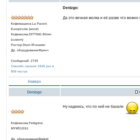
Denizgo:
Да это вечная молка и её разве что можно
Кофемашина:La Pavoni
Europiccola (wood)
Кофемолка:DITTING 80mm
(custom)
Ростер:Drum IR-roaster
Др. оборудованиеФренч
Сообщений: 2735
Спасибо сказали 1848 раз в
906 постах
Наверх
Denizgo
Ну надеюсь, что по ней не бахали
Кофемолка:Feldgrind,
MYM51GS1
Др. оборудованиеBialetti