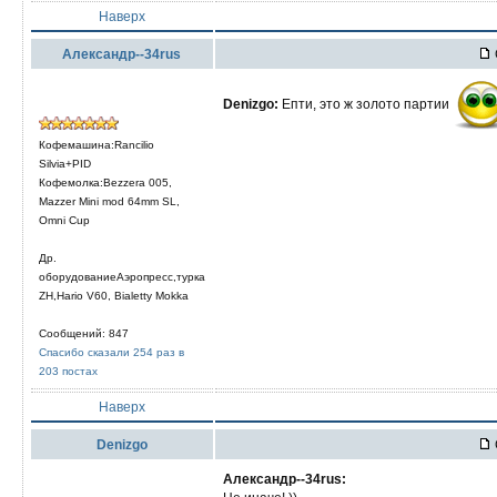
Наверх
Александр--34rus
Denizgo:
Епти, это ж золото партии
Кофемашина:Rancilio
Silvia+PID
Кофемолка:Bezzera 005,
Mazzer Mini mod 64mm SL,
Omni Cup
Др.
оборудованиеАэропресс,турка
ZH,Hario V60, Bialetty Mokka
Сообщений: 847
Спасибо сказали 254 раз в
203 постах
Наверх
Denizgo
Александр--34rus: