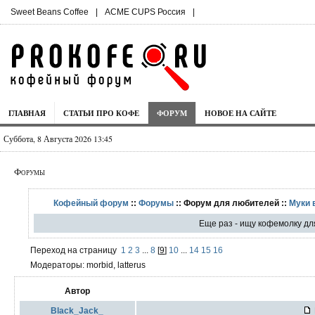
Sweet Beans Coffee
|
ACME CUPS Россия
|
ГЛАВНАЯ
СТАТЬИ ПРО КОФЕ
ФОРУМ
НОВОЕ НА САЙТЕ
Суббота, 8 Августа 2026 13:45
Форумы
Кофейный форум
::
Форумы
:: Форум для любителей ::
Муки 
Еще раз - ищу кофемолку дл
Переход на страницу
1
2
3
...
8
[
9
]
10
...
14
15
16
Модераторы: morbid, latterus
Автор
Black_Jack_