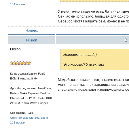
104 постах
У меня точно такая же есть. Латунная, вну
Сейчас не использую, большая для одного,
Серебро чистят нашатырем, можно и ее п
Наверх
Fusion
Fusion
zhanntos написал(а)
...
Это хорошо? У всех так?
Кофемолка:Урарту, Feld2,
ECM S-Automatik 64
Медь быстро окисляется, а также может с
могут появляться при заваривании размол
Др. оборудование: AeroPress,
специально покрывают изолирующим слоем
Bialetti Moka Express, Bodum
Chambord, SOY C3, Beko BKK
2113 M, Kalita Wave Dripper
Сообщений: 1187
Спасибо сказали 261 раз в
208 постах