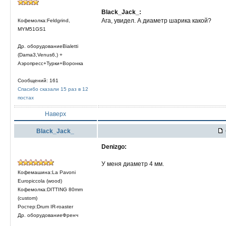
Black_Jack_:
Ага, увидел. А диаметр шарика какой?
Кофемолка:Feldgrind,
MYM51GS1
Др. оборудованиеBialetti
(Dama3,Venus6,) +
Аэропресс+Турки+Воронка
Сообщений: 161
Спасибо сказали 15 раз в 12
постах
Наверх
Black_Jack_
Denizgo:
У меня диаметр 4 мм.
Кофемашина:La Pavoni
Europiccola (wood)
Кофемолка:DITTING 80mm
(custom)
Ростер:Drum IR-roaster
Др. оборудованиеФренч