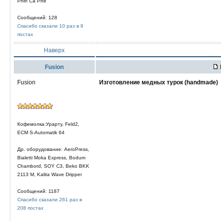
Phin Cà Phê
Сообщений: 128
Спасибо сказали 10 раз в 9
постах
Наверх
Fusion
Fusion
Изготовление медных турок (handmade)
Кофемолка:Урарту, Feld2,
ECM S-Automatik 64
Др. оборудование: AeroPress,
Bialetti Moka Express, Bodum
Chambord, SOY C3, Beko BKK
2113 M, Kalita Wave Dripper
Сообщений: 1187
Спасибо сказали 261 раз в
208 постах