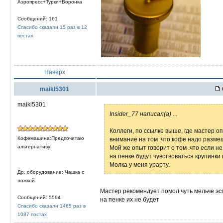
Аэропресс+Турки+Воронка
Сообщений: 161
Спасибо сказали 15 раз в 12
постах
Наверх
maikl5301
maikl5301
Insider_77 написал(а)
...
Коллеги, по ссылке выше, где мастер 
Кофемашина:Предпочитаю
внимание на том .что кофе надо размеша
альтернативу
Мой же опыт говорит о том .что если н
на пенке будут чувствоваться крупинки 
Молка у меня урарту.
Др. оборудование: Чашка с
ложкой
Мастер рекомендует помол чуть мельче эсп
Сообщений: 5594
на пенке их не будет
Спасибо сказали 1465 раз в
1087 постах