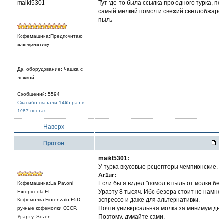
maikl5301
Тут где-то была ссылка про одного турка,
самый мелкий помол и свежий светлобжарен
пыль
Кофемашина:Предпочитаю
альтернативу
Др. оборудование: Чашка с
ложкой
Сообщений: 5594
Спасибо сказали 1465 раз в
1087 постах
Наверх
Протон
maikl5301:
У турка вкусовые рецепторы чемпионские. 
Ar1ur:
Если бы я видел "помол в пыль от молки бе
Кофемашина:La Pavoni
Урарту 8 тысяч. Ибо безера стоит не намно
Europiccola EL
эспрессо и даже для альтернативки.
Кофемолка:Fiorenzato F5D,
Почти универсальная молка за минимум де
ручные кофемолки СССР,
Поэтому, думайте сами.
Урарту, Sozen