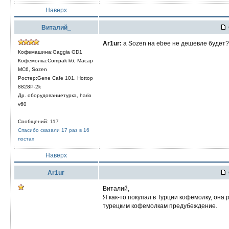
Наверх
Виталий_
Ar1ur:
а Sozen на ebee не дешевле будет? 
Кофемашина:Gaggia GD1
Кофемолка:Compak k6, Macap
MC6, Sozen
Ростер:Gene Cafe 101, Hottop
8828P-2k
Др. оборудованиетурка, hario
v60
Сообщений: 117
Спасибо сказали 17 раз в 16
постах
Наверх
Ar1ur
Виталий,
Я как-то покупал в Турции кофемолку, она 
турецким кофемолкам предубеждение.