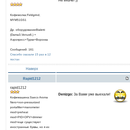
Не иначе! ))
Кофемолка:Feldgrind,
MYM51GS1
Др. оборудованиеBialetti
(Dama3,Venus6,) +
Аэропресс+Турки+Воронка
Сообщений: 161
Спасибо сказали 15 раз в 12
постах
Наверх
Rapid1212
rapid1212
Denizgo:
За Вами уже выехали!
Кофемашина:Saeco Aroma
Nero+non-pressurized
portafilter+manometer
mod+preheat
mod+PID+OPV+dimmer
mod+еще существуют
иностранные буквы, но я их