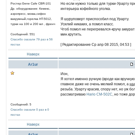
Но если нужно только для турки-Урарту прекр
Ростер:Gene Cafe CBR-101
интерьера кофейного уголка.
Др. оборудование: Кемекс,
аэропресс, мокка,сифон
Я шуруповерт приспособил под Урарту.
вакуумный,горелка HT-5012,
Усилий никаких, а помол класс.
турки на 100 и 200 мл , френч
Чтоб помол не перегревался-кручу аккуратн
мин.крутить.
Сообщений: 551
Спасибо сказали 79 раз в 56
[ Редактирование Ср апр 08 2015, 04:53 ]
постах
Наверх
Ar1ur
Ион,
Я хотел именно ручную (вроде как вручную 
главное даже не очень мелкий помол, а
на
резьба. Урарту красив, спору нет, но уж б
рассматриваю
Hario СМ-502С
, но тоже дор
Сообщений: 5
Спасибо сказали 0 раз в 0
постах
Наверх
Ar1ur