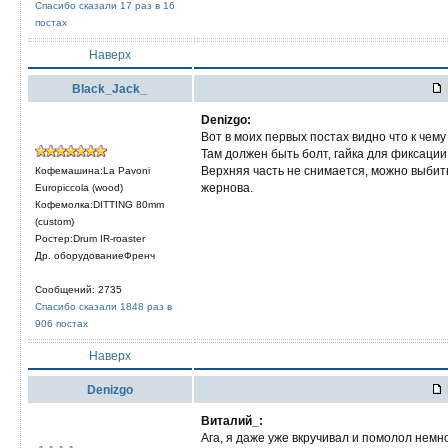
Спасибо сказали 17 раз в 16
постах
Наверх
Black_Jack_
Denizgo:
Вот в моих первых постах видно что к чем
Там должен быть болт, гайка для фиксации
Верхняя часть не снимается, можно выбить
Кофемашина:La Pavoni
жернова.
Europiccola (wood)
Кофемолка:DITTING 80mm
(custom)
Ростер:Drum IR-roaster
Др. оборудованиеФренч
Сообщений: 2735
Спасибо сказали 1848 раз в
906 постах
Наверх
Denizgo
Виталий_:
Ага, я даже уже вкручивал и помолол немно