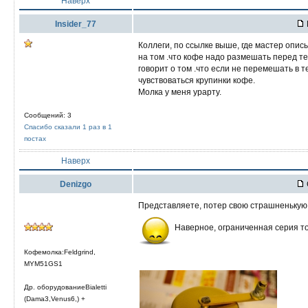
Наверх
Insider_77
Коллеги, по ссылке выше, где мастер опи
на том .что кофе надо размешать перед тем
говорит о том .что если не перемешать в 
чувствоваться крупинки кофе.
Молка у меня урарту.
Сообщений: 3
Спасибо сказали 1 раз в 1
постах
Наверх
Denizgo
Представляете, потер свою страшненькую 
Наверное, ограниченная серия т
Кофемолка:Feldgrind,
MYM51GS1
Др. оборудованиеBialetti
(Dama3,Venus6,) +