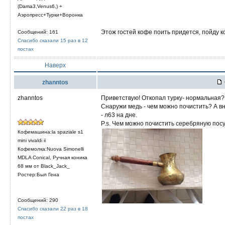
(Dama3,Venus6,) +
Аэропресс+Турки+Воронка
Этож гостей кофе поить придется, пойду к
Сообщений: 161
Спасибо сказали 15 раз в 12
постах
Наверх
zhanntos
zhanntos
Приветствую! Откопал турку- нормальная? 
Снаружи медь - чем можно почистить? А вн
- л63 на дне.
P.s. Чем можно почистить серебряную посу
Кофемашина:la spaziale s1
mini vivaldi ii
Кофемолка:Nuova Simonelli
MDLA Conical, Ручная коника
68 мм от Black_Jack_
Ростер:Был Гена
Сообщений: 290
Спасибо сказали 22 раз в 18
постах