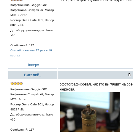
Кофемашина:Gaggia GD1
Кофемолка:Compak k6, Macap
MC6, Sozen
Ростер:Gene Cafe 101, Hottop
8828P-2k
Др. оборудованиетурка, hario
v60
Сообщений: 117
Спасибо сказали 17 раз в 16
постах
Наверх
Виталий_
сфотографировал, как это выглядит на созе
жернова.
Кофемашина:Gaggia GD1
Кофемолка:Compak k6, Macap
MC6, Sozen
Ростер:Gene Cafe 101, Hottop
8828P-2k
Др. оборудованиетурка, hario
v60
Сообщений: 117