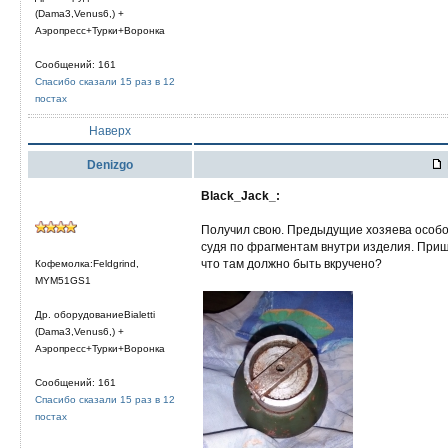
(Dama3,Venus6,) +
Аэропресс+Турки+Воронка
Сообщений: 161
Спасибо сказали 15 раз в 12
постах
Наверх
Denizgo
Black_Jack_:
Получил свою. Предыдущие хозяева особо н
судя по фрагментам внутри изделия. Пришл
что там должно быть вкручено?
Кофемолка:Feldgrind,
MYM51GS1
Др. оборудованиеBialetti
(Dama3,Venus6,) +
Аэропресс+Турки+Воронка
Сообщений: 161
Спасибо сказали 15 раз в 12
постах