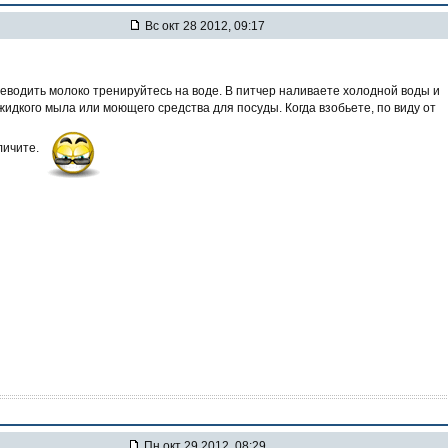
Вс окт 28 2012, 09:17
еводить молоко тренируйтесь на воде. В питчер наливаете холодной воды и
идкого мыла или моющего средства для посуды. Когда взобьете, по виду от
личите.
Пн окт 29 2012, 08:29