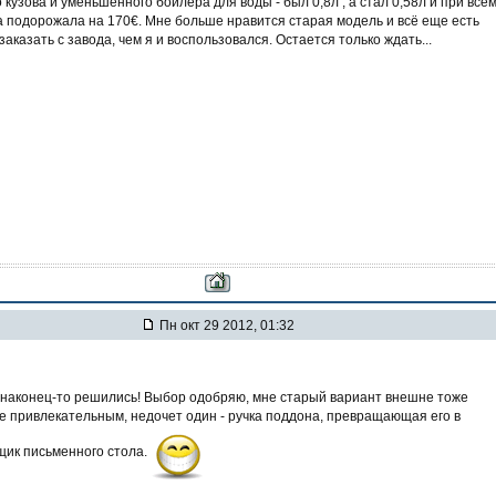
кузова и уменьшенного бойлера для воды - был 0,8л , а стал 0,58л и при всё
 подорожала на 170€. Мне больше нравится старая модель и всё еще есть
аказать с завода, чем я и воспользовался. Остается только ждать...
Пн окт 29 2012, 01:32
наконец-то решились! Выбор одобряю, мне старый вариант внешне тоже
е привлекательным, недочет один - ручка поддона, превращающая его в
ик письменного стола.