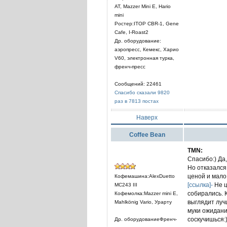
AT, Mazzer Mini E, Hario
mini
Ростер:ITOP CBR-1, Gene
Cafe, I-Roast2
Др. оборудование:
аэропресс, Кемекс, Харио
V60, электронная турка,
френч-пресс
Сообщений: 22461
Спасибо сказали 9820
раз в 7813 постах
Наверх
Coffee Bean
TMN:
Спасибо:) Да,
Но отказался
ценой и мало
Кофемашина:AlexDuetto
[ссылка]-
Не ц
MC243 III
собирались. К
Кофемолка:Mazzer mini E,
выглядит луч
Mahlkönig Vario, Урарту
муки ожидани
соскучишься:
Др. оборудованиеФренч-