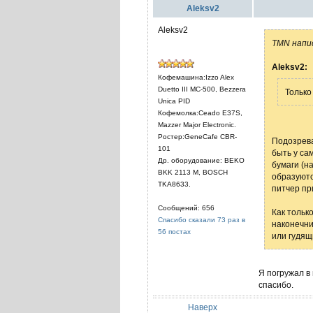
Aleksv2
Aleksv2
TMN напи
Aleksv2:
Кофемашина:Izzo Alex
Duetto III МС-500, Bezzera
Только
Unica PID
Кофемолка:Ceado E37S,
Mazzer Major Electronic.
Ростер:GeneCafe CBR-
Подозрева
101
быть у са
Др. оборудование: BEKO
бумаги (н
BKK 2113 M, BOSCH
образуютс
TKA8633.
питчер пр
Сообщений: 656
Как тольк
Спасибо сказали 73 раз в
наконечни
56 постах
или гудящ
Я погружал в
спасибо.
Наверх