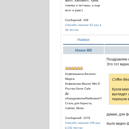
пресс, аэропресс, турка,
темпер и питчеры, а еще
мозг и руки:)
Сообщений: 438
Спасибо сказали 62 раз в
49 постах
Наверх
House MD
Поздравляю 
Это тот вариа
Кофемашина:Bezzera
Magica
Coffee Be
Кофемолка:Mazzer Mini E
Ростер:Gene Cafe
Кузов како
Др.
выглядит 
оборудованиеRattleware!!!
перешли в
Сталь для бариста,
Cafelat, Motta
думаю, для ф
Сообщений: 1579
Спасибо сказали 249 раз
было видно 
в 232 постах