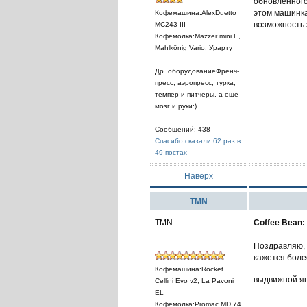
обновленного 
этом машинка
Кофемашина:AlexDuetto
возможность з
MC243 III
Кофемолка:Mazzer mini E,
Mahlkönig Vario, Урарту
Др. оборудованиеФренч-
пресс, аэропресс, турка,
темпер и питчеры, а еще
мозг и руки:)
Сообщений: 438
Спасибо сказали 62 раз в
49 постах
Наверх
TMN
TMN
Coffee Bean:
Поздравляю, 
кажется боле
Кофемашина:Rocket
выдвижной ящ
Cellini Evo v2, La Pavoni
EL
Кофемолка:Promac MD 74