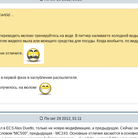
сал(а)
...
переводить молоко тренируйтесь на воде. В питчер наливаете холодной вод
плю жидкого мыла или моющего средства для посуды. Когда взобьете, по вид
 не отличите.
в первой фазе в заглублении распылителя.
олучилось, на молоке
Пн окт 29 2012, 01:11
ал в ECS Alex Duetto, только не новую модификацию, а предыдущую. Сейчас о
словом "МC500", предыдущая - МС243. Основные отличия касаются в основн