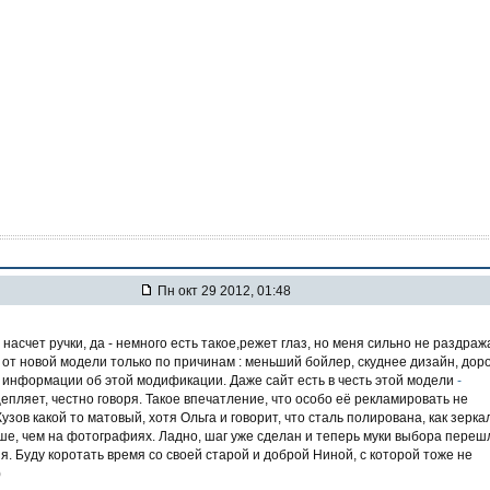
Пн окт 29 2012, 01:48
 насчет ручки, да - немного есть такое,режет глаз, но меня сильно не раздраж
 от новой модели только по причинам : меньший бойлер, скуднее дизайн, дор
 информации об этой модификации. Даже сайт есть в честь этой модели
-
епляет, честно говоря. Такое впечатление, что особо её рекламировать не
узов какой то матовый, хотя Ольга и говорит, что сталь полирована, как зерка
ше, чем на фотографиях. Ладно, шаг уже сделан и теперь муки выбора переш
я. Буду коротать время со своей старой и доброй Ниной, с которой тоже не
)