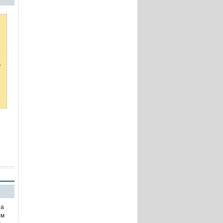
ы
у
на
ом