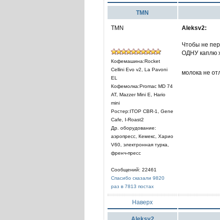
TMN
TMN
Aleksv2:
Чтобы не пер
ОДНУ каплю ж
Кофемашина:Rocket
Cellini Evo v2, La Pavoni
молока не от
EL
Кофемолка:Promac MD 74
AT, Mazzer Mini E, Hario
mini
Ростер:ITOP CBR-1, Gene
Cafe, I-Roast2
Др. оборудование:
аэропресс, Кемекс, Харио
V60, электронная турка,
френч-пресс
Сообщений: 22461
Спасибо сказали 9820
раз в 7813 постах
Наверх
Aleksv2