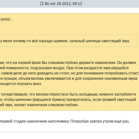
Вс окт 28 2012, 09:12
сал(а)
...
 у меня почему-то всё гораздо шумнее, сильный шипяще-свистящий звук.
ю, что на первой фазе Вы слишком глубоко держите наконечник. Он должен
мой поверхности, подсасывая воздух. При этом раздается звук рвущейся
а самом деле до него доводить не стоит, но для понимания попробовать стоит
я пузыри, объем молока увеличивается и для сохранения неизменным звука
иходится опускать вниз.
о почувствовали, что молоко перестало быть холодным, немного заглубляете
к, чтобы шипение (рвущаяся бумага) прекратилось, если громкий свистящий
ий звук, значит наконечник слишком глубоко.
 первой стадии наконечник наполовину. Попробую завтра утром ещё раз,