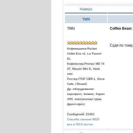
Наверх
TMN
TMN
Coffee Bean:
Судя по тому
Кофемашина:Rocket
Cellini Evo v2, La Pavoni
EL
Кофемолка:Promac MD 74
AT, Mazzer Mini E, Hario
mini
Ростер:ITOP CBR-1, Gene
Cafe, I-Roast2
Др. оборудование:
аэропресс, Кемекс, Харио
V60, электронная турка,
френч-пресс
Сообщений: 22461
Спасибо сказали 9820
раз в 7813 постах