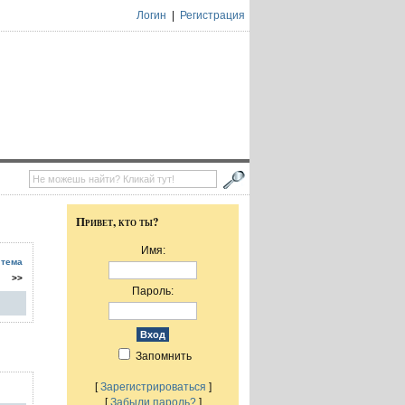
Логин
|
Регистрация
Привет, кто ты?
Имя:
 тема
>>
Пароль:
Запомнить
[
Зарегистрироваться
]
[
Забыли пароль?
]