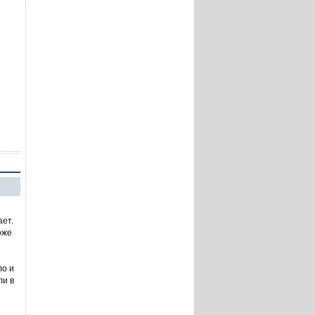
ает.
оже
ло и
ли в