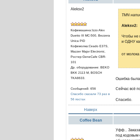
Aleksv2
TMN напи
Aleksv2:
Кофемашина:Izzo Alex
Duetto III МС-500, Bezzera
Чтобы не 
Unica PID
и ОДНУ ка
Кофемолка:Ceado E37S,
Mazzer Major Electronic.
от молока
Ростер:GeneCafe CBR-
101
Др. оборудование: BEKO
BKK 2113 M, BOSCH
TKA8633.
Ошибка была 
Сейчас всё п
Сообщений: 656
Спасибо сказали 73 раз в
56 постах
Спасибо.
Наверх
Coffee Bean
Уфф... Заказ
под кодовым 