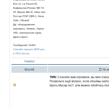
Evo v2, La Pavoni EL
Кофемолка:Promac MD 74
AT, Mazzer Mini E, Hario mini
Ростер:ITOP CBR-1, Gene
Cafe, I-Roast2
Др. оборудование:
аэропресс, Кемекс, Харио
V60, электронная турка,
френч-пресс
Сообщений: 22461
Спасибо сказали 9820 раз
в 7813 постах
Наверх
IDavidI
Чт н
TMN:
Спасибо вам огромное, вы мне очень 
Позвольте ещё вопрос, если объёмы небол
брать Macap mc7, или можно обойтись mc6