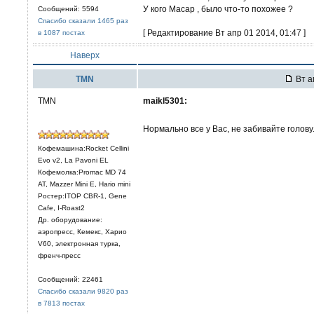
У кого Macap , было что-то похожее ?
Сообщений: 5594
Спасибо сказали 1465 раз
[ Редактирование Вт апр 01 2014, 01:47 ]
в 1087 постах
Наверх
TMN
Вт а
TMN
maikl5301:
Нормально все у Вас, не забивайте голову
Кофемашина:Rocket Cellini
Evo v2, La Pavoni EL
Кофемолка:Promac MD 74
AT, Mazzer Mini E, Hario mini
Ростер:ITOP CBR-1, Gene
Cafe, I-Roast2
Др. оборудование:
аэропресс, Кемекс, Харио
V60, электронная турка,
френч-пресс
Сообщений: 22461
Спасибо сказали 9820 раз
в 7813 постах