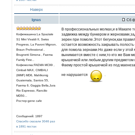
Наверх
Ignas
Сб фе
В профессиональных молках,и в Макапе т
задвижка между бункером и жерновами,за
Кофемашина:La Spaziale
зерен при помоле.Этот бегунок,как правило
S1 Mini Vivaldi II, Swiss
остается возможность закрывать полост
Progress, La Pavoni Mignon,
для помола зернами.Но даже если у этой 
Braun Professional ,
вынимается вместе с ним,то кто же Вам м
Brugnetti Simona , Faema
крышечкой или любым другим предметом 
Family First...
Фаему простой крышечкой из под маенеза 
Кофемолка:FAEMA MC99 ,
Cimbali MAX, CIMBALI
не нарушается
.
(WMF) MD6, Mahlkonig
Guatemala, Santos 55,
Faema 6, Gaggia Bella,Jura
Rio Espresso, Rancilio
MD50...
Ростер:gene cafe
Сообщений: 1897
Спасибо сказали 3046 раз
в 1891 постах