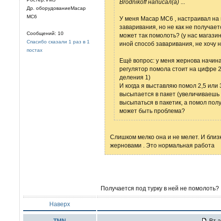
Brodnikoff написал(а)
...
Др. оборудованиеMacap
MC6
У меня Macap MC6 , настраивал на
заваривания, но не как не получает
Сообщений: 10
может так помолоть? (у нас магази
Спасибо сказали 1 раз в 1
иной способ заваривания, не хочу 
постах
Ещё вопрос: у меня жернова начина
регулятор помола стоит на цифре 2
деления 1)
И когда я выставляю помол 2,5 или
высыпается в пакет (увеличиваешь 
высыпаться в пакетик, а помол полу
может быть проблема?
Слишком мелко она и не мелет. И близ
жерновами . Это нормальная работа
Получается под турку в ней не помолоть?
Наверх
TMN
Вт а