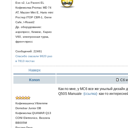
Evo v2, La Pavoni EL
Кофемолка:Promac MD 74
AT, Mazzer Mini E, Hario mini
Ростер:ITOP CBR-1, Gene
Cafe, I-Roast2
Др. оборудование:
аэропресс, Кемекс, Харио
V60, электронная турка,
френч-пресс
Сообщений: 22461
Спасибо сказали 9820 раз
в 7813 постах
Наверх
Konon
Сб и
Как по мне, у МС6 все же унылый дизайн
Q50S Manuale
-[ссылка]-
как-то интересне
Кофемашина:Vibiemme
Domobar Junior DB
Кофемолка:QUAMAR Q13
CONI Elettronico, Bezzera
BB005M
Ростер:Гена