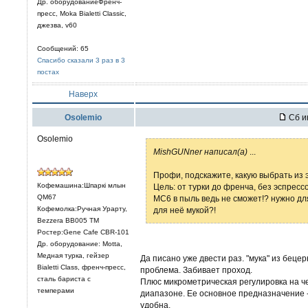
Др. оборудованиеФренч-
пресс, Moka Bialetti Classic,
джезва, v60
Сообщений: 65
Спасибо сказали 3 раз в 3
постах
Наверх
Osolemio
Сб и
Osolemio
MishGUNner написал(а)
...
Профи, подскажите, какую выбрать из 
Кофемашина:Шпаркi млын
Цель: от турки до френча, без эспрессо.
QM67
MC6 в пыль ведь не сможет!? нужно дл
Кофемолка:Ручная Урарту,
для неё мукой?!
Bezzera BB005 TM
Ростер:Gene Cafe CBR-101
Др. оборудование: Motta,
Медная турка, гейзер
Да писано уже двести раз. "мука" из бецер
Bialetti Class, френч-пресс,
проблема. Забивает проход.
сталь бариста с
Плюс микрометрическая регулировка на ч
темперами
диапазоне. Ее основное предназначение -
удобна.