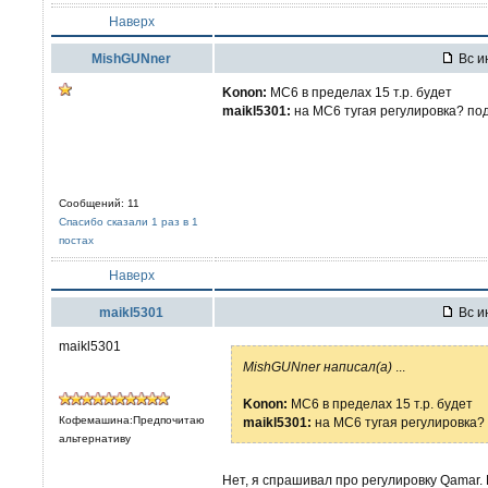
Наверх
MishGUNner
Вс и
Konon:
MC6 в пределах 15 т.р. будет
maikl5301:
на МС6 тугая регулировка? п
Сообщений: 11
Спасибо сказали 1 раз в 1
постах
Наверх
maikl5301
Вс и
maikl5301
MishGUNner написал(а)
...
Konon:
MC6 в пределах 15 т.р. будет
Кофемашина:Предпочитаю
maikl5301:
на МС6 тугая регулировка?
альтернативу
Нет, я спрашивал про регулировку Qamar