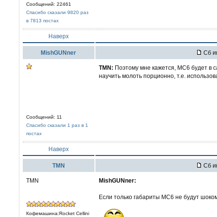
Сообщений: 22461
Спасибо сказали 9820 раз
в 7813 постах
Наверх
MishGUNner
Сб и
TMN:
Поэтому мне кажется, MC6 будет в с
научить молоть порционно, т.е. использов
Сообщений: 11
Спасибо сказали 1 раз в 1
постах
Наверх
TMN
Сб и
TMN
MishGUNner:
Если только габариты МС6 не будут шоком,
Кофемашина:Rocket Cellini