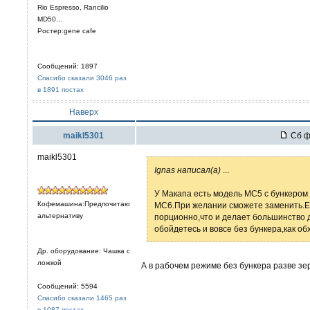
Rio Espresso, Rancilio
MD50...
Ростер:gene cafe
Сообщений: 1897
Спасибо сказали 3046 раз
в 1891 постах
Наверх
maikl5301
Сб фе
maikl5301
Ignas написал(а)
...
У Макапа есть модель МС5 с бункером
Кофемашина:Предпочитаю
МС6.При желании сможете заменить.Ес
альтернативу
порционно,что и делает большинство
обойдетесь и вовсе без бункера,как обх
Др. оборудование: Чашка с
ложкой
А в рабочем режиме без бункера разве зе
Сообщений: 5594
Спасибо сказали 1465 раз
в 1087 постах