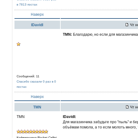
в 7813 постах
Наверх
IDavidI
Чт н
TMN:
Благодарю, но если для магазинчика
Сообщений: 11
Спасибо сказали 0 раз в 0
постах
Наверх
TMN
Чт н
TMN
IDavidI:
Для магазинчика забудьте про "пыль" и 
объёмам помола, а то если молоть много, 
Кофемашина:Rocket Cellini