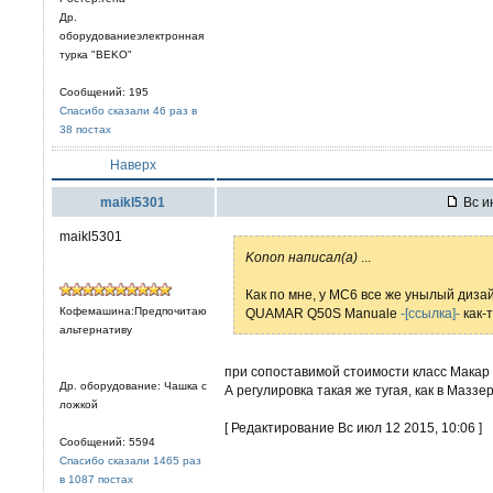
Др.
оборудованиеэлектронная
турка "BEKO"
Сообщений: 195
Спасибо сказали 46 раз в
38 постах
Наверх
maikl5301
Вс и
maikl5301
Konon написал(а)
...
Как по мне, у МС6 все же унылый диза
Кофемашина:Предпочитаю
QUAMAR Q50S Manuale
-[ссылка]-
как-
альтернативу
при сопоставимой стоимости класс Макар 
Др. оборудование: Чашка с
А регулировка такая же тугая, как в Маззе
ложкой
[ Редактирование Вс июл 12 2015, 10:06 ]
Сообщений: 5594
Спасибо сказали 1465 раз
в 1087 постах