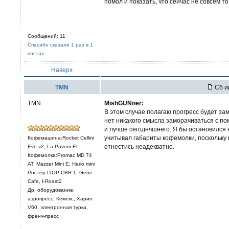
помол и показать, что сейчас не совсем то
Сообщений: 11
Спасибо сказали 1 раз в 1
постах
Наверх
TMN
Сб и
TMN
MishGUNner:
В этом случае полагаю прогресс будет з
нет никакого смысла заморачиваться с по
и лучше сегоднчшнего. Я бы остановился 
учитывал габариты кофемолки, поскольку 
Кофемашина:Rocket Cellini
отнестись неадекватно.
Evo v2, La Pavoni EL
Кофемолка:Promac MD 74
AT, Mazzer Mini E, Hario mini
Ростер:ITOP CBR-1, Gene
Cafe, I-Roast2
Др. оборудование:
аэропресс, Кемекс, Харио
V60, электронная турка,
френч-пресс