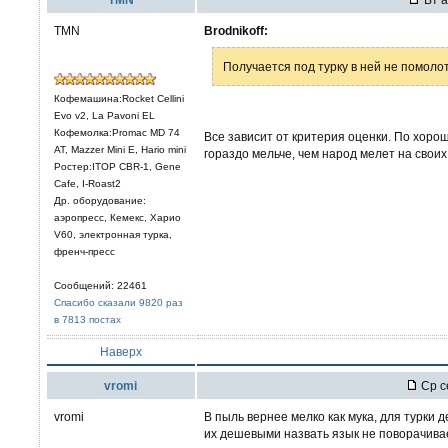
TMN
Brodnikoff:
Получается под турку в ней не помоло
Кофемашина:Rocket Cellini
Evo v2, La Pavoni EL
Кофемолка:Promac MD 74
Все зависит от критерия оценки. По хорош
AT, Mazzer Mini E, Hario mini
гораздо мельче, чем народ мелет на свои
Ростер:ITOP CBR-1, Gene
Cafe, I-Roast2
Др. оборудование:
аэропресс, Кемекс, Харио
V60, электронная турка,
френч-пресс
Сообщений: 22461
Спасибо сказали 9820 раз
в 7813 постах
Наверх
vromi
Ср с
vromi
В пыль вернее мелко как мука, для турки д
их дешевыми назвать язык не поворачива