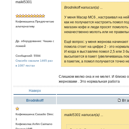
maikl5301
Brodnikoff написал(а)
...
У меня Macap MC6 , настраивал на не
Кофемашина:Предпочитаю
как не получается настроить помол под
альтернативу
магазин кофе и люди просят помолоть 
некачественно молоть или не правиль
Др. оборудование: Чашка с
Ещё вопрос: у меня жернова начинают 
ложкой
помола стоит на цифре 2 - это нормал
И когда я выставляю помол 2,5 или 3 
Сообщений: 5594
высыпается в пакет (увеличиваешь пом
Спасибо сказали 1465 раз
в пакетик, а помол получается точно н
в 1087 постах
Слишком мелко она и не мелет. И близко 
жерновами . Это нормальная работа
Наверх
Brodnikoff
Вт а
Кофемашина:Casadio Direc
maikl5301 написал(а)
...
1
Кофемолка:Anfim Caimano
Ростер:VM5