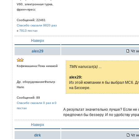
V60, электронная турка,
френч-пресс
Сообщений: 22461
Спасибо сказали 9820 раз
в 7813 постах
Наверх
alex29
Чт н
Кофемашина:Пока никакой
TMN написал(а)
...
alex29:
Др. оборудованиеФильтр
Из этой компании я бы выбрал МС6. Дл
Hario
на Беззере.
Сообщений: 89
Спасибо сказали 0 раз в 0
постах
А результат значительно лучше? Если не с
предпочел бы беззеру. И по удобству уп
Наверх
dirk
Чт н