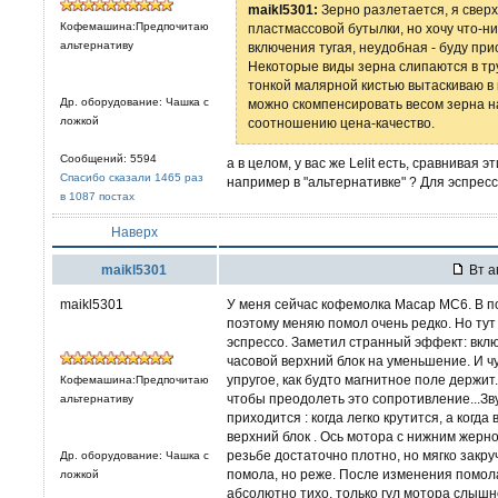
maikl5301:
Зерно разлетается, я свер
Кофемашина:Предпочитаю
пластмассовой бутылки, но хочу что-н
альтернативу
включения тугая, неудобная - буду при
Некоторые виды зерна слипаются в тру
тонкой малярной кистью вытаскиваю в 
Др. оборудование: Чашка с
можно скомпенсировать весом зерна н
ложкой
соотношению цена-качество.
Сообщений: 5594
а в целом, у вас же Lelit есть, сравнивая 
Спасибо сказали 1465 раз
например в "альтернативке" ? Для эспресс
в 1087 постах
Наверх
maikl5301
Вт а
maikl5301
У меня сейчас кофемолка Macap MC6. В п
поэтому меняю помол очень редко. Но ту
эспрессо. Заметил странный эффект: вкл
часовой верхний блок на уменьшение. И чу
упругое, как будто магнитное поле держит
Кофемашина:Предпочитаю
чтобы преодолеть это сопротивление...Зву
альтернативу
приходится : когда легко крутится, а ког
верхний блок . Ось мотора с нижним жерн
резьбе достаточно плотно, но мягко закр
Др. оборудование: Чашка с
помола, но реже. После изменения помол
ложкой
абсолютно тихо, только гул мотора слышн