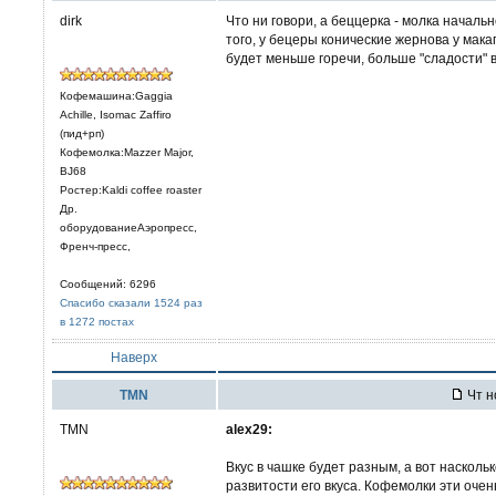
dirk
Что ни говори, а беццерка - молка началь
того, у бецеры конические жернова у мака
будет меньше горечи, больше "сладости" 
Кофемашина:Gaggia
Achille, Isomac Zaffiro
(пид+рп)
Кофемолка:Mazzer Major,
BJ68
Ростер:Kaldi coffee roaster
Др.
оборудованиеАэропресс,
Френч-пресс,
Сообщений: 6296
Спасибо сказали 1524 раз
в 1272 постах
Наверх
TMN
Чт н
TMN
alex29:
Вкус в чашке будет разным, а вот насколь
развитости его вкуса. Кофемолки эти очен