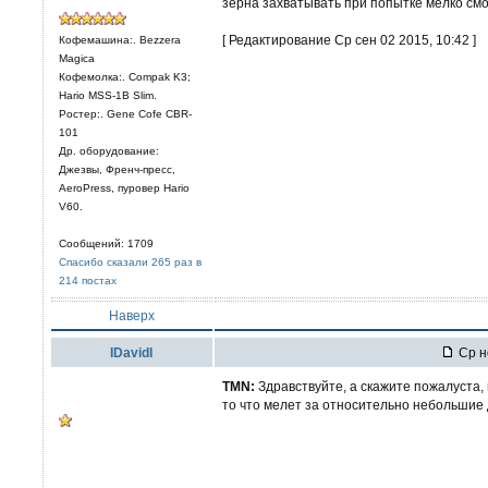
зерна захватывать при попытке мелко смо
[ Редактирование Ср сен 02 2015, 10:42 ]
Кофемашина:. Bezzera
Magica
Кофемолка:. Compak K3;
Hario MSS-1B Slim.
Ростер:. Gene Cofe CBR-
101
Др. оборудование:
Джезвы, Френч-пресс,
AeroPress, пуровер Hario
V60.
Сообщений: 1709
Спасибо сказали 265 раз в
214 постах
Наверх
IDavidI
Ср н
TMN:
Здравствуйте, а скажите пожалуста, 
то что мелет за относительно небольшие