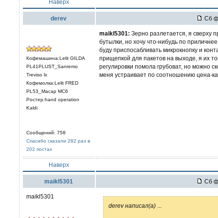
Наверх
derev
Сб фе
maikl5301:
Зерно разлетается, я сверху 
бутылки, но хочу что-нибудь по приличнее
буду приспосабливать микрокнопку и конт
прищепкой для пакетов на выходе, я их т
Кофемашина:Lelit GILDA
регулировки помола грубоват, но можно с
PL41PLUST_Sanremo
меня устраивает по соотношению цена-ка
Treviso lx
Кофемолка:Lelit FRED
PL53_Macap MC6
Ростер:hand operation
Kaldi
Сообщений: 758
Спасибо сказали 282 раз в
202 постах
Наверх
maikl5301
Сб фе
maikl5301
derev написал(а)
...