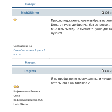
Наверх
MishGUNner
Сб и
Профи, подскажите, какую выбрать из эти
Цель: от турки до френча, без эспрессо...
MC6 в пыль ведь не сможет!? нужно для м
мукой?!
Сообщений: 11
Спасибо сказали 1 раз в 1
постах
Наверх
Regrets
Сб и
Я не профи, но по моему для пыли лучше в
остального я бы взял lido 2.
Кофемашина:Bezzera
Unica
Кофемолка:Bezzera 005,
Hario Skerton