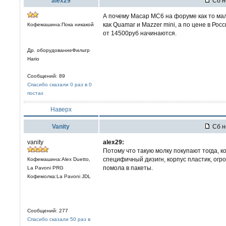
alex29
Сб н
А почему Macap MC6 на форуме как то мал
как Quamar и Mazzer mini, а по цене в Ро
Кофемашина:Пока никакой
от 14500руб начинаются.
Др. оборудованиеФильтр
Hario
Сообщений: 89
Спасибо сказали 0 раз в 0
постах
Наверх
Vanity
Сб н
vanity
alex29:
Потому что такую молку покупают тогда, к
специфичный дизигн, корпус пластик, огр
Кофемашина:Alex Duetto,
помола в пакеты.
La Pavoni PRG
Кофемолка:La Pavoni JDL
Сообщений: 277
Спасибо сказали 50 раз в