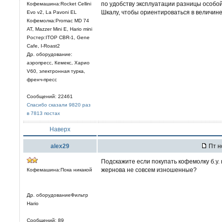
по удобству эксплуатации разницы особой 
Кофемашина:Rocket Cellini
Шкалу, чтобы ориентироваться в величине
Evo v2, La Pavoni EL
Кофемолка:Promac MD 74
AT, Mazzer Mini E, Hario mini
Ростер:ITOP CBR-1, Gene
Cafe, I-Roast2
Др. оборудование:
аэропресс, Кемекс, Харио
V60, электронная турка,
френч-пресс
Сообщений: 22461
Спасибо сказали 9820 раз
в 7813 постах
Наверх
alex29
Пт н
Подскажите если покупать кофемолку б.у.
жернова не совсем изношенные?
Кофемашина:Пока никакой
Др. оборудованиеФильтр
Hario
Сообщений: 89