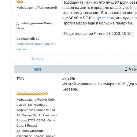
Подскажите чайнику что лучше? Если беззе
нашел на авито в продаже масар, у себя в
Кофемашина:Пока никакой
торге скинут немного. Вот ссылка на нее:
и MACAP M5 C10 еще
ссылка
, что лучше 
Против масар еще и большие габариты.
Др. оборудованиеФильтр
Hario
[ Редактирование Чт ноя 28 2013, 10:10 ]
Сообщений: 89
Спасибо сказали 0 раз в 0
постах
Наверх
TMN
Чт н
TMN
alex29:
Из этой компании я бы выбрал МС6. Для э
Беззере.
Кофемашина:Rocket Cellini
Evo v2, La Pavoni EL
Кофемолка:Promac MD 74
AT, Mazzer Mini E, Hario mini
Ростер:ITOP CBR-1, Gene
Cafe, I-Roast2
Др. оборудование:
аэропресс, Кемекс, Харио