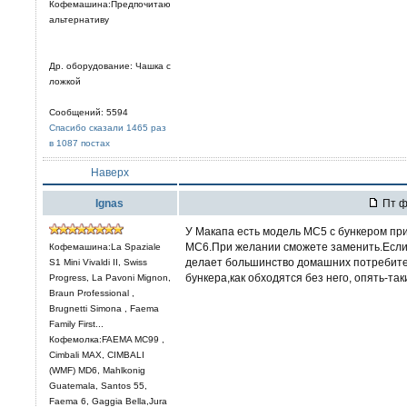
Кофемашина:Предпочитаю
альтернативу
Др. оборудование: Чашка с
ложкой
Сообщений: 5594
Спасибо сказали 1465 раз
в 1087 постах
Наверх
Ignas
Пт ф
У Макапа есть модель МС5 с бункером пр
МС6.При желании сможете заменить.Если 
Кофемашина:La Spaziale
делает большинство домашних потребител
S1 Mini Vivaldi II, Swiss
бункера,как обходятся без него, опять-так
Progress, La Pavoni Mignon,
Braun Professional ,
Brugnetti Simona , Faema
Family First...
Кофемолка:FAEMA MC99 ,
Cimbali MAX, CIMBALI
(WMF) MD6, Mahlkonig
Guatemala, Santos 55,
Faema 6, Gaggia Bella,Jura