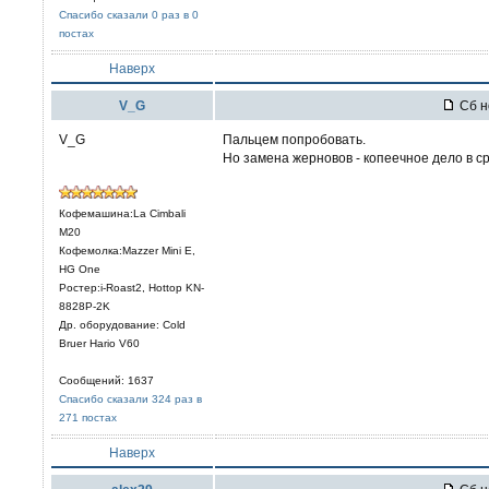
Спасибо сказали 0 раз в 0
постах
Наверх
V_G
Сб н
V_G
Пальцем попробовать.
Но замена жерновов - копеечное дело в 
Кофемашина:La Cimbali
M20
Кофемолка:Mazzer Mini E,
HG One
Ростер:i-Roast2, Hottop KN-
8828P-2K
Др. оборудование: Cold
Bruer Hario V60
Сообщений: 1637
Спасибо сказали 324 раз в
271 постах
Наверх