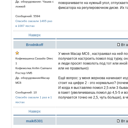
Др. оборудование: Чашка с
поворачиваете на нужный угол, отпускает
ложкой
фиксатора на регулировочном диске. Их та
Сообщений: 5594
Спасибо сказали 1465 раз
в 1087 постах
Наверх
Brodnikoff
Вт а
У меня Macap MC6 , настраивал на ней по
получается настроить помол под турку, о
Кофемашина:Casadio Direc
и люди просят помолоть под тот или иной
1
или не правильно)
Кофемолка:Anfim Caimano
Ростер:VM5
Ещё вопрос: у меня жернова начинают изд
Др. оборудованиеMacap
стоит на цифре 2 - это нормально? (почем
MC6
И когда я выставляю помол 2,5 или 3 быв
в пакет (увеличиваешь помол до 4,5-5 и в
Сообщений: 10
получается точно не 2,5, чуть больше), в
Спасибо сказали 1 раз в 1
постах
Наверх
maikl5301
Вт а