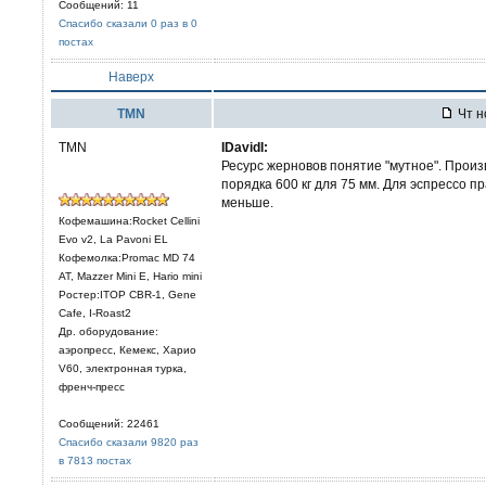
Сообщений: 11
Спасибо сказали 0 раз в 0
постах
Наверх
TMN
Чт н
TMN
IDavidI:
Ресурс жерновов понятие "мутное". Произв
порядка 600 кг для 75 мм. Для эспрессо п
меньше.
Кофемашина:Rocket Cellini
Evo v2, La Pavoni EL
Кофемолка:Promac MD 74
AT, Mazzer Mini E, Hario mini
Ростер:ITOP CBR-1, Gene
Cafe, I-Roast2
Др. оборудование:
аэропресс, Кемекс, Харио
V60, электронная турка,
френч-пресс
Сообщений: 22461
Спасибо сказали 9820 раз
в 7813 постах