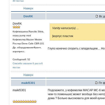
40 постах
Наверх
DimRK
Вс д
DimRK
Vanity написал(а)
...
Кофемашина:Rancilio Silvia,
rotary pump mod
[корпус пластик
Кофемолка:Mazzer Mestre
Ростер:Gene Cafe CBR-101
Др. оборудованиеФренч,
Глупо конечно спорить с владельцем.... 
аэропресс.
Сообщений: 52
Спасибо сказали 6 раз в 6
постах
Наверх
maikl5301
Пт ф
maikl5301
Подскажите, у кофемолки MACAP MC-6 мо
чем-то поменьше( может вообще без него)
дома ? Больно высоковата для моей кухни 