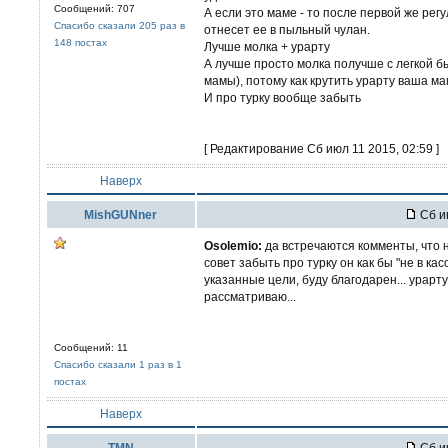
Сообщений: 707
А если это маме - то после первой же регу
Спасибо сказали 205 раз в
отнесет ее в пыльный чулан.
148 постах
Лучше молка + урарту
А лучше просто молка получше с легкой б
мамы), потому как крутить урарту ваша ма
И про турку вообще забыть
[ Редактирование Сб июл 11 2015, 02:59 ]
Наверх
MishGUNner
Сб и
Osolemio:
да встречаются комменты, что н
совет забыть про турку он как бы "не в кас
указанные цели, буду благодарен... урарт
рассматриваю...
Сообщений: 11
Спасибо сказали 1 раз в 1
постах
Наверх
TMN
Сб и