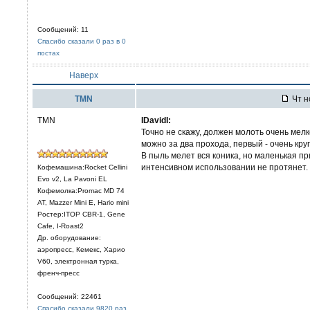
Сообщений: 11
Спасибо сказали 0 раз в 0
постах
Наверх
TMN
Чт н
TMN
IDavidI:
Точно не скажу, должен молоть очень мелк
можно за два прохода, первый - очень круп
В пыль мелет вся коника, но маленькая пр
интенсивном использовании не протянет.
Кофемашина:Rocket Cellini
Evo v2, La Pavoni EL
Кофемолка:Promac MD 74
AT, Mazzer Mini E, Hario mini
Ростер:ITOP CBR-1, Gene
Cafe, I-Roast2
Др. оборудование:
аэропресс, Кемекс, Харио
V60, электронная турка,
френч-пресс
Сообщений: 22461
Спасибо сказали 9820 раз