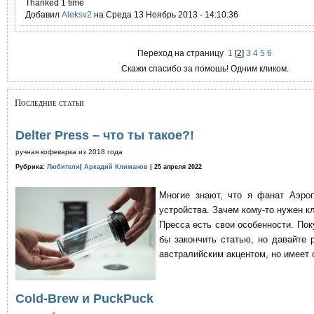
Thanked 1 time
Добавил
Aleksv2
на Среда 13 Ноябрь 2013 - 14:10:36
Переход на страницу
1
[
2
]
3
4
5
6
Скажи спасибо за помошь! Одним кликом.
Последние статьи
Delter Press – что ты такое?!
ручная кофеварка из 2018 года
Рубрика:
Любители
|
Аркадий Климанов
| 25 апреля 2022
Многие знают, что я фанат Аэро
устройства. Зачем кому-то нужен к
Пресса есть свои особенности. По
бы закончить статью, но давайте 
австралийским акцентом, но имеет 
Cold-Brew и PuckPuck