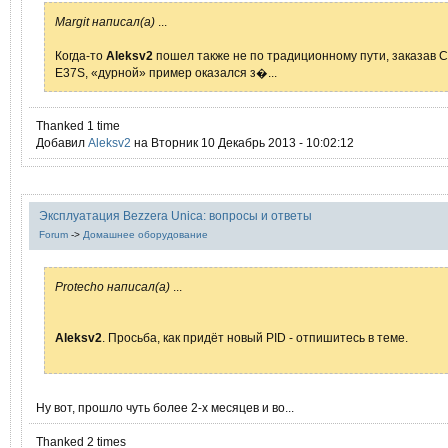
Margit написал(а)
...
Когда-то
Aleksv2
пошел также не по традиционному пути, заказав 
E37S, «дурной» пример оказался з�...
Thanked 1 time
Добавил
Aleksv2
на Вторник 10 Декабрь 2013 - 10:02:12
Эксплуатация Bezzera Unica: вопросы и ответы
Forum
->
Домашнее оборудование
Protecho написал(а)
...
Aleksv2
. Просьба, как придёт новый PID - отпишитесь в теме.
Ну вот, прошло чуть более 2-х месяцев и во...
Thanked 2 times