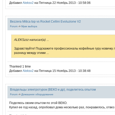
Добавил
Aleksv2
на Пятница 22 Ноябрь 2013 - 10:58:06
Bezzera Mitica top vs Rocket Cellini Evoluzione V2
Forum
->
Муки выбора
ALEKSzzz написал(а)
...
Здравствуйте! Подскажите профессионалы кофейные гуру новичку
разницу между этими ...
Thanked 1 time
Добавил
Aleksv2
на Пятница 15 Ноябрь 2013 - 10:38:48
Владельцы электротурок (ВЕКО и др), поделитесь опытом
Forum
->
Домашнее оборудование
Поделюсь своим опытом по этой ВЕКО.
Купил ее год назад, опробовал дома несколько раз, понравилось, отвез 