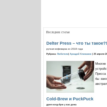
Последние статьи
Delter Press – что ты такое?
ручная кофеварка из 2018 года
Рубрика:
Любители
|
Аркадий Климанов
| 25 апреля 2
Многие
устройс
Пресса 
бы зако
австрал
Cold-Brew и PuckPuck
дрип колд-брю у вас дома