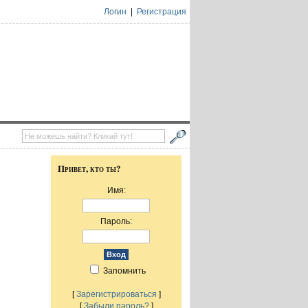
Логин
|
Регистрация
Привет, кто ты?
Имя:
Пароль:
Запомнить
[
Зарегистрироваться
]
[
Забыли пароль?
]