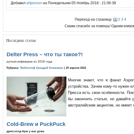
Добавил
artperson
на Понедельник 05 Ноябрь 2018 - 21:06:38
Переход на страницу
[
1
]
2
3
4
Скажи спасибо за помошь! Одним клико
Последние статьи
Delter Press – что ты такое?!
ручная кофеварка из 2018 года
Рубрика:
Любители
|
Аркадий Климанов
| 25 апреля 2022
Многие знают, что я фанат Аэро
устройства. Зачем кому-то нужен к
Пресса есть свои особенности. По
бы закончить статью, но давайте 
австралийским акцентом, но имеет 
Cold-Brew и PuckPuck
дрип колд-брю у вас дома