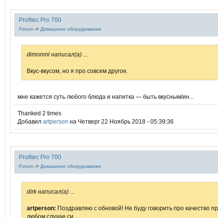
Profitec Pro 700
Forum
->
Домашнее оборудование
dimonml написал(а)
...
Вкус-вкусом, но я про совсем другое.
мне кажется суть любого блюда и напитка — быть вкусным/ин...
Thanked 2 times
Добавил
artperson
на Четверг 22 Ноябрь 2018 - 05:39:36
Profitec Pro 700
Forum
->
Домашнее оборудование
dirk написал(а)
...
artperson:
Поздравляю с обновой! Не буду говорить про качество п
любом случае си...