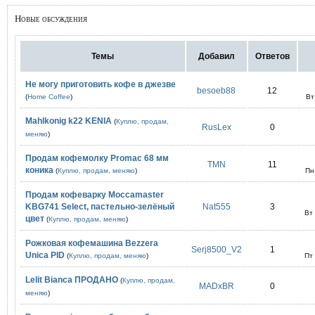
Новые обсуждения
Темы
Добавил
Ответов
Не могу приготовить кофе в джезве
besoeb88
12
(
Home Coffee
)
Вт
Mahlkonig k22 KENIA
(
Куплю, продам,
RusLex
0
меняю
)
Продам кофемолку Promac 68 мм
TMN
11
коника
(
Куплю, продам, меняю
)
Пн
Продам кофеварку Moccamaster
KBG741 Select, пастельно-зелёный
Nat555
3
Вт
цвет
(
Куплю, продам, меняю
)
Рожковая кофемашина Bezzera
Serj8500_V2
1
Unica PID
(
Куплю, продам, меняю
)
Пт
Lelit Bianca ПРОДАНО
(
Куплю, продам,
MADxBR
0
меняю
)