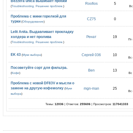
Bezzera unica вышибает пробки
Roofios
5
(
Troubleshooting. Решение проблем.
)
Вс
Проблема с мини горелкой для
CZ75
0
турки
(
Оборудование
)
Lelit Anita. Выдавливает прокладку
холдера и нет пролива
Ренат
19
Пт
(
Troubleshooting. Решение проблем.
)
EK 43
Сергей 036
10
(
Муки выбора
)
Вс
Посоветуйте сорт для фильтра.
Ben
13
(
Кофе
)
Вс
Проблема с новой DF83V и мысли о
замене на другую кофемолку
mgn-man
25
(
Муки
Вс
выбора
)
Темы:
12036
| Ответов:
255606
| Просмотров:
117041333