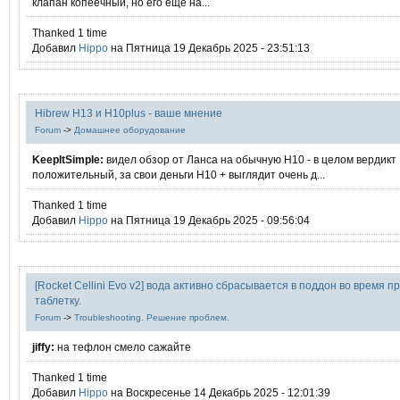
клапан копеечный, но его ещё на...
Thanked 1 time
Добавил
Hippo
на Пятница 19 Декабрь 2025 - 23:51:13
Hibrew H13 и H10plus - ваше мнение
Forum
->
Домашнее оборудование
KeepItSimple:
видел обзор от Ланса на обычную Н10 - в целом вердикт
положительный, за свои деньги Н10 + выглядит очень д...
Thanked 1 time
Добавил
Hippo
на Пятница 19 Декабрь 2025 - 09:56:04
[Rocket Cellini Evo v2] вода активно сбрасывается в поддон во время п
таблетку.
Forum
->
Troubleshooting. Решение проблем.
jiffy:
на тефлон смело сажайте
Thanked 1 time
Добавил
Hippo
на Воскресенье 14 Декабрь 2025 - 12:01:39