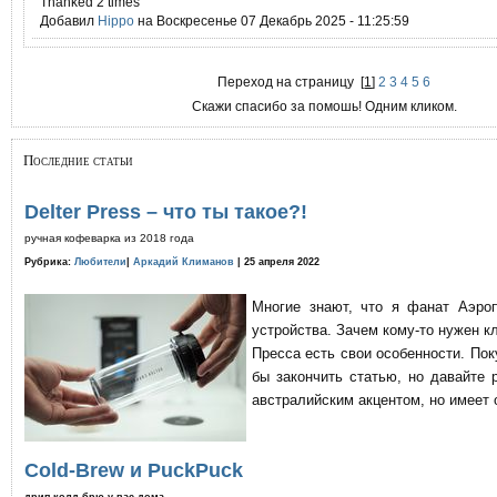
Thanked 2 times
Добавил
Hippo
на Воскресенье 07 Декабрь 2025 - 11:25:59
Переход на страницу
[
1
]
2
3
4
5
6
Скажи спасибо за помошь! Одним кликом.
Последние статьи
Delter Press – что ты такое?!
ручная кофеварка из 2018 года
Рубрика:
Любители
|
Аркадий Климанов
| 25 апреля 2022
Многие знают, что я фанат Аэро
устройства. Зачем кому-то нужен к
Пресса есть свои особенности. По
бы закончить статью, но давайте 
австралийским акцентом, но имеет 
Cold-Brew и PuckPuck