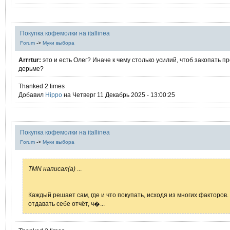
Покупка кофемолки на itallinea
Forum
->
Муки выбора
Arrrtur:
это и есть Олег? Иначе к чему столько усилий, чтоб закопать п
дерьме?
Thanked 2 times
Добавил
Hippo
на Четверг 11 Декабрь 2025 - 13:00:25
Покупка кофемолки на itallinea
Forum
->
Муки выбора
TMN написал(а)
...
Каждый решает сам, где и что покупать, исходя из многих факторов.
отдавать себе отчёт, ч�...