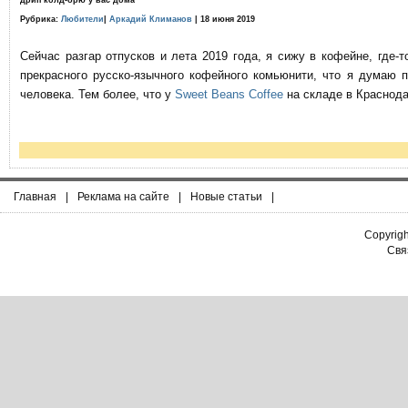
дрип колд-брю у вас дома
Рубрика:
Любители
|
Аркадий Климанов
| 18 июня 2019
Сейчас разгар отпусков и лета 2019 года, я сижу в кофейне, где
прекрасного русско-язычного кофейного комьюнити, что я думаю 
человека. Тем более, что у
Sweet Beans Coffee
на складе в Краснода
Главная
|
Реклама на сайте
|
Новые статьи
|
Copyrig
Связ