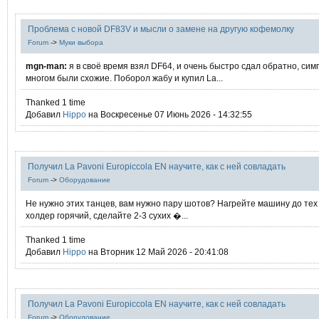
Проблема с новой DF83V и мысли о замене на другую кофемолку
Forum
->
Муки выбора
mgn-man:
я в своё время взял DF64, и очень быстро сдал обратно, си
многом были схожие. Поборол жабу и купил La...
Thanked 1 time
Добавил
Hippo
на Воскресенье 07 Июнь 2026 - 14:32:55
Получил La Pavoni Europiccola EN научите, как с ней совладать
Forum
->
Оборудование
Не нужно этих танцев, вам нужно пару шотов? Нагрейте машину до тех 
холдер горячий, сделайте 2-3 сухих �...
Thanked 1 time
Добавил
Hippo
на Вторник 12 Май 2026 - 20:41:08
Получил La Pavoni Europiccola EN научите, как с ней совладать
Forum
->
Оборудование