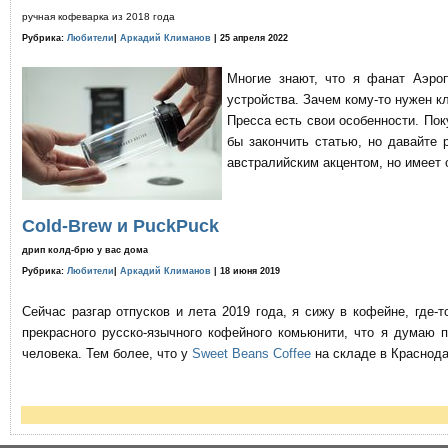
ручная кофеварка из 2018 года
Рубрика:
Любители
|
Аркадий Климанов
| 25 апреля 2022
Многие знают, что я фанат Аэро
устройства. Зачем кому-то нужен к
Пресса есть свои особенности. По
бы закончить статью, но давайте 
австралийским акцентом, но имеет 
Cold-Brew и PuckPuck
дрип колд-брю у вас дома
Рубрика:
Любители
|
Аркадий Климанов
| 18 июня 2019
Сейчас разгар отпусков и лета 2019 года, я сижу в кофейне, где
прекрасного русско-язычного кофейного комьюнити, что я думаю 
человека. Тем более, что у
Sweet Beans Coffee
на складе в Краснода