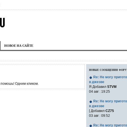
|
НОВОЕ НА САЙТЕ
новые сообщения фор
Re: Не могу пригот
в джезве
 помошь! Одним кликом.
Я Добавил
STVM
04 авг : 19:25
Re: Не могу пригот
в джезве
[ Добавил
CZ75
03 авг : 09:52
Re: Не могу пригот