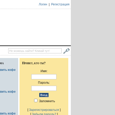
Логин
|
Регистрация
ума
Привет, кто ты?
овить кофе
Имя:
Пароль:
овить кофе
Запомнить
[
Зарегистрироваться
]
овить кофе
[
Забыли пароль?
]