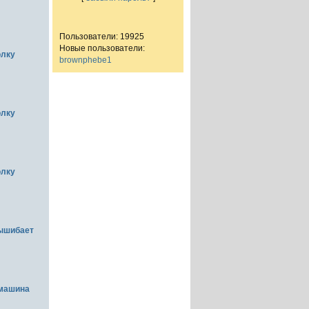
Пользователи: 19925
Новые пользователи:
олку
brownphebe1
олку
олку
вышибает
емашина