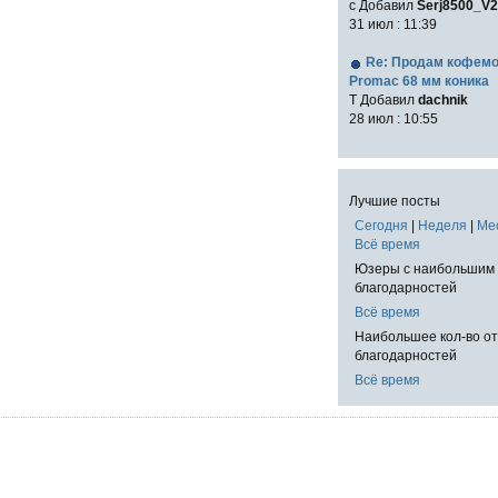
с Добавил
Serj8500_V2
31 июл : 11:39
Re: Продам кофем
Promac 68 мм коника
T Добавил
dachnik
28 июл : 10:55
Лучшие посты
Сегодня
|
Неделя
|
Ме
Всё время
Юзеры с наибольшим 
благодарностей
Всё время
Наибольшее кол-во о
благодарностей
Всё время
!