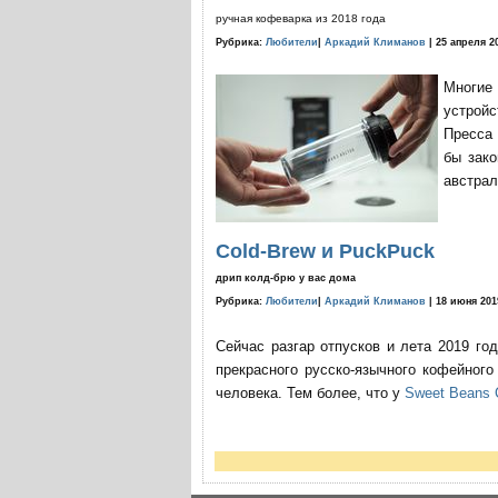
ручная кофеварка из 2018 года
Рубрика:
Любители
|
Аркадий Климанов
| 25 апреля 2
Многие
устройс
Пресса 
бы зако
австрал
Cold-Brew и PuckPuck
дрип колд-брю у вас дома
Рубрика:
Любители
|
Аркадий Климанов
| 18 июня 201
Сейчас разгар отпусков и лета 2019 го
прекрасного русско-язычного кофейног
человека. Тем более, что у
Sweet Beans 