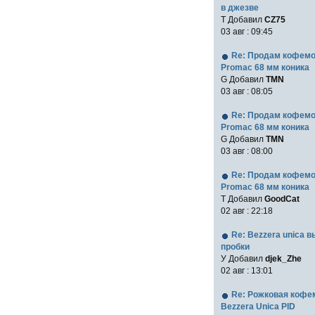
в джезве
Т Добавил
CZ75
03 авг : 09:45
Re: Продам кофем
Promac 68 мм коника
G Добавил
TMN
03 авг : 08:05
Re: Продам кофем
Promac 68 мм коника
G Добавил
TMN
03 авг : 08:00
Re: Продам кофем
Promac 68 мм коника
T Добавил
GoodCat
02 авг : 22:18
Re: Bezzera unica 
пробки
У Добавил
djek_Zhe
02 авг : 13:01
Re: Рожковая коф
Bezzera Unica PID