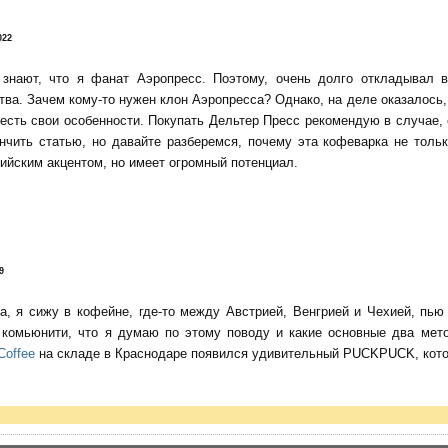
022
 знают, что я фанат Аэропресс. Поэтому, очень долго откладывал 
тва. Зачем кому-то нужен клон Аэропресса? Однако, на деле оказалось, 
есть свои особенности. Покупать Дельтер Пресс рекомендую в случае,
нчить статью, но давайте разберемся, почему эта кофеварка не тольк
ийским акцентом, но имеет огромный потенциал.
9
да, я сижу в кофейне, где-то между Австрией, Венгрией и Чехией, пь
о комьюнити, что я думаю по этому поводу и какие основные два мет
Coffee
на складе в Краснодаре появился удивительный PUCKPUCK, котор