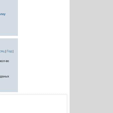
олку
сяц
|
Год
|
кол-во
тданых