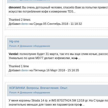
dimonml:
Вы очень дотошный человек, спасибо Вам за попытки привес
искусство потребления кофе к измерению TDS...
Thanked 2 times
Добавил
derev
на Среда 05 Сентябрь 2018 - 11:18:32
Hg-one
Forum
->
Домашнее оборудование
Vandal:
полнолуние будет 31 марта, так что мы еще спим ночью, рассос
Уникально по цене MD77 делает кофемолки, жа�...
Thanked 1 time
Добавил
derev
на Пятница 16 Март 2018 - 15:16:35
КОРЗИНКИ. Вопросы. Впечатления. Опыт.
Forum
->
Домашнее оборудование
У меня корзины Strada 14 гр. и IMS B702TH24.5M 12/18 gr. На Страде п
значительно меньше для таких же параметров про�...