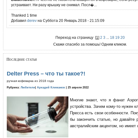
устраивает. Ни разу крышку не снимал. Посл�...
Thanked 1 time
Добавил
derev
на Суббота 20 Январь 2018 - 21:15:09
Переход на страницу
[
1
]
2
3
...
18
19
20
Скажи спасибо за помошь! Одним кликом.
Последние статьи
Delter Press – что ты такое?!
ручная кофеварка из 2018 года
Рубрика:
Любители
|
Аркадий Климанов
| 25 апреля 2022
Многие знают, что я фанат Аэро
устройства. Зачем кому-то нужен к
Пресса есть свои особенности. По
бы закончить статью, но давайте 
австралийским акцентом, но имеет 