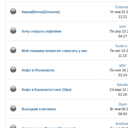
Turbens
Киров(Вятка)[Хлынов]
Чт янв 25 
12:21
amir
Хочу открыть кофейню
Пн апр 23 
04:27
Susik-u
Мой товарищ попросил спросить у вас
Пн окт 24 
11:15
giler
Кофе в Ульяновске.
Пн ноя 16 
02:24
Nikolk
Кофе в Башкортостане (Уфа)
Сб мар 12 
01:20
Djam
Выходим в регионы
Вт янв 09 
06:03
foodma