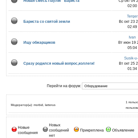
Новая смесь Паулиг "Бариста"
Ср окт 04 
02:00
Terqer
Бариста со святой земли
Вс окт 23 
02:49
Ivan
Ищу обжарщиков
Вт июн 19 
05:04
Susik-u
Сразу родился новый вопрос,коллеги!
Вт окт 25 
01:34
Перейти на форум:
1 польз
Модератор(ы): morbid, latterus
пользов
Новых
Новые
сообщений
Прикреплена
Объявление
сообщения
нет