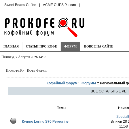
Sweet Beans Coffee
|
ACME CUPS Россия
|
ГЛАВНАЯ
СТАТЬИ ПРО КОФЕ
ФОРУМ
НОВОЕ НА САЙТЕ
Пятница, 7 Августа 2026 14:38
Прокофе.Ру - Кофе-Форум
Кофейный форум
::
Форумы
:: Региональный ф
ВСЕ ОСТАЛЬНЫЕ РЕ
Темы
Нача
Special
Куплю Loring S70 Peregrine
Вт июн 28 
11:58