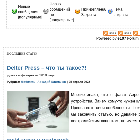
Новых
Новые
сообщений
Прикреплена/
Тема
сообщения
нет
Закрыта
закрыта
[популярные]
[популярные]
Powered by
e107 Forum
Последние статьи
Delter Press – что ты такое?!
ручная кофеварка из 2018 года
Рубрика:
Любители
|
Аркадий Климанов
| 25 апреля 2022
Многие знают, что я фанат Аэро
устройства. Зачем кому-то нужен к
Пресса есть свои особенности. По
бы закончить статью, но давайте 
австралийским акцентом, но имеет 