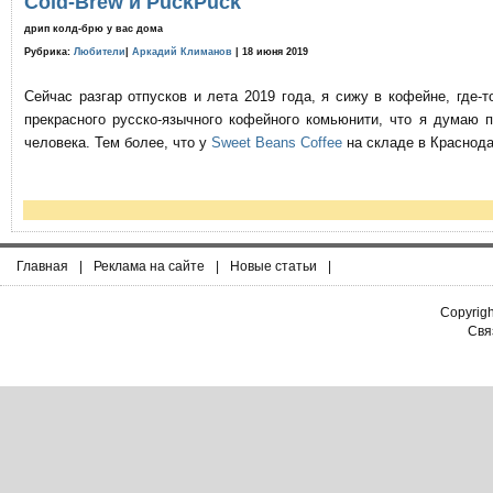
Cold-Brew и PuckPuck
дрип колд-брю у вас дома
Рубрика:
Любители
|
Аркадий Климанов
| 18 июня 2019
Сейчас разгар отпусков и лета 2019 года, я сижу в кофейне, где
прекрасного русско-язычного кофейного комьюнити, что я думаю 
человека. Тем более, что у
Sweet Beans Coffee
на складе в Краснода
Главная
|
Реклама на сайте
|
Новые статьи
|
Copyrig
Связ