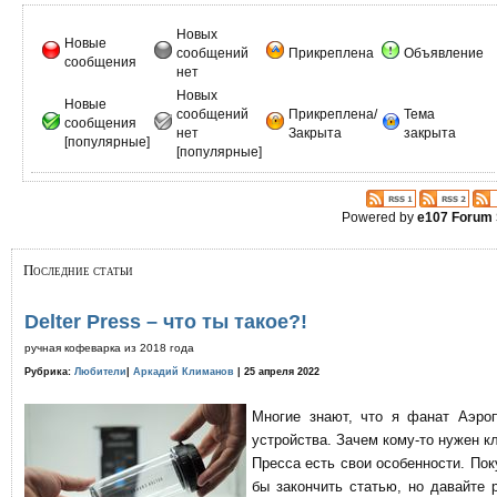
Новых
Новые
сообщений
Прикреплена
Объявление
сообщения
нет
Новых
Новые
сообщений
Прикреплена/
Тема
сообщения
нет
Закрыта
закрыта
[популярные]
[популярные]
Powered by
e107 Forum
Последние статьи
Delter Press – что ты такое?!
ручная кофеварка из 2018 года
Рубрика:
Любители
|
Аркадий Климанов
| 25 апреля 2022
Многие знают, что я фанат Аэро
устройства. Зачем кому-то нужен к
Пресса есть свои особенности. По
бы закончить статью, но давайте 