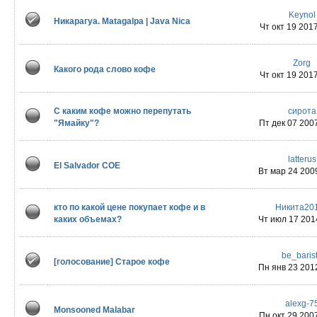
Keynol
Никарагуа. Matagalpa | Java Nica
Чт окт 19 2017
Zorg
Какого рода слово кофе
Чт окт 19 2017
С каким кофе можно перепутать
сирота
"Ямайку"?
Пт дек 07 2007
latterus
El Salvador COE
Вт мар 24 2009
кто по какой цене покупает кофе и в
Никита20
каких объемах?
Чт июл 17 2014
be_baris
[голосование] Старое кофе
Пн янв 23 2012
alexg-7
Monsooned Malabar
Пн окт 29 2007