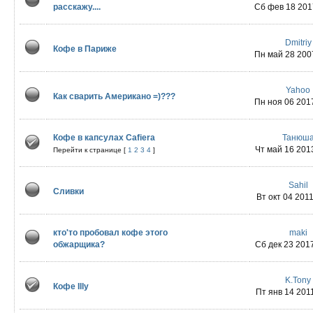
расскажу....
Сб фев 18 2017
Dmitriy
Кофе в Париже
Пн май 28 2007
Yahoo
Как сварить Американо =)???
Пн ноя 06 2017
Кофе в капсулах Cafiera
Танюш
Чт май 16 2013
Перейти к странице [
1
2
3
4
]
Sahil
Сливки
Вт окт 04 2011
кто'то пробовал кофе этого
maki
обжарщика?
Сб дек 23 2017
K.Tony
Кофе Illy
Пт янв 14 2011