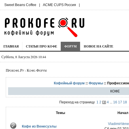
Sweet Beans Coffee
|
ACME CUPS Россия
|
ГЛАВНАЯ
СТАТЬИ ПРО КОФЕ
ФОРУМ
НОВОЕ НА САЙТЕ
Суббота, 8 Августа 2026 10:44
Прокофе.Ру - Кофе-Форум
Кофейный форум
::
Форумы
:: Профессион
КОФЕ
Переход на страницу
1
2
[
3
]
4
...
16
17
18
Темы
Начал
VladimirVen
Кофе из Венесуэлы
Сб июн 02 201