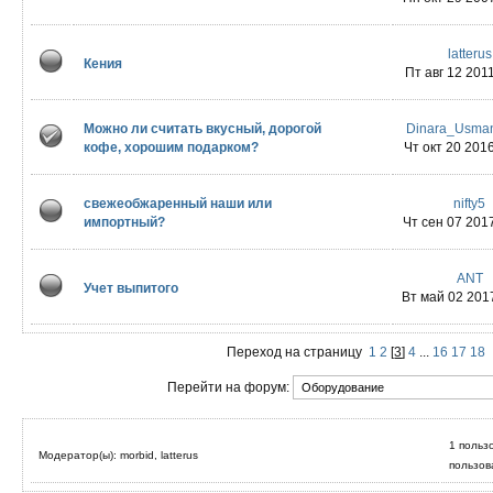
latterus
Кения
Пт авг 12 2011
Можно ли считать вкусный, дорогой
Dinara_Usman
кофе, хорошим подарком?
Чт окт 20 2016
свежеобжаренный наши или
nifty5
импортный?
Чт сен 07 2017
ANT
Учет выпитого
Вт май 02 2017
Переход на страницу
1
2
[
3
]
4
...
16
17
18
Перейти на форум:
1 польз
Модератор(ы): morbid, latterus
пользов