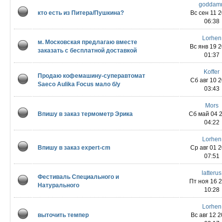
goddam
кто есть из Питера/Пушкина?
Вс сен 11 2
06:38
Lorhen
м. Московская предлагаю вместе
Вс янв 19 
заказать с бесплатной доставкой
01:37
Koffer
Продаю кофемашину-суперавтомат
Сб авг 10 2
Saeco Aulika Focus мало б/у
03:43
Mors
Впишу в заказ термометр Эрика
Сб май 04 
04:22
Lorhen
Впишу в заказ expert-cm
Ср авг 01 2
07:51
latterus
Фестиваль Специального и
Пт ноя 16 
Натурального
10:28
Lorhen
выточить темпер
Вс авг 12 2