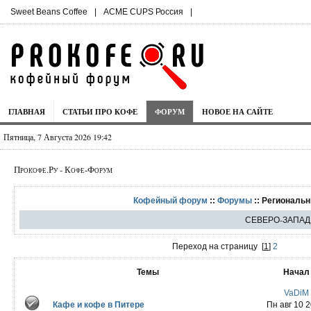
Sweet Beans Coffee
|
ACME CUPS Россия
|
ГЛАВНАЯ
СТАТЬИ ПРО КОФЕ
ФОРУМ
НОВОЕ НА САЙТЕ
Пятница, 7 Августа 2026 19:42
Прокофе.Ру - Кофе-Форум
Кофейный форум
::
Форумы
:: Региональ
СЕВЕРО-ЗАПАД
Переход на страницу
[
1
]
2
Темы
Начал
VaDiM
Кафе и кофе в Питере
Пн авг 10 2