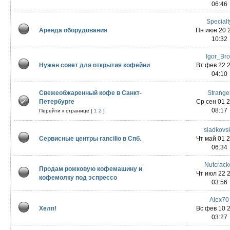
06:46
Specialt
Аренда оборудования
Пн июн 20 
10:32
Igor_Br
Нужен совет для открытия кофейни
Вт фев 22 
04:10
Свежеобжаренный кофе в Санкт-
Strange
Петербурге
Ср сен 01 
08:17
Перейти к странице [
1
2
]
sladkovs
Сервисные центры rancilio в Спб.
Чт май 01 
06:34
Nutcrack
Продам рожковую кофемашину и
Чт июл 22 
кофемолку под эспрессо
03:56
Alex70
Хелп!
Вс фев 10 
03:27