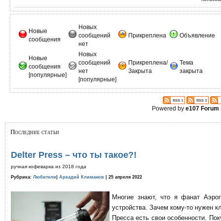
Новых
Новые
сообщений
Прикреплена
Объявление
сообщения
нет
Новых
Новые
сообщений
Прикреплена/
Тема
сообщения
нет
Закрыта
закрыта
[популярные]
[популярные]
Powered by
e107 Forum
Последние статьи
Delter Press – что ты такое?!
ручная кофеварка из 2018 года
Рубрика:
Любители
|
Аркадий Климанов
| 25 апреля 2022
Многие знают, что я фанат Аэро
устройства. Зачем кому-то нужен к
Пресса есть свои особенности. По