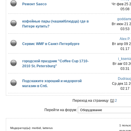
Ремонт Saeco
Чт фев 25 
05:08
goddam
кофейные пары (чашки/блюдца) где в
Вт июн 21 
Питере купить?
03:53
Alex P.
Сервис WMF в Санкт-Петербурге
Вт апр 09 
01:17
i_kseni
городской праздник "Coffee Cup 1710-
Вт авг 03 2
2010 St. Petersburg"
03:31
Dudrau
Подскажите хороший и недорогой
Ср дек 11 
магазин в Спб.
02:17
Переход на страницу
[
1
]
2
Перейти на форум:
1 польз
Модератор(ы): morbid, latterus
пользов