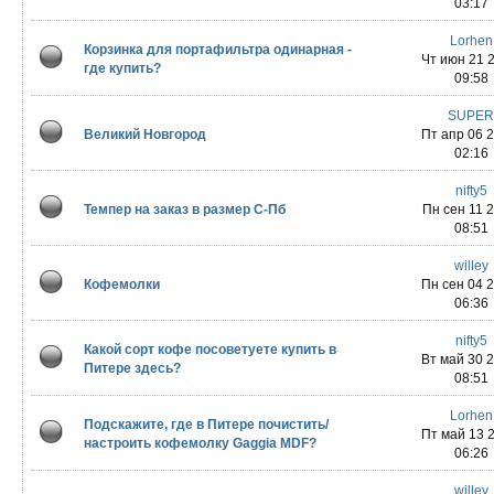
03:17
Lorhen
Корзинка для портафильтра одинарная -
Чт июн 21 
где купить?
09:58
SUPE
Великий Новгород
Пт апр 06 
02:16
nifty5
Темпер на заказ в размер С-Пб
Пн сен 11 
08:51
willey
Кофемолки
Пн сен 04 
06:36
nifty5
Какой сорт кофе посоветуете купить в
Вт май 30 
Питере здесь?
08:51
Lorhen
Подскажите, где в Питере почистить/
Пт май 13 
настроить кофемолку Gaggia MDF?
06:26
willey