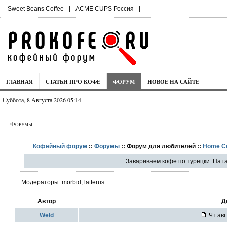
Sweet Beans Coffee
|
ACME CUPS Россия
|
ГЛАВНАЯ
СТАТЬИ ПРО КОФЕ
ФОРУМ
НОВОЕ НА САЙТЕ
Суббота, 8 Августа 2026 05:14
Форумы
Кофейный форум
::
Форумы
:: Форум для любителей ::
Home C
Завариваем кофе по турецки. На га
Модераторы: morbid, latterus
Автор
Д
Weld
Чт авг