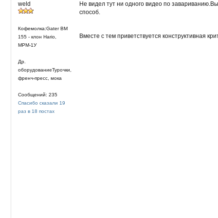
weld
Не видел тут ни одного видео по завариванию.В
способ.
Кофемолка:Gater BM
Вместе с тем приветствуется конструктивная кр
155 - клон Hario,
МРМ-1У
Др.
оборудованиеТурочки,
френч-пресс, мока
Сообщений: 235
Спасибо сказали 19
раз в 18 постах