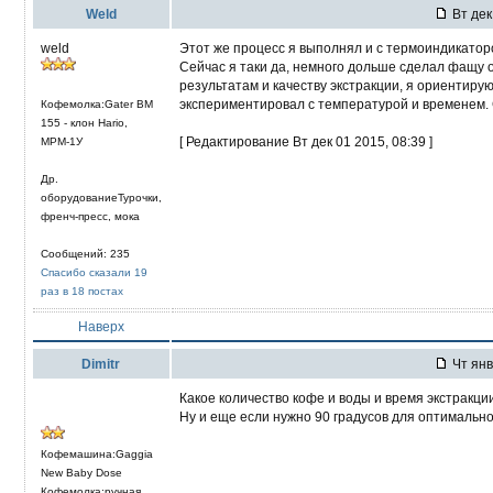
Weld
Вт дек
weld
Этот же процесс я выполнял и с термоиндикатор
Сейчас я таки да, немного дольше сделал фащу 
результатам и качеству экстракции, я ориентируюс
экспериментировал с температурой и временем. 
Кофемолка:Gater BM
155 - клон Hario,
[ Редактирование Вт дек 01 2015, 08:39 ]
МРМ-1У
Др.
оборудованиеТурочки,
френч-пресс, мока
Сообщений: 235
Спасибо сказали 19
раз в 18 постах
Наверх
Dimitr
Чт янв
Какое количество кофе и воды и время экстракци
Ну и еще если нужно 90 градусов для оптимальной
Кофемашина:Gaggia
New Baby Dose
Кофемолка:ручная