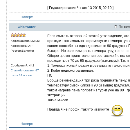
[ Редактирование Чт авг 13 2015, 02:10 ]
Наверх
whitewater
Пн ноя
Если считать отправной точкой утверждение, что
проходит оптимально в промежутке температуры от
Кофемашина:LM LM
вашем способе вы едва достигаете 90 градусов. 
Кофемолка:DIP
быстро. Но если измерить температуру, то пена н
Ростер:Santoker
Общее время приготовления составило 5 с полови
проходить от 70 до 95 градусов (максимум). Т.е. я 
1. Температурный режим в результате такого пр
Сообщений: 442
2. Кофе недоэкстрагирован.
Спасибо сказали 87
ПС
раз в 62 постах
Вобще рекомендация три раза поднимать пену, я 
температуру смеси ближе к 90 (и выше) градусам.
таком нагреве пена попрет из турки уже на 80+ 
экстракции.
Такие мысли.
Правда я не профи, так что извините
Наверх