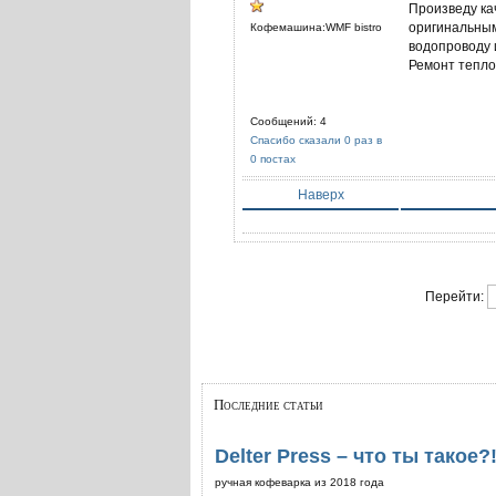
Произведу ка
оригинальным
Кофемашина:WMF bistro
водопроводу 
Ремонт тепло
Сообщений: 4
Спасибо сказали 0 раз в
0 постах
Наверх
Перейти:
Последние статьи
Delter Press – что ты такое?
ручная кофеварка из 2018 года