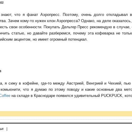
022
 знают, что я фанат Аэропресс. Поэтому, очень долго откладывал 
тва. Зачем кому-то нужен клон Аэропресса? Однако, на деле оказалось, 
есть свои особенности. Покупать Дельтер Пресс рекомендую в случае,
нчить статью, но давайте разберемся, почему эта кофеварка не тольк
ийским акцентом, но имеет огромный потенциал.
9
да, я сижу в кофейне, где-то между Австрией, Венгрией и Чехией, пь
о комьюнити, что я думаю по этому поводу и какие основные два мет
Coffee
на складе в Краснодаре появился удивительный PUCKPUCK, котор
ьи
|