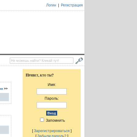
Логин
|
Регистрация
Привет, кто ты?
Имя:
ма
>>
Пароль:
Запомнить
[
Зарегистрироваться
]
[
Забыли пароль?
]