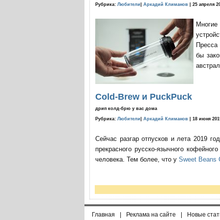
Рубрика:
Любители
|
Аркадий Климанов
| 25 апреля 2
Многие
устройс
Пресса 
бы зако
австрал
Cold-Brew и PuckPuck
дрип колд-брю у вас дома
Рубрика:
Любители
|
Аркадий Климанов
| 18 июня 201
Сейчас разгар отпусков и лета 2019 го
прекрасного русско-язычного кофейног
человека. Тем более, что у
Sweet Beans 
Главная
|
Реклама на сайте
|
Новые стат