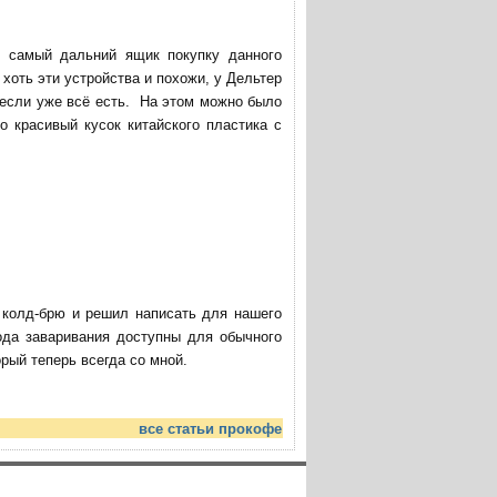
в самый дальний ящик покупку данного
хоть эти устройства и похожи, у Дельтер
 если уже всё есть. На этом можно было
о красивый кусок китайского пластика с
ю колд-брю и решил написать для нашего
ода заваривания доступны для обычного
ый теперь всегда со мной.
все статьи прокофе