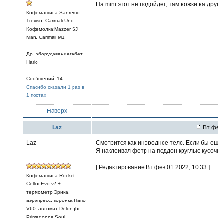
На mini этот не подойдет, там ножки на д
Кофемашина:Sanremo
Treviso, Carimali Uno
Кофемолка:Mazzer SJ
Man, Carimali M1
Др. оборудованиегабет
Hario
Сообщений: 14
Спасибо сказали 1 раз в
1 постах
Наверх
Laz
Вт фе
Laz
Смотрится как инородное тело. Если бы ещ
Я наклеивал фетр на поддон круглые кусоч
[ Редактирование Вт фев 01 2022, 10:33 ]
Кофемашина:Rocket
Cellini Evo v2 +
термометр Эрика,
аэропресс, воронка Hario
V60, автомат Delonghi
Primadonna Soul