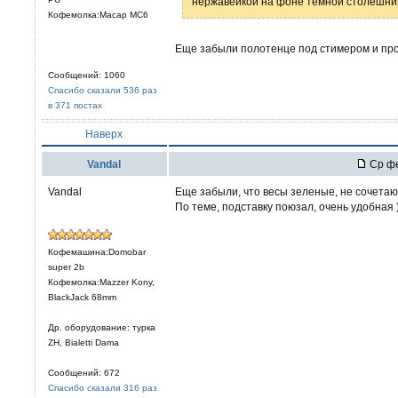
нержавейкой на фоне темной столешн
Кофемолка:Macap MC6
Еще забыли полотенце под стимером и про
Сообщений: 1060
Спасибо сказали 536 раз
в 371 постах
Наверх
Vandal
Ср фе
Vandal
Еще забыли, что весы зеленые, не сочетаю
По теме, подставку поюзал, очень удобная 
Кофемашина:Domobar
super 2b
Кофемолка:Mazzer Kony,
BlackJack 68mm
Др. оборудование: турка
ZH, Bialetti Dama
Сообщений: 672
Спасибо сказали 316 раз