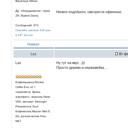
BlackJack 68mm
Др. оборудование: турка
Ничего подобного, смотрится офигенно.
ZH, Bialetti Dama
Сообщений: 672
Спасибо сказали 316 раз
в 167 постах
Наверх
Laz
Вт фе
Laz
Ну тут на вкус...)))
Просто дерево и нержавейка....
Кофемашина:Rocket
Cellini Evo v2 +
термометр Эрика,
аэропресс, воронка Hario
V60, автомат Delonghi
Primadonna Soul
Кофемолка:Mazzer Mini E
(A), ручная молка Kinu
M47