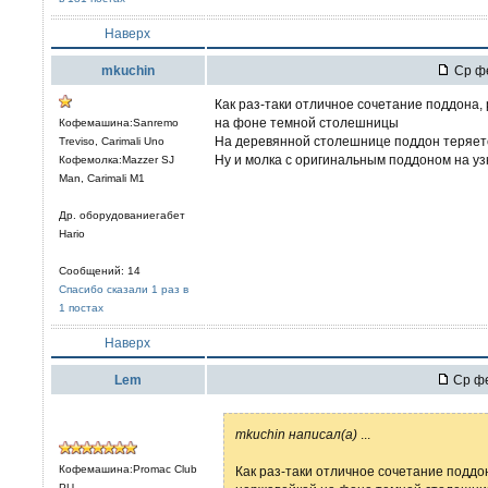
Наверх
mkuchin
Ср фе
Как раз-таки отличное сочетание поддона, 
на фоне темной столешницы
Кофемашина:Sanremo
На деревянной столешнице поддон теряетс
Treviso, Carimali Uno
Ну и молка с оригинальным поддоном на уз
Кофемолка:Mazzer SJ
Man, Carimali M1
Др. оборудованиегабет
Hario
Сообщений: 14
Спасибо сказали 1 раз в
1 постах
Наверх
Lem
Ср фе
mkuchin написал(а)
...
Кофемашина:Promac Club
Как раз-таки отличное сочетание поддон
PU