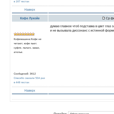
в 167 постах
Наверх
Кофе Лукойе
Ср фе
думаю главное чтоб подставка в цвет глаз з
и не вызывала диссонанс с истинной форм
Кофемашина:Кофе не
читают, кофе пьют.
суфле, пальто, какао,
ателье.
Сообщений: 3612
Спасибо сказали 504 раз
в 448 постах
Наверх
Перейти: