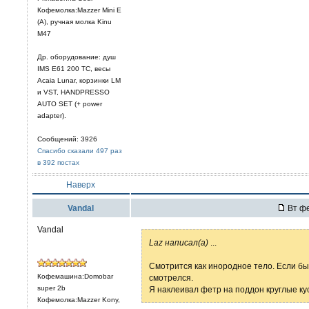
Кофемолка:Mazzer Mini E
(A), ручная молка Kinu
M47
Др. оборудование: душ
IMS E61 200 TC, весы
Acaia Lunar, корзинки LM
и VST, HANDPRESSO
AUTO SET (+ power
adapter).
Сообщений: 3926
Спасибо сказали 497 раз
в 392 постах
Наверх
Vandal
Вт фе
Vandal
Laz написал(а)
...
Смотрится как инородное тело. Если бы
Кофемашина:Domobar
смотрелся.
super 2b
Я наклеивал фетр на поддон круглые ку
Кофемолка:Mazzer Kony,