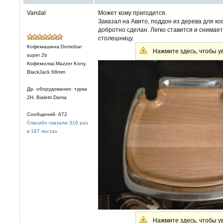
Vandal
Может кому пригодится.
Заказал на Авито, поддон из дерева для ко
добротно сделан. Легко ставится и снимае
столешницу.
Кофемашина:Domobar
Нажмите здесь, чтобы ув
super 2b
Кофемолка:Mazzer Kony,
BlackJack 68mm
Др. оборудование: турка
ZH, Bialetti Dama
Сообщений: 672
Спасибо сказали 316 раз
в 167 постах
Нажмите здесь, чтобы ув