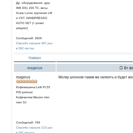
Др. оборудование: душ
IMS E61 200 TC, весы
Acaia Lunar, корзинки LM
и VST, HANDPRESSO
AUTO SET (+ power
adapter).
Сообщений: 3926
Спасибо сказали 497 раз
в 392 постах
Наверх
magerus
Вт фе
magerus
Молку шпоном таким же оклеить и будет во
Кофемашина:Lelit PL55
PID preheat
Кофемолка:Mazzer mini
man SJ
Сообщений: 769
Спасибо сказали 213 раз
в 181 постах