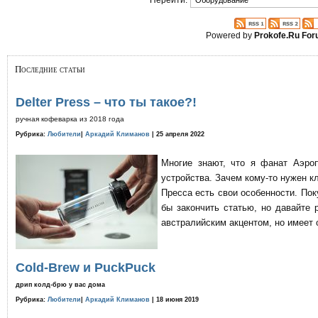
Powered by
Prokofe.Ru Fo
Последние статьи
Delter Press – что ты такое?!
ручная кофеварка из 2018 года
Рубрика:
Любители
|
Аркадий Климанов
| 25 апреля 2022
Многие знают, что я фанат Аэро
устройства. Зачем кому-то нужен к
Пресса есть свои особенности. По
бы закончить статью, но давайте 
австралийским акцентом, но имеет 
Cold-Brew и PuckPuck
дрип колд-брю у вас дома
Рубрика:
Любители
|
Аркадий Климанов
| 18 июня 2019