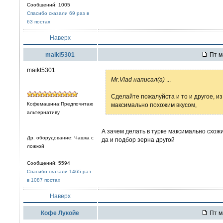
Сообщений: 1005
Спасибо сказали 69 раз в
63 постах
Наверх
maikl5301
Пт м
maikl5301
Mr.Vlad написал(а)
...
Сделайте пожалуйста и то и другое, из
Кофемашина:Предпочитаю
максимально похожим вкусом,
альтернативу
А зачем делать в турке максимально схожи
Др. оборудование: Чашка с
да и подбор зерна другой
ложкой
Сообщений: 5594
Спасибо сказали 1465 раз
в 1087 постах
Наверх
Кофе Лукойе
Пт м