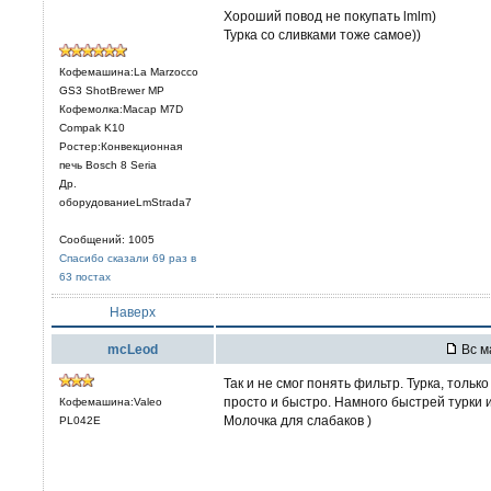
Хороший повод не покупать lmlm)
Турка со сливками тоже самое))
Кофемашина:La Marzocco
GS3 ShotBrewer MP
Кофемолка:Macap M7D
Compak K10
Ростер:Конвекционная
печь Bosch 8 Seria
Др.
оборудованиеLmStrada7
Сообщений: 1005
Спасибо сказали 69 раз в
63 постах
Наверх
mcLeod
Вс м
Так и не смог понять фильтр. Турка, только
просто и быстро. Намного быстрей турки и
Кофемашина:Valeo
Молочка для слабаков )
PL042E