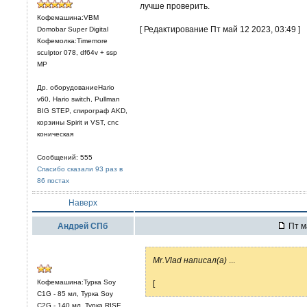
лучше проверить.
Кофемашина:VBM
[ Редактирование Пт май 12 2023, 03:49 ]
Domobar Super Digital
Кофемолка:Timemore
sculptor 078, df64v + ssp
MP
Др. оборудованиеHario
v60, Hario switch, Pullman
BIG STEP, спирограф AKD,
корзины Spirit и VST, cnc
коническая
Сообщений: 555
Спасибо сказали 93 раз в
86 постах
Наверх
Андрей СПб
Пт м
Mr.Vlad написал(а)
...
Кофемашина:Турка Soy
[
C1G - 85 мл, Турка Soy
C2G - 140 мл, Турка RISE