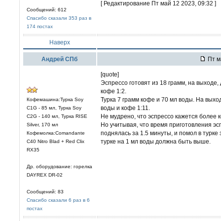
[ Редактирование Пт май 12 2023, 09:32 ]
Сообщений: 612
Спасибо сказали 353 раз в
174 постах
Наверх
Андрей СПб
Пт м
[quote]
Эспрессо готовят из 18 грамм, на выходе
кофе 1:2.
Турка 7 грамм кофе и 70 мл воды. На вых
Кофемашина:Турка Soy
воды и кофе 1:11.
C1G - 85 мл, Турка Soy
Не мудрено, что эспрессо кажется более
C2G - 140 мл, Турка RISE
Но учитывая, что время приготовления эс
Silver, 170 мл
поднялась за 1.5 минуты, и помол в турке
Кофемолка:Comandante
турке на 1 мл воды должна быть выше.
C40 Nitro Blad + Red Clix
RX35
Др. оборудование: горелка
DAYREX DR-02
Сообщений: 83
Спасибо сказали 6 раз в 6
постах