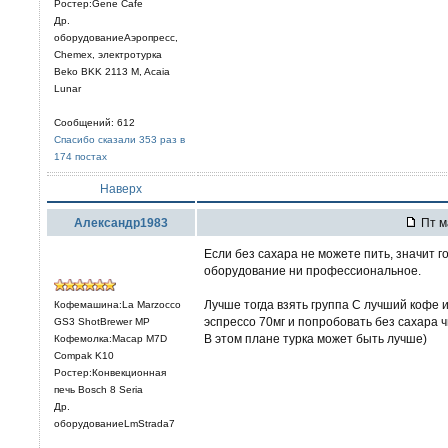
Ростер:Gene Cafe
Др.
оборудованиеАэропресс,
Chemex, электротурка
Beko BKK 2113 M, Acaia
Lunar
Сообщений: 612
Спасибо сказали 353 раз в
174 постах
Наверх
Александр1983
Пт м
Если без сахара не можете пить, значит г
оборудование ни профессиональное.
Лучше тогда взять группа С лучший кофе и
Кофемашина:La Marzocco
эспрессо 70мг и попробовать без сахара ч
GS3 ShotBrewer MP
В этом плане турка может быть лучше)
Кофемолка:Macap M7D
Compak K10
Ростер:Конвекционная
печь Bosch 8 Seria
Др.
оборудованиеLmStrada7