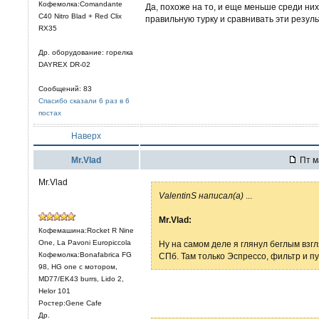
Кофемолка:Comandante
Да, похоже на то, и еще меньше среди них
C40 Nitro Blad + Red Clix
правильную турку и сравнивать эти резуль
RX35
Др. оборудование: горелка
DAYREX DR-02
Сообщений: 83
Спасибо сказали 6 раз в 6
постах
Наверх
Mr.Vlad
Пт м
Mr.Vlad
ValentinS написал(а)
...
Mr.Vlad:
Кофемашина:Rocket R Nine
One, La Pavoni Europiccola
Ну на самом деле я глянул беглым взгл
Кофемолка:Bonafabrica FG
СПб. Там только Эспрессо, фильтр и п
98, HG one с мотором,
MD77/EK43 burrs, Lido 2,
Helor 101
Ростер:Gene Cafe
Др.