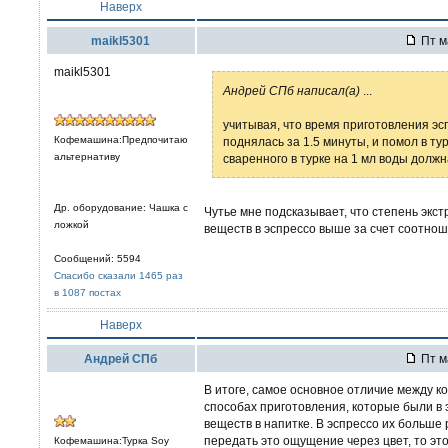
Наверх
maikl5301
Пт м
maikl5301
Андрей СПб написал(а)
...
учитывая, что время приготовления эс
Кофемашина:Предпочитаю
поднялась за 1.5 минуты, и помол в т
альтернативу
сваренного в турке на 1 мл воды долж
Др. оборудование: Чашка с
Чутье мне подсказывает, что степень экс
ложкой
веществ в эспрессо выше за счет соотно
Сообщений: 5594
Спасибо сказали 1465 раз
в 1087 постах
Наверх
Андрей СПб
Пт м
В итоге, самое основное отличие между коф
способах приготовления, которые были в 
веществ в напитке. В эспрессо их больше 
передать это ощущение через цвет, то эт
Кофемашина:Турка Soy