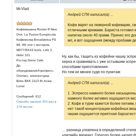
Mr.Vlad
Андрей СПб написал(а)
...
Кофе варят на леверной кофеварке, см
Кофемашина:Rocket R Nine
отличными кремами. Бариста готовил к
One, La Pavoni Europiccola
напитка около 40 грамм. Принес его д
Кофемолка:Bonafabrica FG
мл, и вот ощущения (между пробами де
98, HG one с мотором,
MD77/EK43 burrs, Lido 2,
Helor 101
Ну, как бы, тащить из кофейни чашку эспр
Ростер:Gene Cafe
зерна и сравнивать с уже остывшим эспрес
Др.
способами приготовления.
оборудованиеАэропресс,
Но тем не менее судя по пунктам:
Chemex, электротурка
Beko BKK 2113 M, Acaia
Андрей СПб написал(а)
...
Lunar
1. Эспрессо намного более насыщенный
Сообщений: 612
намного более активно ощущаются кисл
Спасибо сказали 353 раз в
2. Кофе в турке кажется более питким
174 постах
нет такой концентрации кофейных веще
чашки ощущается приятная бархатисто
… разница уловлена в определеной степен
«питкий» вариант. Гораздо более «юзер ф