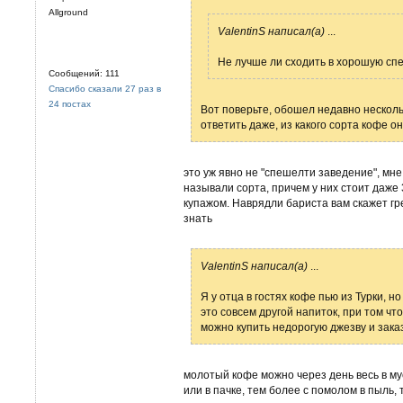
Allground
ValentinS написал(а)
...
Не лучше ли сходить в хорошую сп
Сообщений: 111
Спасибо сказали 27 раз в
24 постах
Вот поверьте, обошел недавно нескольк
ответить даже, из какого сорта кофе о
это уж явно не "спешелти заведение", мне
называли сорта, причем у них стоит даж
купажом. Наврядли бариста вам скажет гре
знать
ValentinS написал(а)
...
Я у отца в гостях кофе пью из Турки, 
это совсем другой напиток, при том что
можно купить недорогую джезву и заказ
молотый кофе можно через день весь в му
или в пачке, тем более с помолом в пыль,