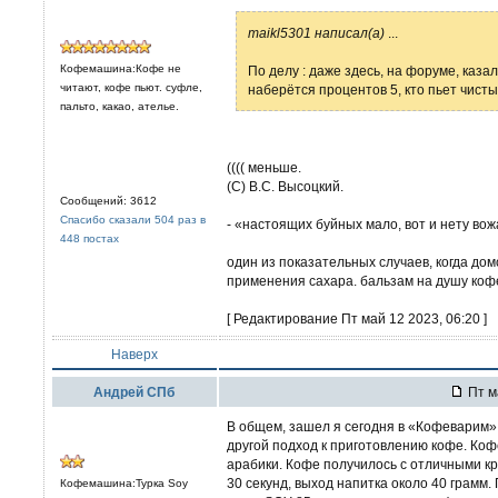
maikl5301 написал(а)
...
Кофемашина:Кофе не
По делу : даже здесь, на форуме, каз
читают, кофе пьют. суфле,
наберётся процентов 5, кто пьет чисты
пальто, какао, ателье.
(((( меньше.
(C) В.С. Высоцкий.
Сообщений: 3612
Спасибо сказали 504 раз в
- «настоящих буйных мало, вот и нету вож
448 постах
один из показательных случаев, когда дом
применения сахара. бальзам на душу коф
[ Редактирование Пт май 12 2023, 06:20 ]
Наверх
Андрей СПб
Пт м
В общем, зашел я сегодня в «Кофеварим» н
другой подход к приготовлению кофе. Коф
арабики. Кофе получилось с отличными кр
30 секунд, выход напитка около 40 грамм.
Кофемашина:Турка Soy