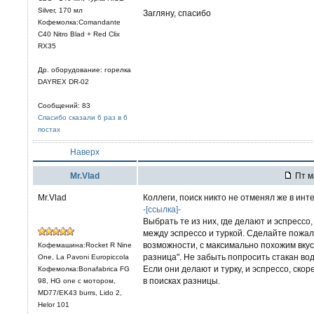
Silver, 170 мл
Загляну, спасибо
Кофемолка:Comandante
C40 Nitro Blad + Red Clix
RX35
Др. оборудование: горелка
DAYREX DR-02
Сообщений: 83
Спасибо сказали 6 раз в 6
постах
Наверх
Mr.Vlad
Пт м
Mr.Vlad
Коллеги, поиск никто не отменял же в инт
-[ссылка]-
Выбрать те из них, где делают и эспрессо
между эспрессо и туркой. Сделайте пожалу
возможности, с максимально похожим вкус
Кофемашина:Rocket R Nine
разница". Не забыть попросить стакан во
One, La Pavoni Europiccola
Если они делают и турку, и эспрессо, скор
Кофемолка:Bonafabrica FG
в поисках разницы.
98, HG one с мотором,
MD77/EK43 burrs, Lido 2,
Helor 101