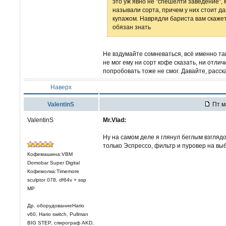
это уж явно не "спешелти заведение", 
называли сорта, причем у них стоит 
купажом. Наврядли бариста вам скажет 
обязан знать
Не вздумайте сомневаться, всё именно та
не мог ему ни сорт кофе сказать, ни отли
попробовать тоже не смог. Давайте, расска
Наверх
ValentinS
Пт м
ValentinS
Mr.Vlad:
Ну на самом деле я глянул беглым взглядо
только Эспрессо, фильтр и пуровер на вы
Кофемашина:VBM
Domobar Super Digital
Кофемолка:Timemore
sculptor 078, df64v + ssp
MP
Др. оборудованиеHario
v60, Hario switch, Pullman
BIG STEP, спирограф AKD,