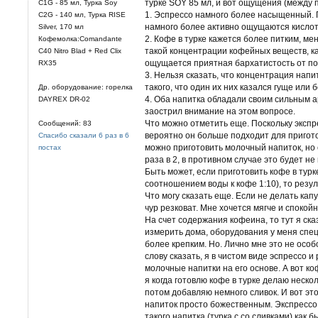
турке SOY 85 мл, и вот ощущения (между 
C1G - 85 мл, Турка Soy
1. Эспрессо намного более насыщенный. П
C2G - 140 мл, Турка RISE
намного более активно ощущаются кислоты
Silver, 170 мл
2. Кофе в турке кажется более питким, м
Кофемолка:Comandante
такой концентрации кофейных веществ, ка
C40 Nitro Blad + Red Clix
ощущается приятная бархатистость от по
RX35
3. Нельзя сказать, что концентрация напи
такого, что один их них казался гуще или 
Др. оборудование: горелка
4. Оба напитка обладали своим сильным ар
DAYREX DR-02
заострил внимание на этом вопросе.
Что можно отметить еще. Поскольку эксп
Сообщений: 83
вероятно он больше подходит для пригото
Спасибо сказали 6 раз в 6
можно приготовить молочный напиток, но 
постах
раза в 2, в противном случае это будет не
Быть может, если приготовить кофе в турк
соотношением воды к кофе 1:10), то резул
Что могу сказать еще. Если не делать капу
чур резковат. Мне хочется мягче и спокойн
На счет содержания кофеина, то тут я сказ
измерить дома, оборудования у меня спе
более крепким. Но. Лично мне это не особо
слову сказать, я в чистом виде эспрессо 
молочные напитки на его основе. А вот коф
я когда готовлю кофе в турке делаю нескол
потом добавляю немного сливок. И вот это
напиток просто божественным. Экспрессо
такого напитка (турка с со сливками) ка