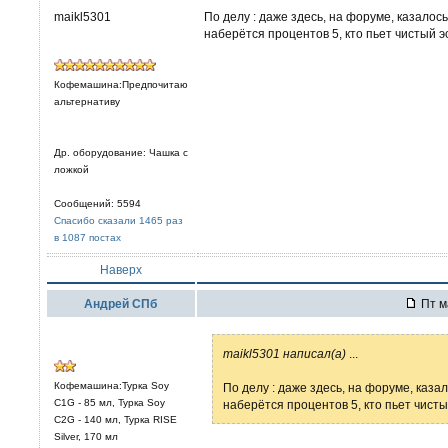
maikl5301
По делу : даже здесь, на форуме, казало
наберётся процентов 5, кто пьет чистый э
Кофемашина:Предпочитаю
альтернативу
Др. оборудование: Чашка с
ложкой
Сообщений: 5594
Спасибо сказали 1465 раз
в 1087 постах
Наверх
Андрей СПб
Пт м
maikl5301 написал(а)
...
Кофемашина:Турка Soy
По делу : даже здесь, на форуме, каз
C1G - 85 мл, Турка Soy
наберётся процентов 5, кто пьет чисты
C2G - 140 мл, Турка RISE
Silver, 170 мл