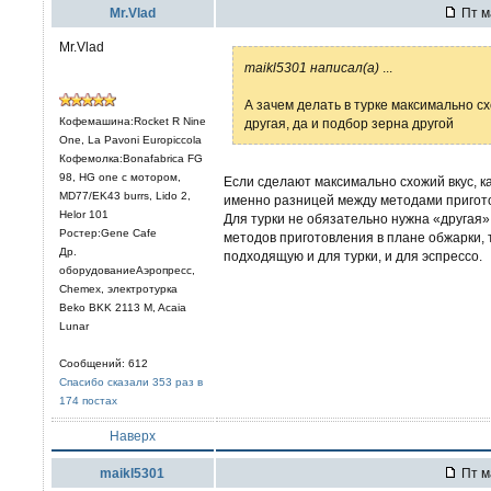
Mr.Vlad
Пт м
Mr.Vlad
maikl5301 написал(а)
...
А зачем делать в турке максимально сх
Кофемашина:Rocket R Nine
другая, да и подбор зерна другой
One, La Pavoni Europiccola
Кофемолка:Bonafabrica FG
98, HG one с мотором,
Если сделают максимально схожий вкус, ка
MD77/EK43 burrs, Lido 2,
именно разницей между методами пригот
Helor 101
Для турки не обязательно нужна «другая»
Ростер:Gene Cafe
методов приготовления в плане обжарки, т
Др.
подходящую и для турки, и для эспрессо.
оборудованиеАэропресс,
Chemex, электротурка
Beko BKK 2113 M, Acaia
Lunar
Сообщений: 612
Спасибо сказали 353 раз в
174 постах
Наверх
maikl5301
Пт м