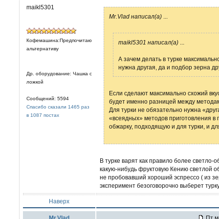
maikl5301
Mr.Vlad написал(а)
...
Кофемашина:Предпочитаю
maikl5301 написал(а)
...
альтернативу
А зачем делать в турке максимально
нужна другая, да и подбор зерна др
Др. оборудование: Чашка с
ложкой
Если сделают максимально схожий вкус,
Сообщений: 5594
будет именно разницей между метода
Спасибо сказали 1465 раз
Для турки не обязательно нужна «друг
в 1087 постах
«всеядных» методов приготовления в п
обжарку, подходящую и для турки, и дл
В турке варят как правило более светло-о
какую-нибудь фруктовую Кению светлой обж
не пробовавший хороший эспрессо ( из з
эксперимент безоговорочно выберет турку
Наверх
Mr.Vlad
Пт м