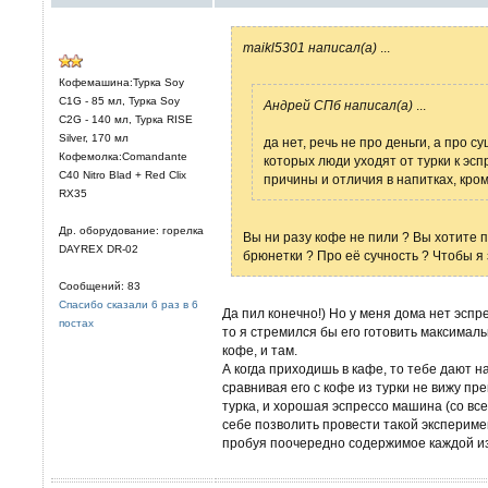
maikl5301 написал(а)
...
Кофемашина:Турка Soy
C1G - 85 мл, Турка Soy
Андрей СПб написал(а)
...
C2G - 140 мл, Турка RISE
Silver, 170 мл
да нет, речь не про деньги, а про су
Кофемолка:Comandante
которых люди уходят от турки к эсп
C40 Nitro Blad + Red Clix
причины и отличия в напитках, кро
RX35
Др. оборудование: горелка
Вы ни разу кофе не пили ? Вы хотите 
DAYREX DR-02
брюнетки ? Про её сучность ? Чтобы я
Сообщений: 83
Спасибо сказали 6 раз в 6
Да пил конечно!) Но у меня дома нет эспр
постах
то я стремился бы его готовить максималь
кофе, и там.
А когда приходишь в кафе, то тебе дают на
сравнивая его с кофе из турки не вижу пр
турка, и хорошая эспрессо машина (со вс
себе позволить провести такой эксперимен
пробуя поочередно содержимое каждой из