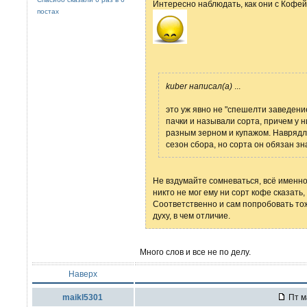
Интересно наблюдать, как они с Кофей 
постах
kuber написал(а)
...
это уж явно не "спешелти заведени
пачки и называли сорта, причем у 
разным зерном и купажом. Наврядли
сезон сбора, но сорта он обязан зн
Не вздумайте сомневаться, всё именно
никто не мог ему ни сорт кофе сказать,
Соответственно и сам попробовать тоже
духу, в чем отличие.
Много слов и все не по делу.
Наверх
maikl5301
Пт м