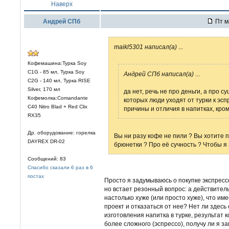
Наверх
Андрей СПб
Пт м
maikl5301 написал(а)
...
Кофемашина:Турка Soy
C1G - 85 мл, Турка Soy
Андрей СПб написал(а)
...
C2G - 140 мл, Турка RISE
Silver, 170 мл
да нет, речь не про деньги, а про су
Кофемолка:Comandante
которых люди уходят от турки к эсп
C40 Nitro Blad + Red Clix
причины и отличия в напитках, кро
RX35
Др. оборудование: горелка
Вы ни разу кофе не пили ? Вы хотите 
DAYREX DR-02
брюнетки ? Про её сучность ? Чтобы я
Сообщений: 83
Спасибо сказали 6 раз в 6
постах
Просто я задумываюсь о покупке экспрес
но встает резонный вопрос: а действител
настолько хуже (или просто хуже), что им
проект и отказаться от нее? Нет ли здес
изготовления напитка в турке, результат 
более сложного (эспрессо), получу ли я 