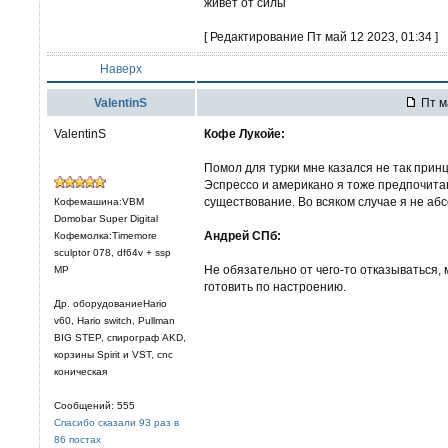
живет от силы
[ Редактирование Пт май 12 2023, 01:34 ]
Наверх
ValentinS
Пт м
ValentinS
Кофе Лукойе:
Помол для турки мне казался не так принц
Эспрессо и американо я тоже предпочитаю 
существование. Во всяком случае я не аб
Кофемашина:VBM
Domobar Super Digital
Андрей СПб:
Кофемолка:Timemore
sculptor 078, df64v + ssp
Не обязательно от чего-то отказываться, 
MP
готовить по настроению.
Др. оборудованиеHario
v60, Hario switch, Pullman
BIG STEP, спирограф AKD,
корзины Spirit и VST, cnc
коническая
Сообщений: 555
Спасибо сказали 93 раз в
86 постах