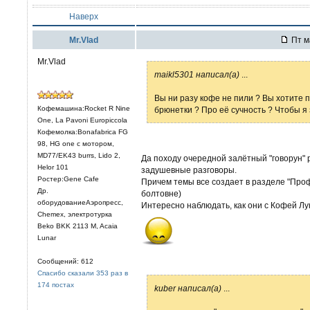
Наверх
Mr.Vlad
Пт м
Mr.Vlad
maikl5301 написал(а)
...
Вы ни разу кофе не пили ? Вы хотите 
Кофемашина:Rocket R Nine
брюнетки ? Про её сучность ? Чтобы я
One, La Pavoni Europiccola
Кофемолка:Bonafabrica FG
98, HG one с мотором,
MD77/EK43 burrs, Lido 2,
Да походу очередной залётный "говорун"
Helor 101
задушевные разговоры.
Ростер:Gene Cafe
Причем темы все создает в разделе "Про
Др.
болтовне)
оборудованиеАэропресс,
Интересно наблюдать, как они с Кофей Лук
Chemex, электротурка
Beko BKK 2113 M, Acaia
Lunar
Сообщений: 612
Спасибо сказали 353 раз в
174 постах
kuber написал(а)
...