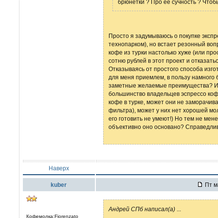
брюнетки ? Про её сучность ? Чтоб
Просто я задумываюсь о покупке эксп
технопарком), но встает резонный воп
кофе из турки настолько хуже (или про
сотню рублей в этот проект и отказат
Отказываясь от простого способа изгот
для меня приемлем, в пользу намного б
заметные желаемые преимущества? Ил
большинство владельцев эспрессо ко
кофе в турке, может они не заморачив
фильтра), может у них нет хорошей мо
его готовить не умеют!) Но тем не мене
объективно оно основано? Справедливо
Наверх
kuber
Пт м
Андрей СПб написал(а)
...
Кофемолка:Fiorenzato