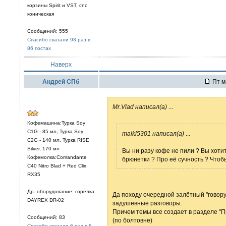
корзины Spirit и VST, cnc
коническая
Сообщений: 555
Спасибо сказали 93 раз в
86 постах
Наверх
Андрей СПб
Пт м
Mr.Vlad написал(а)
...
Кофемашина:Турка Soy
C1G - 85 мл, Турка Soy
maikl5301 написал(а)
...
C2G - 140 мл, Турка RISE
Silver, 170 мл
Вы ни разу кофе не пили ? Вы хоти
Кофемолка:Comandante
брюнетки ? Про её сучность ? Чтоб
C40 Nitro Blad + Red Clix
RX35
Др. оборудование: горелка
Да походу очередной залётный "говор
DAYREX DR-02
задушевные разговоры.
Причем темы все создает в разделе "
Сообщений: 83
(по болтовне)
Спасибо сказали 6 раз в 6