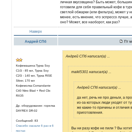
личная вкусовщина? Быть может, больши
готовили для себя правильный кофе в тур
светлой обжарки (или фильтра), может у 
менее, есть мнение, что эспрессо лучше,
оно? Может, все наоборот, как раз?
Наверх
Андрей СПб
Пт м
Андрей СПб написал(а)
...
Кофемашина:Турка Soy
C1G - 85 мл, Турка Soy
maikl5301 написал(а)
...
C2G - 140 мл, Турка RISE
Silver, 170 мл
Кофемолка:Comandante
Андрей СПб написал(а)
...
C40 Nitro Blad + Red Clix
RX35
да нет, речь не про деньги, а пр
из-за которых люди уходят от ту
Др. оборудование: горелка
же какие-то причины и отличия 
DAYREX DR-02
приготовления.
Сообщений: 83
Спасибо сказали 6 раз в 6
Вы ни разу кофе не пили ? Вы хоти
постах