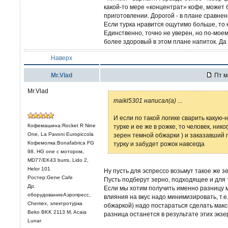
какой-то мере «концентрат» кофе, может 
приготовлении. Дорогой - в плане сравне
Если турка нравится ощутимо больше, то 
Единственно, точно не уверен, но по-моем
более здоровый в этом плане напиток. Да и
Наверх
Mr.Vlad
Пт м
Mr.Vlad
maikl5301 написал(а)
...
И если по такой логике сварить какую
Кофемашина:Rocket R Nine
турке и ее же в рожке, то человек, ни
One, La Pavoni Europiccola
зерен темной обжарки ) и заказавший
Кофемолка:Bonafabrica FG
турку и забудет рожок навсегда
98, HG one с мотором,
MD77/EK43 burrs, Lido 2,
Helor 101
Ну пусть для эспрессо возьмут такое же з
Ростер:Gene Cafe
Пусть подберут зерно, подходящее и для т
Др.
Если мы хотим получить именно разницу 
оборудованиеАэропресс,
влияния на вкус надо минимизировать, т.е.
Chemex, электротурка
обжаркой) надо постараться сделать макс
Beko BKK 2113 M, Acaia
разница останется в результате этих экзе
Lunar