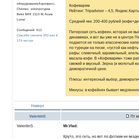
оборудованиеАэропресс,
Кофеварим
Chemex, электротурка
Рейтинг: Tripadvisor – 4,5, Яндекс.Карт
Beko BKK 2113 M, Acaia
Lunar
Средний чек: 200-400 рублей (кофе+де
Сообщений: 612
Питерская сеть кофеен, которая не выг
Спасибо сказали 353 раз в
динамиках, и вот вы уже не в центре П
174 постах
подаются не только классические напи
по-турецки на песке, «густой как нефт
рафы: сливочный, карамельный, апель
масала-кофе. В «Кофеварим» тоже раб
свежий и вкусный. Зерна (и молотый к
демократичной цене.
Плюсы: интересный выбор, демократич
Минусы: в кофейнях бывает медленно
Наверх
ValentinS
Пт м
ValentinS
Mr.Vlad:
Круто, это сеть, но вот по фоткам не везд