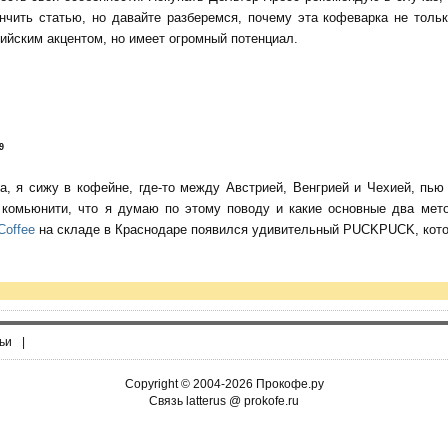
нчить статью, но давайте разберемся, почему эта кофеварка не тольк
ийским акцентом, но имеет огромный потенциал.
9
да, я сижу в кофейне, где-то между Австрией, Венгрией и Чехией, пь
о комьюнити, что я думаю по этому поводу и какие основные два мет
Coffee
на складе в Краснодаре появился удивительный PUCKPUCK, котор
ьи
|
Copyright © 2004-2026 Прокофе.ру
Связь latterus @ prokofe.ru