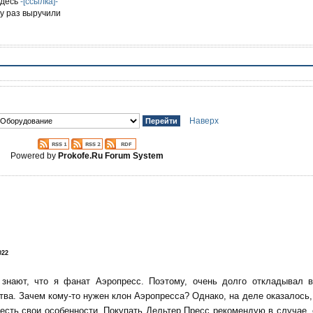
здесь
-[ссылка]-
у раз выручили
Наверх
Powered by
Prokofe.Ru Forum System
!
022
 знают, что я фанат Аэропресс. Поэтому, очень долго откладывал 
тва. Зачем кому-то нужен клон Аэропресса? Однако, на деле оказалось, 
есть свои особенности. Покупать Дельтер Пресс рекомендую в случае,