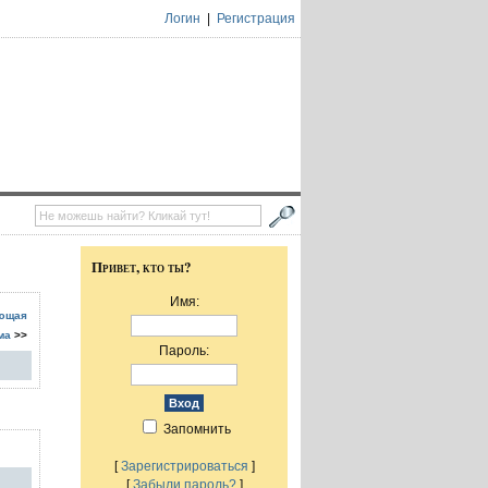
Логин
|
Регистрация
Привет, кто ты?
Имя:
ющая
ма
>>
Пароль:
Запомнить
[
Зарегистрироваться
]
[
Забыли пароль?
]