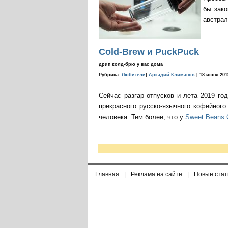
бы зако
австрал
Cold-Brew и PuckPuck
дрип колд-брю у вас дома
Рубрика:
Любители
|
Аркадий Климанов
| 18 июня 201
Сейчас разгар отпусков и лета 2019 го
прекрасного русско-язычного кофейног
человека. Тем более, что у
Sweet Beans 
Главная
|
Реклама на сайте
|
Новые стат