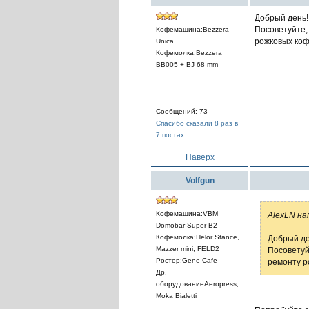
Добрый день!
Посоветуйте,
Кофемашина:Bezzera
рожковых кофе
Unica
Кофемолка:Bezzera
BB005 + BJ 68 mm
Сообщений: 73
Спасибо сказали 8 раз в
7 постах
Наверх
Volfgun
Кофемашина:VBM
AlexLN на
Domobar Super B2
Кофемолка:Helor Stance,
Добрый де
Mazzer mini, FELD2
Посоветуй
Ростер:Gene Cafe
ремонту ро
Др.
оборудованиеAeropress,
Moka Bialetti