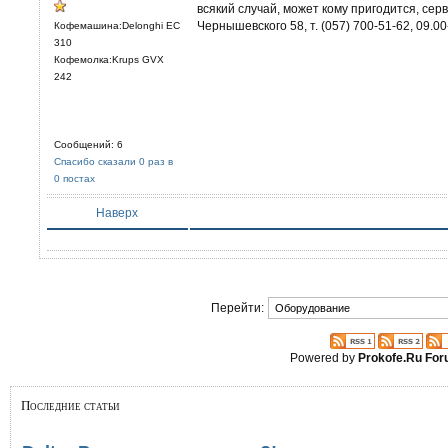
всякий случай, может кому пригодится, сер
Чернышевского 58, т. (057) 700-51-62, 09.00
Кофемашина:Delonghi EC
310
Кофемолка:Krups GVX
242
Сообщений: 6
Спасибо сказали 0 раз в
0 постах
Наверх
Перейти:
Powered by
Prokofe.Ru Fo
Последние статьи