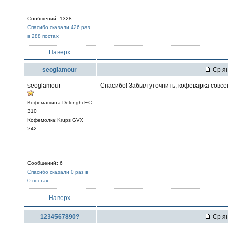
Сообщений: 1328
Спасибо сказали 426 раз
в 288 постах
Наверх
seoglamour
Ср ян
seoglamour
Спасибо! Забыл уточнить, кофеварка совсем
Кофемашина:Delonghi EC
310
Кофемолка:Krups GVX
242
Сообщений: 6
Спасибо сказали 0 раз в
0 постах
Наверх
1234567890?
Ср ян