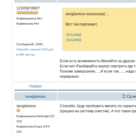
1234567890?
seoglamour написал(а)
...
Кофемашина:Нет
Кофемолка:Нет
Вот так подтекает,
-[ссылка]-
-[ссылка]-
Сообщений: 3340
Спасибо сказали 524 раз
в 480 постах
Если есть возможность-Меняйте на другую 
Если нет-Разбирайте корпус смотреть где 
Похоже заморозили......И если так........н
нормально
Наверх
seoglamour
Ср ян
seoglamour
Спасибо, буду пробовать менять по гаранти
(грешил на систему очистки). А что такое г
Кофемашина:Delonghi EC
310
Кофемолка:Krups GVX
242