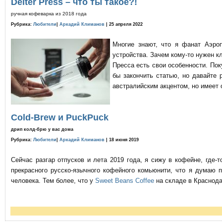
Delter Press – что ты такое?!
ручная кофеварка из 2018 года
Рубрика:
Любители
|
Аркадий Климанов
| 25 апреля 2022
Многие знают, что я фанат Аэро
устройства. Зачем кому-то нужен к
Пресса есть свои особенности. По
бы закончить статью, но давайте 
австралийским акцентом, но имеет 
Cold-Brew и PuckPuck
дрип колд-брю у вас дома
Рубрика:
Любители
|
Аркадий Климанов
| 18 июня 2019
Сейчас разгар отпусков и лета 2019 года, я сижу в кофейне, где
прекрасного русско-язычного кофейного комьюнити, что я думаю 
человека. Тем более, что у
Sweet Beans Coffee
на складе в Краснода