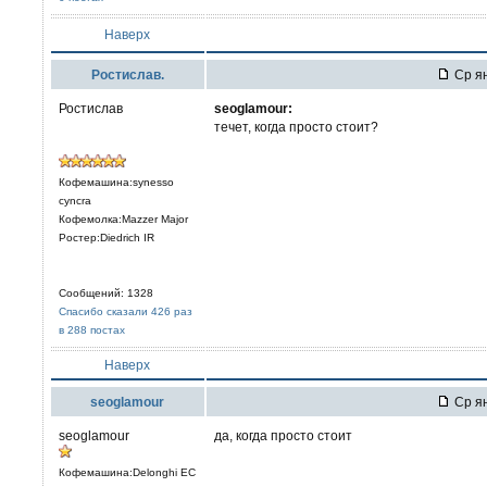
Наверх
Ростислав.
Ср ян
Ростислав
seoglamour:
течет, когда просто стоит?
Кофемашина:synesso
cyncra
Кофемолка:Mazzer Major
Ростер:Diedrich IR
Сообщений: 1328
Спасибо сказали 426 раз
в 288 постах
Наверх
seoglamour
Ср ян
seoglamour
да, когда просто стоит
Кофемашина:Delonghi EC