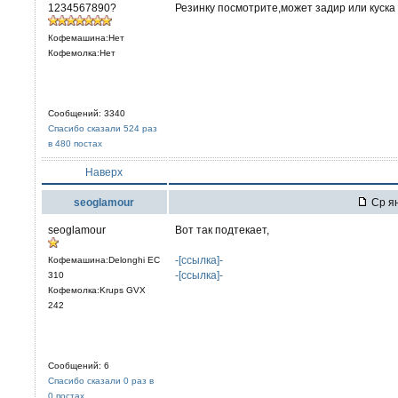
1234567890?
Резинку посмотрите,может задир или куска
Кофемашина:Нет
Кофемолка:Нет
Сообщений: 3340
Спасибо сказали 524 раз
в 480 постах
Наверх
seoglamour
Ср ян
seoglamour
Вот так подтекает,
-[ссылка]-
Кофемашина:Delonghi EC
-[ссылка]-
310
Кофемолка:Krups GVX
242
Сообщений: 6
Спасибо сказали 0 раз в
0 постах