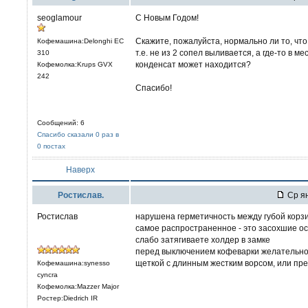
seoglamour
С Новым Годом!
Скажите, пожалуйста, нормально ли то, что
Кофемашина:Delonghi EC
т.е. не из 2 сопел выливается, а где-то в 
310
конденсат может находится?
Кофемолка:Krups GVX
242
Спасибо!
Сообщений: 6
Спасибо сказали 0 раз в
0 постах
Наверх
Ростислав.
Ср ян
Ростислав
нарушена герметичность между губой корз
самое распространенное - это засохшие ос
слабо затягиваете холдер в замке
перед выключением кофеварки желательно 
щеткой с длинным жестким ворсом, или пр
Кофемашина:synesso
cyncra
Кофемолка:Mazzer Major
Ростер:Diedrich IR