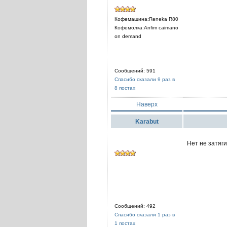
Кофемашина:Reneka R80
Кофемолка:Anfim caimano
on demand
Сообщений: 591
Спасибо сказали 9 раз в
8 постах
Наверх
Karabut
Нет не затяг
Сообщений: 492
Спасибо сказали 1 раз в
1 постах