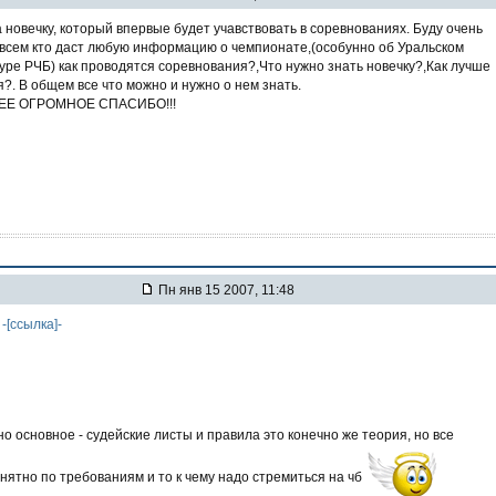
 новечку, который впервые будет учавствовать в соревнованиях. Буду очень
всем кто даст любую информацию о чемпионате,(особунно об Уральском
уре РЧБ) как проводятся соревнования?,Что нужно знать новечку?,Как лучше
?. В общем все что можно и нужно о нем знать.
ЕЕ ОГРОМНОЕ СПАСИБО!!!
Пн янв 15 2007, 11:48
а
-[ссылка]-
о основное - судейские листы и правила это конечно же теория, но все
нятно по требованиям и то к чему надо стремиться на чб