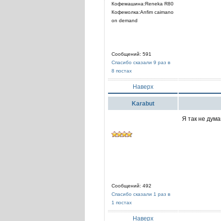
Кофемашина:Reneka R80
Кофемолка:Anfim caimano
on demand
Сообщений: 591
Спасибо сказали 9 раз в
8 постах
Наверх
Karabut
Я так не дума
Сообщений: 492
Спасибо сказали 1 раз в
1 постах
Наверх