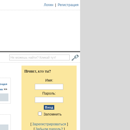
Логин
|
Регистрация
Привет, кто ты?
Имя:
ющая
ма
>>
Пароль:
Запомнить
[
Зарегистрироваться
]
[
Забыли пароль?
]