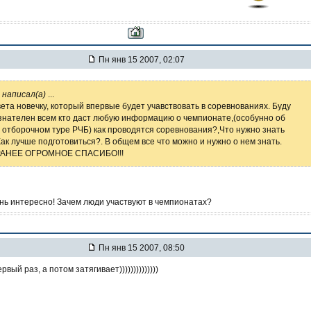
Пн янв 15 2007, 02:07
 написал(а)
...
ета новечку, который впервые будет учавствовать в соревнованиях. Буду
знателен всем кто даст любую информацию о чемпионате,(особунно об
 отборочном туре РЧБ) как проводятся соревнования?,Что нужно знать
Как лучше подготовиться?. В общем все что можно и нужно о нем знать.
АНЕЕ ОГРОМНОЕ СПАСИБО!!!
ень интересно! Зачем люди участвуют в чемпионатах?
Пн янв 15 2007, 08:50
вый раз, а потом затягивает))))))))))))))