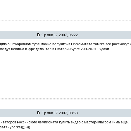
Ср янв 17 2007, 06:22
ию о Отборочном туре можно получить в Оргкомитете,там же все расскажут 
введут новичка в курс дела. тел в Екатеринбурге 290-20-20. Удачи
Ср янв 17 2007, 08:58
низаторов Российского чемпионата купить видео с мастер-классом Тима еще...
затянуло же))))))))