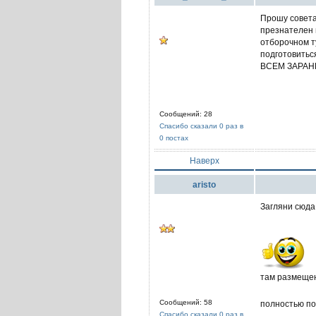
Прошу совета
презнателен 
отборочном т
подготовиться
ВСЕМ ЗАРАН
Сообщений: 28
Спасибо сказали 0 раз в
0 постах
Наверх
aristo
Загляни сюд
там размещен
Сообщений: 58
полностью по
Спасибо сказали 0 раз в