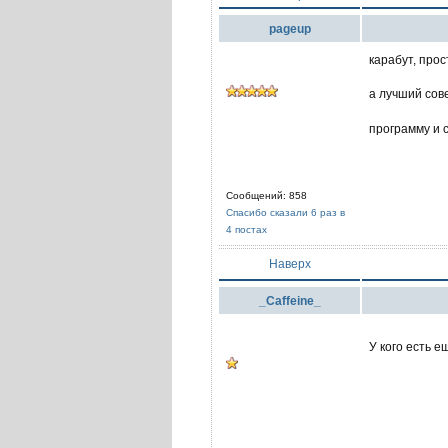
pageup
карабут, прос
а лучший сов
программу и 
Сообщений: 858
Спасибо сказали 6 раз в
4 постах
Наверх
_Caffeine_
У кого есть е