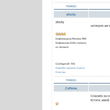
Наверх
afucky
afucky
затянуло аж
Кофемашина:Reneka R80
Кофемолка:Anfim caimano
on demand
Сообщений: 591
Спасибо сказали 9 раз в
8 постах
Наверх
_Caffeine_
Спасибо за с
Кстати, како