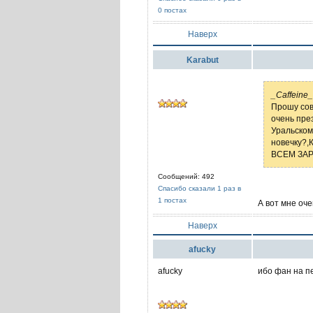
0 постах
Наверх
Karabut
_Caffeine_
Прошу сов
очень пре
Уральском
новечку?,
ВСЕМ ЗАР
Сообщений: 492
Спасибо сказали 1 раз в
1 постах
А вот мне оч
Наверх
afucky
afucky
ибо фан на пер