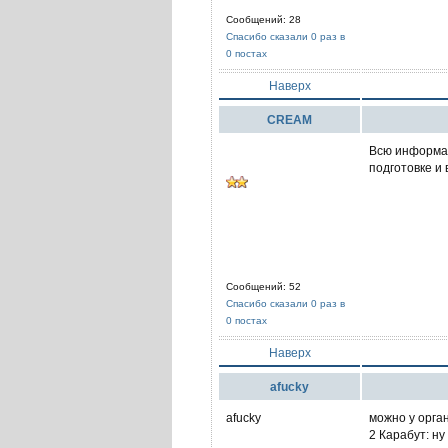
Сообщений: 28
Спасибо сказали 0 раз в
0 постах
Наверх
CREAM
Всю информац
подготовке и 
Сообщений: 52
Спасибо сказали 0 раз в
0 постах
Наверх
afucky
afucky
можно у орга
2 Карабут: ну 