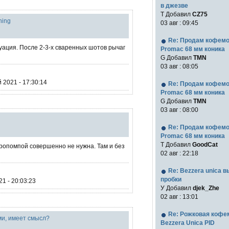
в джезве
Т Добавил
CZ75
hing
03 авг : 09:45
Re: Продам кофем
ация. После 2-3-х сваренных шотов рычаг
Promac 68 мм коника
G Добавил
TMN
03 авг : 08:05
 2021 - 17:30:14
Re: Продам кофем
Promac 68 мм коника
G Добавил
TMN
03 авг : 08:00
Re: Продам кофем
Promac 68 мм коника
T Добавил
GoodCat
ропомпой совершенно не нужна. Там и без
02 авг : 22:18
Re: Bezzera unica 
пробки
1 - 20:03:23
У Добавил
djek_Zhe
02 авг : 13:01
Re: Рожковая коф
ми, имеет смысл?
Bezzera Unica PID