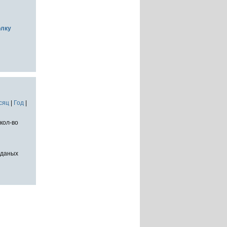
олку
сяц
|
Год
|
кол-во
тданых