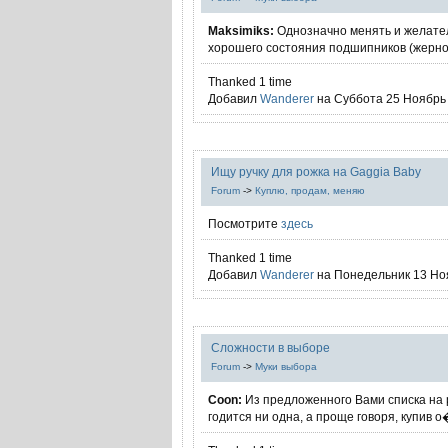
Maksimiks:
Однозначно менять и желател
хорошего состояния подшипников (жернов
Thanked 1 time
Добавил
Wanderer
на Суббота 25 Ноябрь 
Ищу ручку для рожка на Gaggia Baby
Forum
->
Куплю, продам, меняю
Посмотрите
здесь
Thanked 1 time
Добавил
Wanderer
на Понедельник 13 Ноя
Сложности в выборе
Forum
->
Муки выбора
Coon:
Из предложенного Вами списка на
годится ни одна, а проще говоря, купив о�