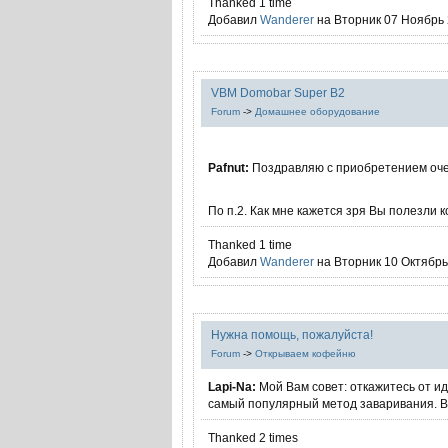
Thanked 1 time
Добавил
Wanderer
на Вторник 07 Ноябрь 2
VBM Domobar Super B2
Forum
->
Домашнее оборудование
Pafnut:
Поздравляю с приобретением оч
По п.2. Как мне кажется зря Вы полезли 
Thanked 1 time
Добавил
Wanderer
на Вторник 10 Октябрь 
Нужна помощь, пожалуйста!
Forum
->
Открываем кофейню
Lapi-Na:
Мой Вам совет: откажитесь от ид
самый популярный метод заваривания. В.
Thanked 2 times