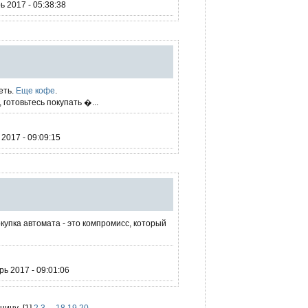
 2017 - 05:38:38
еть.
Еще кофе
.
 готовьтесь покупать �...
2017 - 09:09:15
купка автомата - это компромисс, который
ь 2017 - 09:01:06
аницу
[
1
]
2
3
...
18
19
20