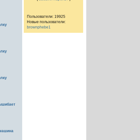
Пользователи: 19925
Новые пользователи:
олку
brownphebe1
олку
олку
вышибает
емашина