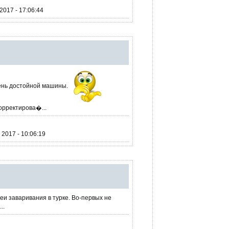
017 - 17:06:44
ень достойной машины.
корректирова�...
2017 - 10:06:19
еи заваривания в турке. Во-первых не
..