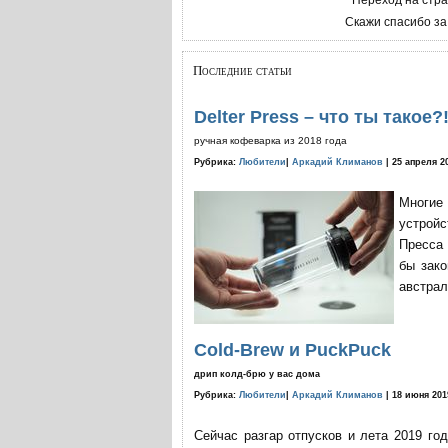
Скажи спасибо за
Последние статьи
Delter Press – что ты такое?
ручная кофеварка из 2018 года
Рубрика:
Любители
|
Аркадий Климанов
| 25 апреля 2
Многие
устройс
Пресса 
бы зако
австрал
Cold-Brew и PuckPuck
дрип колд-брю у вас дома
Рубрика:
Любители
|
Аркадий Климанов
| 18 июня 201
Сейчас разгар отпусков и лета 2019 го