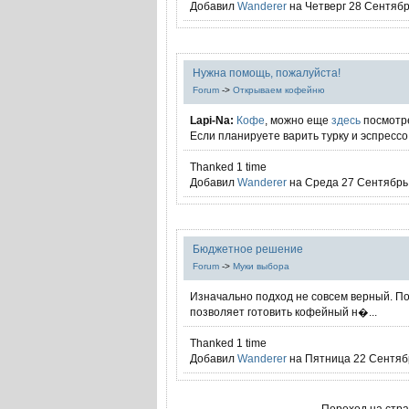
Добавил
Wanderer
на Четверг 28 Сентябрь
Нужна помощь, пожалуйста!
Forum
->
Открываем кофейню
Lapi-Na:
Кофе
, можно еще
здесь
посмотр
Если планируете варить турку и эспрессо,
Thanked 1 time
Добавил
Wanderer
на Среда 27 Сентябрь 
Бюджетное решение
Forum
->
Муки выбора
Изначально подход не совсем верный. По
позволяет готовить кофейный н�...
Thanked 1 time
Добавил
Wanderer
на Пятница 22 Сентябр
Переход на стр