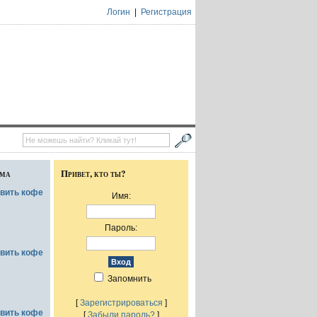
Логин
|
Регистрация
ума
Привет, кто ты?
овить кофе
Имя:
Пароль:
овить кофе
Запомнить
[
Зарегистрироваться
]
овить кофе
[
Забыли пароль?
]