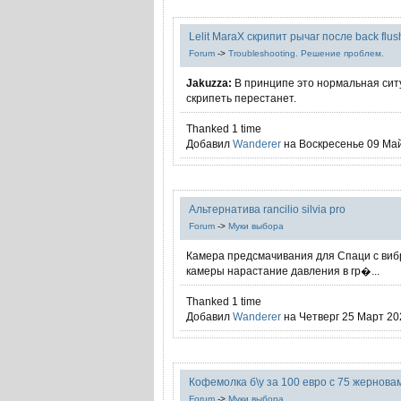
Lelit MaraX скрипит рычаг после back flus
Forum
->
Troubleshooting. Решение проблем.
Jakuzza:
В принципе это нормальная ситу
скрипеть перестанет.
Thanked 1 time
Добавил
Wanderer
на Воскресенье 09 Май
Альтернатива rancilio silvia pro
Forum
->
Муки выбора
Камера предсмачивания для Спаци с виб
камеры нарастание давления в гр�...
Thanked 1 time
Добавил
Wanderer
на Четверг 25 Март 202
Кофемолка б\у за 100 евро с 75 жернова
Forum
->
Муки выбора