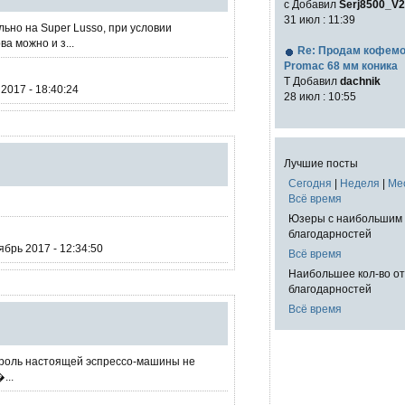
с Добавил
Serj8500_V2
31 июл : 11:39
ьно на Super Lusso, при условии
а можно и з...
Re: Продам кофем
Promac 68 мм коника
T Добавил
dachnik
2017 - 18:40:24
28 июл : 10:55
Лучшие посты
Сегодня
|
Неделя
|
Ме
Всё время
Юзеры с наибольшим 
благодарностей
брь 2017 - 12:34:50
Всё время
Наибольшее кол-во о
благодарностей
Всё время
 роль настоящей эспрессо-машины не
...