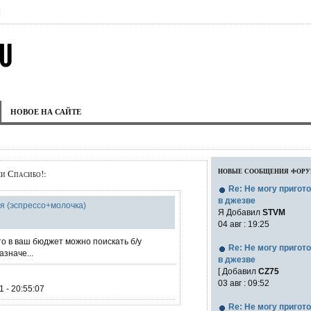
|
НОВОЕ НА САЙТЕ
новые сообщения фор
и Спасибо!:
Re: Не могу пригот
в джезве
я (эспрессо+молочка)
Я Добавил
STVM
04 авг : 19:25
то в ваш бюджет можно поискать б/у
Re: Не могу пригот
азначе...
в джезве
[ Добавил
CZ75
03 авг : 09:52
 - 20:55:07
Re: Не могу пригот