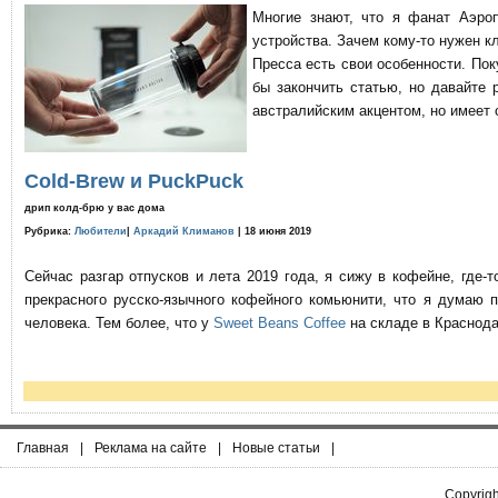
Многие знают, что я фанат Аэро
устройства. Зачем кому-то нужен к
Пресса есть свои особенности. По
бы закончить статью, но давайте 
австралийским акцентом, но имеет 
Cold-Brew и PuckPuck
дрип колд-брю у вас дома
Рубрика:
Любители
|
Аркадий Климанов
| 18 июня 2019
Сейчас разгар отпусков и лета 2019 года, я сижу в кофейне, где
прекрасного русско-язычного кофейного комьюнити, что я думаю 
человека. Тем более, что у
Sweet Beans Coffee
на складе в Краснода
Главная
|
Реклама на сайте
|
Новые статьи
|
Copyrig