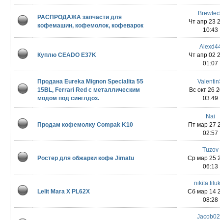
Brewtec
РАСПРОДАЖА запчасти для
Чт апр 23 
кофемашин, кофемолок, кофеварок
10:43
Alexd4
Куплю CEADO E37K
Чт апр 02 
01:07
Продана Eureka Mignon Specialita 55
Valenti
15BL, Ferrari Red с металлическим
Вс окт 26 
модом под синглдоз.
03:49
Nai
Продам кофемолку Compak K10
Пт мар 27 
02:57
Tuzov
Ростер для обжарки кофе Jimatu
Ср мар 25 
06:13
nikita.filu
Lelit Mara X PL62X
Сб мар 14 
08:28
Jacob0