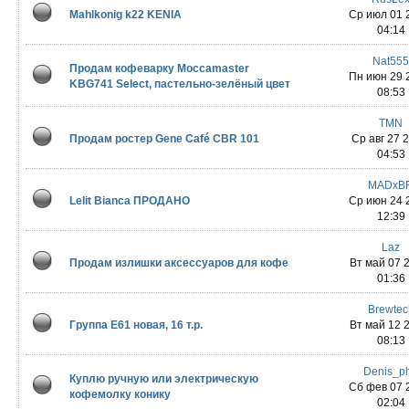
Mahlkonig k22 KENIA
Ср июл 01 
04:14
Nat55
Продам кофеварку Moccamaster
Пн июн 29 
KBG741 Select, пастельно-зелёный цвет
08:53
TMN
Продам ростер Gene Café CBR 101
Ср авг 27 
04:53
MADxB
Lelit Bianca ПРОДАНО
Ср июн 24 
12:39
Laz
Продам излишки аксессуаров для кофе
Вт май 07 
01:36
Brewtec
Группа E61 новая, 16 т.р.
Вт май 12 
08:13
Denis_p
Куплю ручную или электрическую
Сб фев 07 
кофемолку конику
02:04