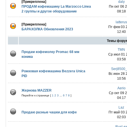
[Прикреплена]
daly
ПРОДАМ кофемашину La Marzocco Linea
Пн окт 06 
2 группы и другое оборудование
08:18
latteru
[Прикреплена]
Пт фев 03 
БАРАХОЛКА Обновления 2023
12:40
Темы фору
TMN
Продам кофемолку Promac 68 мм
Ср июл 01 
коника
03:58
Serj8500
Рожковая кофемашина Bezzera Unica
Вс июн 28 
PID
10:56
Aerio
Жернова MAZZER
Ср окт 09 
Перейти к странице [
1
2
3
...
6
7
8
]
04:17
Laz
Продаю разные чашки для кофе
Пт май 03 
02:03
RusLe