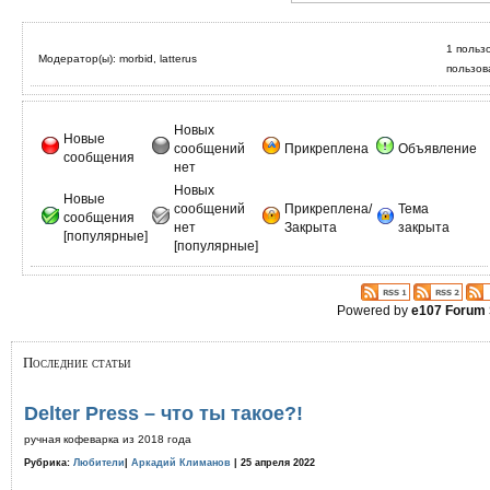
1 польз
Модератор(ы): morbid, latterus
пользов
Новых
Новые
сообщений
Прикреплена
Объявление
сообщения
нет
Новых
Новые
сообщений
Прикреплена/
Тема
сообщения
нет
Закрыта
закрыта
[популярные]
[популярные]
Powered by
e107 Forum
Последние статьи
Delter Press – что ты такое?!
ручная кофеварка из 2018 года
Рубрика:
Любители
|
Аркадий Климанов
| 25 апреля 2022