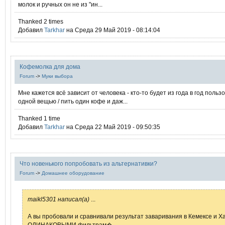
молок и ручных он не из "ин...
Thanked 2 times
Добавил
Tarkhar
на Среда 29 Май 2019 - 08:14:04
Кофемолка для дома
Forum
->
Муки выбора
Мне кажется всё зависит от человека - кто-то будет из года в год польз
одной вещью / пить один кофе и даж...
Thanked 1 time
Добавил
Tarkhar
на Среда 22 Май 2019 - 09:50:35
Что новенького попробовать из альтернативки?
Forum
->
Домашнее оборудование
maikl5301 написал(а)
...
А вы пробовали и сравнивали результат заваривания в Кемексе и Х
ОДИНАКОВЫМИ фильтрам�...