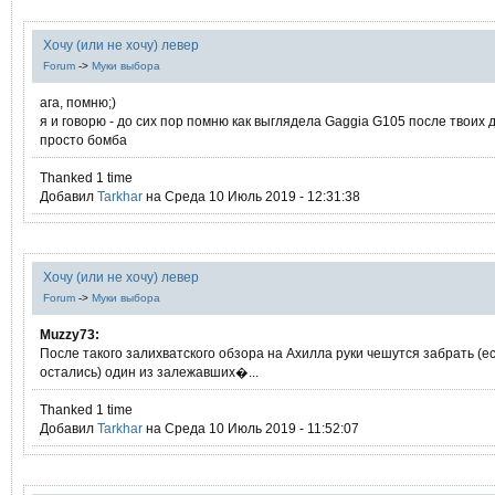
Хочу (или не хочу) левер
Forum
->
Муки выбора
ага, помню;)
я и говорю - до сих пор помню как выглядела Gaggia G105 после твоих 
просто бомба
Thanked 1 time
Добавил
Tarkhar
на Среда 10 Июль 2019 - 12:31:38
Хочу (или не хочу) левер
Forum
->
Муки выбора
Muzzy73:
После такого залихватского обзора на Ахилла руки чешутся забрать (е
остались) один из залежавших�...
Thanked 1 time
Добавил
Tarkhar
на Среда 10 Июль 2019 - 11:52:07