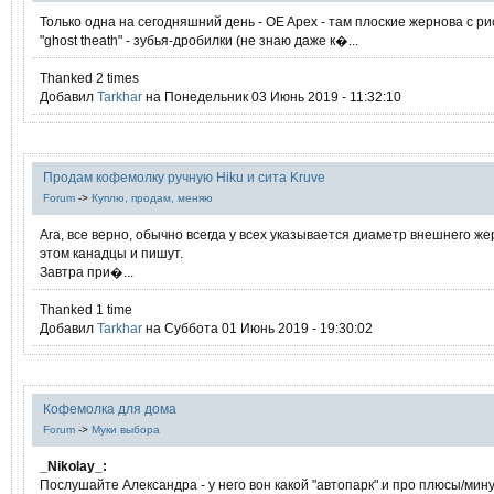
Только одна на сегодняшний день - OE Apex - там плоские жернова с р
"ghost theath" - зубья-дробилки (не знаю даже к�...
Thanked 2 times
Добавил
Tarkhar
на Понедельник 03 Июнь 2019 - 11:32:10
Продам кофемолку ручную Hiku и сита Kruve
Forum
->
Куплю, продам, меняю
Ага, все верно, обычно всегда у всех указывается диаметр внешнего же
этом канадцы и пишут.
Завтра при�...
Thanked 1 time
Добавил
Tarkhar
на Суббота 01 Июнь 2019 - 19:30:02
Кофемолка для дома
Forum
->
Муки выбора
_Nikolay_:
Послушайте Александра - у него вон какой "автопарк" и про плюсы/мин