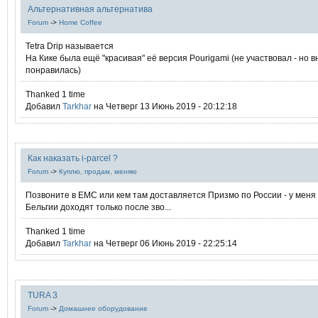
Альтернативная альтернатива
Forum
->
Home Coffee
Tetra Drip называется
На Кике была ещё "красивая" её версия Pourigami (не участвовал - но 
понравилась)
Thanked 1 time
Добавил
Tarkhar
на Четверг 13 Июнь 2019 - 20:12:18
Как наказать i-parcel ?
Forum
->
Куплю, продам, меняю
Позвоните в ЕМС или кем там доставляется Призмо по России - у меня
Бельгии доходят только после зво...
Thanked 1 time
Добавил
Tarkhar
на Четверг 06 Июнь 2019 - 22:25:14
TURA 3
Forum
->
Домашнее оборудование