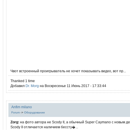
Чвот встроенный проигрыватель не хочет показывать видео, вот пр...
Thanked 1 time
Добавил
Dr. Morg
на Воскресенье 11 Июнь 2017 - 17:33:44
Anfim milano
Forum
->
Оборудование
Zorg:
на фото автора не Scody II, а обычный Super Caymano с новым 
Scody II отличается наличием бессту�...