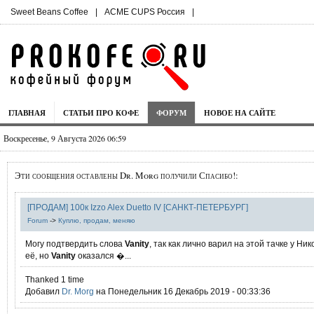
Sweet Beans Coffee
|
ACME CUPS Россия
|
ГЛАВНАЯ
СТАТЬИ ПРО КОФЕ
ФОРУМ
НОВОЕ НА САЙТЕ
Воскресенье, 9 Августа 2026 06:59
Эти сообщения оставлены Dr. Morg получили Спасибо!:
[ПРОДАМ] 100к Izzo Alex Duetto IV [САНКТ-ПЕТЕРБУРГ]
Forum
->
Куплю, продам, меняю
Могу подтвердить слова
Vanity
, так как лично варил на этой тачке у Ни
её, но
Vanity
оказался �...
Thanked 1 time
Добавил
Dr. Morg
на Понедельник 16 Декабрь 2019 - 00:33:36