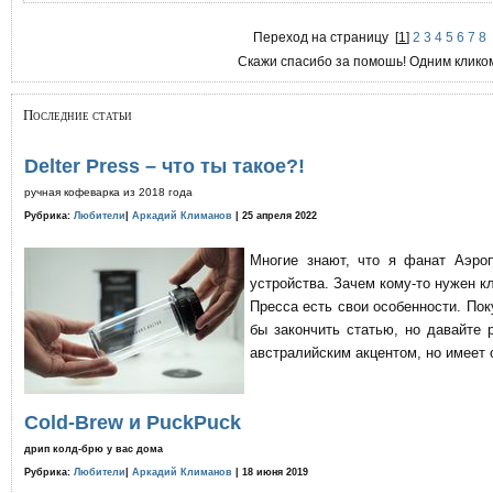
Переход на страницу
[
1
]
2
3
4
5
6
7
8
Скажи спасибо за помошь! Одним клико
Последние статьи
Delter Press – что ты такое?!
ручная кофеварка из 2018 года
Рубрика:
Любители
|
Аркадий Климанов
| 25 апреля 2022
Многие знают, что я фанат Аэро
устройства. Зачем кому-то нужен к
Пресса есть свои особенности. По
бы закончить статью, но давайте 
австралийским акцентом, но имеет 
Cold-Brew и PuckPuck
дрип колд-брю у вас дома
Рубрика:
Любители
|
Аркадий Климанов
| 18 июня 2019