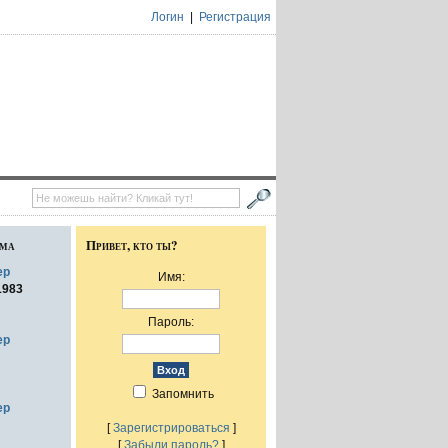
Логин
|
Регистрация
ума
Привет, кто ты?
ер
Имя:
1983
Пароль:
ер
Запомнить
ер
[
Зарегистрироваться
]
[
Забыли пароль?
]