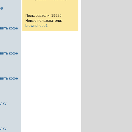
ер
Пользователи: 19925
Новые пользователи:
brownphebe1
овить кофе
овить кофе
овить кофе
олку
олку