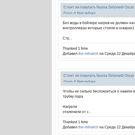
Стоит ли покупать Nuova Simonelli Osca
Forum
->
Муки выбора
Без воды в бойлере нагрев не должен нач
контроллерах которые стояли в оскарах1
Стр...
Thanked 1 time
Добавил
the-mihalich
на Среда 22 Декабрь
Стоит ли покупать Nuova Simonelli Osca
Forum
->
Муки выбора
Чтобы не сильно беспокоиться о накипи в 
трубку пара
Нагрели
отключили от с...
Thanked 1 time
Добавил
the-mihalich
на Среда 22 Декабрь