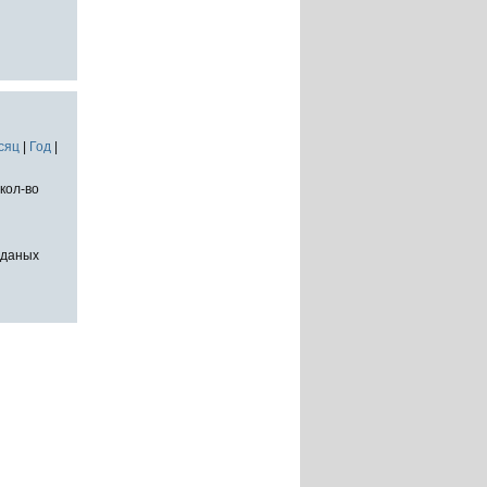
сяц
|
Год
|
кол-во
тданых