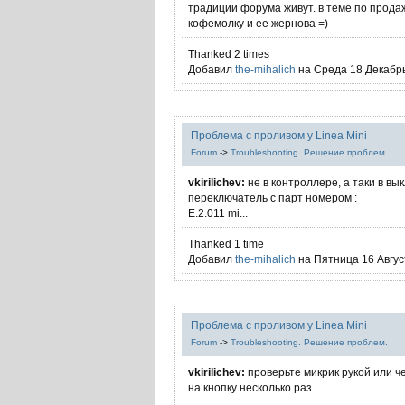
традиции форума живут. в теме по прод
кофемолку и ее жернова =)
Thanked 2 times
Добавил
the-mihalich
на Среда 18 Декабрь
Проблема с проливом у Linea Mini
Forum
->
Troubleshooting. Решение проблем.
vkirilichev:
не в контроллере, а таки в вы
переключатель с парт номером :
E.2.011 mi...
Thanked 1 time
Добавил
the-mihalich
на Пятница 16 Август
Проблема с проливом у Linea Mini
Forum
->
Troubleshooting. Решение проблем.
vkirilichev:
проверьте микрик рукой или ч
на кнопку несколько раз