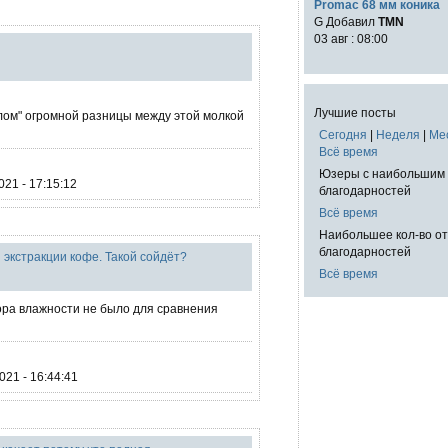
Promac 68 мм коника
G Добавил
TMN
03 авг : 08:00
Лучшие посты
елом" огромной разницы между этой молкой
Сегодня
|
Неделя
|
Ме
Всё время
Юзеры с наибольшим 
21 - 17:15:12
благодарностей
Всё время
Наибольшее кол-во о
благодарностей
экстракции кофе. Такой сойдёт?
Всё время
ора влажности не было для сравнения
21 - 16:44:41