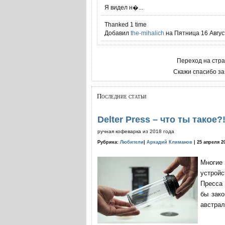
Я видел н�...
Thanked 1 time
Добавил
the-mihalich
на Пятница 16 Август
Переход на стр
Скажи спасибо за
Последние статьи
Delter Press – что ты такое?
ручная кофеварка из 2018 года
Рубрика:
Любители
|
Аркадий Климанов
| 25 апреля 2
Многие
устройс
Пресса 
бы зако
австрал