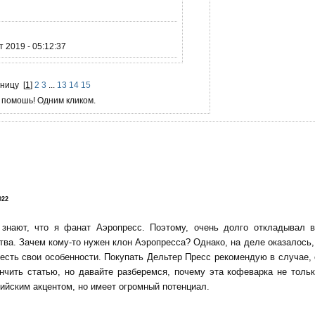
 2019 - 05:12:37
аницу
[
1
]
2
3
...
13
14
15
 помошь! Одним кликом.
!
022
 знают, что я фанат Аэропресс. Поэтому, очень долго откладывал 
тва. Зачем кому-то нужен клон Аэропресса? Однако, на деле оказалось, 
есть свои особенности. Покупать Дельтер Пресс рекомендую в случае,
нчить статью, но давайте разберемся, почему эта кофеварка не тольк
ийским акцентом, но имеет огромный потенциал.