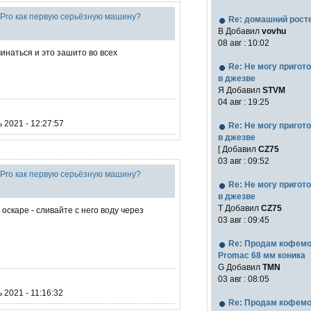
r Pro как первую серьёзную машину?
Re: домашний рост
В Добавил
vovhu
08 авг : 10:02
инаться и это зашито во всех
Re: Не могу пригот
в джезве
Я Добавил
STVM
04 авг : 19:25
 2021 - 12:27:57
Re: Не могу пригот
в джезве
[ Добавил
CZ75
03 авг : 09:52
r Pro как первую серьёзную машину?
Re: Не могу пригот
в джезве
Т Добавил
CZ75
оскаре - сливайте с него воду через
03 авг : 09:45
Re: Продам кофем
Promac 68 мм коника
G Добавил
TMN
03 авг : 08:05
 2021 - 11:16:32
Re: Продам кофем