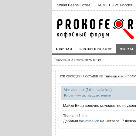
Sweet Beans Coffee
|
ACME CUPS Россия
ГЛАВНАЯ
СТАТЬИ ПРО КОФЕ
ФОРУМ
Суббота, 8 Августа 2026 10:39
Эти сообщения оставлены the-mihalich полу
Versalab m4 (full installation)
Forum
->
Куплю, продам, меняю
Майкл Бищт конечно молодец, но неуже
Thanked 1 time
Добавил
the-mihalich
на Четверг 17 Феврал