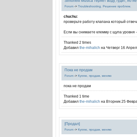
Simonelli Musica теряет воду, гудит, но 
Forum
->
Troubleshooting. Решение проблем.
chuchu:
проверьте работу клапана который отвеч
Если вы снимаете клемму с щупа уровня - 
Thanked 2 times
Добавил
the-mihalich
на Четверг 16 Апрель
Пока не продам
Forum
->
Куплю, продам, меняю
пока не продам
Thanked 1 time
Добавил
the-mihalich
на Вторник 25 Февра
[Продал]
Forum
->
Куплю, продам, меняю