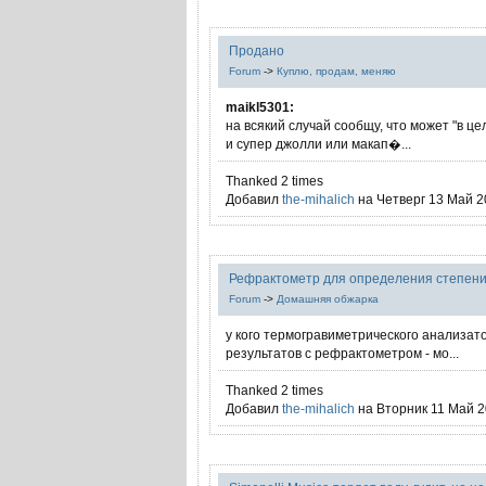
Продано
Forum
->
Куплю, продам, меняю
maikl5301:
на всякий случай сообщу, что может "в ц
и супер джолли или макап�...
Thanked 2 times
Добавил
the-mihalich
на Четверг 13 Май 20
Рефрактометр для определения степени 
Forum
->
Домашняя обжарка
у кого термогравиметрического анализат
результатов с рефрактометром - мо...
Thanked 2 times
Добавил
the-mihalich
на Вторник 11 Май 20