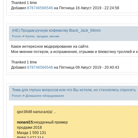
Thanked 1 time
Добавил
878746566546
на Пятница 16 Август 2019 - 22:24:58
(НЕ) Продам ручную кофемолку Black_Jack_68mm
Forum
->
Куплю, продам, меняю
Какое интересное модерирование на сайте.
Мое мнение потерли, а испражнения, отрыжки и блевотину троллей и х
Thanked 1 time
Добавил
878746566546
на Пятница 09 Август 2019 - 20:40:43
Тема для глупых вопросов или что Вы хотели, но стеснялись спросить
Forum
->
Домашнее оборудование
igor3648 написал(а)
...
nonani15:
неудачный пример
продажи 2018
Мазда 1 550 131
BMW 2 077 314