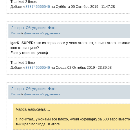
Thanked 2 times
Добавил
878746566546
на Суббота 05 Октябрь 2019 - 11:47:28
Леверы. Обсуждение. Фото.
Forum
->
Домашнее оборудование
IgorK:
SUPER:
это из серии если у меня этого нет, значит этого не може
кого в принципе?
Если у меня получае�...
Thanked 1 time
Добавил
878746566546
на Среда 02 Октябрь 2019 - 23:39:53
Леверы. Обсуждение. Фото.
Forum
->
Домашнее оборудование
Vandal написал(а)
...
Я почитал.. у нонами все плохо, купил кофеварку за 600 евро вместо
выбирал пол года...в итоге...