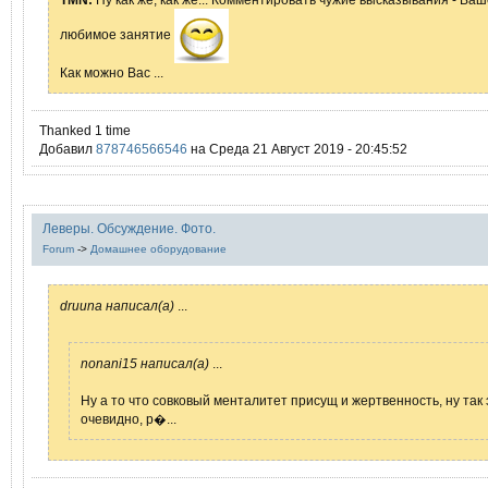
любимое занятие
Как можно Вас ...
Thanked 1 time
Добавил
878746566546
на Среда 21 Август 2019 - 20:45:52
Леверы. Обсуждение. Фото.
Forum
->
Домашнее оборудование
druuna написал(а)
...
nonani15 написал(а)
...
Ну а то что совковый менталитет присущ и жертвенность, ну так 
очевидно, р�...