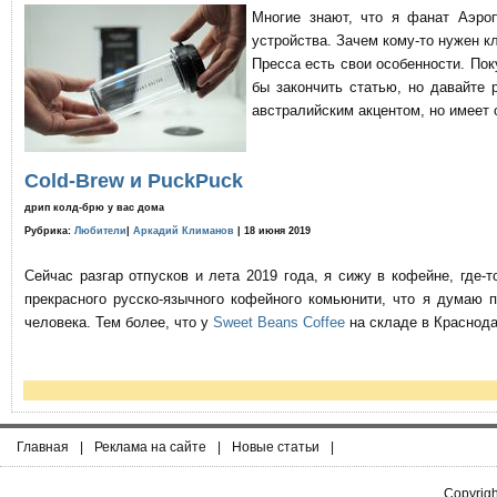
Многие знают, что я фанат Аэро
устройства. Зачем кому-то нужен к
Пресса есть свои особенности. По
бы закончить статью, но давайте 
австралийским акцентом, но имеет 
Cold-Brew и PuckPuck
дрип колд-брю у вас дома
Рубрика:
Любители
|
Аркадий Климанов
| 18 июня 2019
Сейчас разгар отпусков и лета 2019 года, я сижу в кофейне, где
прекрасного русско-язычного кофейного комьюнити, что я думаю 
человека. Тем более, что у
Sweet Beans Coffee
на складе в Краснода
Главная
|
Реклама на сайте
|
Новые статьи
|
Copyrig