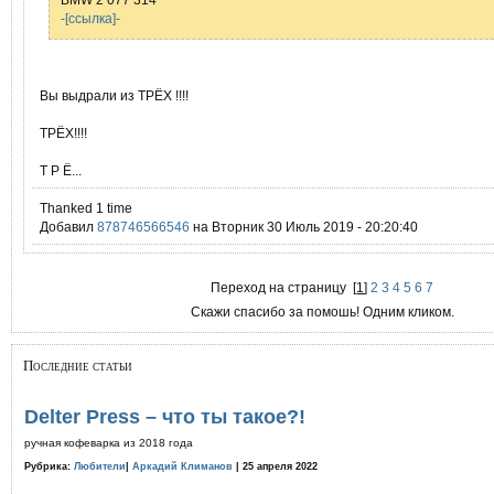
-[ссылка]-
Вы выдрали из ТРЁХ !!!!
ТРЁХ!!!!
Т Р Ё...
Thanked 1 time
Добавил
878746566546
на Вторник 30 Июль 2019 - 20:20:40
Переход на страницу
[
1
]
2
3
4
5
6
7
Скажи спасибо за помошь! Одним кликом.
Последние статьи
Delter Press – что ты такое?!
ручная кофеварка из 2018 года
Рубрика:
Любители
|
Аркадий Климанов
| 25 апреля 2022