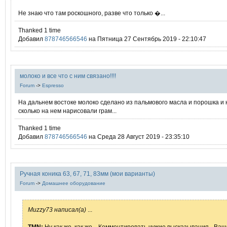
Не знаю что там роскошного, разве что только �...
Thanked 1 time
Добавил
878746566546
на Пятница 27 Сентябрь 2019 - 22:10:47
молоко и все что с ним связано!!!!
Forum
->
Espresso
На дальнем востоке молоко сделано из пальмового масла и порошка и 
сколько на нем нарисовали грам...
Thanked 1 time
Добавил
878746566546
на Среда 28 Август 2019 - 23:35:10
Ручная коника 63, 67, 71, 83мм (мои варианты)
Forum
->
Домашнее оборудование
Muzzy73 написал(а)
...
TMN:
Ну как же, как же... Комментировать чужие высказывания - Ваш