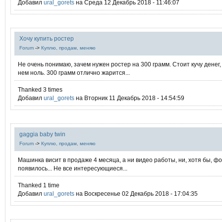
Добавил
ural_gorets
на Среда 12 Декабрь 2018 - 11:46:07
Хочу купить ростер
Forum
->
Куплю, продам, меняю
Не очень понимаю, зачем нужен ростер на 300 грамм. Стоит кучу денег,
нем ноль. 300 грамм отлично жарится...
Thanked 3 times
Добавил
ural_gorets
на Вторник 11 Декабрь 2018 - 14:54:59
gaggia baby twin
Forum
->
Куплю, продам, меняю
Машинка висит в продаже 4 месяца, а ни видео работы, ни, хотя бы, фо
появилось... Не все интересующиеся...
Thanked 1 time
Добавил
ural_gorets
на Воскресенье 02 Декабрь 2018 - 17:04:35