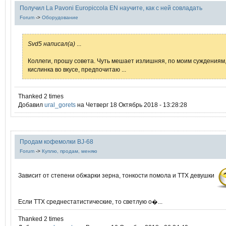
Получил La Pavoni Europiccola EN научите, как с ней совладать
Forum
->
Оборудование
Svd5 написал(а)
...
Коллеги, прошу совета. Чуть мешает излишняя, по моим суждениям
кислинка во вкусе, предпочитаю ...
Thanked 2 times
Добавил
ural_gorets
на Четверг 18 Октябрь 2018 - 13:28:28
Продам кофемолки BJ-68
Forum
->
Куплю, продам, меняю
Зависит от степени обжарки зерна, тонкости помола и ТТХ девушки
Если ТТХ среднестатистические, то светлую о�...
Thanked 2 times