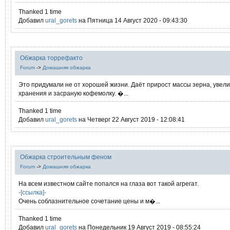
Thanked 1 time
Добавил
ural_gorets
на Пятница 14 Август 2020 - 09:43:30
Обжарка торрефакто
Forum
->
Домашняя обжарка
Это придумали не от хорошей жизни. Даёт прирост массы зерна, увел
хранения и засраную кофемолку. �...
Thanked 1 time
Добавил
ural_gorets
на Четверг 22 Август 2019 - 12:08:41
Обжарка строительным феном
Forum
->
Домашняя обжарка
На всем известном сайте попался на глаза вот такой агрегат.
-[ссылка]-
Очень соблазнительное сочетание цены и м�...
Thanked 1 time
Добавил
ural_gorets
на Понедельник 19 Август 2019 - 08:55:24