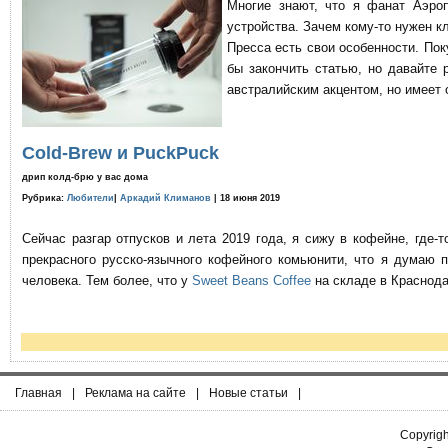
Многие знают, что я фанат Аэро
устройства. Зачем кому-то нужен к
Пресса есть свои особенности. По
бы закончить статью, но давайте 
австралийским акцентом, но имеет 
Cold-Brew и PuckPuck
дрип колд-брю у вас дома
Рубрика:
Любители
|
Аркадий Климанов
| 18 июня 2019
Сейчас разгар отпусков и лета 2019 года, я сижу в кофейне, где
прекрасного русско-язычного кофейного комьюнити, что я думаю 
человека. Тем более, что у
Sweet Beans Coffee
на складе в Краснода
Главная
|
Реклама на сайте
|
Новые статьи
|
Copyrig