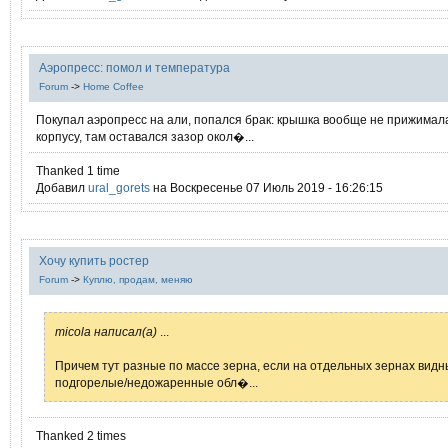
Аэропресс: помол и температура
Forum
->
Home Coffee
Покупал аэропресс на али, попался брак: крышка вообще не прижимал
корпусу, там оставался зазор окол�...
Thanked 1 time
Добавил
ural_gorets
на Воскресенье 07 Июль 2019 - 16:26:15
Хочу купить ростер
Forum
->
Куплю, продам, меняю
micola написал(а)
...
Причем тут разные по массе зерна, если на отдельных зернах видн
подгорелые/недожаренные обл�...
Thanked 2 times