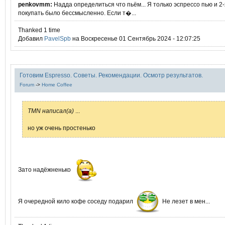
penkovmm:
Надда определиться что пьём... Я только эспрессо пью и 2
покупать было бессмысленно. Если т�...
Thanked 1 time
Добавил
PavelSpb
на Воскресенье 01 Сентябрь 2024 - 12:07:25
Готовим Espresso. Советы. Рекомендации. Осмотр результатов.
Forum
->
Home Coffee
TMN написал(а)
...
но уж очень простенько
Зато надёжненько
Я очередной кило кофе соседу подарил
Не лезет в мен...