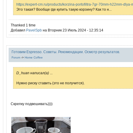
https://expert-cm.ru/products/korzina-portofiltra-7gr-70mm-h22mm-dlya
Это такая? Вообще где купить такую корзину? Как то н...
Thanked 1 time
Добавил
PavelSpb
на Вторник 23 Июль 2024 - 12:35:14
Готовим Espresso. Советы. Рекомендации. Осмотр результатов.
Forum
->
Home Coffee
D_huan написал(а)
...
Нужно риску ставить (это не получится).
Скрепку подвешивать))))