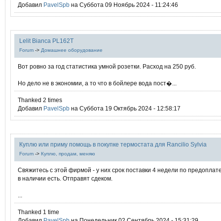
Добавил
PavelSpb
на Суббота 09 Ноябрь 2024 - 11:24:46
Lelit Bianca PL162T
Forum
->
Домашнее оборудование
Вот ровно за год статистика умной розетки. Расход на 250 руб.
Но дело не в экономии, а то что в бойлере вода пост�...
Thanked 2 times
Добавил
PavelSpb
на Суббота 19 Октябрь 2024 - 12:58:17
Куплю или приму помощь в покупке термостата для Rancilio Sylvia
Forum
->
Куплю, продам, меняю
Свяжитесь с этой фирмой - у них срок поставки 4 недели по предоплате
в наличии есть. Отправят сдеком.
...
Thanked 1 time
Добавил
PavelSpb
на Понедельник 02 Сентябрь 2024 - 15:31:29