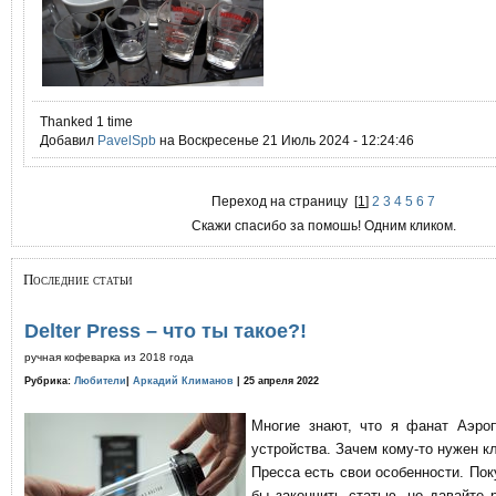
Thanked 1 time
Добавил
PavelSpb
на Воскресенье 21 Июль 2024 - 12:24:46
Переход на страницу
[
1
]
2
3
4
5
6
7
Скажи спасибо за помошь! Одним кликом.
Последние статьи
Delter Press – что ты такое?!
ручная кофеварка из 2018 года
Рубрика:
Любители
|
Аркадий Климанов
| 25 апреля 2022
Многие знают, что я фанат Аэро
устройства. Зачем кому-то нужен к
Пресса есть свои особенности. По
бы закончить статью, но давайте 