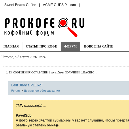
Sweet Beans Coffee
|
ACME CUPS Россия
|
ГЛАВНАЯ
СТАТЬИ ПРО КОФЕ
ФОРУМ
НОВОЕ НА САЙТЕ
Четверг, 6 Августа 2026 03:24
Эти сообщения оставлены PavelSpb получили Спасибо!:
Lelit Bianca PL162T
Forum
->
Домашнее оборудование
TMN написал(а)
...
PavelSpb:
А фото зерен Жёлтой субмарины у вас нет случайно, чтобы предст
реальную степень обжа�...