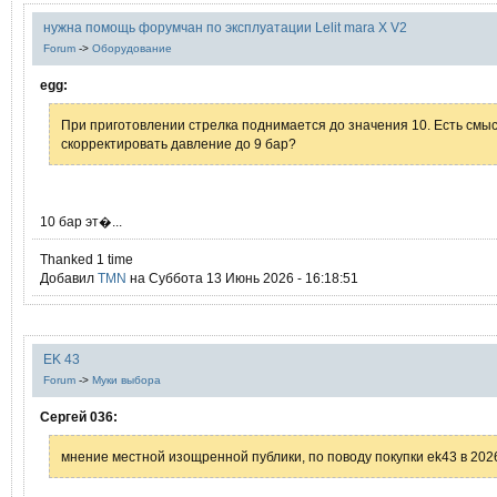
нужна помощь форумчан по эксплуатации Lelit mara X V2
Forum
->
Оборудование
egg:
При приготовлении стрелка поднимается до значения 10. Есть смы
скорректировать давление до 9 бар?
10 бар эт�...
Thanked 1 time
Добавил
TMN
на Суббота 13 Июнь 2026 - 16:18:51
EK 43
Forum
->
Муки выбора
Сергей 036:
мнение местной изощренной публики, по поводу покупки ek43 в 202