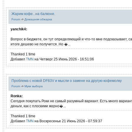
Жарим кофе...на балконе.
Forum
->
Домашняя обжарка
yanchik4:
Вопрос в бюджете, он тут определяющий и что-то мне подсказывает, с
итоге дешево не получится. Но �...
Thanked 1 time
Добавил
TMN
на Четверг 25 Июнь 2026 - 16:51:06
Проблема с новой DF83V и мысли о замене на другую кофемолку
Forum
->
Муки выбора
Ronka:
Сегодня покупать Роки не самый разумный вариант. Есть много вариант
деньги, как с плоскими жерно�...
Thanked 1 time
Добавил
TMN
на Воскресенье 21 Июнь 2026 - 07:59:37