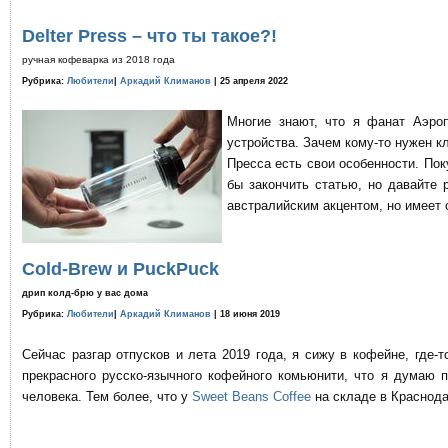
Delter Press – что ты такое?!
ручная кофеварка из 2018 года
Рубрика:
Любители
|
Аркадий Климанов
| 25 апреля 2022
Многие знают, что я фанат Аэро
устройства. Зачем кому-то нужен к
Пресса есть свои особенности. По
бы закончить статью, но давайте 
австралийским акцентом, но имеет 
Cold-Brew и PuckPuck
дрип колд-брю у вас дома
Рубрика:
Любители
|
Аркадий Климанов
| 18 июня 2019
Сейчас разгар отпусков и лета 2019 года, я сижу в кофейне, где
прекрасного русско-язычного кофейного комьюнити, что я думаю 
человека. Тем более, что у
Sweet Beans Coffee
на складе в Краснода