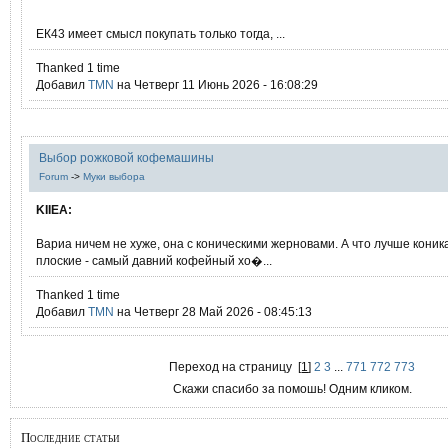
ЕК43 имеет смысл покупать только тогда, ...
Thanked 1 time
Добавил
TMN
на Четверг 11 Июнь 2026 - 16:08:29
Выбор рожковой кофемашины
Forum
->
Муки выбора
KIIEA:
Вариа ничем не хуже, она с коническими жерновами. А что лучше коник
плоские - самый давний кофейный хо�...
Thanked 1 time
Добавил
TMN
на Четверг 28 Май 2026 - 08:45:13
Переход на страницу
[
1
]
2
3
...
771
772
773
Скажи спасибо за помошь! Одним кликом.
Последние статьи