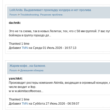
Lelit Anita. Выдавливает прокладку холдера и нет пролива
Forum
->
Troubleshooting. Решение проблем.
dachnik:
Это не та схема, так в новых Лелитах, тех, что с 58 мм группой. У вас пу
бойлера в группу гораздо дл...
Thanked 1 time
Добавил
TMN
на Среда 01 Июль 2026 - 16:57:13
Жарим кофе...на балконе.
Forum
->
Домашняя обжарка
yanchik4:
Производит ростеры компания Akimita, входящая в огромный концерн, к
числе входит и Itop.
w w w.akimitacoffeeroas...
Thanked 1 time
Добавил
TMN
на Суббота 27 Июнь 2026 - 06:59:07