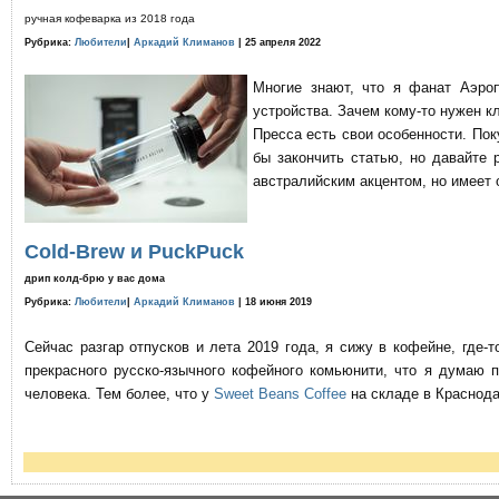
ручная кофеварка из 2018 года
Рубрика:
Любители
|
Аркадий Климанов
| 25 апреля 2022
Многие знают, что я фанат Аэро
устройства. Зачем кому-то нужен к
Пресса есть свои особенности. По
бы закончить статью, но давайте 
австралийским акцентом, но имеет 
Cold-Brew и PuckPuck
дрип колд-брю у вас дома
Рубрика:
Любители
|
Аркадий Климанов
| 18 июня 2019
Сейчас разгар отпусков и лета 2019 года, я сижу в кофейне, где
прекрасного русско-язычного кофейного комьюнити, что я думаю 
человека. Тем более, что у
Sweet Beans Coffee
на складе в Краснода