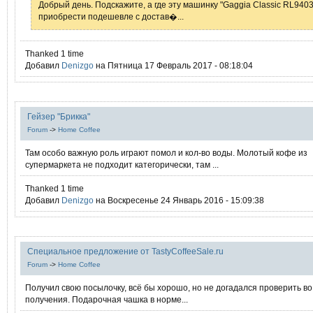
Добрый день. Подскажите, а где эту машинку "Gaggia Classic RL940
приобрести подешевле с достав�...
Thanked 1 time
Добавил
Denizgo
на Пятница 17 Февраль 2017 - 08:18:04
Гейзер "Брикка"
Forum
->
Home Coffee
Там особо важную роль играют помол и кол-во воды. Молотый кофе из
супермаркета не подходит категорически, там ...
Thanked 1 time
Добавил
Denizgo
на Воскресенье 24 Январь 2016 - 15:09:38
Специальное предложение от TastyCoffeeSale.ru
Forum
->
Home Coffee
Получил свою посылочку, всё бы хорошо, но не догадался проверить в
получения. Подарочная чашка в норме...