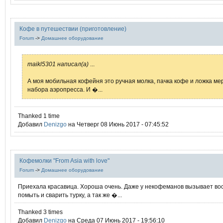
Кофе в путешествии (приготовление)
Forum
->
Домашнее оборудование
maikl5301 написал(а)
...
А моя мобильная кофейня это ручная молка, пачка кофе и ложка ме
набора аэропресса. И �...
Thanked 1 time
Добавил
Denizgo
на Четверг 08 Июнь 2017 - 07:45:52
Кофемолки "From Asia with love"
Forum
->
Домашнее оборудование
Приехала красавица. Хороша очень. Даже у некофеманов вызывает вос
помыть и сварить турку, а так же �...
Thanked 3 times
Добавил
Denizgo
на Среда 07 Июнь 2017 - 19:56:10