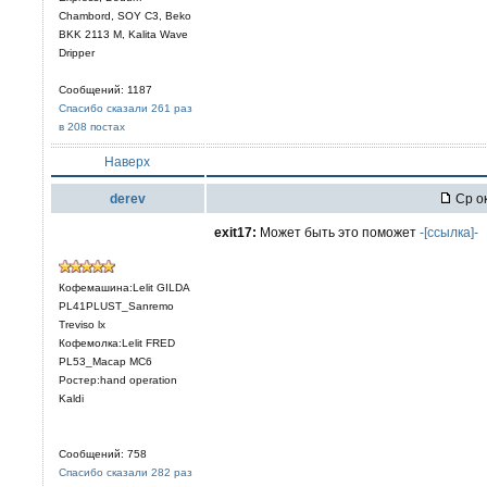
Chambord, SOY C3, Beko
BKK 2113 M, Kalita Wave
Dripper
Сообщений: 1187
Спасибо сказали 261 раз
в 208 постах
Наверх
derev
Ср ок
exit17:
Может быть это поможет
-[ссылка]-
Кофемашина:Lelit GILDA
PL41PLUST_Sanremo
Treviso lx
Кофемолка:Lelit FRED
PL53_Macap MC6
Ростер:hand operation
Kaldi
Сообщений: 758
Спасибо сказали 282 раз