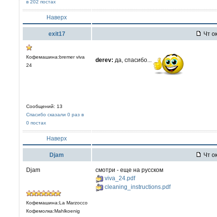
в 202 постах
Наверх
exit17
Чт ок
Кофемашина:bremer viva
derev:
да, спасибо...
24
Сообщений: 13
Спасибо сказали 0 раз в
0 постах
Наверх
Djam
Чт ок
Djam
смотри - еще на русском
viva_24.pdf
cleaning_instructions.pdf
Кофемашина:La Marzocco
Кофемолка:Mahlkoenig