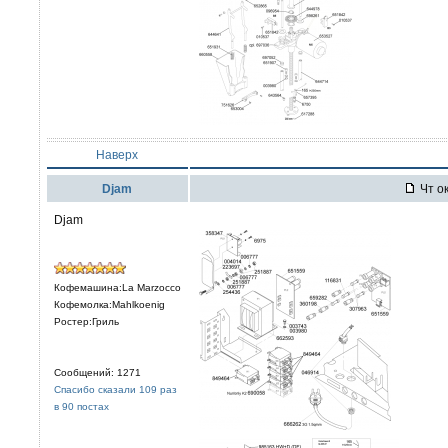
Наверх
Djam
Чт ок
Djam
Кофемашина:La Marzocco
Кофемолка:Mahlkoenig
Ростер:Гриль
Сообщений: 1271
Спасибо сказали 109 раз
в 90 постах