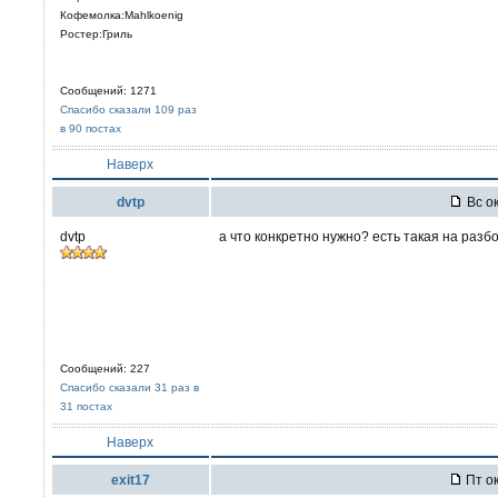
Кофемолка:Mahlkoenig
Ростер:Гриль
Сообщений: 1271
Спасибо сказали 109 раз
в 90 постах
Наверх
dvtp
Вс ок
dvtp
а что конкретно нужно? есть такая на разбо
Сообщений: 227
Спасибо сказали 31 раз в
31 постах
Наверх
exit17
Пт ок