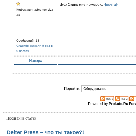
dvtp Скинь мне номерок..
-[почта]-
Кофемашина:bremer viva
24
Сообщений: 13
Спасибо сказали 0 раз в
0 постах
Наверх
Перейти:
Powered by
Prokofe.Ru Fo
Последние статьи
Delter Press – что ты такое?!