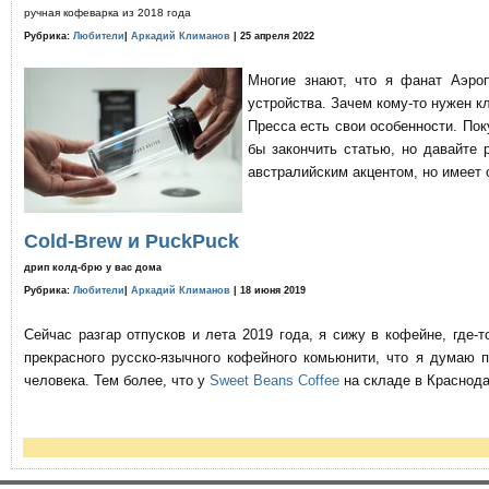
ручная кофеварка из 2018 года
Рубрика:
Любители
|
Аркадий Климанов
| 25 апреля 2022
Многие знают, что я фанат Аэро
устройства. Зачем кому-то нужен к
Пресса есть свои особенности. По
бы закончить статью, но давайте 
австралийским акцентом, но имеет 
Cold-Brew и PuckPuck
дрип колд-брю у вас дома
Рубрика:
Любители
|
Аркадий Климанов
| 18 июня 2019
Сейчас разгар отпусков и лета 2019 года, я сижу в кофейне, где
прекрасного русско-язычного кофейного комьюнити, что я думаю 
человека. Тем более, что у
Sweet Beans Coffee
на складе в Краснода