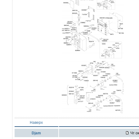
Наверх
Djam
Чт ок