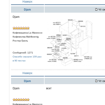
Наверх
Djam
Чт ок
Djam
Кофемашина:La Marzocco
Кофемолка:Mahlkoenig
Ростер:Гриль
Сообщений: 1271
Спасибо сказали 109 раз
в 90 постах
Наверх
Djam
Чт ок
Djam
все!
Кофемашина:La Marzocco