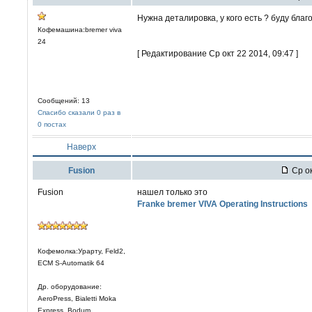
Нужна деталировка, у кого есть ? буду благ
Кофемашина:bremer viva
24
[ Редактирование Ср окт 22 2014, 09:47 ]
Сообщений: 13
Спасибо сказали 0 раз в
0 постах
Наверх
Fusion
Ср ок
Fusion
нашел только это
Franke bremer VIVA Operating Instructions
Кофемолка:Урарту, Feld2,
ECM S-Automatik 64
Др. оборудование:
AeroPress, Bialetti Moka
Express, Bodum