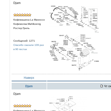
Djam
Кофемашина:La Marzocco
Кофемолка:Mahlkoenig
Ростер:Гриль
Сообщений: 1271
Спасибо сказали 109 раз
в 90 постах
Наверх
Djam
Чт ок
Djam
Кофемашина:La Marzocco