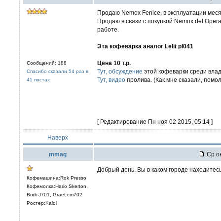
Продаю Nemox Fenice, в эксплуатации меся
Продаю в связи с покупкой Nemox del Oper
работе.
Эта кофеварка аналог Lelit pl041
Цена 10 т.р.
Сообщений: 188
Тут, обсуждение
этой кофеварки среди влад
Спасибо сказали 54 раз в
Тут, видео
пролива. (Как мне сказали, помол
41 постах
[ Редактирование Пн ноя 02 2015, 05:14 ]
Наверх
mmag
Ср ок
Добрый день. Вы в каком городе находитес
Кофемашина:Rok Presso
Кофемолка:Hario Skerton,
Bork J701, Graef cm702
Ростер:Kaldi