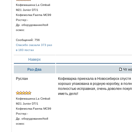
Кофемашина:La Cimbali
M21 Junior DT/1
Кофемолка:Faema MC99
Ростер:-
Др. оборудованиеAtoll
осмос
Сообщений: 756
Спасибо сказали 373 раз
в 183 постах
Наверх
Раз-Два
Чт но
Руслан
Кофеварка приехала в Новосибирск спустя 
хорошо упакована в родную коробку, в полн
полностью исправная, очень доволен покуп
иметь дело!
Кофемашина:La Cimbali
M21 Junior DT/1
Кофемолка:Faema MC99
Ростер:-
Др. оборудованиеAtoll
осмос