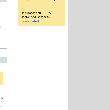
Пользователи: 19925
Новые пользователи:
brownphebe1
т,
е
уры
ем