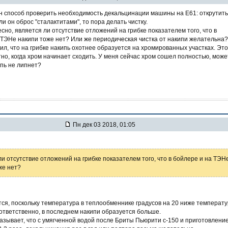
н способ проверить необходимость декальцинации машины на E61: открутить
если он оброс "сталактитами", то пора делать чистку.
сно, является ли отсутствие отложений на грибке показателем того, что в
 ТЭНе накипи тоже нет? Или же периодическая чистка от накипи желательна?
ил, что на грибке накипь охотнее образуется на хромированных участках. Это
но, когда хром начинает сходить. У меня сейчас хром сошел полностью, може
ипь не липнет?
Пн дек 03 2018, 01:05
ли отсутствие отложений на грибке показателем того, что в бойлере и на ТЭН
же нет?
тся, поскольку температура в теплообменнике градусов на 20 ниже температ
оответственно, в последнем накипи образуется больше.
азывает, что с умягченной водой после Бриты Пьюрити с-150 и приготовлени