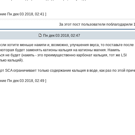
ние Пн дек 03 2018, 02:41 ]
За этот пост пользователи поблагодарили 
Пн дек 03 2018, 02:47
 если хотите меньше накипи и, возможно, улучшения вкуса, то поставьте после
, которая будет заменять катионы кальция на катионы магния. Накипь
ся не будет (накипь - это преимущественно карбонат кальция, тот же LSI
ько кальций).
рт SCA ограничивает только содержание кальция в воде, как раз по этой прич
ние Пн дек 03 2018, 02:49 ]