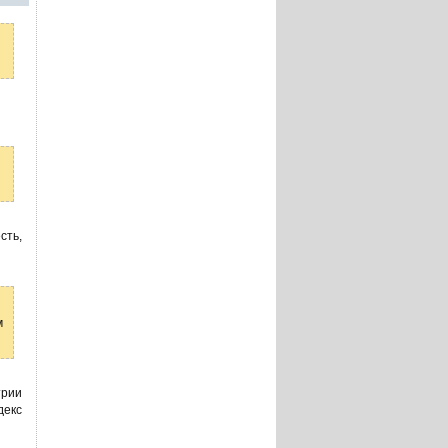
сть,
м
трии
декс