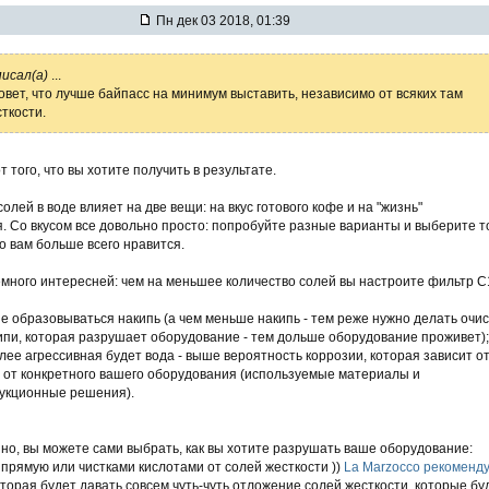
Пн дек 03 2018, 01:39
писал(а)
...
вет, что лучше байпасс на минимум выставить, независимо от всяких там
ткости.
т того, что вы хотите получить в результате.
лей в воде влияет на две вещи: на вкус готового кофе и на "жизнь"
. Со вкусом все довольно просто: попробуйте разные варианты и выберите то
о вам больше всего нравится.
емного интересней: чем на меньшее количество солей вы настроите фильтр C
 образовываться накипь (а чем меньше накипь - тем реже нужно делать очис
ипи, которая разрушает оборудование - тем дольше оборудование проживет);
лее агрессивная будет вода - выше вероятность коррозии, которая зависит о
 от конкретного вашего оборудования (используемые материалы и
укционные решения).
но, вы можете сами выбрать, как вы хотите разрушать ваше оборудование:
 прямую или чистками кислотами от солей жесткости ))
La Marzocco рекоменд
оторая будет давать совсем чуть-чуть отложение солей жесткости, которые бу