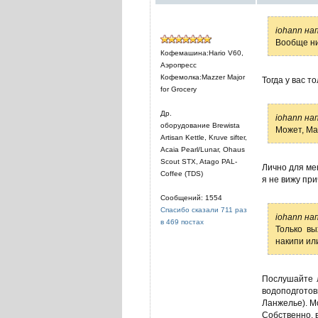
iohann на
Вообще ник
Кофемашина:Hario V60,
Аэропресс
Кофемолка:Mazzer Major
Тогда у вас т
for Grocery
Др.
iohann на
оборудование Brewista
Может, Ма
Artisan Kettle, Kruve sifter,
Acaia Pearl/Lunar, Ohaus
Scout STX, Atago PAL-
Лично для ме
Coffee (TDS)
я не вижу при
Сообщений: 1554
Спасибо сказали 711 раз
iohann на
в 469 постах
Только вы
накипи или
Послушайте 
водоподгото
Ланжелье). Мо
Собственно, в