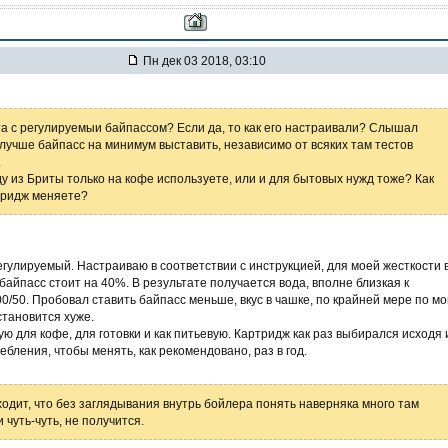
Пн дек 03 2018, 03:10
та с регулируемыи байпассом? Если да, то как его настраивали? Слышал
о лучше байпасс на минимум выставить, независимо от всяких там тестов
.
ду из Бриты только на кофе используете, или и для бытовых нужд тоже? Как
тридж меняете?
егулируемый. Настраиваю в соответствии с инструкцией, для моей жесткости 
байпасс стоит на 40%. В результате получается вода, вполне близкая к
00/50. Пробовал ставить байпасс меньше, вкус в чашке, по крайней мере по м
тановится хуже.
ю для кофе, для готовки и как питьевую. Картридж как раз выбирался исходя 
ебления, чтобы менять, как рекомендовано, раз в год.
ходит, что без заглядывания внутрь бойлера понять наверняка много там
 чуть-чуть, не получится.