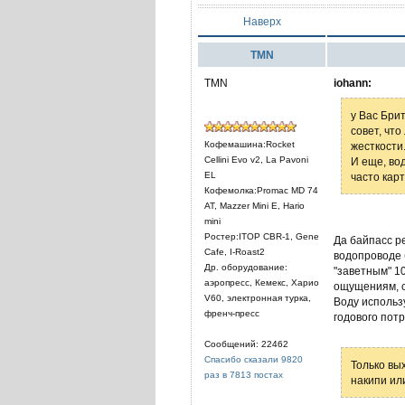
Наверх
TMN
TMN
iohann:
у Вас Бри
совет, чт
Кофемашина:Rocket
жесткости
Cellini Evo v2, La Pavoni
И еще, во
EL
часто кар
Кофемолка:Promac MD 74
AT, Mazzer Mini E, Hario
mini
Ростер:ITOP CBR-1, Gene
Да байпасс р
Cafe, I-Roast2
водопроводе 
Др. оборудование:
"заветным" 1
аэропресс, Кемекс, Харио
ощущениям, с
V60, электронная турка,
Воду использу
френч-пресс
годового потр
Сообщений: 22462
Спасибо сказали 9820
Только вы
раз в 7813 постах
накипи или