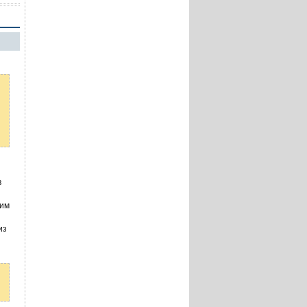
в
оим
из