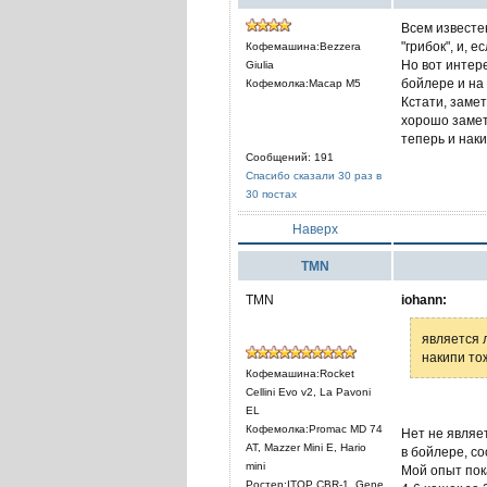
Всем известе
"грибок", и, 
Кофемашина:Bezzera
Но вот интере
Giulia
бойлере и на
Кофемолка:Macap M5
Кстати, замет
хорошо замет
теперь и нак
Сообщений: 191
Спасибо сказали 30 раз в
30 постах
Наверх
TMN
TMN
iohann:
является 
накипи то
Кофемашина:Rocket
Cellini Evo v2, La Pavoni
EL
Кофемолка:Promac MD 74
Нет не являе
AT, Mazzer Mini E, Hario
в бойлере, с
mini
Мой опыт пок
Ростер:ITOP CBR-1, Gene