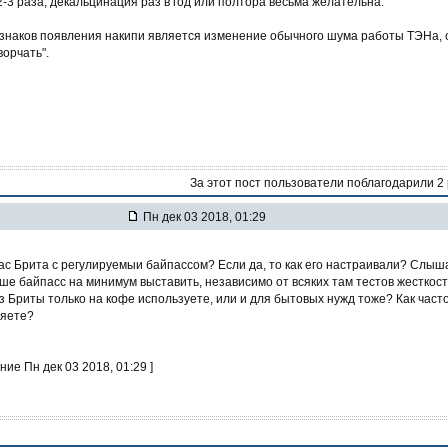
2-3 раза, декальцинация раз в год или полтора весьма желательна.
знаков появления накипи является изменение обычного шума работы ТЭНа, 
ворчать".
За этот пост пользователи поблагодарили 2
Пн дек 03 2018, 01:29
Вас Брита с регулируемыи байпассом? Если да, то как его настраивали? Слыш
чше байпасс на минимум выставить, независимо от всяких там тестов жесткост
из Бриты только на кофе используете, или и для бытовых нужд тоже? Как част
няете?
ние Пн дек 03 2018, 01:29 ]