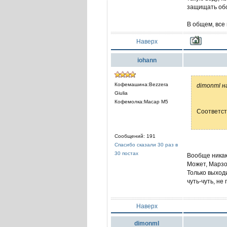
защищать обо
В общем, все 
Наверх
iohann
Кофемашина:Bezzera
dimonml н
Giulia
Кофемолка:Macap M5
Соответст
Сообщений: 191
Спасибо сказали 30 раз в
30 постах
Вообще никак 
Может, Марзо
Только выход
чуть-чуть, не
Наверх
dimonml