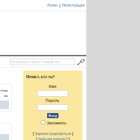
Логин
|
Регистрация
Привет, кто ты?
Имя:
 тема
>>
Пароль:
Запомнить
[
Зарегистрироваться
]
[
Забыли пароль?
]