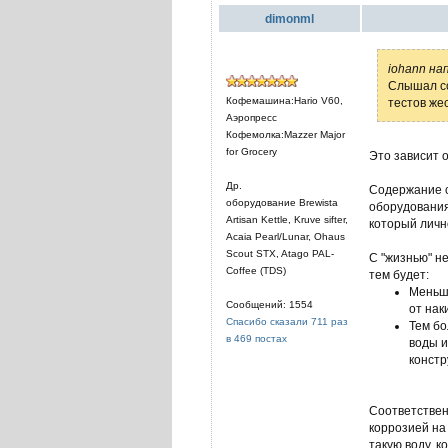
dimonml
iohann на
Слышал со
Кофемашина:Hario V60,
тестов жес
Аэропресс
Кофемолка:Mazzer Major
for Grocery
Это зависит о
Др.
Содержание со
оборудование Brewista
оборудования
Artisan Kettle, Kruve sifter,
который личн
Acaia Pearl/Lunar, Ohaus
Scout STX, Atago PAL-
С "жизнью" н
Coffee (TDS)
тем будет:
Меньше
Сообщений: 1554
от нак
Спасибо сказали 711 раз
Тем бо
в 469 постах
воды и
констр
Соответствен
коррозией на
такую воду, к