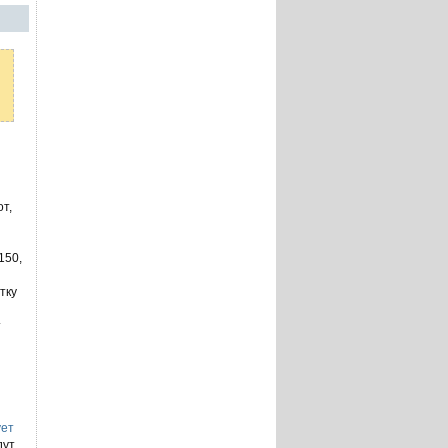
т,
150,
тку
т
ует
дут