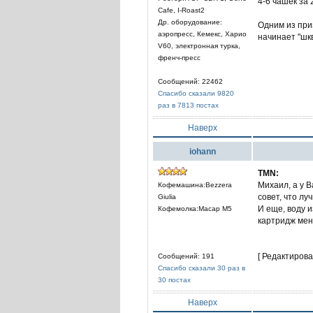
4-6 чашек за 
Cafe, I-Roast2
Др. оборудование:
Одним из при
аэропресс, Кемекс, Харио
начинает "шк
V60, электронная турка,
френч-пресс
Сообщений: 22462
Спасибо сказали 9820
раз в 7813 постах
Наверх
iohann
TMN:
Михаил, а у 
Кофемашина:Bezzera
совет, что лу
Giulia
И еще, воду 
Кофемолка:Macap M5
картридж ме
[ Редактирова
Сообщений: 191
Спасибо сказали 30 раз в
30 постах
Наверх