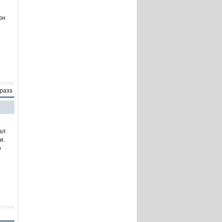
он
 разs
ал
и.
о