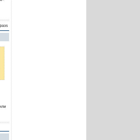
 разs
е
 или