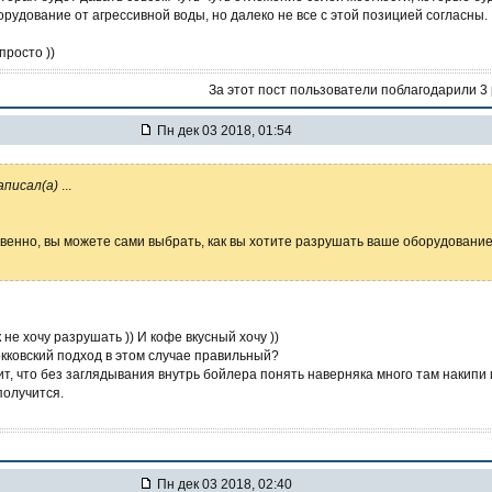
рудование от агрессивной воды, но далеко не все с этой позицией согласны.
просто ))
За этот пост пользователи поблагодарили 3
Пн дек 03 2018, 01:54
аписал(а)
...
венно, вы можете сами выбрать, как вы хотите разрушать ваше оборудовани
не хочу разрушать )) И кофе вкусный хочу ))
кковский подход в этом случае правильный?
ит, что без заглядывания внутрь бойлера понять наверняка много там накипи
 получится.
Пн дек 03 2018, 02:40