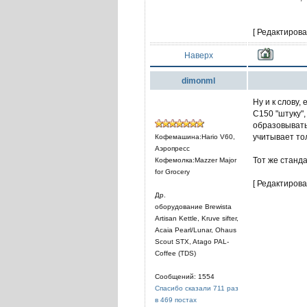
[ Редактирова
Наверх
dimonml
Ну и к слову,
C150 "штуку"
образовывать
учитывает тол
Кофемашина:Hario V60,
Аэропресс
Тот же станда
Кофемолка:Mazzer Major
for Grocery
[ Редактирова
Др.
оборудование Brewista
Artisan Kettle, Kruve sifter,
Acaia Pearl/Lunar, Ohaus
Scout STX, Atago PAL-
Coffee (TDS)
Сообщений: 1554
Спасибо сказали 711 раз
в 469 постах