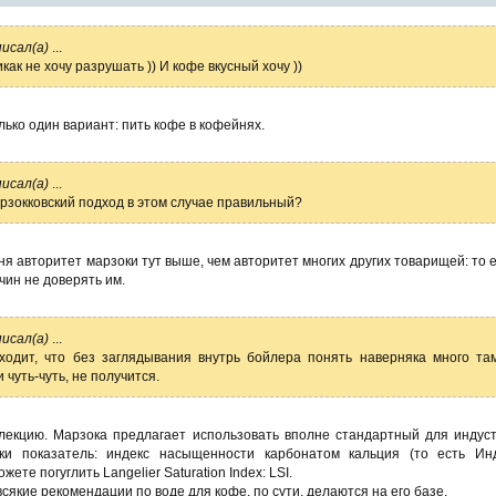
писал(а)
...
ак не хочу разрушать )) И кофе вкусный хочу ))
олько один вариант: пить кофе в кофейнях.
писал(а)
...
рзокковский подход в этом случае правильный?
ня авторитет марзоки тут выше, чем авторитет многих других товарищей: то е
чин не доверять им.
писал(а)
...
ходит, что без заглядывания внутрь бойлера понять наверняка много та
 чуть-чуть, не получится.
лекцию. Марзока предлагает использовать вполне стандартный для индус
вки показатель: индекс насыщенности карбонатом кальция (то есть Ин
жете погуглить Langelier Saturation Index: LSI.
сякие рекомендации по воде для кофе, по сути, делаются на его базе.